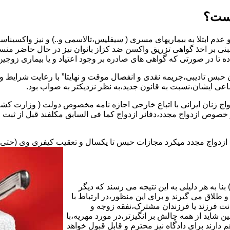
یست؟
بنی بر اخذ گواهی تزریق واکسن ضد کزاز بانوان نیز در حال حاضر من
اده تا در صورتی که گواهی های صادره بر وجود اعتیاد و یا بیماری زوجین 
 حبس تادیبی،جریمه نقدی و انفصال موقت و نهایتا” با رعایت شرایط 
ی ایشان،نسبت به قانون جدید،به نظر نزدیکتر به صواب بود.
وجه به عدم نسخ ماده ۱۶ قانون حمایت از خانواده مصوب ۱۳۵۳در خصوص ازدواج مجدد،دفانر ازدواج کما ف
بت ازدواج مجدد میکرد مجازات حبس تا یکسال و تعقیب کیفری وی (حت
ا به هر دلیلی به این نتیجه می رسند که دیگر
طلاق می گیرند و برای این منظور،در ارتباط با
نت فرزند یا فرزندان مشترک،نفقه زوجه و
شاید از همه چالش بر انگیزتر،در مورد مهریه،با
 دارند برای دادگاه نیز محترم و قابل قبول خواهد