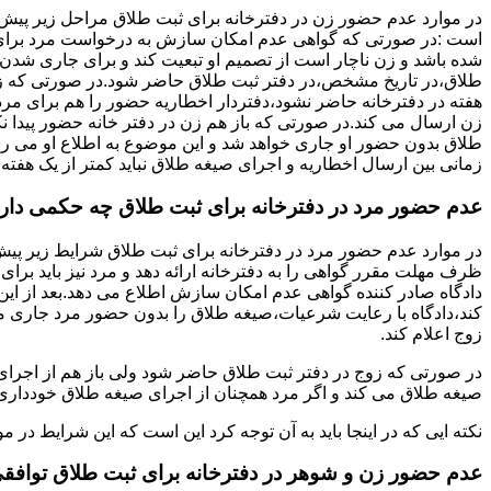
در موارد عدم حضور زن در دفترخانه برای ثبت طلاق مراحل زیر پیش
است :در صورتی که گواهی عدم امکان سازش به درخواست مرد برای
شده باشد و زن ناچار است از تصمیم او تبعیت کند و برای جاری شدن
طلاق،در تاریخ مشخص،در دفتر ثبت طلاق حاضر شود.در صورتی که
هفته در دفترخانه حاضر نشود،دفتردار اخطاریه حضور را هم برای مرد
زن ارسال می کند.در صورتی که باز هم زن در دفتر خانه حضور پیدا ن
طلاق بدون حضور او جاری خواهد شد و این موضوع به اطلاع او می ر
زمانی بین ارسال اخطاریه و اجرای صیغه طلاق نباید کمتر از یک هفته 
عدم حضور مرد در دفترخانه برای ثبت طلاق چه حکمی دار
در موارد عدم حضور مرد در دفترخانه برای ثبت طلاق شرایط زیر پیش
ظرف مهلت مقرر گواهی را به دفترخانه ارائه دهد و مرد نیز باید برا
دادگاه صادر کننده گواهی عدم امکان سازش اطلاع می دهد.بعد از این 
کند،دادگاه با رعایت شرعیات،صیغه طلاق را بدون حضور مرد جاری می 
زوج اعلام کند.
در صورتی که زوج در دفتر ثبت طلاق حاضر شود ولی باز هم از اجرای
صیغه طلاق می کند و اگر مرد همچنان از اجرای صیغه طلاق خودداری ک
نکته ایی که در اینجا باید به آن توجه کرد این است که این شرایط د
عدم حضور زن و شوهر در دفترخانه برای ثبت طلاق توافق