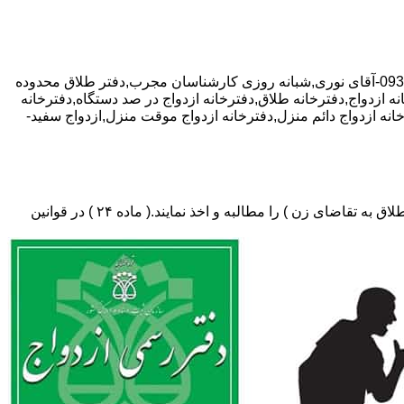
با تخفیف ویژه مشاوره رایگان,09381024452-آقای نوری,شبانه روزی کارشناسان مجرب,دفتر طلاق محدوده
نه ازدواج,دفترخانه طلاق,دفترخانه ازدواج در صد دستگاه,دفترخانه
خانه ازدواج دائم منزل,دفترخانه ازدواج موقت منزل,ازدواج سفید-
دفتر طلاق،باید در ثبت طلاق گواهی عدم امکان سازش (مخصوص طلاق توافقی و یا طلاق به تقاضای مرد ) و لازم ضروری حکم دادگاه (در طلاق به تقاضای زن ) را مطالبه و اخذ نمایند.( ماده ۲۴ ) در قوانین