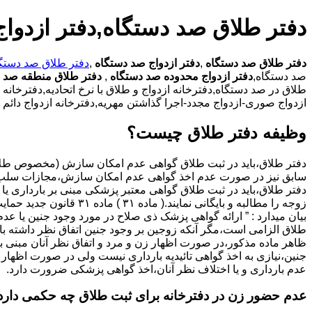
دفتر طلاق صد دستگاه,دفتر ازدوا
دفتر طلاق صد دستگاه
,
دفتر ازدواج صد دستگاه
,
دفتر طلاق صد دستگ
صد دستگاه,
دفتر ازدواج محدوده صد دستگاه
,
دفتر طلاق منطقه صد 
طلاق در صد دستگاه,دفترخانه ازدواج و طلاق با نرخ اتحادیه,دفترخانه
ازدواج صوری-ازدواج مجدد-اجرا گذاشتن مهریه,دفترخانه ازدواج دائم
وظیفه دفتر طلاق چیست؟
سابق نیز در صورت عدم اخذ گواهی عدم امکان سازش،مجازات سلب 
دفتر طلاق،باید در ثبت طلاق گواهی معتبر پزشکی مبنی بر بارداری یا 
زوجه را مطالبه و بایگانی نمایند.( ماده ۳۱ ) ماد
بیان میدارد : ” ارائه گواهی پزشک ذی صلاح در مورد وجود جنین یا عدم
طلاق الزامی است،مگر آنکه زوجین بر وجود جنین اتفاق نظر داشته باشن
ظاهر ماده مذکور،در صورت اظهار زن و مرد و اتفاق نظر آنان مبنی ب
جنین،نیازی به اخذ گواهی تائیدیه بارداری نیست ولی در صورت اظهار 
عدم بارداری و یا اختلاف نظر آنان،اخذ گواهی پزشکی ضرورت دارد.
عدم حضور زن در دفترخانه برای ثبت طلاق چه حکمی دارد