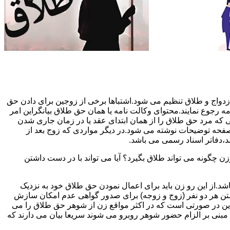
دواج و طلاق تنظیم می شود.اشتباها برخی از زوجین برای دادن حق
مه رجوع نمایند.محتوای وکالت نامه یا همان حق طلاق بیانگراین امر
تی که مرد حق طلاق را از همان ابتدای عقد یا در زمان جاری شدن
 صفحه توضیحات نوشته می شود.در دیگر مواردی که زوج بعد از
د،دفاتر اسناد رسمی می باشد.
گونه می تواند طلاق بگیرد؟ آیا می تواند با در دست داشتن
شد.از این رو زن باید برای اعمال نمودن حق طلاق خود به نزدیک
تن هر دو نفر (زوج و زوجه) برای صدور گواهی عدم امکان سازش
ن در صورتی است که در اکثر مواقع زن از شوهر حق طلاق را می
اه مبنی بر الزام حضور شوهر روبرو می شوند سریعا بیان می دارند که