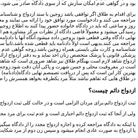
بود و در گواهی عدم امکان سازش که از سوی دادگاه صادر می شود،م
برای اقدام به طلاق اگر توافقی باشد زوجین با سند ازدواج و شناسنا
مراجعه می کنند و دادخواست مورد توافق خود را ارائه می نمایند و معمو
روز و ساعتی که باید در دادگاه خانواده حضور پیدا کنند به اطلاع ز
رسیدگی میشود و معمولاً قاضی دادگاه از نظرات مرکز مشاوره هم ا
نهایی دادگاه وقتی قطعی شود بزوجین داده میشود.آنگاه آنها با دادنام
مراجعه می کنند.بدیهی است اولاً دادنامه باید قطعی شده باشد،ثانیاً 
شناسنامه و کارت ملی بایستی همراه زوجین باشد.زوجه گواهی عدم با
پزشکی قانونی یا پزشک متخصص زنان اخذ نماید و به دفتر ازدواج ارائ
ازدواج شاهد لازم است بهنگام طلاق نیز شاهد ضروری است که شاهد ط
است در معروفیت محلی و حسن شهرت و پاکی آنان دقت شود.زوجه نیز ن
بهترین کار این است که پس از دریافت تصمصم نهایی دادگاه(دادنامه) آ
در طلاق هایی که تفاهم نباشد مثلاً مرد یکطرفه بخواهد همسرش را طل
ازدواج دائم چیست؟
ثبت ازدواج دائم،برای مردان الزامی است و در حالت کلی ثبت ازدواج 
ولی از آنجا که ثبت ازدواج دائم اجباری است و عدم ثبت برای مرد مج
یا اینکه به دادگاه مراجعه کرده و اجازه ازدواج مجدد را از دادگاه میگی
یا ازدواج به صورت عادی انجام میشود و سپس زن دوم از مرد شکایت می