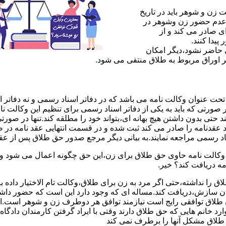
ن و شوهر باید در تاریخ
 عدم حضور زن وشوهر در
ی صادر می کند و از
یدا کنند.
ی حاضر نشود،دیگر امکان
ر اوراق مربوط به طلاق منتفی می شود.
 عنوان وکالت نامه می باشد که در دفاتر اسناد رسمی و نه دفاتر از
 صورتی که باید به یکی از دفاتر اسناد رسمی برای تنظیم این وکالت نا
د حتی بدون داشتن هیچ بهانه ای،بتواند خود را مطلقه کند.تنها در صور
د عقدنامه را صادر می کند ثبت شده و در قسمت انتهایی عقد نامه در
اد رسمی مراجعه نمایند.به بیانی دیگر مرجع صدور حق طلاق پس از عق
لت نامه حاوی حق طلاق برای زن،این حق چگونه اعمال می شود وزن چ
مه دریافت کند؟ خیر.
را نداشته،حتی اگر مرد به زن برای طلاق،وکالت تام الاختیار داده با
کان سازش،دریافت کند.مساله ای که وجود دارد این است که حضور داش
طلاق توافقی رایج است نیازمند توافق هر دوطرف زن و شوهر است.ای
وارد خانم هایی که حق طلاق دارند وقتی با ایراد گرفتن کارمندان دادگ
ق طلاق مشکل آنها را برطرف نمی کند