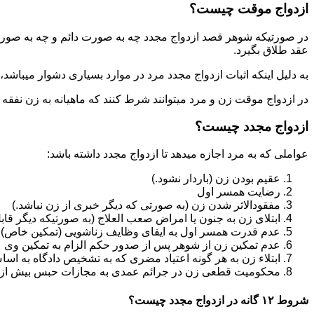
ازدواج موقت چیست؟
در صورتیکه شوهر قصد ازدواج مجدد چه به صورت دائم و چه به صورت م
عقد طلاق بگیرد.
به دلیل اینکه اثبات ازدواج مجدد مرد در موارد بسیاری دشوار میباشد،م
در ازدواج موقت زن و مرد میتوانند شرط کنند که ماهیانه به زن نفقه
ازدواج مجدد چیست؟
عواملی که به مرد اجازه میدهد تا ازدواج مجدد داشته باشد:
عقیم بودن زن (باردار نشود.)
رضایت همسر اول
مفقودالاثر شدن زن (به صورتی که دیگر خبری از زن نباشد.)
ابتلای زن به جنون یا امراض صعب العلاج (به صورتیکه دیگر قابل
عدم قدرت همسر اول به ایفای وظایف زناشویی (تمکین خاص)
عدم تمکین زن از شوهر پس از صدور حکم الزام به تمکین وی
ابتلاء زن به هر گونه اعتیاد مضری که به تشخیص دادگاه به اسا
محکومیت قطعی زن در جرائم عمدی به مجازات حبس بیش از یک سال ی
شروط ۱۲ گانه در ازدواج مجدد چیست؟