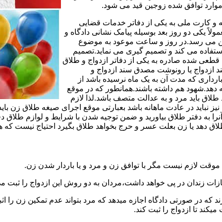
وارد توافق شده زوجین قید می شود.
مه و کارت ملی به یکی از دفاتر خدمات قضایی
لاً یکی دو روز بعد بوسیله پیامک نشانی دادگاه و
وجین می رسد.در روز و ساعت موعود به موضوع
ستفاده می کند و تصمیم گیری می نماید.تصمیم
ه قطعی شده صادره به یکی از دفاتر ازدواج و طلاق
سند ازدواج یا رونوشت مصدق سند ازدواج و
رداری که مدت آن به یک ماه نرسیده باشد از
ه دهد.شهود هم داشته باشند.همانطور که در موقع
لاق باید مرد و به عدالت متصف باشد.لذا لازم
باید در عادت ماهانه باشد بعبارتی موقع اجرای صیغه طلاق زن باید 
نرا به دفتر طلاق بیاورید و ضمن توجیه شدن با شرایط و لوازم طلاق دف
اق دهد یا زن بعلت عسر و حرج بخواهد طلاق بگیرد احتیاج نیست که هم
موقت لازم نیست مگر با توافق زن و مرد و یا باردار شدن زن.
ازات زندان در پی خواهد داشت،مردان به دو روش این ازدواج را ثبت می
رند که در صورتی دادگاه اجازه میدهد که مرد بتواند عدم تمکین زن را اثب
کند تا ازدواج را ثبت کند.