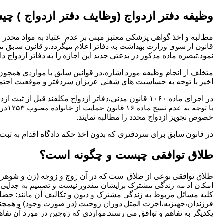
وظیفه دفتر ازدواج (وظایف دفتر ازدواج ) چ
قانون از سوی وزارت بهداشت به دفاتر اعلام میگردد.و قانون سابق م
نمود.تبصره ماده مذکور در بدعتی جدید این اجازه را به دفاتر ازدواج د
متخلف از انجام وظیفه مورد اشاره،در قوانین سابق با مواردی همچون
اخیر با توجه به حساسیت های شغلی عزیزان سردفتر و موقعیت اجتماع
در اجرای ماده ۱۰۶۰ قانون مدنی،دفاتر ازدواج مکلفند قبل از ثبت ازدواج زنان ایرانی با اتباع خارجی اجازه نامه مخصوص دولت ( وزارت کشور ) را اخذ نمایند.
با ت
خصوص تجویز ازدواج مجدد را مطالبه نمایند.
در قانون سابق برای سردفتری که بدون اخذ حکم دادگاه اقدام به ث
طلاق توافقی چیست و چگونه است؟
طلاق توافقی نوعی از طلاق است که در آن زوج و زوجه (زن و شوهر) بن
امکان ادامه زندگی مشترک برایشان مقدور نیست و تصمیم به جدایی و 
کلیه مسائل مربوط به زندگی مشترک و دیون و تکالیف آن مانند: حضا
فرزندان،جهیزیه،اجرت المثل دوران زوجیت (در صورت وجود) و همچنین 
یکدیگر به تفاهم و توافق می رسند.مواردی که زوجین در مورد آن تفاهم