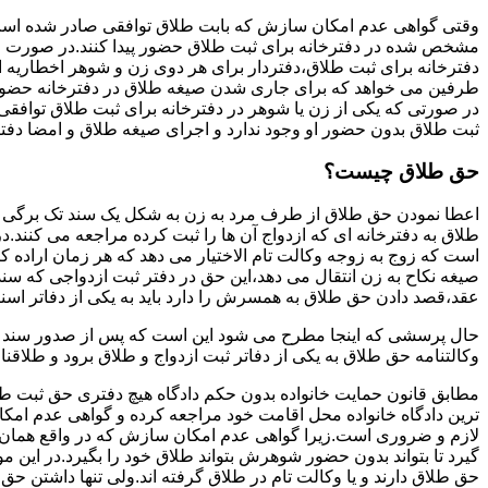
وقتی گواهی عدم امکان سازش که بابت طلاق توافقی صادر شده است ز
مشخص شده در دفترخانه برای ثبت طلاق حضور پیدا کنند.در صورت
دفترخانه برای ثبت طلاق،دفتردار برای هر دوی زن و شوهر اخطاریه ا
طرفین می خواهد که برای جاری شدن صیغه طلاق در دفترخانه حضور پ
در صورتی که یکی از زن یا شوهر در دفترخانه برای ثبت طلاق توافق
ثبت طلاق بدون حضور او وجود ندارد و اجرای صیغه طلاق و امضا دفت
حق طلاق چیست؟
اعطا نمودن حق طلاق از طرف مرد به زن به شکل یک سند تک برگی تحت
طلاق به دفترخانه ای که ازدواج آن ها را ثبت کرده مراجعه می کنند.در
است که زوج به زوجه وکالت تام الاختیار می دهد که هر زمان اراده کن
صیغه نکاح به زن انتقال می دهد،این حق در دفتر ثبت ازدواجی که سن
عقد،قصد دادن حق طلاق به همسرش را دارد باید به یکی از دفاتر اسن
حال پرسشی که اینجا مطرح می شود این است که پس از صدور سند وکا
وکالتنامه حق طلاق به یکی از دفاتر ثبت ازدواج و طلاق برود و طلاقنا
مطابق قانون حمایت خانواده بدون حکم دادگاه هیچ دفتری حق ثبت طلاق 
ترین دادگاه خانواده محل اقامت خود مراجعه کرده و گواهی عدم ام
لازم و ضروری است.زیرا گواهی عدم امکان سازش که در واقع همان 
گیرد تا بتواند بدون حضور شوهرش بتواند طلاق خود را بگیرد.در این م
حق طلاق دارند و یا وکالت تام در طلاق گرفته اند.ولی تنها داشتن ح