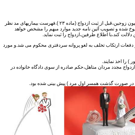
مطالبه و اخذ گواهی پزشکی معتبر مبنی بر عدم اعتیاد به مواد مخدر و عدم ابتلا به بیماریهای مسری ( سیفلیس،تالاسمی و..) و نیز واکسیناسیون زوجین،قبل از ثبت ازدواج (ماده ۲۳ ).فهرست بیماریهای مد نظر
سوخ شده و تصویب آئین نامه جدید موارد مبهم را مشخص خواهد
دلالت کند،با اطلاع طرفین،ازدواج را ثبت نماید.
و دفعات ارتکاب تخلف به لغو پروانه سردفتری محکوم می شد.و مورد
ی السابق مکلفند قبل از ثبت ازدواج مجدد مردان متاهل،حکم صادره از سوی دادگاه خانواده در
ی در صورت گذشت همسر اول مرد ) پیش بینی شده بود.