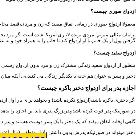
ازدواج صوری چیست؟
معمولا ازدواج صوری در زمانی اتفاق میفتد که زن و مردی،قصد محاج
برایتان مثالی میزنم: مردی برنده لاتاری آمریکا شده است.اگر مرد ب
گرفتن پول از یک خانم،با او ازدواج کند تا خانم را به همراه خود و به 
ازدواج سفید چیست؟
منظور از ازدواج سفید،زندگی مشترک زن و مرد بدون ازدواج رسمی اس
دختر و پسر به عنوان هم خانه با یکدیگر زندگی می کنند،بی آنکه میان
اجازه پدر برای ازدواج دختر باکره چیست؟
اگر دختری باکره باشد،(ازدواج نکرده باشد) و بخواهد برای بار اول ازدو
در صورتیکه پدر فوت کرده باشد،پدربزرگ پدری باید این اجازه را بدهد.
گاهی اوقات اتفاق میفتد که یک دختر با یک پسر دوست هستند و پدر دخت
دختر میتواند در صورتیکه پدرش بدون داشتن دلایل منطقی (مثل اعتیاد پ