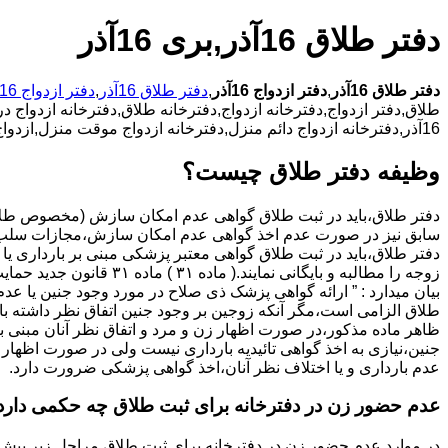
دفتر طلاق 16آذر,بری 16آذر
دفتر طلاق 16آذر
,
دفتر ازدواج 16آذر
,
دفتر طلاق 16آذر
,
دفتر ازدواج 16آذر
16آذر,دفترخانه ازدواج دائم منزل,دفترخانه ازدواج موقت منزل,ازدواج سفید-ازدواج صوری-ازدواج مجدد-اجرا گذاشتن مهریه,دفترخانه ازدواج دائم منزل در 16آذر,
وظیفه دفتر طلاق چیست؟
سابق نیز در صورت عدم اخذ گواهی عدم امکان سازش،مجازات سلب 
دفتر طلاق،باید در ثبت طلاق گواهی معتبر پزشکی مبنی بر بارداری یا 
زوجه را مطالبه و بایگانی نمایند.( ماده ۳۱ ) ماد
بیان میدارد : ” ارائه گواهی پزشک ذی صلاح در مورد وجود جنین یا عدم
طلاق الزامی است،مگر آنکه زوجین بر وجود جنین اتفاق نظر داشته باشن
ظاهر ماده مذکور،در صورت اظهار زن و مرد و اتفاق نظر آنان مبنی ب
جنین،نیازی به اخذ گواهی تائیدیه بارداری نیست ولی در صورت اظهار 
عدم بارداری و یا اختلاف نظر آنان،اخذ گواهی پزشکی ضرورت دارد.
عدم حضور زن در دفترخانه برای ثبت طلاق چه حکمی دارد
در موارد عدم حضور زن در دفترخانه برای ثبت طلاق مراحل زیر پیش