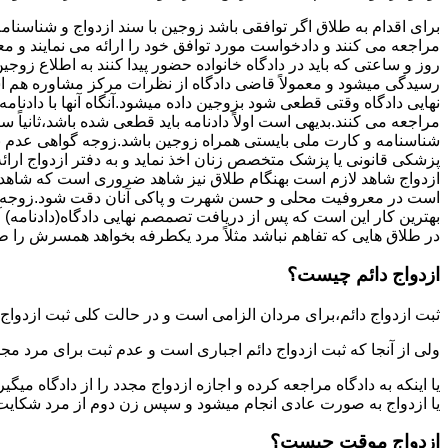
برای اقدام به طلاق اگر توافقی باشد زوجین با سند ازدواج و شناسنا
مراجعه می کنند و دادخواست مورد توافق خود را ارائه می نمایند و معمو
روز و ساعتی که باید در دادگاه خانواده حضور پیدا کنند به اطلاع ز
رسیدگی میشود و معمولاً قاضی دادگاه از نظرات مرکز مشاوره هم ا
نهایی دادگاه وقتی قطعی شود بزوجین داده میشود.آنگاه آنها با دادنام
مراجعه می کنند.بدیهی است اولاً دادنامه باید قطعی شده باشد،ثانیاً 
شناسنامه و کارت ملی بایستی همراه زوجین باشد.زوجه گواهی عدم با
پزشکی قانونی یا پزشک متخصص زنان اخذ نماید و به دفتر ازدواج ارائ
ازدواج شاهد لازم است بهنگام طلاق نیز شاهد ضروری است که شاهد ط
است در معروفیت محلی و حسن شهرت و پاکی آنان دقت شود.زوجه نیز ن
بهترین کار این است که پس از دریافت تصمصم نهایی دادگاه(دادنامه) آ
در طلاق هایی که تفاهم نباشد مثلاً مرد یکطرفه بخواهد همسرش را طل
ازدواج دائم چیست؟
ثبت ازدواج دائم،برای مردان الزامی است و در حالت کلی ثبت ازدواج 
ولی از آنجا که ثبت ازدواج دائم اجباری است و عدم ثبت برای مرد مج
یا اینکه به دادگاه مراجعه کرده و اجازه ازدواج مجدد را از دادگاه میگی
یا ازدواج به صورت عادی انجام میشود و سپس زن دوم از مرد شکایت می
ازدواج موقت چیست؟