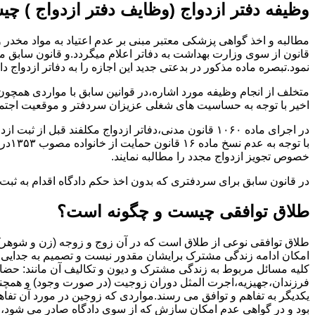
وظیفه دفتر ازدواج (وظایف دفتر ازدواج ) چ
قانون از سوی وزارت بهداشت به دفاتر اعلام میگردد.و قانون سابق م
نمود.تبصره ماده مذکور در بدعتی جدید این اجازه را به دفاتر ازدواج د
متخلف از انجام وظیفه مورد اشاره،در قوانین سابق با مواردی همچون
اخیر با توجه به حساسیت های شغلی عزیزان سردفتر و موقعیت اجتماع
در اجرای ماده ۱۰۶۰ قانون مدنی،دفاتر ازدواج مکلفند قبل از ثبت ازدواج زنان ایرانی با اتباع خارجی اجازه نامه مخصوص دولت ( وزارت کشور ) را اخذ نمایند.
با ت
خصوص تجویز ازدواج مجدد را مطالبه نمایند.
در قانون سابق برای سردفتری که بدون اخذ حکم دادگاه اقدام به ث
طلاق توافقی چیست و چگونه است؟
طلاق توافقی نوعی از طلاق است که در آن زوج و زوجه (زن و شوهر) بن
امکان ادامه زندگی مشترک برایشان مقدور نیست و تصمیم به جدایی و 
کلیه مسائل مربوط به زندگی مشترک و دیون و تکالیف آن مانند: حضا
فرزندان،جهیزیه،اجرت المثل دوران زوجیت (در صورت وجود) و همچنین 
یکدیگر به تفاهم و توافق می رسند.مواردی که زوجین در مورد آن تفاهم
بود و در گواهی عدم امکان سازش که از سوی دادگاه صادر می شود،م