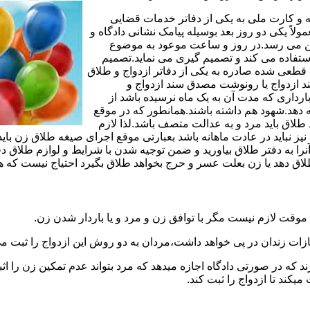
مه و کارت ملی به یکی از دفاتر خدمات قضایی
لاً یکی دو روز بعد بوسیله پیامک نشانی دادگاه و
وجین می رسد.در روز و ساعت موعود به موضوع
ستفاده می کند و تصمیم گیری می نماید.تصمیم
ه قطعی شده صادره به یکی از دفاتر ازدواج و طلاق
سند ازدواج یا رونوشت مصدق سند ازدواج و
رداری که مدت آن به یک ماه نرسیده باشد از
ه دهد.شهود هم داشته باشند.همانطور که در موقع
لاق باید مرد و به عدالت متصف باشد.لذا لازم
باید در عادت ماهانه باشد بعبارتی موقع اجرای صیغه طلاق زن باید 
نرا به دفتر طلاق بیاورید و ضمن توجیه شدن با شرایط و لوازم طلاق دف
اق دهد یا زن بعلت عسر و حرج بخواهد طلاق بگیرد احتیاج نیست که هم
موقت لازم نیست مگر با توافق زن و مرد و یا باردار شدن زن.
ازات زندان در پی خواهد داشت،مردان به دو روش این ازدواج را ثبت می
رند که در صورتی دادگاه اجازه میدهد که مرد بتواند عدم تمکین زن را اثب
کند تا ازدواج را ثبت کند.