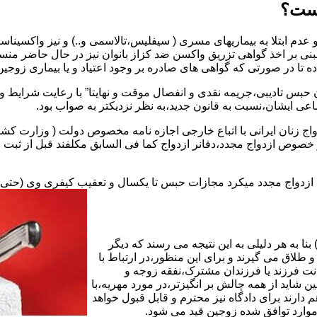
یست؟
بنی بر اخذ گواهی تزریق واکسن ضد کزاز بانوان نیز در حال حاضر من
اده تا در صورتی که گواهی های صادره بر وجود اعتیاد و یا بیماری زوجین 
 حبس تادیبی،جریمه نقدی و انفصال موقت و نهایتا” با رعایت شرایط 
ی ایشان،نسبت به قانون جدید،به نظر نزدیکتر به صواب بود.
وجه به عدم نسخ ماده ۱۶ قانون حمایت از خانواده مصوب ۱۳۵۳در خصوص ازدواج مجدد،دفانر ازدواج کما ف
بت ازدواج مجدد میکرد مجازات حبس تا یکسال و تعقیب کیفری وی (حت
ا به هر دلیلی به این نتیجه می رسند که دیگر
طلاق می گیرند و برای این منظور،در ارتباط با
نت فرزند یا فرزندان مشترک،نفقه زوجه و
شاید از همه چالش بر انگیزتر،در مورد مهریه،با
 دارند برای دادگاه نیز محترم و قابل قبول خواهد
وارد توافق شده زوجین قید می شود.