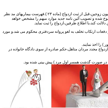
مطالبه و اخذ گواهی پزشکی معتبر مبنی بر عدم اعتیاد به مواد مخدر و عدم ابتلا به بیماریهای مسری ( سیفلیس،تالاسمی و..) و نیز واکسیناسیون زوجین،قبل از ثبت ازدواج (ماده ۲۳ ).فهرست بیماریهای مد نظر
سوخ شده و تصویب آئین نامه جدید موارد مبهم را مشخص خواهد
دلالت کند،با اطلاع طرفین،ازدواج را ثبت نماید.
و دفعات ارتکاب تخلف به لغو پروانه سردفتری محکوم می شد.و مورد
ی السابق مکلفند قبل از ثبت ازدواج مجدد مردان متاهل،حکم صادره از سوی دادگاه خانواده در
ی در صورت گذشت همسر اول مرد ) پیش بینی شده بود.