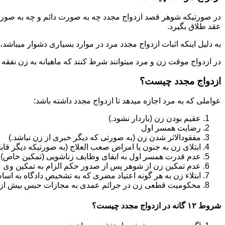
در صورتیکه شوهر قصد ازدواج مجدد چه به صورت دائم و چه به صورت م
عقد طلاق بگیرد.
به دلیل اینکه اثبات ازدواج مجدد مرد در موارد بسیاری دشوار میباشد،م
در ازدواج موقت زن و مرد میتوانند شرط کنند که ماهیانه به زن نفقه
ازدواج مجدد چیست؟
عواملی که به مرد اجازه میدهد تا ازدواج مجدد داشته باشد:
عقیم بودن زن (باردار نشود.)
رضایت همسر اول
مفقودالاثر شدن زن (به صورتی که دیگر خبری از زن نباشد.)
ابتلای زن به جنون یا امراض صعب العلاج (به صورتیکه دیگر قابل
عدم قدرت همسر اول به ایفای وظایف زناشویی (تمکین خاص)
عدم تمکین زن از شوهر پس از صدور حکم الزام به تمکین وی
ابتلاء زن به هر گونه اعتیاد مضری که به تشخیص دادگاه به اسا
محکومیت قطعی زن در جرائم عمدی به مجازات حبس بیش از یک سال ی
شروط ۱۲ گانه در ازدواج مجدد چیست؟