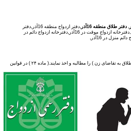
,
دفتر طلاق منطقه 16آذر
,دفتر ازدواج منطقه 16آذر,دفتر
طلاق,دفتر ازدواج,دفترخانه ازدواج,دفترخانه طلاق,دفترخانه ازدواج در 16آذر,دفترخانه طلاق در 16آذر,دفترخانه ازدواج و طلاق با نرخ اتحادیه,دفترخانه ازدواج موقت در 16آذر,دفترخانه ازدواج دائم در
دفتر طلاق،باید در ثبت طلاق گواهی عدم امکان سازش (مخصوص طلاق توافقی و یا طلاق به تقاضای مرد ) و لازم ضروری حکم دادگاه (در طلاق به تقاضای زن ) را مطالبه و اخذ نمایند.( ماده ۲۴ ) در قوانین