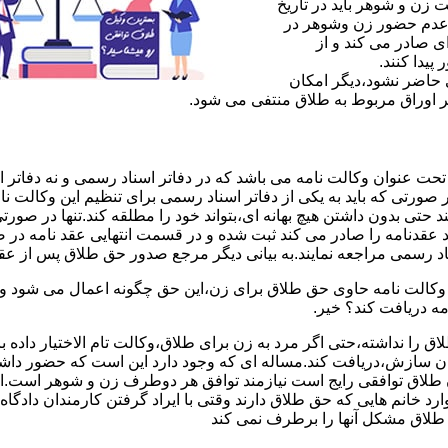
ن و شوهر باید در تاریخ
 عدم حضور زن وشوهر در
ی صادر می کند و از
یدا کنند.
ی حاضر نشود،دیگر امکان
ر اوراق مربوط به طلاق منتفی می شود.
 عنوان وکالت نامه می باشد که در دفاتر اسناد رسمی و نه دفاتر از
 صورتی که باید به یکی از دفاتر اسناد رسمی برای تنظیم این وکالت نا
د حتی بدون داشتن هیچ بهانه ای،بتواند خود را مطلقه کند.تنها در صور
د عقدنامه را صادر می کند ثبت شده و در قسمت انتهایی عقد نامه در
اد رسمی مراجعه نمایند.به بیانی دیگر مرجع صدور حق طلاق پس از عق
لت نامه حاوی حق طلاق برای زن،این حق چگونه اعمال می شود وزن چ
مه دریافت کند؟ خیر.
را نداشته،حتی اگر مرد به زن برای طلاق،وکالت تام الاختیار داده با
کان سازش،دریافت کند.مساله ای که وجود دارد این است که حضور داش
طلاق توافقی رایج است نیازمند توافق هر دوطرف زن و شوهر است.ای
وارد خانم هایی که حق طلاق دارند وقتی با ایراد گرفتن کارمندان دادگ
ق طلاق مشکل آنها را برطرف نمی کند