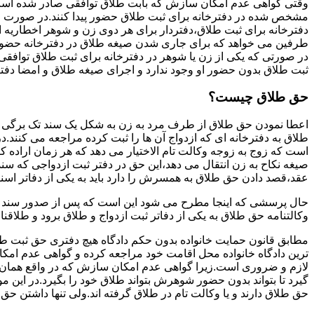
وقتی گواهی عدم امکان سازش که بابت طلاق توافقی صادر شده است ز
مشخص شده در دفترخانه برای ثبت طلاق حضور پیدا کنند.در صورت
دفترخانه برای ثبت طلاق،دفتردار برای هر دوی زن و شوهر اخطاریه ا
طرفین می خواهد که برای جاری شدن صیغه طلاق در دفترخانه حضور پ
در صورتی که یکی از زن یا شوهر در دفترخانه برای ثبت طلاق توافق
ثبت طلاق بدون حضور او وجود ندارد و اجرای صیغه طلاق و امضا دفت
حق طلاق چیست؟
اعطا نمودن حق طلاق از طرف مرد به زن به شکل یک سند تک برگی تحت
طلاق به دفترخانه ای که ازدواج آن ها را ثبت کرده مراجعه می کنند.در
است که زوج به زوجه وکالت تام الاختیار می دهد که هر زمان اراده کن
صیغه نکاح به زن انتقال می دهد،این حق در دفتر ثبت ازدواجی که سن
عقد،قصد دادن حق طلاق به همسرش را دارد باید به یکی از دفاتر اسن
حال پرسشی که اینجا مطرح می شود این است که پس از صدور سند وکا
وکالتنامه حق طلاق به یکی از دفاتر ثبت ازدواج و طلاق برود و طلاقنا
مطابق قانون حمایت خانواده بدون حکم دادگاه هیچ دفتری حق ثبت طلاق 
ترین دادگاه خانواده محل اقامت خود مراجعه کرده و گواهی عدم ام
لازم و ضروری است.زیرا گواهی عدم امکان سازش که در واقع همان 
گیرد تا بتواند بدون حضور شوهرش بتواند طلاق خود را بگیرد.در این م
حق طلاق دارند و یا وکالت تام در طلاق گرفته اند.ولی تنها داشتن ح