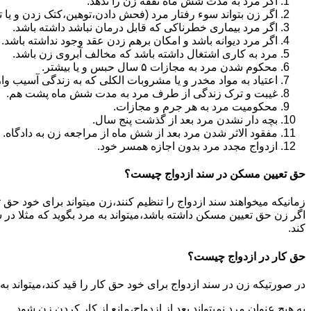
اگر مرد به مدت شش ماه نفقه زن را ندهد.
اگر زن بتواند سوء رفتار مرد (فحش دادن،توهین،کتک زدن و یا تهد
اگر مرد بیماری خطرناکی که قابل درمان نباشد داشته باشد.
اگر مرد دیوانه باشد و امکان برهم زدن عقد وجود نداشته باشد.
مرد به کاری اشتغال داشته باشد که مخالف آبروی زن باشد.
محکوم شدن مرد به مجازات ۵ سال حبس و یا بیشتر.
اعتیاد به مواد مخدر و یا مشروبات الکلی که به زندگی آسیب وا
غیبت و ترک زندگی از طرف مرد به مدت شش ماه پشت هم.
محکومیت مرد به هر جرم و مجازات.
بچه دار نشدن مرد بعد از گذشت پنج سال.
مفقود الاثر شدن مرد بعد از شش ماه از مراجعه زن به دادگاه.
ازدواج مجدد مرد بدون اجازه همسر خود.
حق تعیین مسکن در سند ازدواج چیست؟
زمانیکه میخواهند سند ازدواج را تنظیم کنند،زن میتواند برای خود حق 
اگر زن حق تعیین مسکن داشته باشد،میتواند به مرد بگوید که مثلا در ش
کند.
حق کار در ازدواج چیست؟
در صورتیکه زن در سند ازدواج برای خود حق کار را قید کند،میتواند ب
به هیچ عنوان مرد نمیتواند بعد از ازدواج،مانع از کار کردن زن شود.