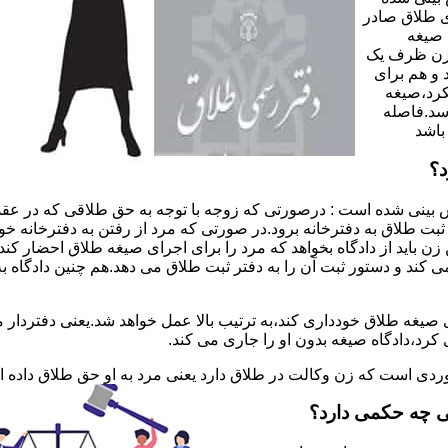
 طلاق صادر
 صیغه
 زن ظرف یک
 و هم برای
کرد،صیغه
سد.فاصله
باشد
د؟
 بینی شده است : درصورتی که زوجه با توجه به حق طلاقی که در عقد
ی ثبت طلاق به دفترخانه برود.در صورتی که مرد از رفتن به دفترخانه 
زن باید از دادگاه بخواهد که مرد را برای اجرای صیغه طلاق احضار کن
کند و دستور ثبت آن را به دفتر ثبت طلاق می دهد.هم چنین دادگاه به
 صیغه طلاق خودداری کند،به ترتیب بالا عمل خواهد شد.یعنی دفتردار
رد،دادگاه صیغه بدون او را جاری می کند.
ر موردی است که زن وکالت در طلاق دارد یعنی مرد به او حق طلاق داده
ی چه حکمی دارد؟