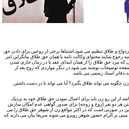
دواج و طلاق تنظیم می شود.اشتباها برخی از زوجین برای دادن حق
مه رجوع نمایند.محتوای وکالت نامه یا همان حق طلاق بیانگراین امر
تی که مرد حق طلاق را از همان ابتدای عقد یا در زمان جاری شدن
 صفحه توضیحات نوشته می شود.در دیگر مواردی که زوج بعد از
د،دفاتر اسناد رسمی می باشد.
گونه می تواند طلاق بگیرد؟ آیا می تواند با در دست داشتن
شد.از این رو زن باید برای اعمال نمودن حق طلاق خود به نزدیک
تن هر دو نفر (زوج و زوجه) برای صدور گواهی عدم امکان سازش
ن در صورتی است که در اکثر مواقع زن از شوهر حق طلاق را می
اه مبنی بر الزام حضور شوهر روبرو می شوند سریعا بیان می دارند که