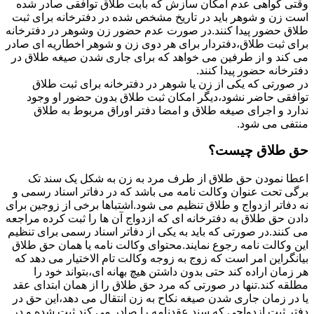
وقتی گواهی عدم امکان سازش که بابت طلاق توافقی صادر شده
است زن و شوهر باید در تاریخ مشخص شده در دفترخانه برای ثبت
طلاق حضور پیدا کنند.در صورت عدم حضور زن وشوهر در دفترخانه
برای ثبت طلاق،دفتردار برای هر دوی زن و شوهر اخطاریه ای صادر
می کند و از طرفین می خواهد که برای جاری شدن صیغه طلاق در
دفترخانه حضور پیدا کنند.
در صورتی که یکی از زن یا شوهر در دفترخانه برای ثبت طلاق
توافقی حاضر نشود،دیگر امکان ثبت طلاق بدون حضور او وجود
ندارد و اجرای صیغه طلاق و امضا دفتر اوراق مربوط به طلاق
منتفی می شود.
حق طلاق چیست؟
اعطا نمودن حق طلاق از طرف مرد به زن به شکل یک سند تک
برگی تحت عنوان وکالت نامه می باشد که در دفاتر اسناد رسمی و
نه دفاتر ازدواج و طلاق تنظیم می شود.اشتباها برخی از زوجین برای
دادن حق طلاق به دفترخانه ای که ازدواج آن ها را ثبت کرده مراجعه
می کنند.در صورتی که باید به یکی از دفاتر اسناد رسمی برای تنظیم
این وکالت نامه رجوع نمایند.محتوای وکالت نامه یا همان حق طلاق
بیانگراین امر است که زوج به زوجه وکالت تام الاختیار می دهد که
هر زمان اراده کند حتی بدون داشتن هیچ بهانه ای،بتواند خود را
مطلقه کند.تنها در صورتی که مرد حق طلاق را از همان ابتدای عقد
یا در زمان جاری شدن صیغه نکاح به زن انتقال می دهد،این حق در
دفتر ثبت ازدواجی که سند عقدنامه را صادر می کند ثبت شده و در