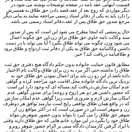
قسمت انتهایی عقد نامه در صفحه توضیحات نوشته می شود.در
دیگر مواردی که زوج بعد از عقد،قصد دادن حق طلاق به همسرش
را دارد باید به یکی از دفاتر اسناد رسمی مراجعه نمایند.به بیانی دیگر
مرجع صدور حق طلاق پس از عقد،دفاتر اسناد رسمی می باشد.
حال پرسشی که اینجا مطرح می شود این است که پس از صدور
سند وکالت نامه حاوی حق طلاق برای زن،این حق چگونه اعمال
می شود وزن چگونه می تواند طلاق بگیرد؟ آیا می تواند با در دست
داشتن وکالتنامه حق طلاق به یکی از دفاتر ثبت ازدواج و طلاق برود
و طلاقنامه دریافت کند؟ خیر.
مطابق قانون حمایت خانواده بدون حکم دادگاه هیچ دفتری حق ثبت
طلاق را نداشته،حتی اگر مرد به زن برای طلاق،وکالت تام الاختیار
داده باشد.از این رو زن باید برای اعمال نمودن حق طلاق خود به
نزدیک ترین دادگاه خانواده محل اقامت خود مراجعه کرده و گواهی
عدم امکان سازش،دریافت کند.مساله ای که وجود دارد این است
که حضور داشتن هر دو نفر (زوج و زوجه) برای صدور گواهی عدم
امکان سازش لازم و ضروری است.زیرا گواهی عدم امکان سازش
که در واقع همان طلاق توافقی رایج است نیازمند توافق هر دوطرف
زن و شوهر است.این در صورتی است که در اکثر مواقع زن از
شوهر حق طلاق را می گیرد تا بتواند بدون حضور شوهرش بتواند
طلاق خود را بگیرد.در این موارد خانم هایی که حق طلاق دارند وقتی
با ایراد گرفتن کارمندان دادگاه مبنی بر الزام حضور شوهر روبرو
می شوند سریعا بیان می دارند که حق طلاق دارند و یا وکالت تام در