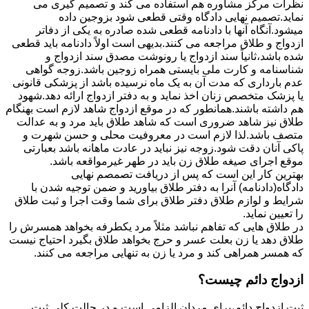
نظرات مرکز مشاوره هم استفاده می کند و تصمیم گیری می
نماید.تصمیم نهایی دادگاه وقتی قطعی شود بزوجین داده
میشود.آنگاه آنها با دادنامه قطعی شده صادره به یکی از دفاتر
ازدواج و طلاق مراجعه می کنند.بدیهی است اولاً دادنامه باید قطعی
شده باشد،ثانیاً سند ازدواج یا رونوشت مصدق سند ازدواج و
شناسنامه و کارت ملی بایستی همراه زوجین باشد.زوجه گواهی
عدم بارداری که مدت آن به یک ماه نرسیده باشد از پزشکی قانونی
یا پزشک متخصص زنان اخذ نماید و به دفتر ازدواج ارائه دهد.شهود
هم داشته باشند.همانطور که در موقع ازدواج شاهد لازم است بهنگام
طلاق نیز شاهد ضروری است که شاهد طلاق باید مرد و به عدالت
متصف باشد.لذا لازم است در معروفیت محلی و حسن شهرت و
پاکی آنان دقت شود.زوجه نیز نباید در عادت ماهانه باشد بعبارتی
موقع اجرای صیغه طلاق زن باید در طهر غیرمواقعه باشد.
بهترین کار این است که پس از دریافت تصمصم نهایی
دادگاه(دادنامه) آنرا به دفتر طلاق بیاورید و ضمن توجیه شدن با
شرایط و لوازم طلاق دفتر طلاق برای شما وقت اجرا و ثبت طلاق
را تعیین نماید.
در طلاق هایی که تفاهم نباشد مثلاً مرد یکطرفه بخواهد همسرش را
طلاق دهد یا زن بعلت عسر و حرج بخواهد طلاق بگیرد احتیاج نیست
که همسر همراهی کند و مرد یا زن به تنهایی مراجعه می کنند.
ازدواج دائم چیست؟
ثبت ازدواج دائم،برای مردان الزامی است و در حالت کلی ثبت