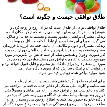
طلاق توافقی چیست و چگونه است؟
طلاق توافقی نوعی از طلاق است که در آن زوج و زوجه (زن و
شوهر) بنا به هر دلیلی به این نتیجه می رسند که دیگر امکان ادامه
زندگی مشترک برایشان مقدور نیست و تصمیم به جدایی و طلاق
می گیرند و برای این منظور،در ارتباط با کلیه مسائل مربوط به
زندگی مشترک و دیون و تکالیف آن مانند: حضانت فرزند یا فرزندان
مشترک،نفقه زوجه و فرزندان،جهیزیه،اجرت المثل دوران زوجیت
(در صورت وجود) و همچنین شاید از همه چالش بر انگیزتر،در مورد
مهریه،با یکدیگر به تفاهم و توافق می رسند.مواردی که زوجین در
مورد آن تفاهم دارند برای دادگاه نیز محترم و قابل قبول خواهد بود و
در گواهی عدم امکان سازش که از سوی دادگاه صادر می
شود،موارد توافق شده زوجین قید می شود.
برای اقدام به طلاق اگر توافقی باشد زوجین با سند ازدواج و
شناسنامه و کارت ملی به یکی از دفاتر خدمات قضایی مراجعه می
کنند و دادخواست مورد توافق خود را ارائه می نمایند و معمولاً یکی
دو روز بعد بوسیله پیامک نشانی دادگاه و روز و ساعتی که باید در
دادگاه خانواده حضور پیدا کنند به اطلاع زوجین می رسد.در روز و
ساعت موعود به موضوع رسیدگی میشود و معمولاً قاضی دادگاه از