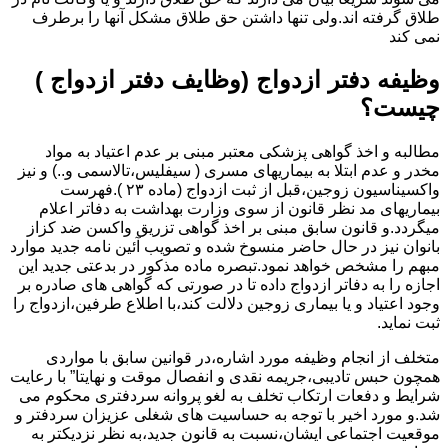
طلاق گرفته اند.ولی تنها داشتن حق طلاق مشکل آنها را برطرف
نمی کند
وظیفه دفتر ازدواج (وظایف دفتر ازدواج )
چیست؟
مطالبه و اخذ گواهی پزشکی معتبر مبنی بر عدم اعتیاد به مواد
مخدر و عدم ابتلا به بیماریهای مسری ( سیفلیس،تالاسمی و..) و نیز
واکسیناسیون زوجین،قبل از ثبت ازدواج (ماده ۲۳ ).فهرست
بیماریهای مد نظر قانون از سوی وزارت بهداشت به دفاتر اعلام
میگردد.و قانون سابق مبنی بر اخذ گواهی تزریق واکسن ضد کزاز
بانوان نیز در حال حاضر منسوخ شده و تصویب آئین نامه جدید موارد
مبهم را مشخص خواهد نمود.تبصره ماده مذکور در بدعتی جدید این
اجازه را به دفاتر ازدواج داده تا در صورتی که گواهی های صادره بر
وجود اعتیاد و یا بیماری زوجین دلالت کند،با اطلاع طرفین،ازدواج را
ثبت نماید.
متخلف از انجام وظیفه مورد اشاره،در قوانین سابق با مواردی
همچون حبس تادیبی،جریمه نقدی و انفصال موقت و نهایتا” با رعایت
شرایط و دفعات ارتکاب تخلف به لغو پروانه سردفتری محکوم می
شد.و مورد اخیر با توجه به حساسیت های شغلی عزیزان سردفتر و
موقعیت اجتماعی ایشان،نسبت به قانون جدید،به نظر نزدیکتر به