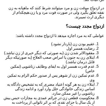
در ازدواج موقت زن و مرد میتوانند شرط کنند که ماهیانه به زن
نفقه تعلق بگیرد ولی در صورت فوت مرد و یا زن،هیچکدام از
دیگری ارث نمیبرند.
ازدواج مجدد چیست؟
عواملی که به مرد اجازه میدهد تا ازدواج مجدد داشته باشد:
عقیم بودن زن (باردار نشود.)
رضایت همسر اول
مفقودالاثر شدن زن (به صورتی که دیگر خبری از زن نباشد.)
ابتلای زن به جنون یا امراض صعب العلاج (به صورتیکه دیگر
قابل درمان نباشد.)
عدم قدرت همسر اول به ایفای وظایف زناشویی (تمکین
خاص)
عدم تمکین زن از شوهر پس از صدور حکم الزام به تمکین
وی
ابتلاء زن به هر گونه اعتیاد مضری که به تشخیص دادگاه به
اساس زندگی خانوادگی خلل وارد آورد و ادامه زندگی
زناشویی را غیر ممکن سازد.
محکومیت قطعی زن در جرائم عمدی به مجازات حبس بیش
از یک سال یا جزای نقدی که بر اثر ناتوانی از پرداخت به