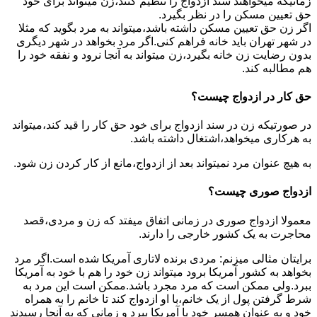
زمانیکه میخواهند سند ازدواج را تنظیم کنند،زن میتواند برای خود
حق تعیین مسکن را در نظر بگیرد.
اگر زن حق تعیین مسکن داشته باشد،میتواند به مرد بگوید که مثلا
در شهر تهران باید خانه فراهم کنی.اگر مرد بخواهد در شهر دیگری
بدون رضایت زن خانه بگیرد،زن میتواند به آنجا نرود و نفقه خود را
هم مطالبه کند.
حق کار در ازدواج چیست؟
در صورتیکه زن در سند ازدواج برای خود حق کار را قید کند،میتواند
به هرکاری میخواهد،اشتغال داشته باشد.
به هیچ عنوان مرد نمیتواند بعد از ازدواج،مانع از کار کردن زن شود.
ازدواج صوری چیست؟
معمولا ازدواج صوری در زمانی اتفاق میفتد که زن و مردی،قصد
محاجرت به یک کشور خارجی را دارند.
برایتان مثالی میزنم: مردی برنده لاتاری آمریکا شده است.اگر مرد
بخواهد به کشور آمریکا برود میتواند زن خود را هم با خود به آمریکا
ببرد.ولی ممکن است که مرد مجرد باشد.ممکن است این مرد به
شرط گرفتن پول از یک خانم،با او ازدواج کند تا خانم را به همراه
خود و به عنوان همسر خود با آمریکا ببرد و زمانی که به آنجا رسیدند