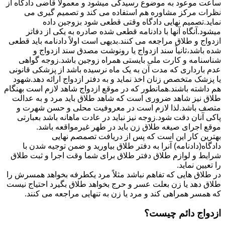
ساعت موعود به موضوع رسیدگی میشود و معمولاً قاضی دادگاه از
نظرات مرکز مشاوره هم استفاده می کند و تصمیم گیری می
نماید.تصمیم نهایی دادگاه وقتی قطعی شود بزوجین داده
میشود.آنگاه آنها با دادنامه قطعی شده صادره به یکی از دفاتر
ازدواج و طلاق مراجعه می کنند.بدیهی است اولاً دادنامه باید قطعی
شده باشد،ثانیاً سند ازدواج یا رونوشت مصدق سند ازدواج و
شناسنامه و کارت ملی بایستی همراه زوجین باشد.زوجه گواهی
عدم بارداری که مدت آن به یک ماه نرسیده باشد از پزشکی قانونی
یا پزشک متخصص زنان اخذ نماید و به دفتر ازدواج ارائه دهد.شهود
هم داشته باشند.همانطور که در موقع ازدواج شاهد لازم است بهنگام
طلاق نیز شاهد ضروری است که شاهد طلاق باید مرد و به عدالت
متصف باشد.لذا لازم است در معروفیت محلی و حسن شهرت و
پاکی آنان دقت شود.زوجه نیز نباید در عادت ماهانه باشد بعبارتی
موقع اجرای صیغه طلاق زن باید در طهر غیرمواقعه باشد.
بهترین کار این است که پس از دریافت تصمصم نهایی
دادگاه(دادنامه) آنرا به دفتر طلاق بیاورید و ضمن توجیه شدن با
شرایط و لوازم طلاق دفتر طلاق برای شما وقت اجرا و ثبت طلاق
را تعیین نماید.
در طلاق هایی که تفاهم نباشد مثلاً مرد یکطرفه بخواهد همسرش را
طلاق دهد یا زن بعلت عسر و حرج بخواهد طلاق بگیرد احتیاج نیست
که همسر همراهی کند و مرد یا زن به تنهایی مراجعه می کنند.
ازدواج دائم چیست؟