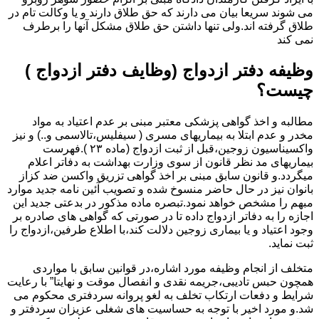
می شوند سریعا بیان می دارند که حق طلاق دارند و یا وکالت تام در
طلاق گرفته اند.ولی تنها داشتن حق طلاق مشکل آنها را برطرف
نمی کند
وظیفه دفتر ازدواج (وظایف دفتر ازدواج )
چیست؟
مطالبه و اخذ گواهی پزشکی معتبر مبنی بر عدم اعتیاد به مواد
مخدر و عدم ابتلا به بیماریهای مسری ( سیفلیس،تالاسمی و..) و نیز
واکسیناسیون زوجین،قبل از ثبت ازدواج (ماده ۲۳ ).فهرست
بیماریهای مد نظر قانون از سوی وزارت بهداشت به دفاتر اعلام
میگردد.و قانون سابق مبنی بر اخذ گواهی تزریق واکسن ضد کزاز
بانوان نیز در حال حاضر منسوخ شده و تصویب آئین نامه جدید موارد
مبهم را مشخص خواهد نمود.تبصره ماده مذکور در بدعتی جدید این
اجازه را به دفاتر ازدواج داده تا در صورتی که گواهی های صادره بر
وجود اعتیاد و یا بیماری زوجین دلالت کند،با اطلاع طرفین،ازدواج را
ثبت نماید.
متخلف از انجام وظیفه مورد اشاره،در قوانین سابق با مواردی
همچون حبس تادیبی،جریمه نقدی و انفصال موقت و نهایتا” با رعایت
شرایط و دفعات ارتکاب تخلف به لغو پروانه سردفتری محکوم می
شد.و مورد اخیر با توجه به حساسیت های شغلی عزیزان سردفتر و