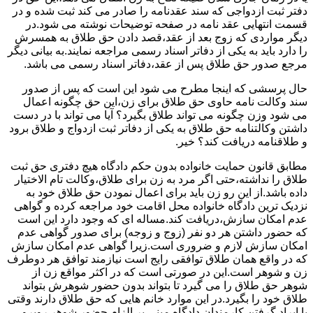
دفتر ثبت ازدواجی که سند عقدنامه را صادر می کند ثبت شده و در
قسمت انتهایی عقد نامه در صفحه توضیحات نوشته می شود.در
دیگر مواردی که زوج بعد از عقد،قصد دادن حق طلاق به همسرش
را دارد باید به یکی از دفاتر اسناد رسمی مراجعه نمایند.به بیانی دیگر
مرجع صدور حق طلاق پس از عقد،دفاتر اسناد رسمی می باشد.
حال پرسشی که اینجا مطرح می شود این است که پس از صدور
سند وکالت نامه حاوی حق طلاق برای زن،این حق چگونه اعمال
می شود وزن چگونه می تواند طلاق بگیرد؟ آیا می تواند با در دست
داشتن وکالتنامه حق طلاق به یکی از دفاتر ثبت ازدواج و طلاق برود
و طلاقنامه دریافت کند؟ خیر.
مطابق قانون حمایت خانواده بدون حکم دادگاه هیچ دفتری حق ثبت
طلاق را نداشته،حتی اگر مرد به زن برای طلاق،وکالت تام الاختیار
داده باشد.از این رو زن باید برای اعمال نمودن حق طلاق خود به
نزدیک ترین دادگاه خانواده محل اقامت خود مراجعه کرده و گواهی
عدم امکان سازش،دریافت کند.مساله ای که وجود دارد این است
که حضور داشتن هر دو نفر (زوج و زوجه) برای صدور گواهی عدم
امکان سازش لازم و ضروری است.زیرا گواهی عدم امکان سازش
که در واقع همان طلاق توافقی رایج است نیازمند توافق هر دوطرف
زن و شوهر است.این در صورتی است که در اکثر مواقع زن از
شوهر حق طلاق را می گیرد تا بتواند بدون حضور شوهرش بتواند
طلاق خود را بگیرد.در این موارد خانم هایی که حق طلاق دارند وقتی
با ایراد گرفتن کارمندان دادگاه مبنی بر الزام حضور شوهر روبرو