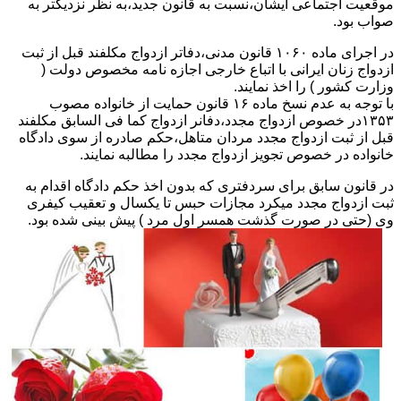
موقعیت اجتماعی ایشان،نسبت به قانون جدید،به نظر نزدیکتر به
صواب بود.
در اجرای ماده ۱۰۶۰ قانون مدنی،دفاتر ازدواج مکلفند قبل از ثبت
ازدواج زنان ایرانی با اتباع خارجی اجازه نامه مخصوص دولت (
وزارت کشور ) را اخذ نمایند.
با توجه به عدم نسخ ماده ۱۶ قانون حمایت از خانواده مصوب
۱۳۵۳در خصوص ازدواج مجدد،دفانر ازدواج کما فی السابق مکلفند
قبل از ثبت ازدواج مجدد مردان متاهل،حکم صادره از سوی دادگاه
خانواده در خصوص تجویز ازدواج مجدد را مطالبه نمایند.
در قانون سابق برای سردفتری که بدون اخذ حکم دادگاه اقدام به
ثبت ازدواج مجدد میکرد مجازات حبس تا یکسال و تعقیب کیفری
وی (حتی در صورت گذشت همسر اول مرد ) پیش بینی شده بود.