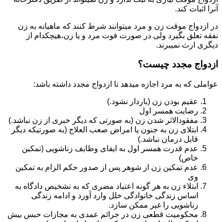
آنرا اثبات کند.
در ازدواج موقت زن و مرد میتوانند شرط کنند که ماهیانه به زن
نفقه تعلق بگیرد ولی در صورت فوت مرد و یا زن،هیچکدام از
دیگری ارث نمیبرند.
ازدواج مجدد چیست؟
عواملی که به مرد اجازه میدهد تا ازدواج مجدد داشته باشد:
عقیم بودن زن (باردار نشود.)
رضایت همسر اول
مفقودالاثر شدن زن (به صورتی که دیگر خبری از زن نباشد.)
ابتلای زن به جنون یا امراض صعب العلاج (به صورتیکه دیگر
قابل درمان نباشد.)
عدم قدرت همسر اول به ایفای وظایف زناشویی (تمکین
خاص)
عدم تمکین زن از شوهر پس از صدور حکم الزام به تمکین
وی
ابتلاء زن به هر گونه اعتیاد مضری که به تشخیص دادگاه به
اساس زندگی خانوادگی خلل وارد آورد و ادامه زندگی
زناشویی را غیر ممکن سازد.
محکومیت قطعی زن در جرائم عمدی به مجازات حبس بیش