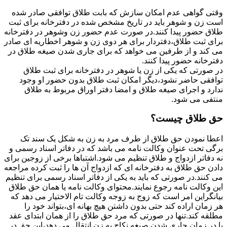
وقتی گواهی عدم امکان سازش که بابت طلاق توافقی صادر شده
است زن و شوهر باید در تاریخ مشخص شده در دفترخانه برای ثبت
طلاق حضور پیدا کنند.در صورت عدم حضور زن وشوهر در دفترخانه
برای ثبت طلاق،دفتردار برای هر دوی زن و شوهر اخطاریه ای صادر
می کند و از طرفین می خواهد که برای جاری شدن صیغه طلاق در
دفترخانه حضور پیدا کنند.
در صورتی که یکی از زن یا شوهر در دفترخانه برای ثبت طلاق
توافقی حاضر نشود،دیگر امکان ثبت طلاق بدون حضور او وجود
ندارد و اجرای صیغه طلاق و امضا دفتر اوراق مربوط به طلاق
منتفی می شود.
حق طلاق چیست؟
اعطا نمودن حق طلاق از طرف مرد به زن به شکل یک سند تک
برگی تحت عنوان وکالت نامه می باشد که در دفاتر اسناد رسمی و
نه دفاتر ازدواج و طلاق تنظیم می شود.اشتباها برخی از زوجین برای
دادن حق طلاق به دفترخانه ای که ازدواج آن ها را ثبت کرده مراجعه
می کنند.در صورتی که باید به یکی از دفاتر اسناد رسمی برای تنظیم
این وکالت نامه رجوع نمایند.محتوای وکالت نامه یا همان حق طلاق
بیانگراین امر است که زوج به زوجه وکالت تام الاختیار می دهد که
هر زمان اراده کند حتی بدون داشتن هیچ بهانه ای،بتواند خود را
مطلقه کند.تنها در صورتی که مرد حق طلاق را از همان ابتدای عقد
یا در زمان جاری شدن صیغه نکاح به زن انتقال می دهد،این حق در