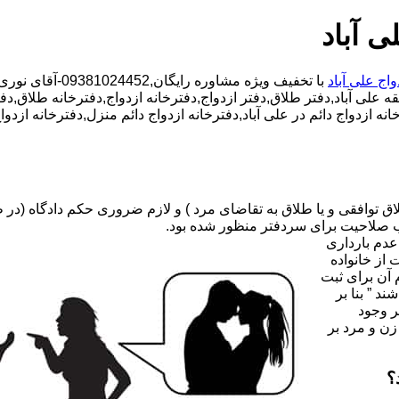
ی آباد
واج علی آباد
با تخفیف ویژه مشاوره رایگان,09381024452-آقای نوری,شبانه روزی کارشناسان مجرب,دفتر طلاق محدوده علی آباد,
ه علی آباد,دفتر طلاق,دفتر ازدواج,دفترخانه ازدواج,دفترخانه طلاق,دفت
رخانه ازدواج دائم در علی آباد,دفترخانه ازدواج دائم منزل,دفترخانه 
صلاحیت برای سردفتر منظور شده بود.
عدم بارداری
ه ۳۱ قانون جدید حمایت از خانواده
 آن برای ثبت
د ” بنا بر
ر وجود
زن و مرد بر
؟