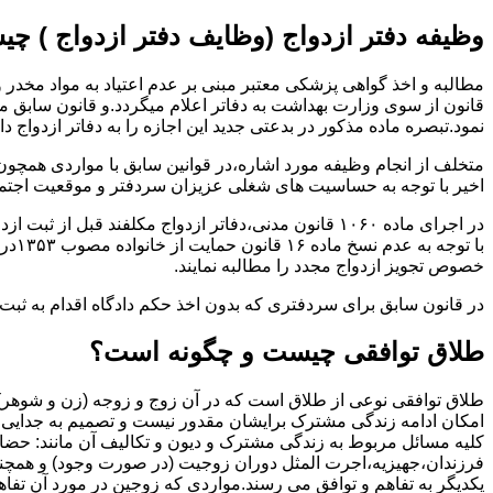
وظیفه دفتر ازدواج (وظایف دفتر ازدواج ) چ
قانون از سوی وزارت بهداشت به دفاتر اعلام میگردد.و قانون سابق م
نمود.تبصره ماده مذکور در بدعتی جدید این اجازه را به دفاتر ازدواج د
متخلف از انجام وظیفه مورد اشاره،در قوانین سابق با مواردی همچون
اخیر با توجه به حساسیت های شغلی عزیزان سردفتر و موقعیت اجتماع
در اجرای ماده ۱۰۶۰ قانون مدنی،دفاتر ازدواج مکلفند قبل از ثبت ازدواج زنان ایرانی با اتباع خارجی اجازه نامه مخصوص دولت ( وزارت کشور ) را اخذ نمایند.
با ت
خصوص تجویز ازدواج مجدد را مطالبه نمایند.
در قانون سابق برای سردفتری که بدون اخذ حکم دادگاه اقدام به ث
طلاق توافقی چیست و چگونه است؟
طلاق توافقی نوعی از طلاق است که در آن زوج و زوجه (زن و شوهر) بن
امکان ادامه زندگی مشترک برایشان مقدور نیست و تصمیم به جدایی و 
کلیه مسائل مربوط به زندگی مشترک و دیون و تکالیف آن مانند: حضا
فرزندان،جهیزیه،اجرت المثل دوران زوجیت (در صورت وجود) و همچنین 
یکدیگر به تفاهم و توافق می رسند.مواردی که زوجین در مورد آن تفاهم