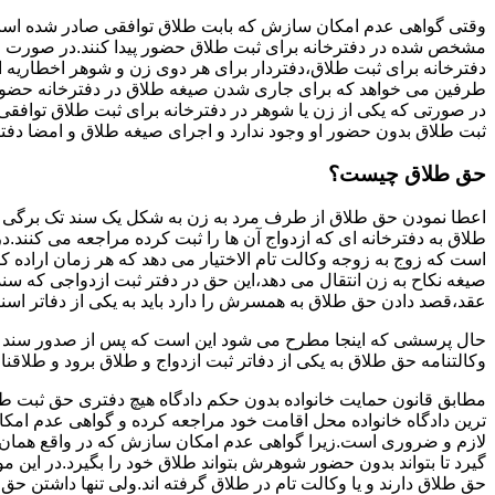
وقتی گواهی عدم امکان سازش که بابت طلاق توافقی صادر شده است ز
مشخص شده در دفترخانه برای ثبت طلاق حضور پیدا کنند.در صورت
دفترخانه برای ثبت طلاق،دفتردار برای هر دوی زن و شوهر اخطاریه ا
طرفین می خواهد که برای جاری شدن صیغه طلاق در دفترخانه حضور پ
در صورتی که یکی از زن یا شوهر در دفترخانه برای ثبت طلاق توافق
ثبت طلاق بدون حضور او وجود ندارد و اجرای صیغه طلاق و امضا دفت
حق طلاق چیست؟
اعطا نمودن حق طلاق از طرف مرد به زن به شکل یک سند تک برگی تحت
طلاق به دفترخانه ای که ازدواج آن ها را ثبت کرده مراجعه می کنند.در
است که زوج به زوجه وکالت تام الاختیار می دهد که هر زمان اراده کن
صیغه نکاح به زن انتقال می دهد،این حق در دفتر ثبت ازدواجی که سن
عقد،قصد دادن حق طلاق به همسرش را دارد باید به یکی از دفاتر اسن
حال پرسشی که اینجا مطرح می شود این است که پس از صدور سند وکا
وکالتنامه حق طلاق به یکی از دفاتر ثبت ازدواج و طلاق برود و طلاقنا
مطابق قانون حمایت خانواده بدون حکم دادگاه هیچ دفتری حق ثبت طلاق 
ترین دادگاه خانواده محل اقامت خود مراجعه کرده و گواهی عدم ام
لازم و ضروری است.زیرا گواهی عدم امکان سازش که در واقع همان 
گیرد تا بتواند بدون حضور شوهرش بتواند طلاق خود را بگیرد.در این م
حق طلاق دارند و یا وکالت تام در طلاق گرفته اند.ولی تنها داشتن ح