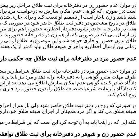
در موارد عدم حضور زن در دفترخانه برای ثبت طلاق مراحل زیر پیش
است :در صورتی که گواهی عدم امکان سازش به درخواست مرد برای
شده باشد و زن ناچار است از تصمیم او تبعیت کند و برای جاری شدن
طلاق،در تاریخ مشخص،در دفتر ثبت طلاق حاضر شود.در صورتی که
هفته در دفترخانه حاضر نشود،دفتردار اخطاریه حضور را هم برای مرد
زن ارسال می کند.در صورتی که باز هم زن در دفتر خانه حضور پیدا ن
طلاق بدون حضور او جاری خواهد شد و این موضوع به اطلاع او می ر
زمانی بین ارسال اخطاریه و اجرای صیغه طلاق نباید کمتر از یک هفته 
عدم حضور مرد در دفترخانه برای ثبت طلاق چه حکمی دار
در موارد عدم حضور مرد در دفترخانه برای ثبت طلاق شرایط زیر پیش
ظرف مهلت مقرر گواهی را به دفترخانه ارائه دهد و مرد نیز باید برا
دادگاه صادر کننده گواهی عدم امکان سازش اطلاع می دهد.بعد از این 
کند،دادگاه با رعایت شرعیات،صیغه طلاق را بدون حضور مرد جاری می 
زوج اعلام کند.
در صورتی که زوج در دفتر ثبت طلاق حاضر شود ولی باز هم از اجرای
صیغه طلاق می کند و اگر مرد همچنان از اجرای صیغه طلاق خودداری ک
نکته ایی که در اینجا باید به آن توجه کرد این است که این شرایط د
عدم حضور زن و شوهر در دفترخانه برای ثبت طلاق توافق