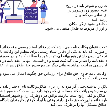
ن و شوهر باید در تاریخ
 عدم حضور زن وشوهر در
ی صادر می کند و از
یدا کنند.
ی حاضر نشود،دیگر امکان
ر اوراق مربوط به طلاق منتفی می شود.
 عنوان وکالت نامه می باشد که در دفاتر اسناد رسمی و نه دفاتر از
 صورتی که باید به یکی از دفاتر اسناد رسمی برای تنظیم این وکالت نا
د حتی بدون داشتن هیچ بهانه ای،بتواند خود را مطلقه کند.تنها در صور
د عقدنامه را صادر می کند ثبت شده و در قسمت انتهایی عقد نامه در
اد رسمی مراجعه نمایند.به بیانی دیگر مرجع صدور حق طلاق پس از عق
لت نامه حاوی حق طلاق برای زن،این حق چگونه اعمال می شود وزن چ
مه دریافت کند؟ خیر.
را نداشته،حتی اگر مرد به زن برای طلاق،وکالت تام الاختیار داده با
کان سازش،دریافت کند.مساله ای که وجود دارد این است که حضور داش
طلاق توافقی رایج است نیازمند توافق هر دوطرف زن و شوهر است.ای
وارد خانم هایی که حق طلاق دارند وقتی با ایراد گرفتن کارمندان دادگ
ق طلاق مشکل آنها را برطرف نمی کند