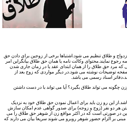
دواج و طلاق تنظیم می شود.اشتباها برخی از زوجین برای دادن حق
مه رجوع نمایند.محتوای وکالت نامه یا همان حق طلاق بیانگراین امر
تی که مرد حق طلاق را از همان ابتدای عقد یا در زمان جاری شدن
 صفحه توضیحات نوشته می شود.در دیگر مواردی که زوج بعد از
د،دفاتر اسناد رسمی می باشد.
گونه می تواند طلاق بگیرد؟ آیا می تواند با در دست داشتن
شد.از این رو زن باید برای اعمال نمودن حق طلاق خود به نزدیک
تن هر دو نفر (زوج و زوجه) برای صدور گواهی عدم امکان سازش
ن در صورتی است که در اکثر مواقع زن از شوهر حق طلاق را می
اه مبنی بر الزام حضور شوهر روبرو می شوند سریعا بیان می دارند که