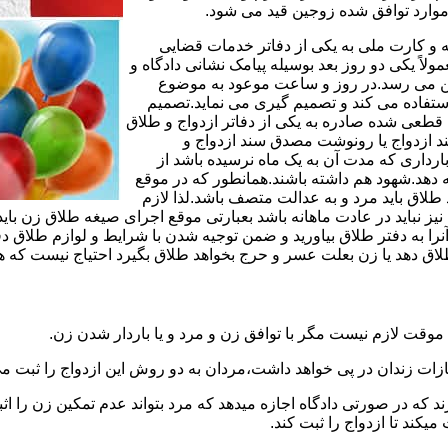
وارد توافق شده زوجین قید می شود.
مه و کارت ملی به یکی از دفاتر خدمات قضایی
لاً یکی دو روز بعد بوسیله پیامک نشانی دادگاه و
وجین می رسد.در روز و ساعت موعود به موضوع
ستفاده می کند و تصمیم گیری می نماید.تصمیم
ه قطعی شده صادره به یکی از دفاتر ازدواج و طلاق
سند ازدواج یا رونوشت مصدق سند ازدواج و
رداری که مدت آن به یک ماه نرسیده باشد از
ه دهد.شهود هم داشته باشند.همانطور که در موقع
لاق باید مرد و به عدالت متصف باشد.لذا لازم
باید در عادت ماهانه باشد بعبارتی موقع اجرای صیغه طلاق زن باید 
نرا به دفتر طلاق بیاورید و ضمن توجیه شدن با شرایط و لوازم طلاق دف
اق دهد یا زن بعلت عسر و حرج بخواهد طلاق بگیرد احتیاج نیست که هم
موقت لازم نیست مگر با توافق زن و مرد و یا باردار شدن زن.
ازات زندان در پی خواهد داشت،مردان به دو روش این ازدواج را ثبت می
رند که در صورتی دادگاه اجازه میدهد که مرد بتواند عدم تمکین زن را اثب
کند تا ازدواج را ثبت کند.