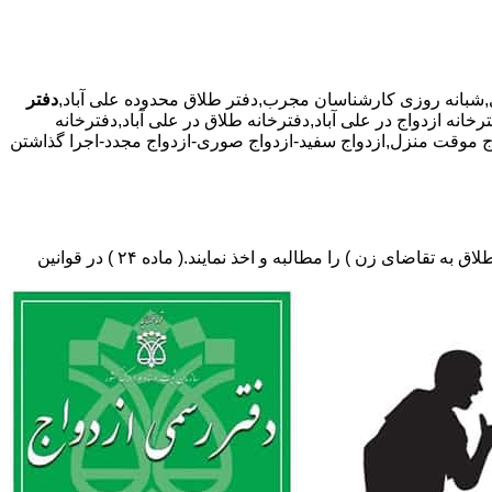
دفتر
رخانه ازدواج در علی آباد,دفترخانه طلاق در علی آباد,دفترخانه
ازدواج موقت منزل,ازدواج سفید-ازدواج صوری-ازدواج مجدد-اجرا گذاشتن
دفتر طلاق،باید در ثبت طلاق گواهی عدم امکان سازش (مخصوص طلاق توافقی و یا طلاق به تقاضای مرد ) و لازم ضروری حکم دادگاه (در طلاق به تقاضای زن ) را مطالبه و اخذ نمایند.( ماده ۲۴ ) در قوانین