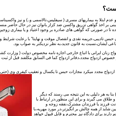
یست؟
بنی بر اخذ گواهی تزریق واکسن ضد کزاز بانوان نیز در حال حاضر من
اده تا در صورتی که گواهی های صادره بر وجود اعتیاد و یا بیماری زوجین 
 حبس تادیبی،جریمه نقدی و انفصال موقت و نهایتا” با رعایت شرایط 
ی ایشان،نسبت به قانون جدید،به نظر نزدیکتر به صواب بود.
وجه به عدم نسخ ماده ۱۶ قانون حمایت از خانواده مصوب ۱۳۵۳در خصوص ازدواج مجدد،دفانر ازدواج کما ف
بت ازدواج مجدد میکرد مجازات حبس تا یکسال و تعقیب کیفری وی (حت
ا به هر دلیلی به این نتیجه می رسند که دیگر
طلاق می گیرند و برای این منظور،در ارتباط با
نت فرزند یا فرزندان مشترک،نفقه زوجه و
شاید از همه چالش بر انگیزتر،در مورد مهریه،با
 دارند برای دادگاه نیز محترم و قابل قبول خواهد