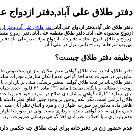
دفتر طلاق علی آباد,دفتر ازدواج عل
دفتر طلاق علی آباد
,
دفتر ازدواج علی آباد
,
دفتر طلاق علی آباد
,
دفتر ازد
ازدواج محدوده علی آباد
,
دفتر طلاق منطقه علی آباد
,دفتر ازدواج منطق
ازدواج و طلاق با نرخ اتحادیه,دفترخانه ازدواج موقت در علی آباد,دفت
مهریه,دفترخانه ازدواج دائم منزل در علی آباد,
وظیفه دفتر طلاق چیست؟
سابق نیز در صورت عدم اخذ گواهی عدم امکان سازش،مجازات سلب 
دفتر طلاق،باید در ثبت طلاق گواهی معتبر پزشکی مبنی بر بارداری یا 
زوجه را مطالبه و بایگانی نمایند.( ماده ۳۱ ) ماد
بیان میدارد : ” ارائه گواهی پزشک ذی صلاح در مورد وجود جنین یا عدم
طلاق الزامی است،مگر آنکه زوجین بر وجود جنین اتفاق نظر داشته باشن
ظاهر ماده مذکور،در صورت اظهار زن و مرد و اتفاق نظر آنان مبنی ب
جنین،نیازی به اخذ گواهی تائیدیه بارداری نیست ولی در صورت اظهار 
عدم بارداری و یا اختلاف نظر آنان،اخذ گواهی پزشکی ضرورت دارد.
عدم حضور زن در دفترخانه برای ثبت طلاق چه حکمی دارد