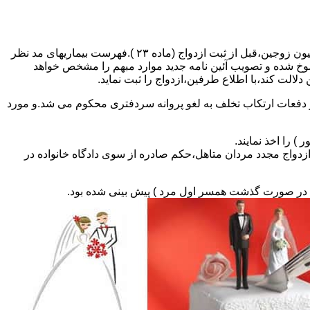
مطالبه و اخذ گواهی پزشکی معتبر مبنی بر عدم اعتیاد به مواد مخدر و عدم ابتلا به بیماریهای مسری ( سیفلیس،تالاسمی و..) و نیز واکسیناسیون زوجین،قبل از ثبت ازدواج (ماده ۲۳ ).فهرست بیماریهای مد نظر
سوخ شده و تصویب آئین نامه جدید موارد مبهم را مشخص خواهد
دلالت کند،با اطلاع طرفین،ازدواج را ثبت نماید.
و دفعات ارتکاب تخلف به لغو پروانه سردفتری محکوم می شد.و مورد
ی السابق مکلفند قبل از ثبت ازدواج مجدد مردان متاهل،حکم صادره از سوی دادگاه خانواده در
ی در صورت گذشت همسر اول مرد ) پیش بینی شده بود.