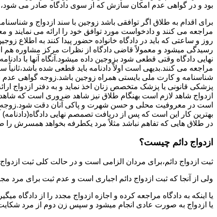
بود و در گواهی عدم امکان سازش که از سوی دادگاه صادر می شود،م
برای اقدام به طلاق اگر توافقی باشد زوجین با سند ازدواج و شناسنا
مراجعه می کنند و دادخواست مورد توافق خود را ارائه می نمایند و معمو
روز و ساعتی که باید در دادگاه خانواده حضور پیدا کنند به اطلاع ز
رسیدگی میشود و معمولاً قاضی دادگاه از نظرات مرکز مشاوره هم ا
نهایی دادگاه وقتی قطعی شود بزوجین داده میشود.آنگاه آنها با دادنام
مراجعه می کنند.بدیهی است اولاً دادنامه باید قطعی شده باشد،ثانیاً 
شناسنامه و کارت ملی بایستی همراه زوجین باشد.زوجه گواهی عدم با
پزشکی قانونی یا پزشک متخصص زنان اخذ نماید و به دفتر ازدواج ارائ
ازدواج شاهد لازم است بهنگام طلاق نیز شاهد ضروری است که شاهد ط
است در معروفیت محلی و حسن شهرت و پاکی آنان دقت شود.زوجه نیز ن
بهترین کار این است که پس از دریافت تصمصم نهایی دادگاه(دادنامه) آ
در طلاق هایی که تفاهم نباشد مثلاً مرد یکطرفه بخواهد همسرش را طل
ازدواج دائم چیست؟
ثبت ازدواج دائم،برای مردان الزامی است و در حالت کلی ثبت ازدواج 
ولی از آنجا که ثبت ازدواج دائم اجباری است و عدم ثبت برای مرد مج
یا اینکه به دادگاه مراجعه کرده و اجازه ازدواج مجدد را از دادگاه میگی
یا ازدواج به صورت عادی انجام میشود و سپس زن دوم از مرد شکایت می