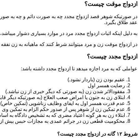
ازدواج موقت چیست؟
در صورتیکه شوهر قصد ازدواج مجدد چه به صورت دائم و چه به صورت م
عقد طلاق بگیرد.
به دلیل اینکه اثبات ازدواج مجدد مرد در موارد بسیاری دشوار میباشد،م
در ازدواج موقت زن و مرد میتوانند شرط کنند که ماهیانه به زن نفقه
ازدواج مجدد چیست؟
عواملی که به مرد اجازه میدهد تا ازدواج مجدد داشته باشد:
عقیم بودن زن (باردار نشود.)
رضایت همسر اول
مفقودالاثر شدن زن (به صورتی که دیگر خبری از زن نباشد.)
ابتلای زن به جنون یا امراض صعب العلاج (به صورتیکه دیگر قابل
عدم قدرت همسر اول به ایفای وظایف زناشویی (تمکین خاص)
عدم تمکین زن از شوهر پس از صدور حکم الزام به تمکین وی
ابتلاء زن به هر گونه اعتیاد مضری که به تشخیص دادگاه به اسا
محکومیت قطعی زن در جرائم عمدی به مجازات حبس بیش از یک سال ی
شروط ۱۲ گانه در ازدواج مجدد چیست؟