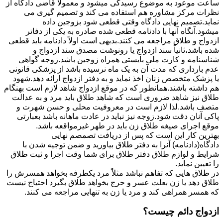
ساعت موعود به موضوع رسیدگی میشود و معمولاً قاضی دادگاه از
نظرات مرکز مشاوره هم استفاده می کند و تصمیم گیری می
نماید.تصمیم نهایی دادگاه وقتی قطعی شود بزوجین داده
میشود.آنگاه آنها با دادنامه قطعی شده صادره به یکی از دفاتر
ازدواج و طلاق مراجعه می کنند.بدیهی است اولاً دادنامه باید قطعی
شده باشد،ثانیاً سند ازدواج یا رونوشت مصدق سند ازدواج و
شناسنامه و کارت ملی بایستی همراه زوجین باشد.زوجه گواهی
عدم بارداری که مدت آن به یک ماه نرسیده باشد از پزشکی قانونی
یا پزشک متخصص زنان اخذ نماید و به دفتر ازدواج ارائه دهد.شهود
هم داشته باشند.همانطور که در موقع ازدواج شاهد لازم است بهنگام
طلاق نیز شاهد ضروری است که شاهد طلاق باید مرد و به عدالت
متصف باشد.لذا لازم است در معروفیت محلی و حسن شهرت و
پاکی آنان دقت شود.زوجه نیز نباید در عادت ماهانه باشد بعبارتی
موقع اجرای صیغه طلاق زن باید در طهر غیرمواقعه باشد.
بهترین کار این است که پس از دریافت تصمصم نهایی
دادگاه(دادنامه) آنرا به دفتر طلاق بیاورید و ضمن توجیه شدن با
شرایط و لوازم طلاق دفتر طلاق برای شما وقت اجرا و ثبت طلاق
را تعیین نماید.
در طلاق هایی که تفاهم نباشد مثلاً مرد یکطرفه بخواهد همسرش را
طلاق دهد یا زن بعلت عسر و حرج بخواهد طلاق بگیرد احتیاج نیست
که همسر همراهی کند و مرد یا زن به تنهایی مراجعه می کنند.
ازدواج دائم چیست؟