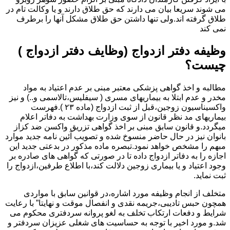
می شوند سریعا بیان می دارند که حق طلاق دارند و یا وکالت تام در
طلاق گرفته اند.ولی تنها داشتن حق طلاق مشکل آنها را برطرف
نمی کند
وظیفه دفتر ازدواج (وظایف دفتر ازدواج )
چیست؟
مطالبه و اخذ گواهی پزشکی معتبر مبنی بر عدم اعتیاد به مواد
مخدر و عدم ابتلا به بیماریهای مسری ( سیفلیس،تالاسمی و..) و نیز
واکسیناسیون زوجین،قبل از ثبت ازدواج (ماده ۲۳ ).فهرست
بیماریهای مد نظر قانون از سوی وزارت بهداشت به دفاتر اعلام
میگردد.و قانون سابق مبنی بر اخذ گواهی تزریق واکسن ضد کزاز
بانوان نیز در حال حاضر منسوخ شده و تصویب آئین نامه جدید موارد
مبهم را مشخص خواهد نمود.تبصره ماده مذکور در بدعتی جدید این
اجازه را به دفاتر ازدواج داده تا در صورتی که گواهی های صادره بر
وجود اعتیاد و یا بیماری زوجین دلالت کند،با اطلاع طرفین،ازدواج را
ثبت نماید.
متخلف از انجام وظیفه مورد اشاره،در قوانین سابق با مواردی
همچون حبس تادیبی،جریمه نقدی و انفصال موقت و نهایتا” با رعایت
شرایط و دفعات ارتکاب تخلف به لغو پروانه سردفتری محکوم می
شد.و مورد اخیر با توجه به حساسیت های شغلی عزیزان سردفتر و