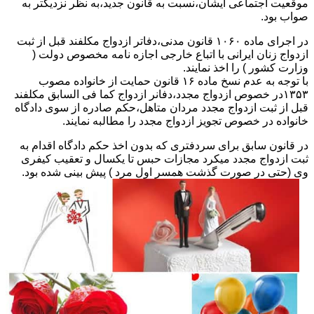
موقعیت اجتماعی ایشان،نسبت به قانون جدید،به نظر نزدیکتر به
صواب بود.
در اجرای ماده ۱۰۶۰ قانون مدنی،دفاتر ازدواج مکلفند قبل از ثبت
ازدواج زنان ایرانی با اتباع خارجی اجازه نامه مخصوص دولت (
وزارت کشور ) را اخذ نمایند.
با توجه به عدم نسخ ماده ۱۶ قانون حمایت از خانواده مصوب
۱۳۵۳در خصوص ازدواج مجدد،دفانر ازدواج کما فی السابق مکلفند
قبل از ثبت ازدواج مجدد مردان متاهل،حکم صادره از سوی دادگاه
خانواده در خصوص تجویز ازدواج مجدد را مطالبه نمایند.
در قانون سابق برای سردفتری که بدون اخذ حکم دادگاه اقدام به
ثبت ازدواج مجدد میکرد مجازات حبس تا یکسال و تعقیب کیفری
وی (حتی در صورت گذشت همسر اول مرد ) پیش بینی شده بود.