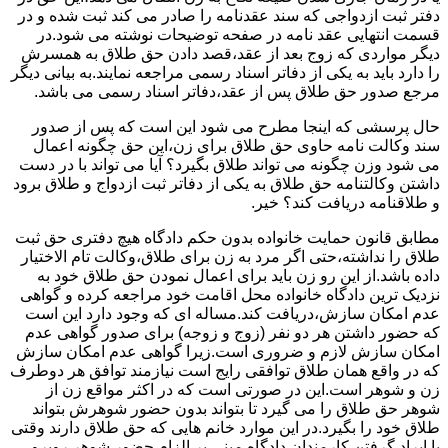
دفتر ثبت ازدواجی که سند عقدنامه را صادر می کند ثبت شده و در
قسمت انتهایی عقد نامه در صفحه توضیحات نوشته می شود.در
دیگر مواردی که زوج بعد از عقد،قصد دادن حق طلاق به همسرش
را دارد باید به یکی از دفاتر اسناد رسمی مراجعه نمایند.به بیانی دیگر
مرجع صدور حق طلاق پس از عقد،دفاتر اسناد رسمی می باشد.
حال پرسشی که اینجا مطرح می شود این است که پس از صدور
سند وکالت نامه حاوی حق طلاق برای زن،این حق چگونه اعمال
می شود وزن چگونه می تواند طلاق بگیرد؟ آیا می تواند با در دست
داشتن وکالتنامه حق طلاق به یکی از دفاتر ثبت ازدواج و طلاق برود
و طلاقنامه دریافت کند؟ خیر.
مطابق قانون حمایت خانواده بدون حکم دادگاه هیچ دفتری حق ثبت
طلاق را نداشته،حتی اگر مرد به زن برای طلاق،وکالت تام الاختیار
داده باشد.از این رو زن باید برای اعمال نمودن حق طلاق خود به
نزدیک ترین دادگاه خانواده محل اقامت خود مراجعه کرده و گواهی
عدم امکان سازش،دریافت کند.مساله ای که وجود دارد این است
که حضور داشتن هر دو نفر (زوج و زوجه) برای صدور گواهی عدم
امکان سازش لازم و ضروری است.زیرا گواهی عدم امکان سازش
که در واقع همان طلاق توافقی رایج است نیازمند توافق هر دوطرف
زن و شوهر است.این در صورتی است که در اکثر مواقع زن از
شوهر حق طلاق را می گیرد تا بتواند بدون حضور شوهرش بتواند
طلاق خود را بگیرد.در این موارد خانم هایی که حق طلاق دارند وقتی
با ایراد گرفتن کارمندان دادگاه مبنی بر الزام حضور شوهر روبرو