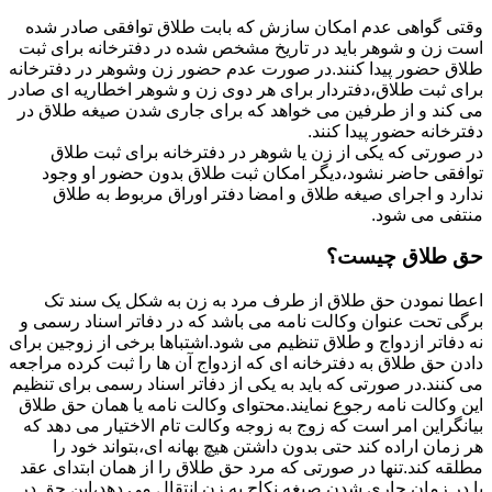
وقتی گواهی عدم امکان سازش که بابت طلاق توافقی صادر شده
است زن و شوهر باید در تاریخ مشخص شده در دفترخانه برای ثبت
طلاق حضور پیدا کنند.در صورت عدم حضور زن وشوهر در دفترخانه
برای ثبت طلاق،دفتردار برای هر دوی زن و شوهر اخطاریه ای صادر
می کند و از طرفین می خواهد که برای جاری شدن صیغه طلاق در
دفترخانه حضور پیدا کنند.
در صورتی که یکی از زن یا شوهر در دفترخانه برای ثبت طلاق
توافقی حاضر نشود،دیگر امکان ثبت طلاق بدون حضور او وجود
ندارد و اجرای صیغه طلاق و امضا دفتر اوراق مربوط به طلاق
منتفی می شود.
حق طلاق چیست؟
اعطا نمودن حق طلاق از طرف مرد به زن به شکل یک سند تک
برگی تحت عنوان وکالت نامه می باشد که در دفاتر اسناد رسمی و
نه دفاتر ازدواج و طلاق تنظیم می شود.اشتباها برخی از زوجین برای
دادن حق طلاق به دفترخانه ای که ازدواج آن ها را ثبت کرده مراجعه
می کنند.در صورتی که باید به یکی از دفاتر اسناد رسمی برای تنظیم
این وکالت نامه رجوع نمایند.محتوای وکالت نامه یا همان حق طلاق
بیانگراین امر است که زوج به زوجه وکالت تام الاختیار می دهد که
هر زمان اراده کند حتی بدون داشتن هیچ بهانه ای،بتواند خود را
مطلقه کند.تنها در صورتی که مرد حق طلاق را از همان ابتدای عقد
یا در زمان جاری شدن صیغه نکاح به زن انتقال می دهد،این حق در