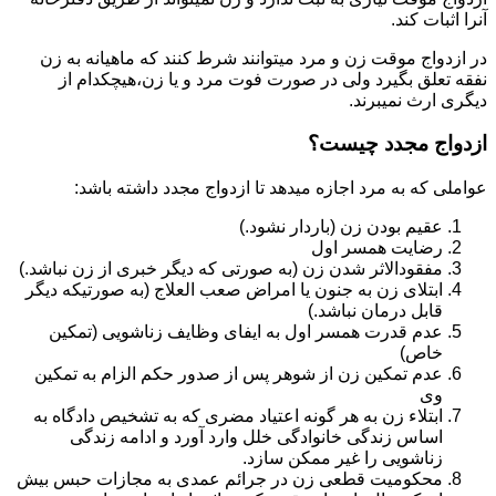
آنرا اثبات کند.
در ازدواج موقت زن و مرد میتوانند شرط کنند که ماهیانه به زن
نفقه تعلق بگیرد ولی در صورت فوت مرد و یا زن،هیچکدام از
دیگری ارث نمیبرند.
ازدواج مجدد چیست؟
عواملی که به مرد اجازه میدهد تا ازدواج مجدد داشته باشد:
عقیم بودن زن (باردار نشود.)
رضایت همسر اول
مفقودالاثر شدن زن (به صورتی که دیگر خبری از زن نباشد.)
ابتلای زن به جنون یا امراض صعب العلاج (به صورتیکه دیگر
قابل درمان نباشد.)
عدم قدرت همسر اول به ایفای وظایف زناشویی (تمکین
خاص)
عدم تمکین زن از شوهر پس از صدور حکم الزام به تمکین
وی
ابتلاء زن به هر گونه اعتیاد مضری که به تشخیص دادگاه به
اساس زندگی خانوادگی خلل وارد آورد و ادامه زندگی
زناشویی را غیر ممکن سازد.
محکومیت قطعی زن در جرائم عمدی به مجازات حبس بیش