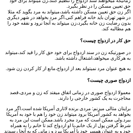
زمانیکه میخواهند سند ازدواج را تنظیم کنند،زن میتواند برای خود
حق تعیین مسکن را در نظر بگیرد.
اگر زن حق تعیین مسکن داشته باشد،میتواند به مرد بگوید که مثلا
در شهر تهران باید خانه فراهم کنی.اگر مرد بخواهد در شهر دیگری
بدون رضایت زن خانه بگیرد،زن میتواند به آنجا نرود و نفقه خود را
هم مطالبه کند.
حق کار در ازدواج چیست؟
در صورتیکه زن در سند ازدواج برای خود حق کار را قید کند،میتواند
به هرکاری میخواهد،اشتغال داشته باشد.
به هیچ عنوان مرد نمیتواند بعد از ازدواج،مانع از کار کردن زن شود.
ازدواج صوری چیست؟
معمولا ازدواج صوری در زمانی اتفاق میفتد که زن و مردی،قصد
محاجرت به یک کشور خارجی را دارند.
برایتان مثالی میزنم: مردی برنده لاتاری آمریکا شده است.اگر مرد
بخواهد به کشور آمریکا برود میتواند زن خود را هم با خود به آمریکا
ببرد.ولی ممکن است که مرد مجرد باشد.ممکن است این مرد به
شرط گرفتن پول از یک خانم،با او ازدواج کند تا خانم را به همراه
خود و به عنوان همسر خود با آمریکا ببرد و زمانی که به آنجا رسیدند