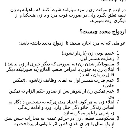
در ازدواج موقت زن و مرد میتوانند شرط کنند که ماهیانه به زن
نفقه تعلق بگیرد ولی در صورت فوت مرد و یا زن،هیچکدام از
دیگری ارث نمیبرند.
ازدواج مجدد چیست؟
عواملی که به مرد اجازه میدهد تا ازدواج مجدد داشته باشد:
عقیم بودن زن (باردار نشود.)
رضایت همسر اول
مفقودالاثر شدن زن (به صورتی که دیگر خبری از زن نباشد.)
ابتلای زن به جنون یا امراض صعب العلاج (به صورتیکه دیگر
قابل درمان نباشد.)
عدم قدرت همسر اول به ایفای وظایف زناشویی (تمکین
خاص)
عدم تمکین زن از شوهر پس از صدور حکم الزام به تمکین
وی
ابتلاء زن به هر گونه اعتیاد مضری که به تشخیص دادگاه به
اساس زندگی خانوادگی خلل وارد آورد و ادامه زندگی
زناشویی را غیر ممکن سازد.
محکومیت قطعی زن در جرائم عمدی به مجازات حبس بیش
از یک سال یا جزای نقدی که بر اثر ناتوانی از پرداخت به