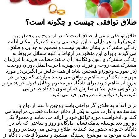
طلاق توافقی چیست و چگونه است؟
طلاق توافقی نوعی از طلاق است که در آن زوج و زوجه (زن و
شوهر) بنا به هر دلیلی به این نتیجه می رسند که دیگر امکان ادامه
زندگی مشترک برایشان مقدور نیست و تصمیم به جدایی و طلاق
می گیرند و برای این منظور،در ارتباط با کلیه مسائل مربوط به
زندگی مشترک و دیون و تکالیف آن مانند: حضانت فرزند یا فرزندان
مشترک،نفقه زوجه و فرزندان،جهیزیه،اجرت المثل دوران زوجیت
(در صورت وجود) و همچنین شاید از همه چالش بر انگیزتر،در مورد
مهریه،با یکدیگر به تفاهم و توافق می رسند.مواردی که زوجین در
مورد آن تفاهم دارند برای دادگاه نیز محترم و قابل قبول خواهد بود و
در گواهی عدم امکان سازش که از سوی دادگاه صادر می
شود،موارد توافق شده زوجین قید می شود.
برای اقدام به طلاق اگر توافقی باشد زوجین با سند ازدواج و
شناسنامه و کارت ملی به یکی از دفاتر خدمات قضایی مراجعه می
کنند و دادخواست مورد توافق خود را ارائه می نمایند و معمولاً یکی
دو روز بعد بوسیله پیامک نشانی دادگاه و روز و ساعتی که باید در
دادگاه خانواده حضور پیدا کنند به اطلاع زوجین می رسد.در روز و
ساعت موعود به موضوع رسیدگی میشود و معمولاً قاضی دادگاه از