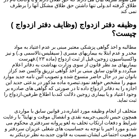
طلاق گرفته اند.ولی تنها داشتن حق طلاق مشکل آنها را برطرف
نمی کند
وظیفه دفتر ازدواج (وظایف دفتر ازدواج )
چیست؟
مطالبه و اخذ گواهی پزشکی معتبر مبنی بر عدم اعتیاد به مواد
مخدر و عدم ابتلا به بیماریهای مسری ( سیفلیس،تالاسمی و..) و نیز
واکسیناسیون زوجین،قبل از ثبت ازدواج (ماده ۲۳ ).فهرست
بیماریهای مد نظر قانون از سوی وزارت بهداشت به دفاتر اعلام
میگردد.و قانون سابق مبنی بر اخذ گواهی تزریق واکسن ضد کزاز
بانوان نیز در حال حاضر منسوخ شده و تصویب آئین نامه جدید موارد
مبهم را مشخص خواهد نمود.تبصره ماده مذکور در بدعتی جدید این
اجازه را به دفاتر ازدواج داده تا در صورتی که گواهی های صادره بر
وجود اعتیاد و یا بیماری زوجین دلالت کند،با اطلاع طرفین،ازدواج را
ثبت نماید.
متخلف از انجام وظیفه مورد اشاره،در قوانین سابق با مواردی
همچون حبس تادیبی،جریمه نقدی و انفصال موقت و نهایتا” با رعایت
شرایط و دفعات ارتکاب تخلف به لغو پروانه سردفتری محکوم می
شد.و مورد اخیر با توجه به حساسیت های شغلی عزیزان سردفتر و
موقعیت اجتماعی ایشان،نسبت به قانون جدید،به نظر نزدیکتر به