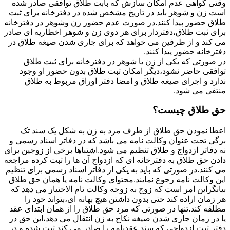
وقتی گواهی عدم امکان سازش که بابت طلاق توافقی صادر شده
است زن و شوهر باید در تاریخ مشخص شده در دفترخانه برای ثبت
طلاق حضور پیدا کنند.در صورت عدم حضور زن وشوهر در دفترخانه
برای ثبت طلاق،دفتردار برای هر دوی زن و شوهر اخطاریه ای صادر
می کند و از طرفین می خواهد که برای جاری شدن صیغه طلاق در
دفترخانه حضور پیدا کنند.
در صورتی که یکی از زن یا شوهر در دفترخانه برای ثبت طلاق
توافقی حاضر نشود،دیگر امکان ثبت طلاق بدون حضور او وجود
ندارد و اجرای صیغه طلاق و امضا دفتر اوراق مربوط به طلاق
منتفی می شود.
حق طلاق چیست؟
اعطا نمودن حق طلاق از طرف مرد به زن به شکل یک سند تک
برگی تحت عنوان وکالت نامه می باشد که در دفاتر اسناد رسمی و
نه دفاتر ازدواج و طلاق تنظیم می شود.اشتباها برخی از زوجین برای
دادن حق طلاق به دفترخانه ای که ازدواج آن ها را ثبت کرده مراجعه
می کنند.در صورتی که باید به یکی از دفاتر اسناد رسمی برای تنظیم
این وکالت نامه رجوع نمایند.محتوای وکالت نامه یا همان حق طلاق
بیانگراین امر است که زوج به زوجه وکالت تام الاختیار می دهد که
هر زمان اراده کند حتی بدون داشتن هیچ بهانه ای،بتواند خود را
مطلقه کند.تنها در صورتی که مرد حق طلاق را از همان ابتدای عقد
یا در زمان جاری شدن صیغه نکاح به زن انتقال می دهد،این حق در
دفتر ثبت ازدواجی که سند عقدنامه را صادر می کند ثبت شده و در