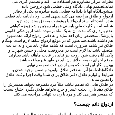
نظرات مرکز مشاوره هم استفاده می کند و تصمیم گیری می
نماید.تصمیم نهایی دادگاه وقتی قطعی شود بزوجین داده
میشود.آنگاه آنها با دادنامه قطعی شده صادره به یکی از دفاتر
ازدواج و طلاق مراجعه می کنند.بدیهی است اولاً دادنامه باید قطعی
شده باشد،ثانیاً سند ازدواج یا رونوشت مصدق سند ازدواج و
شناسنامه و کارت ملی بایستی همراه زوجین باشد.زوجه گواهی
عدم بارداری که مدت آن به یک ماه نرسیده باشد از پزشکی قانونی
یا پزشک متخصص زنان اخذ نماید و به دفتر ازدواج ارائه دهد.شهود
هم داشته باشند.همانطور که در موقع ازدواج شاهد لازم است بهنگام
طلاق نیز شاهد ضروری است که شاهد طلاق باید مرد و به عدالت
متصف باشد.لذا لازم است در معروفیت محلی و حسن شهرت و
پاکی آنان دقت شود.زوجه نیز نباید در عادت ماهانه باشد بعبارتی
موقع اجرای صیغه طلاق زن باید در طهر غیرمواقعه باشد.
بهترین کار این است که پس از دریافت تصمصم نهایی
دادگاه(دادنامه) آنرا به دفتر طلاق بیاورید و ضمن توجیه شدن با
شرایط و لوازم طلاق دفتر طلاق برای شما وقت اجرا و ثبت طلاق
را تعیین نماید.
در طلاق هایی که تفاهم نباشد مثلاً مرد یکطرفه بخواهد همسرش را
طلاق دهد یا زن بعلت عسر و حرج بخواهد طلاق بگیرد احتیاج نیست
که همسر همراهی کند و مرد یا زن به تنهایی مراجعه می کنند.
ازدواج دائم چیست؟
ثبت ازدواج دائم،برای مردان الزامی است و در حالت کلی ثبت