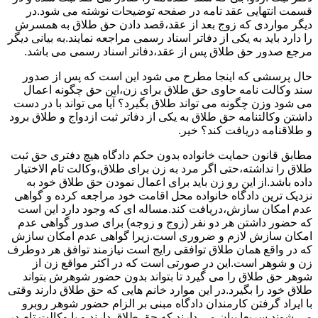
قسمت انتهایی عقد نامه در صفحه توضیحات نوشته می شود.در
دیگر مواردی که زوج بعد از عقد،قصد دادن حق طلاق به همسرش
را دارد باید به یکی از دفاتر اسناد رسمی مراجعه نمایند.به بیانی دیگر
مرجع صدور حق طلاق پس از عقد،دفاتر اسناد رسمی می باشد.
حال پرسشی که اینجا مطرح می شود این است که پس از صدور
سند وکالت نامه حاوی حق طلاق برای زن،این حق چگونه اعمال
می شود وزن چگونه می تواند طلاق بگیرد؟ آیا می تواند با در دست
داشتن وکالتنامه حق طلاق به یکی از دفاتر ثبت ازدواج و طلاق برود
و طلاقنامه دریافت کند؟ خیر.
مطابق قانون حمایت خانواده بدون حکم دادگاه هیچ دفتری حق ثبت
طلاق را نداشته،حتی اگر مرد به زن برای طلاق،وکالت تام الاختیار
داده باشد.از این رو زن باید برای اعمال نمودن حق طلاق خود به
نزدیک ترین دادگاه خانواده محل اقامت خود مراجعه کرده و گواهی
عدم امکان سازش،دریافت کند.مساله ای که وجود دارد این است
که حضور داشتن هر دو نفر (زوج و زوجه) برای صدور گواهی عدم
امکان سازش لازم و ضروری است.زیرا گواهی عدم امکان سازش
که در واقع همان طلاق توافقی رایج است نیازمند توافق هر دوطرف
زن و شوهر است.این در صورتی است که در اکثر مواقع زن از
شوهر حق طلاق را می گیرد تا بتواند بدون حضور شوهرش بتواند
طلاق خود را بگیرد.در این موارد خانم هایی که حق طلاق دارند وقتی
با ایراد گرفتن کارمندان دادگاه مبنی بر الزام حضور شوهر روبرو
می شوند سریعا بیان می دارند که حق طلاق دارند و یا وکالت تام در