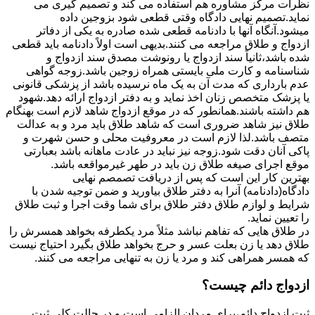
نظرات مرکز مشاوره هم استفاده می کند و تصمیم گیری می
نماید.تصمیم نهایی دادگاه وقتی قطعی شود بزوجین داده
میشود.آنگاه آنها با دادنامه قطعی شده صادره به یکی از دفاتر
ازدواج و طلاق مراجعه می کنند.بدیهی است اولاً دادنامه باید قطعی
شده باشد،ثانیاً سند ازدواج یا رونوشت مصدق سند ازدواج و
شناسنامه و کارت ملی بایستی همراه زوجین باشد.زوجه گواهی
عدم بارداری که مدت آن به یک ماه نرسیده باشد از پزشکی قانونی
یا پزشک متخصص زنان اخذ نماید و به دفتر ازدواج ارائه دهد.شهود
هم داشته باشند.همانطور که در موقع ازدواج شاهد لازم است بهنگام
طلاق نیز شاهد ضروری است که شاهد طلاق باید مرد و به عدالت
متصف باشد.لذا لازم است در معروفیت محلی و حسن شهرت و
پاکی آنان دقت شود.زوجه نیز نباید در عادت ماهانه باشد بعبارتی
موقع اجرای صیغه طلاق زن باید در طهر غیرمواقعه باشد.
بهترین کار این است که پس از دریافت تصمصم نهایی
دادگاه(دادنامه) آنرا به دفتر طلاق بیاورید و ضمن توجیه شدن با
شرایط و لوازم طلاق دفتر طلاق برای شما وقت اجرا و ثبت طلاق
را تعیین نماید.
در طلاق هایی که تفاهم نباشد مثلاً مرد یکطرفه بخواهد همسرش را
طلاق دهد یا زن بعلت عسر و حرج بخواهد طلاق بگیرد احتیاج نیست
که همسر همراهی کند و مرد یا زن به تنهایی مراجعه می کنند.
ازدواج دائم چیست؟
ثبت ازدواج دائم،برای مردان الزامی است و در حالت کلی ثبت