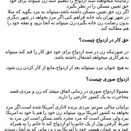
زمانیکه میخواهند سند ازدواج را تنظیم کنند،زن میتواند برای خود
حق تعیین مسکن را در نظر بگیرد.
اگر زن حق تعیین مسکن داشته باشد،میتواند به مرد بگوید که مثلا
در شهر تهران باید خانه فراهم کنی.اگر مرد بخواهد در شهر دیگری
بدون رضایت زن خانه بگیرد،زن میتواند به آنجا نرود و نفقه خود را
هم مطالبه کند.
حق کار در ازدواج چیست؟
در صورتیکه زن در سند ازدواج برای خود حق کار را قید کند،میتواند
به هرکاری میخواهد،اشتغال داشته باشد.
به هیچ عنوان مرد نمیتواند بعد از ازدواج،مانع از کار کردن زن شود.
ازدواج صوری چیست؟
معمولا ازدواج صوری در زمانی اتفاق میفتد که زن و مردی،قصد
محاجرت به یک کشور خارجی را دارند.
برایتان مثالی میزنم: مردی برنده لاتاری آمریکا شده است.اگر مرد
بخواهد به کشور آمریکا برود میتواند زن خود را هم با خود به آمریکا
ببرد.ولی ممکن است که مرد مجرد باشد.ممکن است این مرد به
شرط گرفتن پول از یک خانم،با او ازدواج کند تا خانم را به همراه
خود و به عنوان همسر خود با آمریکا ببرد و زمانی که به آنجا رسیدند