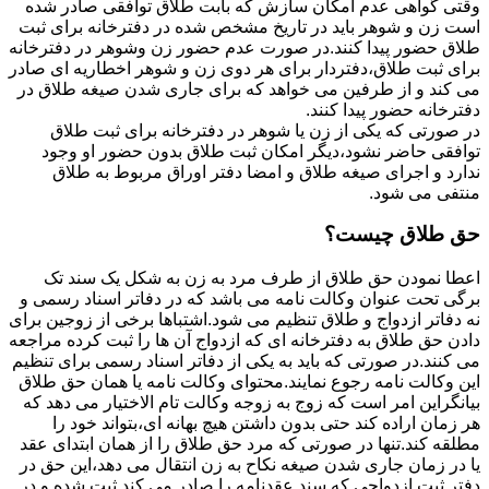
وقتی گواهی عدم امکان سازش که بابت طلاق توافقی صادر شده
است زن و شوهر باید در تاریخ مشخص شده در دفترخانه برای ثبت
طلاق حضور پیدا کنند.در صورت عدم حضور زن وشوهر در دفترخانه
برای ثبت طلاق،دفتردار برای هر دوی زن و شوهر اخطاریه ای صادر
می کند و از طرفین می خواهد که برای جاری شدن صیغه طلاق در
دفترخانه حضور پیدا کنند.
در صورتی که یکی از زن یا شوهر در دفترخانه برای ثبت طلاق
توافقی حاضر نشود،دیگر امکان ثبت طلاق بدون حضور او وجود
ندارد و اجرای صیغه طلاق و امضا دفتر اوراق مربوط به طلاق
منتفی می شود.
حق طلاق چیست؟
اعطا نمودن حق طلاق از طرف مرد به زن به شکل یک سند تک
برگی تحت عنوان وکالت نامه می باشد که در دفاتر اسناد رسمی و
نه دفاتر ازدواج و طلاق تنظیم می شود.اشتباها برخی از زوجین برای
دادن حق طلاق به دفترخانه ای که ازدواج آن ها را ثبت کرده مراجعه
می کنند.در صورتی که باید به یکی از دفاتر اسناد رسمی برای تنظیم
این وکالت نامه رجوع نمایند.محتوای وکالت نامه یا همان حق طلاق
بیانگراین امر است که زوج به زوجه وکالت تام الاختیار می دهد که
هر زمان اراده کند حتی بدون داشتن هیچ بهانه ای،بتواند خود را
مطلقه کند.تنها در صورتی که مرد حق طلاق را از همان ابتدای عقد
یا در زمان جاری شدن صیغه نکاح به زن انتقال می دهد،این حق در
دفتر ثبت ازدواجی که سند عقدنامه را صادر می کند ثبت شده و در