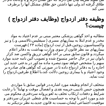
طلاق گرفته اند.ولی تنها داشتن حق طلاق مشکل آنها را برطرف
نمی کند
وظیفه دفتر ازدواج (وظایف دفتر ازدواج )
چیست؟
مطالبه و اخذ گواهی پزشکی معتبر مبنی بر عدم اعتیاد به مواد
مخدر و عدم ابتلا به بیماریهای مسری ( سیفلیس،تالاسمی و..) و نیز
واکسیناسیون زوجین،قبل از ثبت ازدواج (ماده ۲۳ ).فهرست
بیماریهای مد نظر قانون از سوی وزارت بهداشت به دفاتر اعلام
میگردد.و قانون سابق مبنی بر اخذ گواهی تزریق واکسن ضد کزاز
بانوان نیز در حال حاضر منسوخ شده و تصویب آئین نامه جدید موارد
مبهم را مشخص خواهد نمود.تبصره ماده مذکور در بدعتی جدید این
اجازه را به دفاتر ازدواج داده تا در صورتی که گواهی های صادره بر
وجود اعتیاد و یا بیماری زوجین دلالت کند،با اطلاع طرفین،ازدواج را
ثبت نماید.
متخلف از انجام وظیفه مورد اشاره،در قوانین سابق با مواردی
همچون حبس تادیبی،جریمه نقدی و انفصال موقت و نهایتا” با رعایت
شرایط و دفعات ارتکاب تخلف به لغو پروانه سردفتری محکوم می
شد.و مورد اخیر با توجه به حساسیت های شغلی عزیزان سردفتر و
موقعیت اجتماعی ایشان،نسبت به قانون جدید،به نظر نزدیکتر به