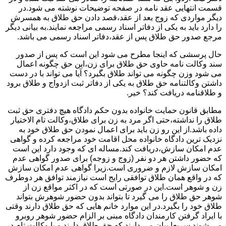
قسمت انتهایی عقد نامه در صفحه توضیحات نوشته می شود.در
دیگر مواردی که زوج بعد از عقد،قصد دادن حق طلاق به همسرش
را دارد باید به یکی از دفاتر اسناد رسمی مراجعه نمایند.به بیانی دیگر
مرجع صدور حق طلاق پس از عقد،دفاتر اسناد رسمی می باشد.
حال پرسشی که اینجا مطرح می شود این است که پس از صدور
سند وکالت نامه حاوی حق طلاق برای زن،این حق چگونه اعمال
می شود وزن چگونه می تواند طلاق بگیرد؟ آیا می تواند با در دست
داشتن وکالتنامه حق طلاق به یکی از دفاتر ثبت ازدواج و طلاق برود
و طلاقنامه دریافت کند؟ خیر.
مطابق قانون حمایت خانواده بدون حکم دادگاه هیچ دفتری حق ثبت
طلاق را نداشته،حتی اگر مرد به زن برای طلاق،وکالت تام الاختیار
داده باشد.از این رو زن باید برای اعمال نمودن حق طلاق خود به
نزدیک ترین دادگاه خانواده محل اقامت خود مراجعه کرده و گواهی
عدم امکان سازش،دریافت کند.مساله ای که وجود دارد این است
که حضور داشتن هر دو نفر (زوج و زوجه) برای صدور گواهی عدم
امکان سازش لازم و ضروری است.زیرا گواهی عدم امکان سازش
که در واقع همان طلاق توافقی رایج است نیازمند توافق هر دوطرف
زن و شوهر است.این در صورتی است که در اکثر مواقع زن از
شوهر حق طلاق را می گیرد تا بتواند بدون حضور شوهرش بتواند
طلاق خود را بگیرد.در این موارد خانم هایی که حق طلاق دارند وقتی
با ایراد گرفتن کارمندان دادگاه مبنی بر الزام حضور شوهر روبرو
می شوند سریعا بیان می دارند که حق طلاق دارند و یا وکالت تام در