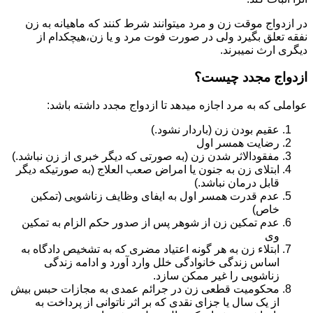
در ازدواج موقت زن و مرد میتوانند شرط کنند که ماهیانه به زن
نفقه تعلق بگیرد ولی در صورت فوت مرد و یا زن،هیچکدام از
دیگری ارث نمیبرند.
ازدواج مجدد چیست؟
عواملی که به مرد اجازه میدهد تا ازدواج مجدد داشته باشد:
عقیم بودن زن (باردار نشود.)
رضایت همسر اول
مفقودالاثر شدن زن (به صورتی که دیگر خبری از زن نباشد.)
ابتلای زن به جنون یا امراض صعب العلاج (به صورتیکه دیگر
قابل درمان نباشد.)
عدم قدرت همسر اول به ایفای وظایف زناشویی (تمکین
خاص)
عدم تمکین زن از شوهر پس از صدور حکم الزام به تمکین
وی
ابتلاء زن به هر گونه اعتیاد مضری که به تشخیص دادگاه به
اساس زندگی خانوادگی خلل وارد آورد و ادامه زندگی
زناشویی را غیر ممکن سازد.
محکومیت قطعی زن در جرائم عمدی به مجازات حبس بیش
از یک سال یا جزای نقدی که بر اثر ناتوانی از پرداخت به