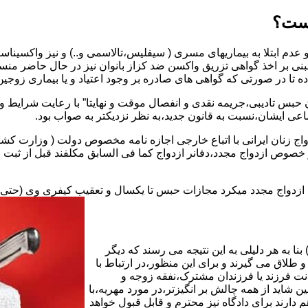
یست؟
بنی بر اخذ گواهی تزریق واکسن ضد کزاز بانوان نیز در حال حاضر من
اده تا در صورتی که گواهی های صادره بر وجود اعتیاد و یا بیماری زوجین 
 حبس تادیبی،جریمه نقدی و انفصال موقت و نهایتا” با رعایت شرایط 
ی ایشان،نسبت به قانون جدید،به نظر نزدیکتر به صواب بود.
وجه به عدم نسخ ماده ۱۶ قانون حمایت از خانواده مصوب ۱۳۵۳در خصوص ازدواج مجدد،دفانر ازدواج کما ف
بت ازدواج مجدد میکرد مجازات حبس تا یکسال و تعقیب کیفری وی (حت
ا به هر دلیلی به این نتیجه می رسند که دیگر
طلاق می گیرند و برای این منظور،در ارتباط با
نت فرزند یا فرزندان مشترک،نفقه زوجه و
شاید از همه چالش بر انگیزتر،در مورد مهریه،با
 دارند برای دادگاه نیز محترم و قابل قبول خواهد