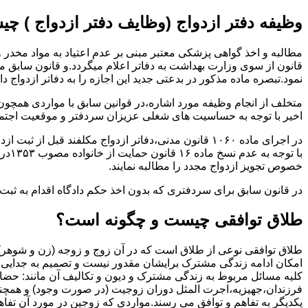
وظیفه دفتر ازدواج (وظایف دفتر ازدواج ) چ
قانون از سوی وزارت بهداشت به دفاتر اعلام میگردد.و قانون سابق م
نمود.تبصره ماده مذکور در بدعتی جدید این اجازه را به دفاتر ازدواج د
متخلف از انجام وظیفه مورد اشاره،در قوانین سابق با مواردی همچون
اخیر با توجه به حساسیت های شغلی عزیزان سردفتر و موقعیت اجتماع
در اجرای ماده ۱۰۶۰ قانون مدنی،دفاتر ازدواج مکلفند قبل از ثبت ازدواج زنان ایرانی با اتباع خارجی اجازه نامه مخصوص دولت ( وزارت کشور ) را اخذ نمایند.
با ت
خصوص تجویز ازدواج مجدد را مطالبه نمایند.
در قانون سابق برای سردفتری که بدون اخذ حکم دادگاه اقدام به ث
طلاق توافقی چیست و چگونه است؟
طلاق توافقی نوعی از طلاق است که در آن زوج و زوجه (زن و شوهر) بن
امکان ادامه زندگی مشترک برایشان مقدور نیست و تصمیم به جدایی و 
کلیه مسائل مربوط به زندگی مشترک و دیون و تکالیف آن مانند: حضا
فرزندان،جهیزیه،اجرت المثل دوران زوجیت (در صورت وجود) و همچنین 
یکدیگر به تفاهم و توافق می رسند.مواردی که زوجین در مورد آن تفاهم