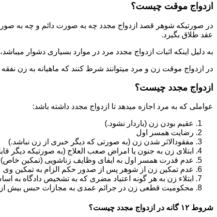
ازدواج موقت چیست؟
در صورتیکه شوهر قصد ازدواج مجدد چه به صورت دائم و چه به صورت م
عقد طلاق بگیرد.
به دلیل اینکه اثبات ازدواج مجدد مرد در موارد بسیاری دشوار میباشد،م
در ازدواج موقت زن و مرد میتوانند شرط کنند که ماهیانه به زن نفقه
ازدواج مجدد چیست؟
عواملی که به مرد اجازه میدهد تا ازدواج مجدد داشته باشد:
عقیم بودن زن (باردار نشود.)
رضایت همسر اول
مفقودالاثر شدن زن (به صورتی که دیگر خبری از زن نباشد.)
ابتلای زن به جنون یا امراض صعب العلاج (به صورتیکه دیگر قابل
عدم قدرت همسر اول به ایفای وظایف زناشویی (تمکین خاص)
عدم تمکین زن از شوهر پس از صدور حکم الزام به تمکین وی
ابتلاء زن به هر گونه اعتیاد مضری که به تشخیص دادگاه به اسا
محکومیت قطعی زن در جرائم عمدی به مجازات حبس بیش از یک سال ی
شروط ۱۲ گانه در ازدواج مجدد چیست؟