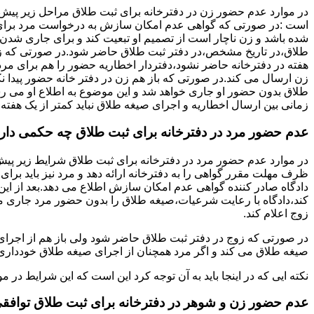
در موارد عدم حضور زن در دفترخانه برای ثبت طلاق مراحل زیر پیش
است :در صورتی که گواهی عدم امکان سازش به درخواست مرد برای
شده باشد و زن ناچار است از تصمیم او تبعیت کند و برای جاری شدن
طلاق،در تاریخ مشخص،در دفتر ثبت طلاق حاضر شود.در صورتی که
هفته در دفترخانه حاضر نشود،دفتردار اخطاریه حضور را هم برای مرد
زن ارسال می کند.در صورتی که باز هم زن در دفتر خانه حضور پیدا ن
طلاق بدون حضور او جاری خواهد شد و این موضوع به اطلاع او می ر
زمانی بین ارسال اخطاریه و اجرای صیغه طلاق نباید کمتر از یک هفته 
عدم حضور مرد در دفترخانه برای ثبت طلاق چه حکمی دار
در موارد عدم حضور مرد در دفترخانه برای ثبت طلاق شرایط زیر پیش
ظرف مهلت مقرر گواهی را به دفترخانه ارائه دهد و مرد نیز باید برا
دادگاه صادر کننده گواهی عدم امکان سازش اطلاع می دهد.بعد از این 
کند،دادگاه با رعایت شرعیات،صیغه طلاق را بدون حضور مرد جاری می 
زوج اعلام کند.
در صورتی که زوج در دفتر ثبت طلاق حاضر شود ولی باز هم از اجرای
صیغه طلاق می کند و اگر مرد همچنان از اجرای صیغه طلاق خودداری ک
نکته ایی که در اینجا باید به آن توجه کرد این است که این شرایط د
عدم حضور زن و شوهر در دفترخانه برای ثبت طلاق توافق