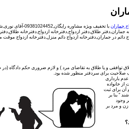
اران
اج جماران
با تخفیف ویژه مشاوره رایگان,09381024452-آقای نوری,شبانه روزی کارشناسان مجرب,دفتر طلاق محدوده جماران,
ه جماران,دفتر طلاق,دفتر ازدواج,دفترخانه ازدواج,دفترخانه طلاق,دفتر
اج دائم در جماران,دفترخانه ازدواج دائم منزل,دفترخانه ازدواج موقت
صلاحیت برای سردفتر منظور شده بود.
عدم بارداری
ه ۳۱ قانون جدید حمایت از خانواده
 آن برای ثبت
د ” بنا بر
ر وجود
زن و مرد بر
؟