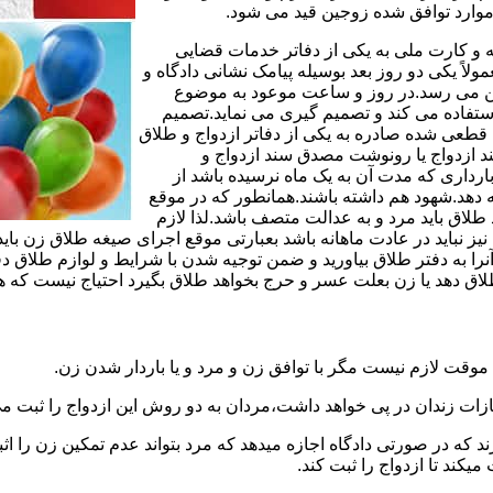
وارد توافق شده زوجین قید می شود.
مه و کارت ملی به یکی از دفاتر خدمات قضایی
لاً یکی دو روز بعد بوسیله پیامک نشانی دادگاه و
وجین می رسد.در روز و ساعت موعود به موضوع
ستفاده می کند و تصمیم گیری می نماید.تصمیم
ه قطعی شده صادره به یکی از دفاتر ازدواج و طلاق
سند ازدواج یا رونوشت مصدق سند ازدواج و
رداری که مدت آن به یک ماه نرسیده باشد از
ه دهد.شهود هم داشته باشند.همانطور که در موقع
لاق باید مرد و به عدالت متصف باشد.لذا لازم
باید در عادت ماهانه باشد بعبارتی موقع اجرای صیغه طلاق زن باید 
نرا به دفتر طلاق بیاورید و ضمن توجیه شدن با شرایط و لوازم طلاق دف
اق دهد یا زن بعلت عسر و حرج بخواهد طلاق بگیرد احتیاج نیست که هم
موقت لازم نیست مگر با توافق زن و مرد و یا باردار شدن زن.
ازات زندان در پی خواهد داشت،مردان به دو روش این ازدواج را ثبت می
رند که در صورتی دادگاه اجازه میدهد که مرد بتواند عدم تمکین زن را اثب
کند تا ازدواج را ثبت کند.