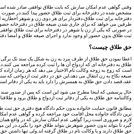
وقتی گواهی عدم امکان سازش که بابت طلاق توافقی صادر شده است ز
مشخص شده در دفترخانه برای ثبت طلاق حضور پیدا کنند.در صورت
دفترخانه برای ثبت طلاق،دفتردار برای هر دوی زن و شوهر اخطاریه ا
طرفین می خواهد که برای جاری شدن صیغه طلاق در دفترخانه حضور پ
در صورتی که یکی از زن یا شوهر در دفترخانه برای ثبت طلاق توافق
ثبت طلاق بدون حضور او وجود ندارد و اجرای صیغه طلاق و امضا دفت
حق طلاق چیست؟
اعطا نمودن حق طلاق از طرف مرد به زن به شکل یک سند تک برگی تحت
طلاق به دفترخانه ای که ازدواج آن ها را ثبت کرده مراجعه می کنند.در
است که زوج به زوجه وکالت تام الاختیار می دهد که هر زمان اراده کن
صیغه نکاح به زن انتقال می دهد،این حق در دفتر ثبت ازدواجی که سن
عقد،قصد دادن حق طلاق به همسرش را دارد باید به یکی از دفاتر اسن
حال پرسشی که اینجا مطرح می شود این است که پس از صدور سند وکا
وکالتنامه حق طلاق به یکی از دفاتر ثبت ازدواج و طلاق برود و طلاقنا
مطابق قانون حمایت خانواده بدون حکم دادگاه هیچ دفتری حق ثبت طلاق 
ترین دادگاه خانواده محل اقامت خود مراجعه کرده و گواهی عدم ام
لازم و ضروری است.زیرا گواهی عدم امکان سازش که در واقع همان 
گیرد تا بتواند بدون حضور شوهرش بتواند طلاق خود را بگیرد.در این م
حق طلاق دارند و یا وکالت تام در طلاق گرفته اند.ولی تنها داشتن ح