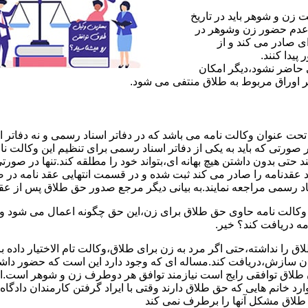
ن و شوهر باید در تاریخ
 عدم حضور زن وشوهر در
ی صادر می کند و از
یدا کنند.
ی حاضر نشود،دیگر امکان
ر اوراق مربوط به طلاق منتفی می شود.
 عنوان وکالت نامه می باشد که در دفاتر اسناد رسمی و نه دفاتر از
 صورتی که باید به یکی از دفاتر اسناد رسمی برای تنظیم این وکالت نا
د حتی بدون داشتن هیچ بهانه ای،بتواند خود را مطلقه کند.تنها در صور
د عقدنامه را صادر می کند ثبت شده و در قسمت انتهایی عقد نامه در
اد رسمی مراجعه نمایند.به بیانی دیگر مرجع صدور حق طلاق پس از عق
لت نامه حاوی حق طلاق برای زن،این حق چگونه اعمال می شود وزن چ
مه دریافت کند؟ خیر.
را نداشته،حتی اگر مرد به زن برای طلاق،وکالت تام الاختیار داده با
کان سازش،دریافت کند.مساله ای که وجود دارد این است که حضور داش
طلاق توافقی رایج است نیازمند توافق هر دوطرف زن و شوهر است.ای
وارد خانم هایی که حق طلاق دارند وقتی با ایراد گرفتن کارمندان دادگ
ق طلاق مشکل آنها را برطرف نمی کند