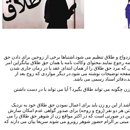
دواج و طلاق تنظیم می شود.اشتباها برخی از زوجین برای دادن حق
مه رجوع نمایند.محتوای وکالت نامه یا همان حق طلاق بیانگراین امر
تی که مرد حق طلاق را از همان ابتدای عقد یا در زمان جاری شدن
 صفحه توضیحات نوشته می شود.در دیگر مواردی که زوج بعد از
د،دفاتر اسناد رسمی می باشد.
گونه می تواند طلاق بگیرد؟ آیا می تواند با در دست داشتن
شد.از این رو زن باید برای اعمال نمودن حق طلاق خود به نزدیک
تن هر دو نفر (زوج و زوجه) برای صدور گواهی عدم امکان سازش
ن در صورتی است که در اکثر مواقع زن از شوهر حق طلاق را می
اه مبنی بر الزام حضور شوهر روبرو می شوند سریعا بیان می دارند که