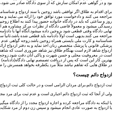
بود و در گواهی عدم امکان سازش که از سوی دادگاه صادر می شود،م
برای اقدام به طلاق اگر توافقی باشد زوجین با سند ازدواج و شناسنا
مراجعه می کنند و دادخواست مورد توافق خود را ارائه می نمایند و معمو
روز و ساعتی که باید در دادگاه خانواده حضور پیدا کنند به اطلاع ز
رسیدگی میشود و معمولاً قاضی دادگاه از نظرات مرکز مشاوره هم ا
نهایی دادگاه وقتی قطعی شود بزوجین داده میشود.آنگاه آنها با دادنام
مراجعه می کنند.بدیهی است اولاً دادنامه باید قطعی شده باشد،ثانیاً 
شناسنامه و کارت ملی بایستی همراه زوجین باشد.زوجه گواهی عدم با
پزشکی قانونی یا پزشک متخصص زنان اخذ نماید و به دفتر ازدواج ارائ
ازدواج شاهد لازم است بهنگام طلاق نیز شاهد ضروری است که شاهد ط
است در معروفیت محلی و حسن شهرت و پاکی آنان دقت شود.زوجه نیز ن
بهترین کار این است که پس از دریافت تصمصم نهایی دادگاه(دادنامه) آ
در طلاق هایی که تفاهم نباشد مثلاً مرد یکطرفه بخواهد همسرش را طل
ازدواج دائم چیست؟
ثبت ازدواج دائم،برای مردان الزامی است و در حالت کلی ثبت ازدواج 
ولی از آنجا که ثبت ازدواج دائم اجباری است و عدم ثبت برای مرد مج
یا اینکه به دادگاه مراجعه کرده و اجازه ازدواج مجدد را از دادگاه میگی
یا ازدواج به صورت عادی انجام میشود و سپس زن دوم از مرد شکایت می