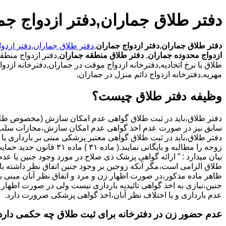
دفتر طلاق جماران,دفتر ازدواج جم
دفتر طلاق جماران
,
دفتر ازدواج جماران
,
دفتر طلاق جماران
,
دفتر ازدو
ازدواج محدوده جماران
,
دفتر طلاق منطقه جماران
,دفتر ازدواج منطق
طلاق با نرخ اتحادیه,دفترخانه ازدواج موقت در جماران,دفترخانه ازدو
مهریه,دفترخانه ازدواج دائم منزل در جماران,
وظیفه دفتر طلاق چیست؟
سابق نیز در صورت عدم اخذ گواهی عدم امکان سازش،مجازات سلب 
دفتر طلاق،باید در ثبت طلاق گواهی معتبر پزشکی مبنی بر بارداری یا 
زوجه را مطالبه و بایگانی نمایند.( ماده ۳۱ ) ماد
بیان میدارد : ” ارائه گواهی پزشک ذی صلاح در مورد وجود جنین یا عدم
طلاق الزامی است،مگر آنکه زوجین بر وجود جنین اتفاق نظر داشته باشن
ظاهر ماده مذکور،در صورت اظهار زن و مرد و اتفاق نظر آنان مبنی ب
جنین،نیازی به اخذ گواهی تائیدیه بارداری نیست ولی در صورت اظهار 
عدم بارداری و یا اختلاف نظر آنان،اخذ گواهی پزشکی ضرورت دارد.
عدم حضور زن در دفترخانه برای ثبت طلاق چه حکمی دارد