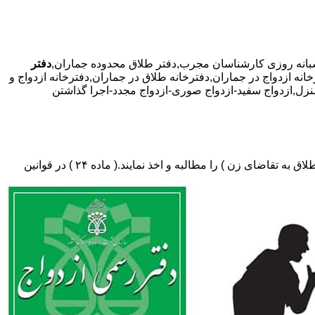
دفتر
خانه ازدواج در جماران,دفترخانه طلاق در جماران,دفترخانه ازدواج و
 منزل,ازدواج سفید-ازدواج صوری-ازدواج مجدد-اجرا گذاشتن
دفتر طلاق،باید در ثبت طلاق گواهی عدم امکان سازش (مخصوص طلاق توافقی و یا طلاق به تقاضای مرد ) و لازم ضروری حکم دادگاه (در طلاق به تقاضای زن ) را مطالبه و اخذ نمایند.( ماده ۲۴ ) در قوانین