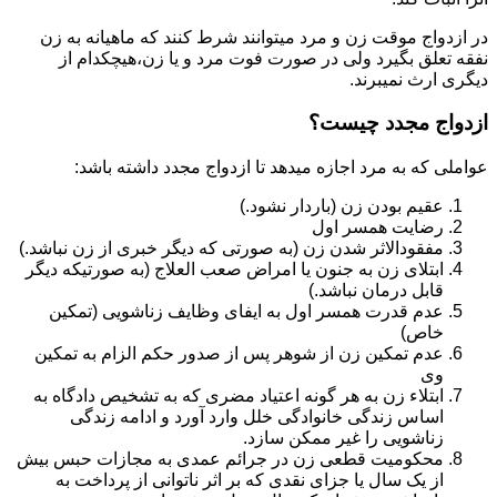
در ازدواج موقت زن و مرد میتوانند شرط کنند که ماهیانه به زن
نفقه تعلق بگیرد ولی در صورت فوت مرد و یا زن،هیچکدام از
دیگری ارث نمیبرند.
ازدواج مجدد چیست؟
عواملی که به مرد اجازه میدهد تا ازدواج مجدد داشته باشد:
عقیم بودن زن (باردار نشود.)
رضایت همسر اول
مفقودالاثر شدن زن (به صورتی که دیگر خبری از زن نباشد.)
ابتلای زن به جنون یا امراض صعب العلاج (به صورتیکه دیگر
قابل درمان نباشد.)
عدم قدرت همسر اول به ایفای وظایف زناشویی (تمکین
خاص)
عدم تمکین زن از شوهر پس از صدور حکم الزام به تمکین
وی
ابتلاء زن به هر گونه اعتیاد مضری که به تشخیص دادگاه به
اساس زندگی خانوادگی خلل وارد آورد و ادامه زندگی
زناشویی را غیر ممکن سازد.
محکومیت قطعی زن در جرائم عمدی به مجازات حبس بیش
از یک سال یا جزای نقدی که بر اثر ناتوانی از پرداخت به