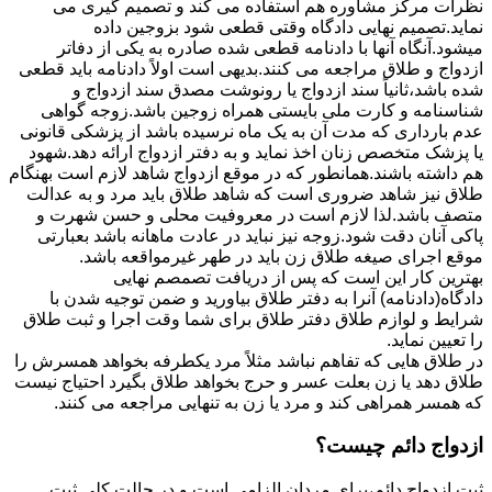
نظرات مرکز مشاوره هم استفاده می کند و تصمیم گیری می
نماید.تصمیم نهایی دادگاه وقتی قطعی شود بزوجین داده
میشود.آنگاه آنها با دادنامه قطعی شده صادره به یکی از دفاتر
ازدواج و طلاق مراجعه می کنند.بدیهی است اولاً دادنامه باید قطعی
شده باشد،ثانیاً سند ازدواج یا رونوشت مصدق سند ازدواج و
شناسنامه و کارت ملی بایستی همراه زوجین باشد.زوجه گواهی
عدم بارداری که مدت آن به یک ماه نرسیده باشد از پزشکی قانونی
یا پزشک متخصص زنان اخذ نماید و به دفتر ازدواج ارائه دهد.شهود
هم داشته باشند.همانطور که در موقع ازدواج شاهد لازم است بهنگام
طلاق نیز شاهد ضروری است که شاهد طلاق باید مرد و به عدالت
متصف باشد.لذا لازم است در معروفیت محلی و حسن شهرت و
پاکی آنان دقت شود.زوجه نیز نباید در عادت ماهانه باشد بعبارتی
موقع اجرای صیغه طلاق زن باید در طهر غیرمواقعه باشد.
بهترین کار این است که پس از دریافت تصمصم نهایی
دادگاه(دادنامه) آنرا به دفتر طلاق بیاورید و ضمن توجیه شدن با
شرایط و لوازم طلاق دفتر طلاق برای شما وقت اجرا و ثبت طلاق
را تعیین نماید.
در طلاق هایی که تفاهم نباشد مثلاً مرد یکطرفه بخواهد همسرش را
طلاق دهد یا زن بعلت عسر و حرج بخواهد طلاق بگیرد احتیاج نیست
که همسر همراهی کند و مرد یا زن به تنهایی مراجعه می کنند.
ازدواج دائم چیست؟
ثبت ازدواج دائم،برای مردان الزامی است و در حالت کلی ثبت