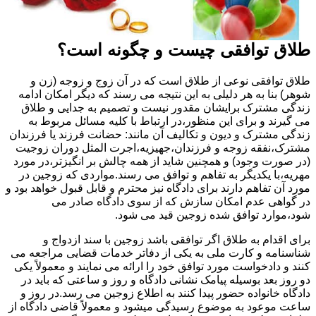
طلاق توافقی چیست و چگونه است؟
طلاق توافقی نوعی از طلاق است که در آن زوج و زوجه (زن و
شوهر) بنا به هر دلیلی به این نتیجه می رسند که دیگر امکان ادامه
زندگی مشترک برایشان مقدور نیست و تصمیم به جدایی و طلاق
می گیرند و برای این منظور،در ارتباط با کلیه مسائل مربوط به
زندگی مشترک و دیون و تکالیف آن مانند: حضانت فرزند یا فرزندان
مشترک،نفقه زوجه و فرزندان،جهیزیه،اجرت المثل دوران زوجیت
(در صورت وجود) و همچنین شاید از همه چالش بر انگیزتر،در مورد
مهریه،با یکدیگر به تفاهم و توافق می رسند.مواردی که زوجین در
مورد آن تفاهم دارند برای دادگاه نیز محترم و قابل قبول خواهد بود و
در گواهی عدم امکان سازش که از سوی دادگاه صادر می
شود،موارد توافق شده زوجین قید می شود.
برای اقدام به طلاق اگر توافقی باشد زوجین با سند ازدواج و
شناسنامه و کارت ملی به یکی از دفاتر خدمات قضایی مراجعه می
کنند و دادخواست مورد توافق خود را ارائه می نمایند و معمولاً یکی
دو روز بعد بوسیله پیامک نشانی دادگاه و روز و ساعتی که باید در
دادگاه خانواده حضور پیدا کنند به اطلاع زوجین می رسد.در روز و
ساعت موعود به موضوع رسیدگی میشود و معمولاً قاضی دادگاه از