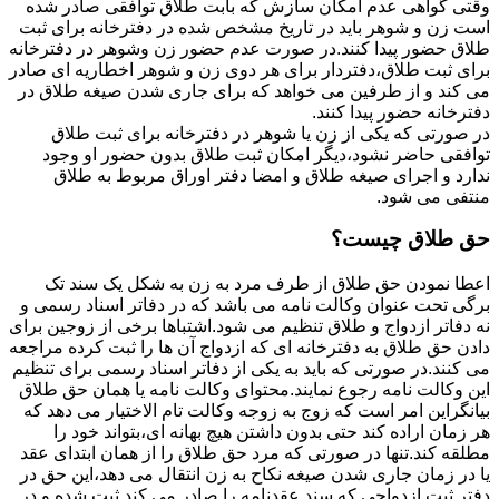
وقتی گواهی عدم امکان سازش که بابت طلاق توافقی صادر شده
است زن و شوهر باید در تاریخ مشخص شده در دفترخانه برای ثبت
طلاق حضور پیدا کنند.در صورت عدم حضور زن وشوهر در دفترخانه
برای ثبت طلاق،دفتردار برای هر دوی زن و شوهر اخطاریه ای صادر
می کند و از طرفین می خواهد که برای جاری شدن صیغه طلاق در
دفترخانه حضور پیدا کنند.
در صورتی که یکی از زن یا شوهر در دفترخانه برای ثبت طلاق
توافقی حاضر نشود،دیگر امکان ثبت طلاق بدون حضور او وجود
ندارد و اجرای صیغه طلاق و امضا دفتر اوراق مربوط به طلاق
منتفی می شود.
حق طلاق چیست؟
اعطا نمودن حق طلاق از طرف مرد به زن به شکل یک سند تک
برگی تحت عنوان وکالت نامه می باشد که در دفاتر اسناد رسمی و
نه دفاتر ازدواج و طلاق تنظیم می شود.اشتباها برخی از زوجین برای
دادن حق طلاق به دفترخانه ای که ازدواج آن ها را ثبت کرده مراجعه
می کنند.در صورتی که باید به یکی از دفاتر اسناد رسمی برای تنظیم
این وکالت نامه رجوع نمایند.محتوای وکالت نامه یا همان حق طلاق
بیانگراین امر است که زوج به زوجه وکالت تام الاختیار می دهد که
هر زمان اراده کند حتی بدون داشتن هیچ بهانه ای،بتواند خود را
مطلقه کند.تنها در صورتی که مرد حق طلاق را از همان ابتدای عقد
یا در زمان جاری شدن صیغه نکاح به زن انتقال می دهد،این حق در
دفتر ثبت ازدواجی که سند عقدنامه را صادر می کند ثبت شده و در