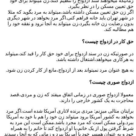
زمانیکه میخواهند سند ازدواج را تنظیم کنند،زن میتواند برای خود
حق تعیین مسکن را در نظر بگیرد.
اگر زن حق تعیین مسکن داشته باشد،میتواند به مرد بگوید که مثلا
در شهر تهران باید خانه فراهم کنی.اگر مرد بخواهد در شهر دیگری
بدون رضایت زن خانه بگیرد،زن میتواند به آنجا نرود و نفقه خود را
هم مطالبه کند.
حق کار در ازدواج چیست؟
در صورتیکه زن در سند ازدواج برای خود حق کار را قید کند،میتواند
به هرکاری میخواهد،اشتغال داشته باشد.
به هیچ عنوان مرد نمیتواند بعد از ازدواج،مانع از کار کردن زن شود.
ازدواج صوری چیست؟
معمولا ازدواج صوری در زمانی اتفاق میفتد که زن و مردی،قصد
محاجرت به یک کشور خارجی را دارند.
برایتان مثالی میزنم: مردی برنده لاتاری آمریکا شده است.اگر مرد
بخواهد به کشور آمریکا برود میتواند زن خود را هم با خود به آمریکا
ببرد.ولی ممکن است که مرد مجرد باشد.ممکن است این مرد به
شرط گرفتن پول از یک خانم،با او ازدواج کند تا خانم را به همراه
خود و به عنوان همسر خود با آمریکا ببرد و زمانی که به آنجا رسیدند