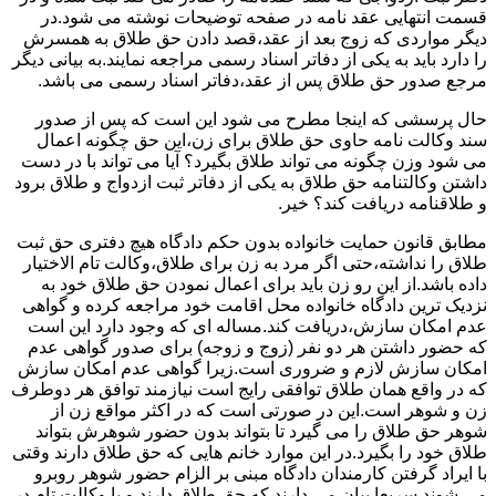
قسمت انتهایی عقد نامه در صفحه توضیحات نوشته می شود.در
دیگر مواردی که زوج بعد از عقد،قصد دادن حق طلاق به همسرش
را دارد باید به یکی از دفاتر اسناد رسمی مراجعه نمایند.به بیانی دیگر
مرجع صدور حق طلاق پس از عقد،دفاتر اسناد رسمی می باشد.
حال پرسشی که اینجا مطرح می شود این است که پس از صدور
سند وکالت نامه حاوی حق طلاق برای زن،این حق چگونه اعمال
می شود وزن چگونه می تواند طلاق بگیرد؟ آیا می تواند با در دست
داشتن وکالتنامه حق طلاق به یکی از دفاتر ثبت ازدواج و طلاق برود
و طلاقنامه دریافت کند؟ خیر.
مطابق قانون حمایت خانواده بدون حکم دادگاه هیچ دفتری حق ثبت
طلاق را نداشته،حتی اگر مرد به زن برای طلاق،وکالت تام الاختیار
داده باشد.از این رو زن باید برای اعمال نمودن حق طلاق خود به
نزدیک ترین دادگاه خانواده محل اقامت خود مراجعه کرده و گواهی
عدم امکان سازش،دریافت کند.مساله ای که وجود دارد این است
که حضور داشتن هر دو نفر (زوج و زوجه) برای صدور گواهی عدم
امکان سازش لازم و ضروری است.زیرا گواهی عدم امکان سازش
که در واقع همان طلاق توافقی رایج است نیازمند توافق هر دوطرف
زن و شوهر است.این در صورتی است که در اکثر مواقع زن از
شوهر حق طلاق را می گیرد تا بتواند بدون حضور شوهرش بتواند
طلاق خود را بگیرد.در این موارد خانم هایی که حق طلاق دارند وقتی
با ایراد گرفتن کارمندان دادگاه مبنی بر الزام حضور شوهر روبرو
می شوند سریعا بیان می دارند که حق طلاق دارند و یا وکالت تام در