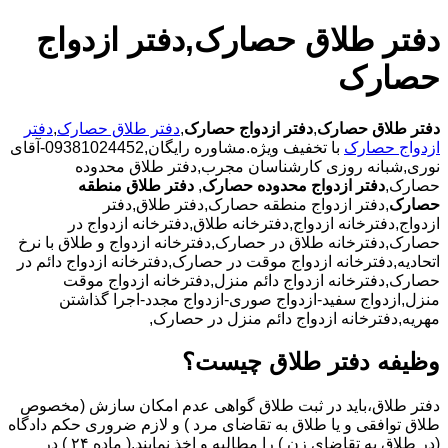
دفتر طلاق حصارک,دفتر ازدواج
حصارک
دفتر طلاق حصارک
,
دفتر ازدواج حصارک
,
دفتر طلاق حصارک
,
دفتر
ازدواج حصارک
با تخفیف ویژه.مشاوره رایگان,09381024452-آقای
نوری,شبانه روزی کارشناسان مجرب,دفتر طلاق محدوده
حصارک,
دفتر ازدواج محدوده حصارک
,
دفتر طلاق منطقه
حصارک
,دفتر ازدواج منطقه حصارک,دفتر طلاق,دفتر
ازدواج,دفترخانه ازدواج,دفترخانه طلاق,دفترخانه ازدواج در
حصارک,دفترخانه طلاق در حصارک,دفترخانه ازدواج و طلاق با نرخ
اتحادیه,دفترخانه ازدواج موقت در حصارک,دفترخانه ازدواج دائم در
حصارک,دفترخانه ازدواج دائم منزل,دفترخانه ازدواج موقت
منزل,ازدواج سفید-ازدواج صوری-ازدواج مجدد-اجرا گذاشتن
مهریه,دفترخانه ازدواج دائم منزل در حصارک,
وظیفه دفتر طلاق چیست؟
دفتر طلاق،باید در ثبت طلاق گواهی عدم امکان سازش (مخصوص
طلاق توافقی و یا طلاق به تقاضای مرد ) و لازم ضروری حکم دادگاه
(در طلاق به تقاضای زن ) را مطالبه و اخذ نمایند.( ماده ۲۴ ) در