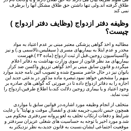
طلاق گرفته اند.ولی تنها داشتن حق طلاق مشکل آنها را برطرف
نمی کند
وظیفه دفتر ازدواج (وظایف دفتر ازدواج )
چیست؟
مطالبه و اخذ گواهی پزشکی معتبر مبنی بر عدم اعتیاد به مواد
مخدر و عدم ابتلا به بیماریهای مسری ( سیفلیس،تالاسمی و..) و نیز
واکسیناسیون زوجین،قبل از ثبت ازدواج (ماده ۲۳ ).فهرست
بیماریهای مد نظر قانون از سوی وزارت بهداشت به دفاتر اعلام
میگردد.و قانون سابق مبنی بر اخذ گواهی تزریق واکسن ضد کزاز
بانوان نیز در حال حاضر منسوخ شده و تصویب آئین نامه جدید موارد
مبهم را مشخص خواهد نمود.تبصره ماده مذکور در بدعتی جدید این
اجازه را به دفاتر ازدواج داده تا در صورتی که گواهی های صادره بر
وجود اعتیاد و یا بیماری زوجین دلالت کند،با اطلاع طرفین،ازدواج را
ثبت نماید.
متخلف از انجام وظیفه مورد اشاره،در قوانین سابق با مواردی
همچون حبس تادیبی،جریمه نقدی و انفصال موقت و نهایتا” با رعایت
شرایط و دفعات ارتکاب تخلف به لغو پروانه سردفتری محکوم می
شد.و مورد اخیر با توجه به حساسیت های شغلی عزیزان سردفتر و
موقعیت اجتماعی ایشان،نسبت به قانون جدید،به نظر نزدیکتر به