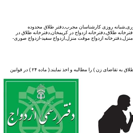
ه مشاوره رایگان,09381024452-آقای نوری,شبانه روزی کارشناسان مجرب,دفتر طلاق محدوده
فترخانه طلاق,دفترخانه ازدواج در کریمخان,دفترخانه طلاق در
ئم منزل,دفترخانه ازدواج موقت منزل,ازدواج سفید-ازدواج صوری-
دفتر طلاق،باید در ثبت طلاق گواهی عدم امکان سازش (مخصوص طلاق توافقی و یا طلاق به تقاضای مرد ) و لازم ضروری حکم دادگاه (در طلاق به تقاضای زن ) را مطالبه و اخذ نمایند.( ماده ۲۴ ) در قوانین