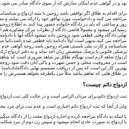
بود و در گواهی عدم امکان سازش که از سوی دادگاه صادر می شود،م
برای اقدام به طلاق اگر توافقی باشد زوجین با سند ازدواج و شناسنا
مراجعه می کنند و دادخواست مورد توافق خود را ارائه می نمایند و معمو
روز و ساعتی که باید در دادگاه خانواده حضور پیدا کنند به اطلاع ز
رسیدگی میشود و معمولاً قاضی دادگاه از نظرات مرکز مشاوره هم ا
نهایی دادگاه وقتی قطعی شود بزوجین داده میشود.آنگاه آنها با دادنام
مراجعه می کنند.بدیهی است اولاً دادنامه باید قطعی شده باشد،ثانیاً 
شناسنامه و کارت ملی بایستی همراه زوجین باشد.زوجه گواهی عدم با
پزشکی قانونی یا پزشک متخصص زنان اخذ نماید و به دفتر ازدواج ارائ
ازدواج شاهد لازم است بهنگام طلاق نیز شاهد ضروری است که شاهد ط
است در معروفیت محلی و حسن شهرت و پاکی آنان دقت شود.زوجه نیز ن
بهترین کار این است که پس از دریافت تصمصم نهایی دادگاه(دادنامه) آ
در طلاق هایی که تفاهم نباشد مثلاً مرد یکطرفه بخواهد همسرش را طل
ازدواج دائم چیست؟
ثبت ازدواج دائم،برای مردان الزامی است و در حالت کلی ثبت ازدواج 
ولی از آنجا که ثبت ازدواج دائم اجباری است و عدم ثبت برای مرد مج
یا اینکه به دادگاه مراجعه کرده و اجازه ازدواج مجدد را از دادگاه میگی
یا ازدواج به صورت عادی انجام میشود و سپس زن دوم از مرد شکایت می