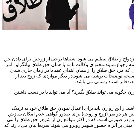
دواج و طلاق تنظیم می شود.اشتباها برخی از زوجین برای دادن حق
مه رجوع نمایند.محتوای وکالت نامه یا همان حق طلاق بیانگراین امر
تی که مرد حق طلاق را از همان ابتدای عقد یا در زمان جاری شدن
 صفحه توضیحات نوشته می شود.در دیگر مواردی که زوج بعد از
د،دفاتر اسناد رسمی می باشد.
گونه می تواند طلاق بگیرد؟ آیا می تواند با در دست داشتن
شد.از این رو زن باید برای اعمال نمودن حق طلاق خود به نزدیک
تن هر دو نفر (زوج و زوجه) برای صدور گواهی عدم امکان سازش
ن در صورتی است که در اکثر مواقع زن از شوهر حق طلاق را می
اه مبنی بر الزام حضور شوهر روبرو می شوند سریعا بیان می دارند که