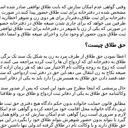
وقتی گواهی عدم امکان سازش که بابت طلاق توافقی صادر شده است ز
مشخص شده در دفترخانه برای ثبت طلاق حضور پیدا کنند.در صورت
دفترخانه برای ثبت طلاق،دفتردار برای هر دوی زن و شوهر اخطاریه ا
طرفین می خواهد که برای جاری شدن صیغه طلاق در دفترخانه حضور پ
در صورتی که یکی از زن یا شوهر در دفترخانه برای ثبت طلاق توافق
ثبت طلاق بدون حضور او وجود ندارد و اجرای صیغه طلاق و امضا دفت
حق طلاق چیست؟
اعطا نمودن حق طلاق از طرف مرد به زن به شکل یک سند تک برگی تحت
طلاق به دفترخانه ای که ازدواج آن ها را ثبت کرده مراجعه می کنند.در
است که زوج به زوجه وکالت تام الاختیار می دهد که هر زمان اراده کن
صیغه نکاح به زن انتقال می دهد،این حق در دفتر ثبت ازدواجی که سن
عقد،قصد دادن حق طلاق به همسرش را دارد باید به یکی از دفاتر اسن
حال پرسشی که اینجا مطرح می شود این است که پس از صدور سند وکا
وکالتنامه حق طلاق به یکی از دفاتر ثبت ازدواج و طلاق برود و طلاقنا
مطابق قانون حمایت خانواده بدون حکم دادگاه هیچ دفتری حق ثبت طلاق 
ترین دادگاه خانواده محل اقامت خود مراجعه کرده و گواهی عدم ام
لازم و ضروری است.زیرا گواهی عدم امکان سازش که در واقع همان 
گیرد تا بتواند بدون حضور شوهرش بتواند طلاق خود را بگیرد.در این م
حق طلاق دارند و یا وکالت تام در طلاق گرفته اند.ولی تنها داشتن ح