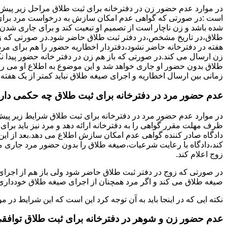
در موارد عدم حضور زن در دفترخانه برای ثبت طلاق مراحل زیر پیش
است :در صورتی که گواهی عدم امکان سازش به درخواست مرد برای
شده باشد و زن ناچار است از تصمیم او تبعیت کند و برای جاری شدن
طلاق،در تاریخ مشخص،در دفتر ثبت طلاق حاضر شود.در صورتی که
هفته در دفترخانه حاضر نشود،دفتردار اخطاریه حضور را هم برای مرد
زن ارسال می کند.در صورتی که باز هم زن در دفتر خانه حضور پیدا ن
طلاق بدون حضور او جاری خواهد شد و این موضوع به اطلاع او می ر
زمانی بین ارسال اخطاریه و اجرای صیغه طلاق نباید کمتر از یک هفته 
عدم حضور مرد در دفترخانه برای ثبت طلاق چه حکمی دار
در موارد عدم حضور مرد در دفترخانه برای ثبت طلاق شرایط زیر پیش
ظرف مهلت مقرر گواهی را به دفترخانه ارائه دهد و مرد نیز باید برا
دادگاه صادر کننده گواهی عدم امکان سازش اطلاع می دهد.بعد از این 
کند،دادگاه با رعایت شرعیات،صیغه طلاق را بدون حضور مرد جاری می 
زوج اعلام کند.
در صورتی که زوج در دفتر ثبت طلاق حاضر شود ولی باز هم از اجرای
صیغه طلاق می کند و اگر مرد همچنان از اجرای صیغه طلاق خودداری ک
نکته ایی که در اینجا باید به آن توجه کرد این است که این شرایط د
عدم حضور زن و شوهر در دفترخانه برای ثبت طلاق توافق