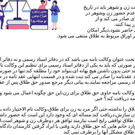
ن و شوهر باید در تاریخ
 عدم حضور زن وشوهر در
ی صادر می کند و از
یدا کنند.
ی حاضر نشود،دیگر امکان
ر اوراق مربوط به طلاق منتفی می شود.
 عنوان وکالت نامه می باشد که در دفاتر اسناد رسمی و نه دفاتر از
 صورتی که باید به یکی از دفاتر اسناد رسمی برای تنظیم این وکالت نا
د حتی بدون داشتن هیچ بهانه ای،بتواند خود را مطلقه کند.تنها در صور
د عقدنامه را صادر می کند ثبت شده و در قسمت انتهایی عقد نامه در
اد رسمی مراجعه نمایند.به بیانی دیگر مرجع صدور حق طلاق پس از عق
لت نامه حاوی حق طلاق برای زن،این حق چگونه اعمال می شود وزن چ
مه دریافت کند؟ خیر.
را نداشته،حتی اگر مرد به زن برای طلاق،وکالت تام الاختیار داده با
کان سازش،دریافت کند.مساله ای که وجود دارد این است که حضور داش
طلاق توافقی رایج است نیازمند توافق هر دوطرف زن و شوهر است.ای
وارد خانم هایی که حق طلاق دارند وقتی با ایراد گرفتن کارمندان دادگ
ق طلاق مشکل آنها را برطرف نمی کند