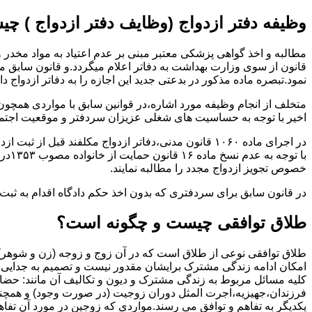
وظیفه دفتر ازدواج (وظایف دفتر ازدواج ) چ
قانون از سوی وزارت بهداشت به دفاتر اعلام میگردد.و قانون سابق م
نمود.تبصره ماده مذکور در بدعتی جدید این اجازه را به دفاتر ازدواج د
متخلف از انجام وظیفه مورد اشاره،در قوانین سابق با مواردی همچون
اخیر با توجه به حساسیت های شغلی عزیزان سردفتر و موقعیت اجتماع
در اجرای ماده ۱۰۶۰ قانون مدنی،دفاتر ازدواج مکلفند قبل از ثبت ازدواج زنان ایرانی با اتباع خارجی اجازه نامه مخصوص دولت ( وزارت کشور ) را اخذ نمایند.
با ت
خصوص تجویز ازدواج مجدد را مطالبه نمایند.
در قانون سابق برای سردفتری که بدون اخذ حکم دادگاه اقدام به ث
طلاق توافقی چیست و چگونه است؟
طلاق توافقی نوعی از طلاق است که در آن زوج و زوجه (زن و شوهر) بن
امکان ادامه زندگی مشترک برایشان مقدور نیست و تصمیم به جدایی و 
کلیه مسائل مربوط به زندگی مشترک و دیون و تکالیف آن مانند: حضا
فرزندان،جهیزیه،اجرت المثل دوران زوجیت (در صورت وجود) و همچنین 
یکدیگر به تفاهم و توافق می رسند.مواردی که زوجین در مورد آن تفاهم