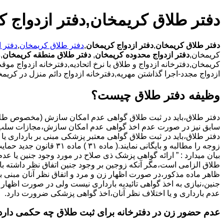
دفتر طلاق کریمخان,دفتر ازدواج 
دفتر طلاق کریمخان
,
دفتر ازدواج کریمخان
,
دفتر طلاق کریمخان
,
دفتر 
کریمخان,
دفتر ازدواج محدوده کریمخان
,
دفتر طلاق منطقه کریمخان
,
کریمخان,دفترخانه ازدواج و طلاق با نرخ اتحادیه,دفترخانه ازدواج مو
ازدواج مجدد-اجرا گذاشتن مهریه,دفترخانه ازدواج دائم منزل در کریمخ
وظیفه دفتر طلاق چیست؟
سابق نیز در صورت عدم اخذ گواهی عدم امکان سازش،مجازات سلب 
دفتر طلاق،باید در ثبت طلاق گواهی معتبر پزشکی مبنی بر بارداری یا 
زوجه را مطالبه و بایگانی نمایند.( ماده ۳۱ ) ماد
بیان میدارد : ” ارائه گواهی پزشک ذی صلاح در مورد وجود جنین یا عدم
طلاق الزامی است،مگر آنکه زوجین بر وجود جنین اتفاق نظر داشته باشن
ظاهر ماده مذکور،در صورت اظهار زن و مرد و اتفاق نظر آنان مبنی ب
جنین،نیازی به اخذ گواهی تائیدیه بارداری نیست ولی در صورت اظهار 
عدم بارداری و یا اختلاف نظر آنان،اخذ گواهی پزشکی ضرورت دارد.
عدم حضور زن در دفترخانه برای ثبت طلاق چه حکمی دارد