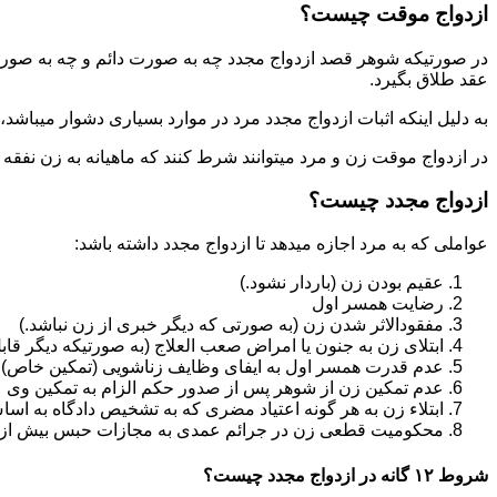
ازدواج موقت چیست؟
در صورتیکه شوهر قصد ازدواج مجدد چه به صورت دائم و چه به صورت م
عقد طلاق بگیرد.
به دلیل اینکه اثبات ازدواج مجدد مرد در موارد بسیاری دشوار میباشد،م
در ازدواج موقت زن و مرد میتوانند شرط کنند که ماهیانه به زن نفقه
ازدواج مجدد چیست؟
عواملی که به مرد اجازه میدهد تا ازدواج مجدد داشته باشد:
عقیم بودن زن (باردار نشود.)
رضایت همسر اول
مفقودالاثر شدن زن (به صورتی که دیگر خبری از زن نباشد.)
ابتلای زن به جنون یا امراض صعب العلاج (به صورتیکه دیگر قابل
عدم قدرت همسر اول به ایفای وظایف زناشویی (تمکین خاص)
عدم تمکین زن از شوهر پس از صدور حکم الزام به تمکین وی
ابتلاء زن به هر گونه اعتیاد مضری که به تشخیص دادگاه به اسا
محکومیت قطعی زن در جرائم عمدی به مجازات حبس بیش از یک سال ی
شروط ۱۲ گانه در ازدواج مجدد چیست؟