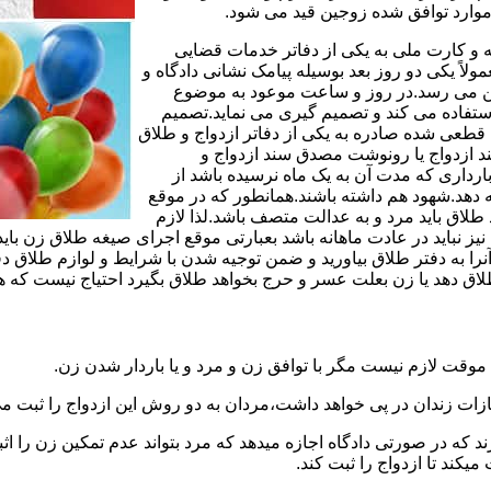
وارد توافق شده زوجین قید می شود.
مه و کارت ملی به یکی از دفاتر خدمات قضایی
لاً یکی دو روز بعد بوسیله پیامک نشانی دادگاه و
وجین می رسد.در روز و ساعت موعود به موضوع
ستفاده می کند و تصمیم گیری می نماید.تصمیم
ه قطعی شده صادره به یکی از دفاتر ازدواج و طلاق
سند ازدواج یا رونوشت مصدق سند ازدواج و
رداری که مدت آن به یک ماه نرسیده باشد از
ه دهد.شهود هم داشته باشند.همانطور که در موقع
لاق باید مرد و به عدالت متصف باشد.لذا لازم
باید در عادت ماهانه باشد بعبارتی موقع اجرای صیغه طلاق زن باید 
نرا به دفتر طلاق بیاورید و ضمن توجیه شدن با شرایط و لوازم طلاق دف
اق دهد یا زن بعلت عسر و حرج بخواهد طلاق بگیرد احتیاج نیست که هم
موقت لازم نیست مگر با توافق زن و مرد و یا باردار شدن زن.
ازات زندان در پی خواهد داشت،مردان به دو روش این ازدواج را ثبت می
رند که در صورتی دادگاه اجازه میدهد که مرد بتواند عدم تمکین زن را اثب
کند تا ازدواج را ثبت کند.