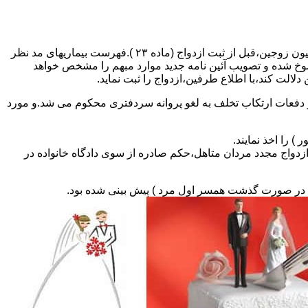
مطالبه و اخذ گواهی پزشکی معتبر مبنی بر عدم اعتیاد به مواد مخدر و عدم ابتلا به بیماریهای مسری ( سیفلیس،تالاسمی و..) و نیز واکسیناسیون زوجین،قبل از ثبت ازدواج (ماده ۲۳ ).فهرست بیماریهای مد نظر
سوخ شده و تصویب آئین نامه جدید موارد مبهم را مشخص خواهد
دلالت کند،با اطلاع طرفین،ازدواج را ثبت نماید.
و دفعات ارتکاب تخلف به لغو پروانه سردفتری محکوم می شد.و مورد
ی السابق مکلفند قبل از ثبت ازدواج مجدد مردان متاهل،حکم صادره از سوی دادگاه خانواده در
ی در صورت گذشت همسر اول مرد ) پیش بینی شده بود.