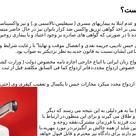
یست؟
بنی بر اخذ گواهی تزریق واکسن ضد کزاز بانوان نیز در حال حاضر من
اده تا در صورتی که گواهی های صادره بر وجود اعتیاد و یا بیماری زوجین 
 حبس تادیبی،جریمه نقدی و انفصال موقت و نهایتا” با رعایت شرایط 
ی ایشان،نسبت به قانون جدید،به نظر نزدیکتر به صواب بود.
وجه به عدم نسخ ماده ۱۶ قانون حمایت از خانواده مصوب ۱۳۵۳در خصوص ازدواج مجدد،دفانر ازدواج کما ف
بت ازدواج مجدد میکرد مجازات حبس تا یکسال و تعقیب کیفری وی (حت
ا به هر دلیلی به این نتیجه می رسند که دیگر
طلاق می گیرند و برای این منظور،در ارتباط با
نت فرزند یا فرزندان مشترک،نفقه زوجه و
شاید از همه چالش بر انگیزتر،در مورد مهریه،با
 دارند برای دادگاه نیز محترم و قابل قبول خواهد