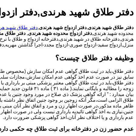
دفتر طلاق شهید هرندی,دفتر ازدو
دفتر طلاق شهید هرندی
,
دفتر ازدواج شهید هرندی
,
دفتر طلاق شهید هر
محدوده شهید هرندی,
دفتر ازدواج محدوده شهید هرندی
,
دفتر طلاق من
هرندی,دفترخانه طلاق در شهید هرندی,دفترخانه ازدواج و طلاق با نرخ 
منزل,ازدواج سفید-ازدواج صوری-ازدواج مجدد-اجرا گذاشتن مهریه,دفت
وظیفه دفتر طلاق چیست؟
سابق نیز در صورت عدم اخذ گواهی عدم امکان سازش،مجازات سلب 
دفتر طلاق،باید در ثبت طلاق گواهی معتبر پزشکی مبنی بر بارداری یا 
زوجه را مطالبه و بایگانی نمایند.( ماده ۳۱ ) ماد
بیان میدارد : ” ارائه گواهی پزشک ذی صلاح در مورد وجود جنین یا عدم
طلاق الزامی است،مگر آنکه زوجین بر وجود جنین اتفاق نظر داشته باشن
ظاهر ماده مذکور،در صورت اظهار زن و مرد و اتفاق نظر آنان مبنی ب
جنین،نیازی به اخذ گواهی تائیدیه بارداری نیست ولی در صورت اظهار 
عدم بارداری و یا اختلاف نظر آنان،اخذ گواهی پزشکی ضرورت دارد.
عدم حضور زن در دفترخانه برای ثبت طلاق چه حکمی دارد