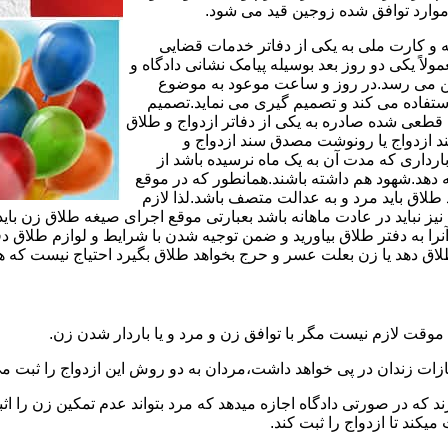
وارد توافق شده زوجین قید می شود.
مه و کارت ملی به یکی از دفاتر خدمات قضایی
لاً یکی دو روز بعد بوسیله پیامک نشانی دادگاه و
وجین می رسد.در روز و ساعت موعود به موضوع
ستفاده می کند و تصمیم گیری می نماید.تصمیم
ه قطعی شده صادره به یکی از دفاتر ازدواج و طلاق
سند ازدواج یا رونوشت مصدق سند ازدواج و
رداری که مدت آن به یک ماه نرسیده باشد از
ه دهد.شهود هم داشته باشند.همانطور که در موقع
لاق باید مرد و به عدالت متصف باشد.لذا لازم
باید در عادت ماهانه باشد بعبارتی موقع اجرای صیغه طلاق زن باید 
نرا به دفتر طلاق بیاورید و ضمن توجیه شدن با شرایط و لوازم طلاق دف
اق دهد یا زن بعلت عسر و حرج بخواهد طلاق بگیرد احتیاج نیست که هم
موقت لازم نیست مگر با توافق زن و مرد و یا باردار شدن زن.
ازات زندان در پی خواهد داشت،مردان به دو روش این ازدواج را ثبت می
رند که در صورتی دادگاه اجازه میدهد که مرد بتواند عدم تمکین زن را اثب
کند تا ازدواج را ثبت کند.