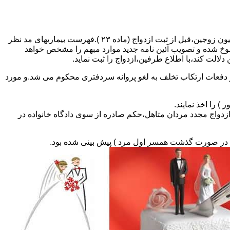
مطالبه و اخذ گواهی پزشکی معتبر مبنی بر عدم اعتیاد به مواد مخدر و عدم ابتلا به بیماریهای مسری ( سیفلیس،تالاسمی و..) و نیز واکسیناسیون زوجین،قبل از ثبت ازدواج (ماده ۲۳ ).فهرست بیماریهای مد نظر
سوخ شده و تصویب آئین نامه جدید موارد مبهم را مشخص خواهد
دلالت کند،با اطلاع طرفین،ازدواج را ثبت نماید.
و دفعات ارتکاب تخلف به لغو پروانه سردفتری محکوم می شد.و مورد
ی السابق مکلفند قبل از ثبت ازدواج مجدد مردان متاهل،حکم صادره از سوی دادگاه خانواده در
ی در صورت گذشت همسر اول مرد ) پیش بینی شده بود.