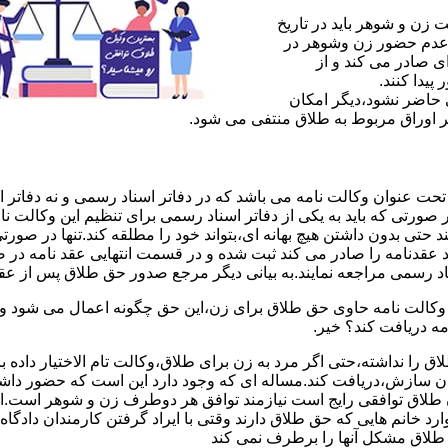
ن و شوهر باید در تاریخ
 عدم حضور زن وشوهر در
ی صادر می کند و از
یدا کنند.
ی حاضر نشود،دیگر امکان
ر اوراق مربوط به طلاق منتفی می شود.
 عنوان وکالت نامه می باشد که در دفاتر اسناد رسمی و نه دفاتر از
 صورتی که باید به یکی از دفاتر اسناد رسمی برای تنظیم این وکالت نا
د حتی بدون داشتن هیچ بهانه ای،بتواند خود را مطلقه کند.تنها در صور
د عقدنامه را صادر می کند ثبت شده و در قسمت انتهایی عقد نامه در
اد رسمی مراجعه نمایند.به بیانی دیگر مرجع صدور حق طلاق پس از عق
لت نامه حاوی حق طلاق برای زن،این حق چگونه اعمال می شود وزن چ
مه دریافت کند؟ خیر.
را نداشته،حتی اگر مرد به زن برای طلاق،وکالت تام الاختیار داده با
کان سازش،دریافت کند.مساله ای که وجود دارد این است که حضور داش
طلاق توافقی رایج است نیازمند توافق هر دوطرف زن و شوهر است.ای
وارد خانم هایی که حق طلاق دارند وقتی با ایراد گرفتن کارمندان دادگ
ق طلاق مشکل آنها را برطرف نمی کند