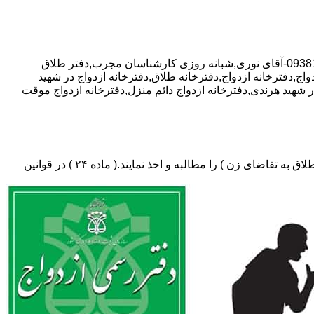
با تخفیف ویژه مشاوره رایگان,09381024452-آقای نوری,شبانه روزی کارشناسان مجرب,دفتر طلاق
اج,دفترخانه ازدواج,دفترخانه طلاق,دفترخانه ازدواج در شهید
در شهید هرندی,دفترخانه ازدواج دائم منزل,دفترخانه ازدواج موقت
دفتر طلاق،باید در ثبت طلاق گواهی عدم امکان سازش (مخصوص طلاق توافقی و یا طلاق به تقاضای مرد ) و لازم ضروری حکم دادگاه (در طلاق به تقاضای زن ) را مطالبه و اخذ نمایند.( ماده ۲۴ ) در قوانین