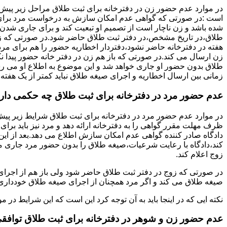
در موارد عدم حضور زن در دفترخانه برای ثبت طلاق مراحل زیر پیش
است :در صورتی که گواهی عدم امکان سازش به درخواست مرد برای
شده باشد و زن ناچار است از تصمیم او تبعیت کند و برای جاری شدن
طلاق،در تاریخ مشخص،در دفتر ثبت طلاق حاضر شود.در صورتی که
هفته در دفترخانه حاضر نشود،دفتردار اخطاریه حضور را هم برای مرد
زن ارسال می کند.در صورتی که باز هم زن در دفتر خانه حضور پیدا ن
طلاق بدون حضور او جاری خواهد شد و این موضوع به اطلاع او می ر
زمانی بین ارسال اخطاریه و اجرای صیغه طلاق نباید کمتر از یک هفته 
عدم حضور مرد در دفترخانه برای ثبت طلاق چه حکمی دار
در موارد عدم حضور مرد در دفترخانه برای ثبت طلاق شرایط زیر پیش
ظرف مهلت مقرر گواهی را به دفترخانه ارائه دهد و مرد نیز باید برا
دادگاه صادر کننده گواهی عدم امکان سازش اطلاع می دهد.بعد از این 
کند،دادگاه با رعایت شرعیات،صیغه طلاق را بدون حضور مرد جاری می 
زوج اعلام کند.
در صورتی که زوج در دفتر ثبت طلاق حاضر شود ولی باز هم از اجرای
صیغه طلاق می کند و اگر مرد همچنان از اجرای صیغه طلاق خودداری ک
نکته ایی که در اینجا باید به آن توجه کرد این است که این شرایط د
عدم حضور زن و شوهر در دفترخانه برای ثبت طلاق توافق