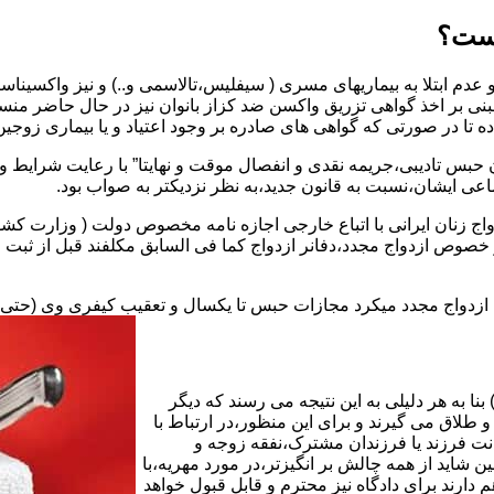
یست؟
بنی بر اخذ گواهی تزریق واکسن ضد کزاز بانوان نیز در حال حاضر من
اده تا در صورتی که گواهی های صادره بر وجود اعتیاد و یا بیماری زوجین 
 حبس تادیبی،جریمه نقدی و انفصال موقت و نهایتا” با رعایت شرایط 
ی ایشان،نسبت به قانون جدید،به نظر نزدیکتر به صواب بود.
وجه به عدم نسخ ماده ۱۶ قانون حمایت از خانواده مصوب ۱۳۵۳در خصوص ازدواج مجدد،دفانر ازدواج کما ف
بت ازدواج مجدد میکرد مجازات حبس تا یکسال و تعقیب کیفری وی (حت
ا به هر دلیلی به این نتیجه می رسند که دیگر
طلاق می گیرند و برای این منظور،در ارتباط با
نت فرزند یا فرزندان مشترک،نفقه زوجه و
شاید از همه چالش بر انگیزتر،در مورد مهریه،با
 دارند برای دادگاه نیز محترم و قابل قبول خواهد