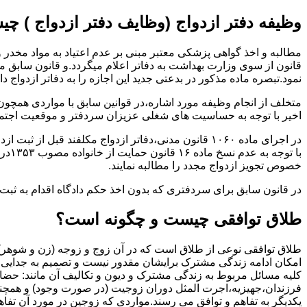
وظیفه دفتر ازدواج (وظایف دفتر ازدواج ) چ
قانون از سوی وزارت بهداشت به دفاتر اعلام میگردد.و قانون سابق م
نمود.تبصره ماده مذکور در بدعتی جدید این اجازه را به دفاتر ازدواج د
متخلف از انجام وظیفه مورد اشاره،در قوانین سابق با مواردی همچون
اخیر با توجه به حساسیت های شغلی عزیزان سردفتر و موقعیت اجتماع
در اجرای ماده ۱۰۶۰ قانون مدنی،دفاتر ازدواج مکلفند قبل از ثبت ازدواج زنان ایرانی با اتباع خارجی اجازه نامه مخصوص دولت ( وزارت کشور ) را اخذ نمایند.
با ت
خصوص تجویز ازدواج مجدد را مطالبه نمایند.
در قانون سابق برای سردفتری که بدون اخذ حکم دادگاه اقدام به ث
طلاق توافقی چیست و چگونه است؟
طلاق توافقی نوعی از طلاق است که در آن زوج و زوجه (زن و شوهر) بن
امکان ادامه زندگی مشترک برایشان مقدور نیست و تصمیم به جدایی و 
کلیه مسائل مربوط به زندگی مشترک و دیون و تکالیف آن مانند: حضا
فرزندان،جهیزیه،اجرت المثل دوران زوجیت (در صورت وجود) و همچنین 
یکدیگر به تفاهم و توافق می رسند.مواردی که زوجین در مورد آن تفاهم