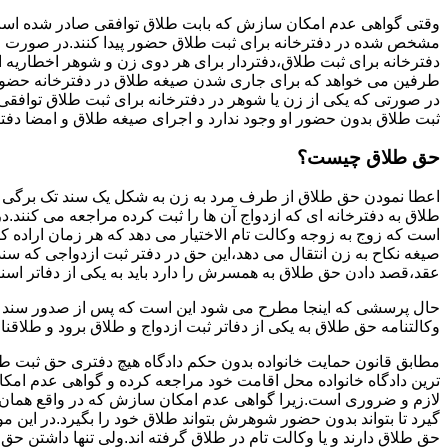
وقتی گواهی عدم امکان سازش که بابت طلاق توافقی صادر شده است ز
مشخص شده در دفترخانه برای ثبت طلاق حضور پیدا کنند.در صورت
دفترخانه برای ثبت طلاق،دفتردار برای هر دوی زن و شوهر اخطاریه ا
طرفین می خواهد که برای جاری شدن صیغه طلاق در دفترخانه حضور پ
در صورتی که یکی از زن یا شوهر در دفترخانه برای ثبت طلاق توافق
ثبت طلاق بدون حضور او وجود ندارد و اجرای صیغه طلاق و امضا دفت
حق طلاق چیست؟
اعطا نمودن حق طلاق از طرف مرد به زن به شکل یک سند تک برگی تحت
طلاق به دفترخانه ای که ازدواج آن ها را ثبت کرده مراجعه می کنند.در
است که زوج به زوجه وکالت تام الاختیار می دهد که هر زمان اراده کن
صیغه نکاح به زن انتقال می دهد،این حق در دفتر ثبت ازدواجی که سن
عقد،قصد دادن حق طلاق به همسرش را دارد باید به یکی از دفاتر اسن
حال پرسشی که اینجا مطرح می شود این است که پس از صدور سند وکا
وکالتنامه حق طلاق به یکی از دفاتر ثبت ازدواج و طلاق برود و طلاقنا
مطابق قانون حمایت خانواده بدون حکم دادگاه هیچ دفتری حق ثبت طلاق 
ترین دادگاه خانواده محل اقامت خود مراجعه کرده و گواهی عدم ام
لازم و ضروری است.زیرا گواهی عدم امکان سازش که در واقع همان 
گیرد تا بتواند بدون حضور شوهرش بتواند طلاق خود را بگیرد.در این م
حق طلاق دارند و یا وکالت تام در طلاق گرفته اند.ولی تنها داشتن ح