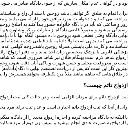
بود و در گواهی عدم امکان سازش که از سوی دادگاه صادر می شود،م
برای اقدام به طلاق اگر توافقی باشد زوجین با سند ازدواج و شناسنا
مراجعه می کنند و دادخواست مورد توافق خود را ارائه می نمایند و معمو
روز و ساعتی که باید در دادگاه خانواده حضور پیدا کنند به اطلاع ز
رسیدگی میشود و معمولاً قاضی دادگاه از نظرات مرکز مشاوره هم ا
نهایی دادگاه وقتی قطعی شود بزوجین داده میشود.آنگاه آنها با دادنام
مراجعه می کنند.بدیهی است اولاً دادنامه باید قطعی شده باشد،ثانیاً 
شناسنامه و کارت ملی بایستی همراه زوجین باشد.زوجه گواهی عدم با
پزشکی قانونی یا پزشک متخصص زنان اخذ نماید و به دفتر ازدواج ارائ
ازدواج شاهد لازم است بهنگام طلاق نیز شاهد ضروری است که شاهد ط
است در معروفیت محلی و حسن شهرت و پاکی آنان دقت شود.زوجه نیز ن
بهترین کار این است که پس از دریافت تصمصم نهایی دادگاه(دادنامه) آ
در طلاق هایی که تفاهم نباشد مثلاً مرد یکطرفه بخواهد همسرش را طل
ازدواج دائم چیست؟
ثبت ازدواج دائم،برای مردان الزامی است و در حالت کلی ثبت ازدواج 
ولی از آنجا که ثبت ازدواج دائم اجباری است و عدم ثبت برای مرد مج
یا اینکه به دادگاه مراجعه کرده و اجازه ازدواج مجدد را از دادگاه میگی
یا ازدواج به صورت عادی انجام میشود و سپس زن دوم از مرد شکایت می