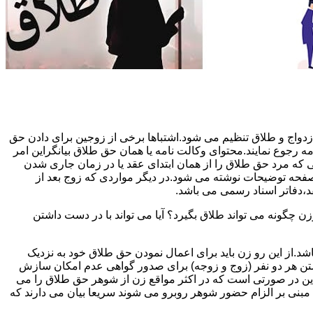
دواج و طلاق تنظیم می شود.اشتباها برخی از زوجین برای دادن حق
مه رجوع نمایند.محتوای وکالت نامه یا همان حق طلاق بیانگراین امر
تی که مرد حق طلاق را از همان ابتدای عقد یا در زمان جاری شدن
 صفحه توضیحات نوشته می شود.در دیگر مواردی که زوج بعد از
د،دفاتر اسناد رسمی می باشد.
گونه می تواند طلاق بگیرد؟ آیا می تواند با در دست داشتن
شد.از این رو زن باید برای اعمال نمودن حق طلاق خود به نزدیک
تن هر دو نفر (زوج و زوجه) برای صدور گواهی عدم امکان سازش
ن در صورتی است که در اکثر مواقع زن از شوهر حق طلاق را می
اه مبنی بر الزام حضور شوهر روبرو می شوند سریعا بیان می دارند که