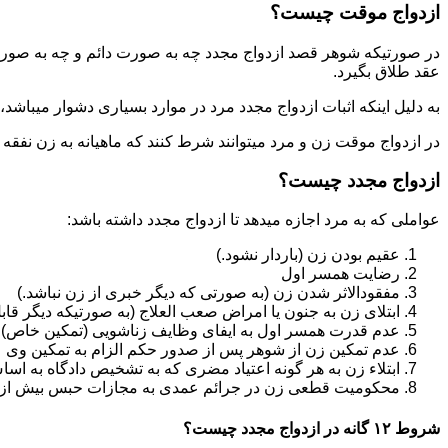
ازدواج موقت چیست؟
در صورتیکه شوهر قصد ازدواج مجدد چه به صورت دائم و چه به صورت م
عقد طلاق بگیرد.
به دلیل اینکه اثبات ازدواج مجدد مرد در موارد بسیاری دشوار میباشد،م
در ازدواج موقت زن و مرد میتوانند شرط کنند که ماهیانه به زن نفقه
ازدواج مجدد چیست؟
عواملی که به مرد اجازه میدهد تا ازدواج مجدد داشته باشد:
عقیم بودن زن (باردار نشود.)
رضایت همسر اول
مفقودالاثر شدن زن (به صورتی که دیگر خبری از زن نباشد.)
ابتلای زن به جنون یا امراض صعب العلاج (به صورتیکه دیگر قابل
عدم قدرت همسر اول به ایفای وظایف زناشویی (تمکین خاص)
عدم تمکین زن از شوهر پس از صدور حکم الزام به تمکین وی
ابتلاء زن به هر گونه اعتیاد مضری که به تشخیص دادگاه به اسا
محکومیت قطعی زن در جرائم عمدی به مجازات حبس بیش از یک سال ی
شروط ۱۲ گانه در ازدواج مجدد چیست؟