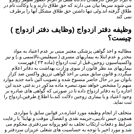
می شوند سریعا بیان می دارند که حق طلاق دارند و یا وکالت تام در
طلاق گرفته اند.ولی تنها داشتن حق طلاق مشکل آنها را برطرف
نمی کند
وظیفه دفتر ازدواج (وظایف دفتر ازدواج )
چیست؟
مطالبه و اخذ گواهی پزشکی معتبر مبنی بر عدم اعتیاد به مواد
مخدر و عدم ابتلا به بیماریهای مسری ( سیفلیس،تالاسمی و..) و نیز
واکسیناسیون زوجین،قبل از ثبت ازدواج (ماده ۲۳ ).فهرست
بیماریهای مد نظر قانون از سوی وزارت بهداشت به دفاتر اعلام
میگردد.و قانون سابق مبنی بر اخذ گواهی تزریق واکسن ضد کزاز
بانوان نیز در حال حاضر منسوخ شده و تصویب آئین نامه جدید موارد
مبهم را مشخص خواهد نمود.تبصره ماده مذکور در بدعتی جدید این
اجازه را به دفاتر ازدواج داده تا در صورتی که گواهی های صادره بر
وجود اعتیاد و یا بیماری زوجین دلالت کند،با اطلاع طرفین،ازدواج را
ثبت نماید.
متخلف از انجام وظیفه مورد اشاره،در قوانین سابق با مواردی
همچون حبس تادیبی،جریمه نقدی و انفصال موقت و نهایتا” با رعایت
شرایط و دفعات ارتکاب تخلف به لغو پروانه سردفتری محکوم می
شد.و مورد اخیر با توجه به حساسیت های شغلی عزیزان سردفتر و