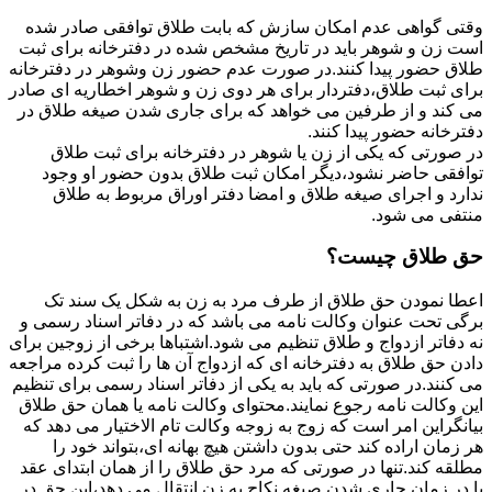
وقتی گواهی عدم امکان سازش که بابت طلاق توافقی صادر شده
است زن و شوهر باید در تاریخ مشخص شده در دفترخانه برای ثبت
طلاق حضور پیدا کنند.در صورت عدم حضور زن وشوهر در دفترخانه
برای ثبت طلاق،دفتردار برای هر دوی زن و شوهر اخطاریه ای صادر
می کند و از طرفین می خواهد که برای جاری شدن صیغه طلاق در
دفترخانه حضور پیدا کنند.
در صورتی که یکی از زن یا شوهر در دفترخانه برای ثبت طلاق
توافقی حاضر نشود،دیگر امکان ثبت طلاق بدون حضور او وجود
ندارد و اجرای صیغه طلاق و امضا دفتر اوراق مربوط به طلاق
منتفی می شود.
حق طلاق چیست؟
اعطا نمودن حق طلاق از طرف مرد به زن به شکل یک سند تک
برگی تحت عنوان وکالت نامه می باشد که در دفاتر اسناد رسمی و
نه دفاتر ازدواج و طلاق تنظیم می شود.اشتباها برخی از زوجین برای
دادن حق طلاق به دفترخانه ای که ازدواج آن ها را ثبت کرده مراجعه
می کنند.در صورتی که باید به یکی از دفاتر اسناد رسمی برای تنظیم
این وکالت نامه رجوع نمایند.محتوای وکالت نامه یا همان حق طلاق
بیانگراین امر است که زوج به زوجه وکالت تام الاختیار می دهد که
هر زمان اراده کند حتی بدون داشتن هیچ بهانه ای،بتواند خود را
مطلقه کند.تنها در صورتی که مرد حق طلاق را از همان ابتدای عقد
یا در زمان جاری شدن صیغه نکاح به زن انتقال می دهد،این حق در