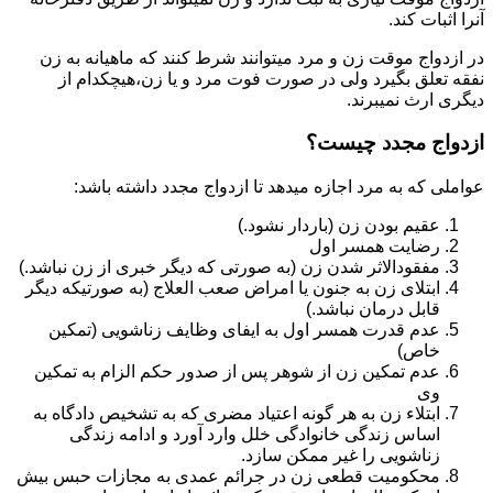
آنرا اثبات کند.
در ازدواج موقت زن و مرد میتوانند شرط کنند که ماهیانه به زن
نفقه تعلق بگیرد ولی در صورت فوت مرد و یا زن،هیچکدام از
دیگری ارث نمیبرند.
ازدواج مجدد چیست؟
عواملی که به مرد اجازه میدهد تا ازدواج مجدد داشته باشد:
عقیم بودن زن (باردار نشود.)
رضایت همسر اول
مفقودالاثر شدن زن (به صورتی که دیگر خبری از زن نباشد.)
ابتلای زن به جنون یا امراض صعب العلاج (به صورتیکه دیگر
قابل درمان نباشد.)
عدم قدرت همسر اول به ایفای وظایف زناشویی (تمکین
خاص)
عدم تمکین زن از شوهر پس از صدور حکم الزام به تمکین
وی
ابتلاء زن به هر گونه اعتیاد مضری که به تشخیص دادگاه به
اساس زندگی خانوادگی خلل وارد آورد و ادامه زندگی
زناشویی را غیر ممکن سازد.
محکومیت قطعی زن در جرائم عمدی به مجازات حبس بیش