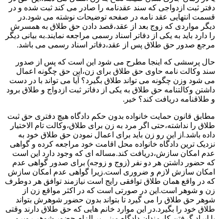
دفتر ثبت ازدواجی که سند عقدنامه را صادر می کند ثبت شده و در
قسمت انتهایی عقد نامه در صفحه توضیحات نوشته می شود.در
دیگر مواردی که زوج بعد از عقد،قصد دادن حق طلاق به همسرش
را دارد باید به یکی از دفاتر اسناد رسمی مراجعه نمایند.به بیانی دیگر
مرجع صدور حق طلاق پس از عقد،دفاتر اسناد رسمی می باشد.
حال پرسشی که اینجا مطرح می شود این است که پس از صدور
سند وکالت نامه حاوی حق طلاق برای زن،این حق چگونه اعمال
می شود وزن چگونه می تواند طلاق بگیرد؟ آیا می تواند با در دست
داشتن وکالتنامه حق طلاق به یکی از دفاتر ثبت ازدواج و طلاق برود
و طلاقنامه دریافت کند؟ خیر.
مطابق قانون حمایت خانواده بدون حکم دادگاه هیچ دفتری حق ثبت
طلاق را نداشته،حتی اگر مرد به زن برای طلاق،وکالت تام الاختیار
داده باشد.از این رو زن باید برای اعمال نمودن حق طلاق خود به
نزدیک ترین دادگاه خانواده محل اقامت خود مراجعه کرده و گواهی
عدم امکان سازش،دریافت کند.مساله ای که وجود دارد این است
که حضور داشتن هر دو نفر (زوج و زوجه) برای صدور گواهی عدم
امکان سازش لازم و ضروری است.زیرا گواهی عدم امکان سازش
که در واقع همان طلاق توافقی رایج است نیازمند توافق هر دوطرف
زن و شوهر است.این در صورتی است که در اکثر مواقع زن از
شوهر حق طلاق را می گیرد تا بتواند بدون حضور شوهرش بتواند
طلاق خود را بگیرد.در این موارد خانم هایی که حق طلاق دارند وقتی
با ایراد گرفتن کارمندان دادگاه مبنی بر الزام حضور شوهر روبرو