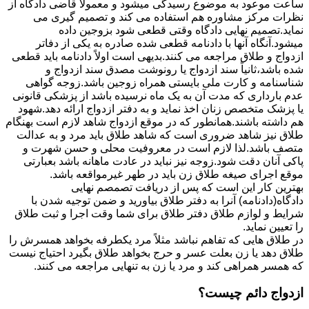
ساعت موعود به موضوع رسیدگی میشود و معمولاً قاضی دادگاه از
نظرات مرکز مشاوره هم استفاده می کند و تصمیم گیری می
نماید.تصمیم نهایی دادگاه وقتی قطعی شود بزوجین داده
میشود.آنگاه آنها با دادنامه قطعی شده صادره به یکی از دفاتر
ازدواج و طلاق مراجعه می کنند.بدیهی است اولاً دادنامه باید قطعی
شده باشد،ثانیاً سند ازدواج یا رونوشت مصدق سند ازدواج و
شناسنامه و کارت ملی بایستی همراه زوجین باشد.زوجه گواهی
عدم بارداری که مدت آن به یک ماه نرسیده باشد از پزشکی قانونی
یا پزشک متخصص زنان اخذ نماید و به دفتر ازدواج ارائه دهد.شهود
هم داشته باشند.همانطور که در موقع ازدواج شاهد لازم است بهنگام
طلاق نیز شاهد ضروری است که شاهد طلاق باید مرد و به عدالت
متصف باشد.لذا لازم است در معروفیت محلی و حسن شهرت و
پاکی آنان دقت شود.زوجه نیز نباید در عادت ماهانه باشد بعبارتی
موقع اجرای صیغه طلاق زن باید در طهر غیرمواقعه باشد.
بهترین کار این است که پس از دریافت تصمصم نهایی
دادگاه(دادنامه) آنرا به دفتر طلاق بیاورید و ضمن توجیه شدن با
شرایط و لوازم طلاق دفتر طلاق برای شما وقت اجرا و ثبت طلاق
را تعیین نماید.
در طلاق هایی که تفاهم نباشد مثلاً مرد یکطرفه بخواهد همسرش را
طلاق دهد یا زن بعلت عسر و حرج بخواهد طلاق بگیرد احتیاج نیست
که همسر همراهی کند و مرد یا زن به تنهایی مراجعه می کنند.
ازدواج دائم چیست؟