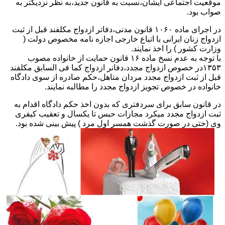
موقعیت اجتماعی ایشان،نسبت به قانون جدید،به نظر نزدیکتر به
صواب بود.
در اجرای ماده ۱۰۶۰ قانون مدنی،دفاتر ازدواج مکلفند قبل از ثبت
ازدواج زنان ایرانی با اتباع خارجی اجازه نامه مخصوص دولت (
وزارت کشور ) را اخذ نمایند.
با توجه به عدم نسخ ماده ۱۶ قانون حمایت از خانواده مصوب
۱۳۵۳در خصوص ازدواج مجدد،دفانر ازدواج کما فی السابق مکلفند
قبل از ثبت ازدواج مجدد مردان متاهل،حکم صادره از سوی دادگاه
خانواده در خصوص تجویز ازدواج مجدد را مطالبه نمایند.
در قانون سابق برای سردفتری که بدون اخذ حکم دادگاه اقدام به
ثبت ازدواج مجدد میکرد مجازات حبس تا یکسال و تعقیب کیفری
وی (حتی در صورت گذشت همسر اول مرد ) پیش بینی شده بود.