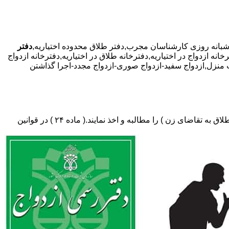
دفتر
انه ازدواج در اختیاریه,دفترخانه طلاق در اختیاریه,دفترخانه ازدواج
موقت منزل,ازدواج سفید-ازدواج صوری-ازدواج مجدد-اجرا گذاشتن
دفتر طلاق،باید در ثبت طلاق گواهی عدم امکان سازش (مخصوص طلاق توافقی و یا طلاق به تقاضای مرد ) و لازم ضروری حکم دادگاه (در طلاق به تقاضای زن ) را مطالبه و اخذ نمایند.( ماده ۲۴ ) در قوانین