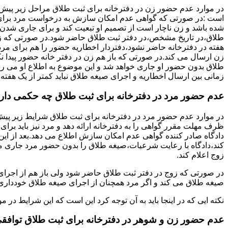
در موارد عدم حضور زن در دفترخانه برای ثبت طلاق مراحل زیر پیش
است :در صورتی که گواهی عدم امکان سازش به درخواست مرد برای
شده باشد و زن ناچار است از تصمیم او تبعیت کند و برای جاری شدن
طلاق،در تاریخ مشخص،در دفتر ثبت طلاق حاضر شود.در صورتی که
هفته در دفترخانه حاضر نشود،دفتردار اخطاریه حضور را هم برای مرد
زن ارسال می کند.در صورتی که باز هم زن در دفتر خانه حضور پیدا ن
طلاق بدون حضور او جاری خواهد شد و این موضوع به اطلاع او می ر
زمانی بین ارسال اخطاریه و اجرای صیغه طلاق نباید کمتر از یک هفته 
عدم حضور مرد در دفترخانه برای ثبت طلاق چه حکمی دار
در موارد عدم حضور مرد در دفترخانه برای ثبت طلاق شرایط زیر پیش
ظرف مهلت مقرر گواهی را به دفترخانه ارائه دهد و مرد نیز باید برا
دادگاه صادر کننده گواهی عدم امکان سازش اطلاع می دهد.بعد از این 
کند،دادگاه با رعایت شرعیات،صیغه طلاق را بدون حضور مرد جاری می 
زوج اعلام کند.
در صورتی که زوج در دفتر ثبت طلاق حاضر شود ولی باز هم از اجرای
صیغه طلاق می کند و اگر مرد همچنان از اجرای صیغه طلاق خودداری ک
نکته ایی که در اینجا باید به آن توجه کرد این است که این شرایط د
عدم حضور زن و شوهر در دفترخانه برای ثبت طلاق توافق