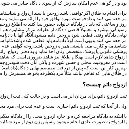
بود و در گواهی عدم امکان سازش که از سوی دادگاه صادر می شود،م
برای اقدام به طلاق اگر توافقی باشد زوجین با سند ازدواج و شناسنا
مراجعه می کنند و دادخواست مورد توافق خود را ارائه می نمایند و معمو
روز و ساعتی که باید در دادگاه خانواده حضور پیدا کنند به اطلاع ز
رسیدگی میشود و معمولاً قاضی دادگاه از نظرات مرکز مشاوره هم ا
نهایی دادگاه وقتی قطعی شود بزوجین داده میشود.آنگاه آنها با دادنام
مراجعه می کنند.بدیهی است اولاً دادنامه باید قطعی شده باشد،ثانیاً 
شناسنامه و کارت ملی بایستی همراه زوجین باشد.زوجه گواهی عدم با
پزشکی قانونی یا پزشک متخصص زنان اخذ نماید و به دفتر ازدواج ارائ
ازدواج شاهد لازم است بهنگام طلاق نیز شاهد ضروری است که شاهد ط
است در معروفیت محلی و حسن شهرت و پاکی آنان دقت شود.زوجه نیز ن
بهترین کار این است که پس از دریافت تصمصم نهایی دادگاه(دادنامه) آ
در طلاق هایی که تفاهم نباشد مثلاً مرد یکطرفه بخواهد همسرش را طل
ازدواج دائم چیست؟
ثبت ازدواج دائم،برای مردان الزامی است و در حالت کلی ثبت ازدواج 
ولی از آنجا که ثبت ازدواج دائم اجباری است و عدم ثبت برای مرد مج
یا اینکه به دادگاه مراجعه کرده و اجازه ازدواج مجدد را از دادگاه میگی
یا ازدواج به صورت عادی انجام میشود و سپس زن دوم از مرد شکایت می