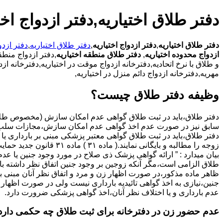
دفتر طلاق اختیاریه,دفتر ازدواج اخت
دفتر طلاق اختیاریه
,
دفتر ازدواج اختیاریه
,
دفتر طلاق اختیاریه
,
دفتر ازدو
ازدواج محدوده اختیاریه
,
دفتر طلاق منطقه اختیاریه
,دفتر ازدواج منطق
و طلاق با نرخ اتحادیه,دفترخانه ازدواج موقت در اختیاریه,دفترخانه ا
مهریه,دفترخانه ازدواج دائم منزل در اختیاریه,
وظیفه دفتر طلاق چیست؟
سابق نیز در صورت عدم اخذ گواهی عدم امکان سازش،مجازات سلب 
دفتر طلاق،باید در ثبت طلاق گواهی معتبر پزشکی مبنی بر بارداری یا 
زوجه را مطالبه و بایگانی نمایند.( ماده ۳۱ ) ماد
بیان میدارد : ” ارائه گواهی پزشک ذی صلاح در مورد وجود جنین یا عدم
طلاق الزامی است،مگر آنکه زوجین بر وجود جنین اتفاق نظر داشته باشن
ظاهر ماده مذکور،در صورت اظهار زن و مرد و اتفاق نظر آنان مبنی ب
جنین،نیازی به اخذ گواهی تائیدیه بارداری نیست ولی در صورت اظهار 
عدم بارداری و یا اختلاف نظر آنان،اخذ گواهی پزشکی ضرورت دارد.
عدم حضور زن در دفترخانه برای ثبت طلاق چه حکمی دارد