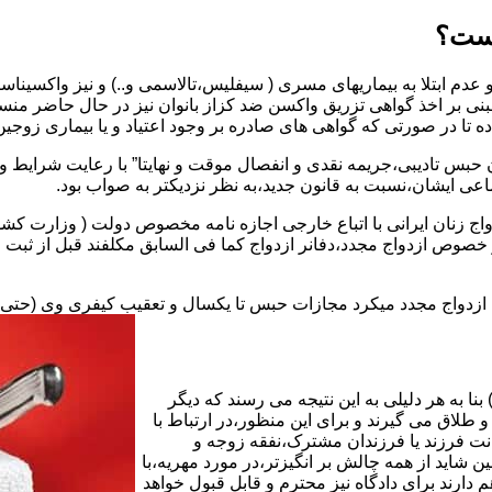
یست؟
بنی بر اخذ گواهی تزریق واکسن ضد کزاز بانوان نیز در حال حاضر من
اده تا در صورتی که گواهی های صادره بر وجود اعتیاد و یا بیماری زوجین 
 حبس تادیبی،جریمه نقدی و انفصال موقت و نهایتا” با رعایت شرایط 
ی ایشان،نسبت به قانون جدید،به نظر نزدیکتر به صواب بود.
وجه به عدم نسخ ماده ۱۶ قانون حمایت از خانواده مصوب ۱۳۵۳در خصوص ازدواج مجدد،دفانر ازدواج کما ف
بت ازدواج مجدد میکرد مجازات حبس تا یکسال و تعقیب کیفری وی (حت
ا به هر دلیلی به این نتیجه می رسند که دیگر
طلاق می گیرند و برای این منظور،در ارتباط با
نت فرزند یا فرزندان مشترک،نفقه زوجه و
شاید از همه چالش بر انگیزتر،در مورد مهریه،با
 دارند برای دادگاه نیز محترم و قابل قبول خواهد