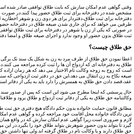
وقتی گواهی عدم امکان سازش که بابت طلاق توافقی صادر شده است ز
مشخص شده در دفترخانه برای ثبت طلاق حضور پیدا کنند.در صورت
دفترخانه برای ثبت طلاق،دفتردار برای هر دوی زن و شوهر اخطاریه ا
طرفین می خواهد که برای جاری شدن صیغه طلاق در دفترخانه حضور پ
در صورتی که یکی از زن یا شوهر در دفترخانه برای ثبت طلاق توافق
ثبت طلاق بدون حضور او وجود ندارد و اجرای صیغه طلاق و امضا دفت
حق طلاق چیست؟
اعطا نمودن حق طلاق از طرف مرد به زن به شکل یک سند تک برگی تحت
طلاق به دفترخانه ای که ازدواج آن ها را ثبت کرده مراجعه می کنند.در
است که زوج به زوجه وکالت تام الاختیار می دهد که هر زمان اراده کن
صیغه نکاح به زن انتقال می دهد،این حق در دفتر ثبت ازدواجی که سن
عقد،قصد دادن حق طلاق به همسرش را دارد باید به یکی از دفاتر اسن
حال پرسشی که اینجا مطرح می شود این است که پس از صدور سند وکا
وکالتنامه حق طلاق به یکی از دفاتر ثبت ازدواج و طلاق برود و طلاقنا
مطابق قانون حمایت خانواده بدون حکم دادگاه هیچ دفتری حق ثبت طلاق 
ترین دادگاه خانواده محل اقامت خود مراجعه کرده و گواهی عدم ام
لازم و ضروری است.زیرا گواهی عدم امکان سازش که در واقع همان 
گیرد تا بتواند بدون حضور شوهرش بتواند طلاق خود را بگیرد.در این م
حق طلاق دارند و یا وکالت تام در طلاق گرفته اند.ولی تنها داشتن ح