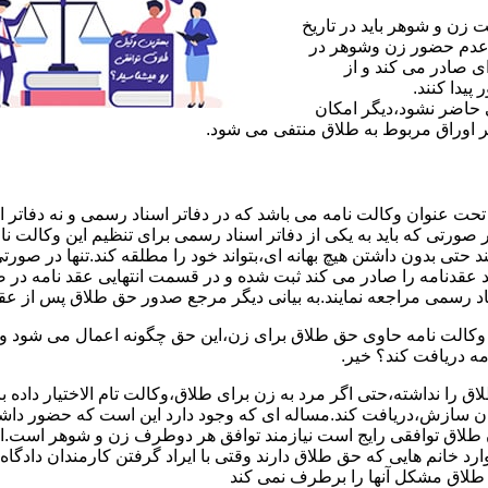
ن و شوهر باید در تاریخ
 عدم حضور زن وشوهر در
ی صادر می کند و از
یدا کنند.
ی حاضر نشود،دیگر امکان
ر اوراق مربوط به طلاق منتفی می شود.
 عنوان وکالت نامه می باشد که در دفاتر اسناد رسمی و نه دفاتر از
 صورتی که باید به یکی از دفاتر اسناد رسمی برای تنظیم این وکالت نا
د حتی بدون داشتن هیچ بهانه ای،بتواند خود را مطلقه کند.تنها در صور
د عقدنامه را صادر می کند ثبت شده و در قسمت انتهایی عقد نامه در
اد رسمی مراجعه نمایند.به بیانی دیگر مرجع صدور حق طلاق پس از عق
لت نامه حاوی حق طلاق برای زن،این حق چگونه اعمال می شود وزن چ
مه دریافت کند؟ خیر.
را نداشته،حتی اگر مرد به زن برای طلاق،وکالت تام الاختیار داده با
کان سازش،دریافت کند.مساله ای که وجود دارد این است که حضور داش
طلاق توافقی رایج است نیازمند توافق هر دوطرف زن و شوهر است.ای
وارد خانم هایی که حق طلاق دارند وقتی با ایراد گرفتن کارمندان دادگ
ق طلاق مشکل آنها را برطرف نمی کند