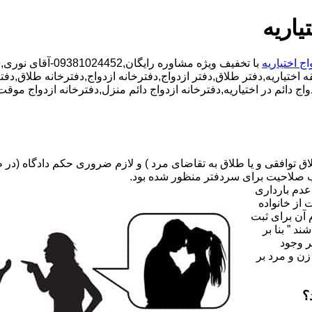
یاریه
اج اختیاریه
با تخفیف ویژه مشاوره رایگان,09381024452-آقای نوری,شبانه روزی کارشناسان مجرب,دفتر طلاق محدوده اختیاریه,
ه اختیاریه,دفتر طلاق,دفتر ازدواج,دفترخانه ازدواج,دفترخانه طلاق,دفترخ
زدواج دائم در اختیاریه,دفترخانه ازدواج دائم منزل,دفترخانه ازدواج 
صلاحیت برای سردفتر منظور شده بود.
عدم بارداری
ه ۳۱ قانون جدید حمایت از خانواده
 آن برای ثبت
د ” بنا بر
ر وجود
زن و مرد بر
؟