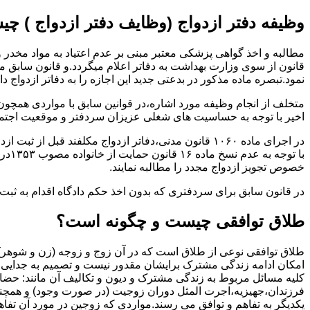
وظیفه دفتر ازدواج (وظایف دفتر ازدواج ) چ
قانون از سوی وزارت بهداشت به دفاتر اعلام میگردد.و قانون سابق م
نمود.تبصره ماده مذکور در بدعتی جدید این اجازه را به دفاتر ازدواج د
متخلف از انجام وظیفه مورد اشاره،در قوانین سابق با مواردی همچون
اخیر با توجه به حساسیت های شغلی عزیزان سردفتر و موقعیت اجتماع
در اجرای ماده ۱۰۶۰ قانون مدنی،دفاتر ازدواج مکلفند قبل از ثبت ازدواج زنان ایرانی با اتباع خارجی اجازه نامه مخصوص دولت ( وزارت کشور ) را اخذ نمایند.
با ت
خصوص تجویز ازدواج مجدد را مطالبه نمایند.
در قانون سابق برای سردفتری که بدون اخذ حکم دادگاه اقدام به ث
طلاق توافقی چیست و چگونه است؟
طلاق توافقی نوعی از طلاق است که در آن زوج و زوجه (زن و شوهر) بن
امکان ادامه زندگی مشترک برایشان مقدور نیست و تصمیم به جدایی و 
کلیه مسائل مربوط به زندگی مشترک و دیون و تکالیف آن مانند: حضا
فرزندان،جهیزیه،اجرت المثل دوران زوجیت (در صورت وجود) و همچنین 
یکدیگر به تفاهم و توافق می رسند.مواردی که زوجین در مورد آن تفاهم