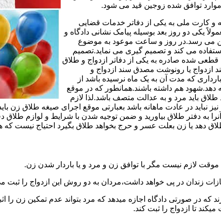
وارد توافق شده زوجین قید می شود.
مه و کارت ملی به یکی از دفاتر خدمات قضایی
لاً یکی دو روز بعد بوسیله پیامک نشانی دادگاه و
وجین می رسد.در روز و ساعت موعود به موضوع
ستفاده می کند و تصمیم گیری می نماید.تصمیم
ه قطعی شده صادره به یکی از دفاتر ازدواج و طلاق
سند ازدواج یا رونوشت مصدق سند ازدواج و
رداری که مدت آن به یک ماه نرسیده باشد از
ه دهد.شهود هم داشته باشند.همانطور که در موقع
لاق باید مرد و به عدالت متصف باشد.لذا لازم
باید در عادت ماهانه باشد بعبارتی موقع اجرای صیغه طلاق زن باید 
نرا به دفتر طلاق بیاورید و ضمن توجیه شدن با شرایط و لوازم طلاق دف
اق دهد یا زن بعلت عسر و حرج بخواهد طلاق بگیرد احتیاج نیست که هم
موقت لازم نیست مگر با توافق زن و مرد و یا باردار شدن زن.
ازات زندان در پی خواهد داشت،مردان به دو روش این ازدواج را ثبت می
رند که در صورتی دادگاه اجازه میدهد که مرد بتواند عدم تمکین زن را اثب
کند تا ازدواج را ثبت کند.