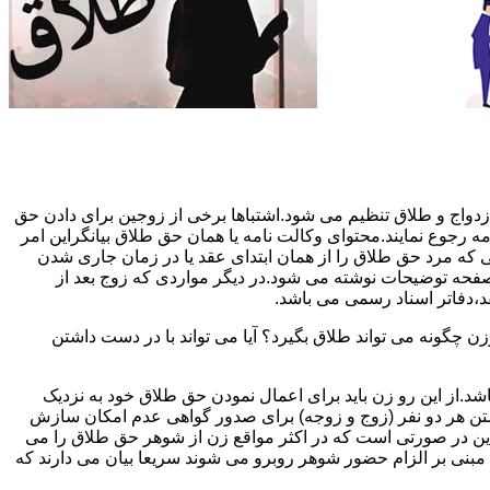
دواج و طلاق تنظیم می شود.اشتباها برخی از زوجین برای دادن حق
مه رجوع نمایند.محتوای وکالت نامه یا همان حق طلاق بیانگراین امر
تی که مرد حق طلاق را از همان ابتدای عقد یا در زمان جاری شدن
 صفحه توضیحات نوشته می شود.در دیگر مواردی که زوج بعد از
د،دفاتر اسناد رسمی می باشد.
گونه می تواند طلاق بگیرد؟ آیا می تواند با در دست داشتن
شد.از این رو زن باید برای اعمال نمودن حق طلاق خود به نزدیک
تن هر دو نفر (زوج و زوجه) برای صدور گواهی عدم امکان سازش
ن در صورتی است که در اکثر مواقع زن از شوهر حق طلاق را می
اه مبنی بر الزام حضور شوهر روبرو می شوند سریعا بیان می دارند که