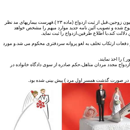
مطالبه و اخذ گواهی پزشکی معتبر مبنی بر عدم اعتیاد به مواد مخدر و عدم ابتلا به بیماریهای مسری ( سیفلیس،تالاسمی و..) و نیز واکسیناسیون زوجین،قبل از ثبت ازدواج (ماده ۲۳ ).فهرست بیماریهای مد نظر
سوخ شده و تصویب آئین نامه جدید موارد مبهم را مشخص خواهد
دلالت کند،با اطلاع طرفین،ازدواج را ثبت نماید.
و دفعات ارتکاب تخلف به لغو پروانه سردفتری محکوم می شد.و مورد
ی السابق مکلفند قبل از ثبت ازدواج مجدد مردان متاهل،حکم صادره از سوی دادگاه خانواده در
ی در صورت گذشت همسر اول مرد ) پیش بینی شده بود.