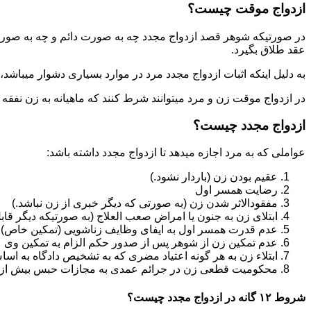
ازدواج موقت چیست؟
در صورتیکه شوهر قصد ازدواج مجدد چه به صورت دائم و چه به صورت م
عقد طلاق بگیرد.
به دلیل اینکه اثبات ازدواج مجدد مرد در موارد بسیاری دشوار میباشد،م
در ازدواج موقت زن و مرد میتوانند شرط کنند که ماهیانه به زن نفقه
ازدواج مجدد چیست؟
عواملی که به مرد اجازه میدهد تا ازدواج مجدد داشته باشد:
عقیم بودن زن (باردار نشود.)
رضایت همسر اول
مفقودالاثر شدن زن (به صورتی که دیگر خبری از زن نباشد.)
ابتلای زن به جنون یا امراض صعب العلاج (به صورتیکه دیگر قابل
عدم قدرت همسر اول به ایفای وظایف زناشویی (تمکین خاص)
عدم تمکین زن از شوهر پس از صدور حکم الزام به تمکین وی
ابتلاء زن به هر گونه اعتیاد مضری که به تشخیص دادگاه به اسا
محکومیت قطعی زن در جرائم عمدی به مجازات حبس بیش از یک سال ی
شروط ۱۲ گانه در ازدواج مجدد چیست؟