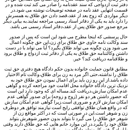
دفتر ثبت ازدواجی که سند عقدنامه را صادر می کند ثبت شده و در
قسمت انتهایی عقد نامه در صفحه توضیحات نوشته می شود.در
دیگر مواردی که زوج بعد از عقد،قصد دادن حق طلاق به همسرش
را دارد باید به یکی از دفاتر اسناد رسمی مراجعه نمایند.به بیانی دیگر
مرجع صدور حق طلاق پس از عقد،دفاتر اسناد رسمی می باشد.
حال پرسشی که اینجا مطرح می شود این است که پس از صدور
سند وکالت نامه حاوی حق طلاق برای زن،این حق چگونه اعمال
می شود وزن چگونه می تواند طلاق بگیرد؟ آیا می تواند با در دست
داشتن وکالتنامه حق طلاق به یکی از دفاتر ثبت ازدواج و طلاق برود
و طلاقنامه دریافت کند؟ خیر.
مطابق قانون حمایت خانواده بدون حکم دادگاه هیچ دفتری حق ثبت
طلاق را نداشته،حتی اگر مرد به زن برای طلاق،وکالت تام الاختیار
داده باشد.از این رو زن باید برای اعمال نمودن حق طلاق خود به
نزدیک ترین دادگاه خانواده محل اقامت خود مراجعه کرده و گواهی
عدم امکان سازش،دریافت کند.مساله ای که وجود دارد این است
که حضور داشتن هر دو نفر (زوج و زوجه) برای صدور گواهی عدم
امکان سازش لازم و ضروری است.زیرا گواهی عدم امکان سازش
که در واقع همان طلاق توافقی رایج است نیازمند توافق هر دوطرف
زن و شوهر است.این در صورتی است که در اکثر مواقع زن از
شوهر حق طلاق را می گیرد تا بتواند بدون حضور شوهرش بتواند
طلاق خود را بگیرد.در این موارد خانم هایی که حق طلاق دارند وقتی
با ایراد گرفتن کارمندان دادگاه مبنی بر الزام حضور شوهر روبرو