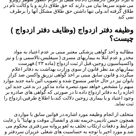
می شوند سریعا بیان می دارند که حق طلاق دارند و یا وکالت تام در
طلاق گرفته اند.ولی تنها داشتن حق طلاق مشکل آنها را برطرف
نمی کند
وظیفه دفتر ازدواج (وظایف دفتر ازدواج )
چیست؟
مطالبه و اخذ گواهی پزشکی معتبر مبنی بر عدم اعتیاد به مواد
مخدر و عدم ابتلا به بیماریهای مسری ( سیفلیس،تالاسمی و..) و نیز
واکسیناسیون زوجین،قبل از ثبت ازدواج (ماده ۲۳ ).فهرست
بیماریهای مد نظر قانون از سوی وزارت بهداشت به دفاتر اعلام
میگردد.و قانون سابق مبنی بر اخذ گواهی تزریق واکسن ضد کزاز
بانوان نیز در حال حاضر منسوخ شده و تصویب آئین نامه جدید موارد
مبهم را مشخص خواهد نمود.تبصره ماده مذکور در بدعتی جدید این
اجازه را به دفاتر ازدواج داده تا در صورتی که گواهی های صادره بر
وجود اعتیاد و یا بیماری زوجین دلالت کند،با اطلاع طرفین،ازدواج را
ثبت نماید.
متخلف از انجام وظیفه مورد اشاره،در قوانین سابق با مواردی
همچون حبس تادیبی،جریمه نقدی و انفصال موقت و نهایتا” با رعایت
شرایط و دفعات ارتکاب تخلف به لغو پروانه سردفتری محکوم می
شد.و مورد اخیر با توجه به حساسیت های شغلی عزیزان سردفتر و