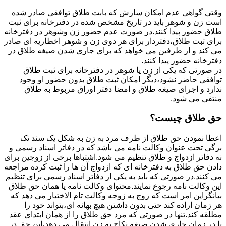
وقتی گواهی عدم امکان سازش که بابت طلاق توافقی صادر شده
است زن و شوهر باید در تاریخ مشخص شده در دفترخانه برای ثبت
طلاق حضور پیدا کنند.در صورت عدم حضور زن وشوهر در دفترخانه
برای ثبت طلاق،دفتردار برای هر دوی زن و شوهر اخطاریه ای صادر
می کند و از طرفین می خواهد که برای جاری شدن صیغه طلاق در
دفترخانه حضور پیدا کنند.
در صورتی که یکی از زن یا شوهر در دفترخانه برای ثبت طلاق
توافقی حاضر نشود،دیگر امکان ثبت طلاق بدون حضور او وجود
ندارد و اجرای صیغه طلاق و امضا دفتر اوراق مربوط به طلاق
منتفی می شود.
حق طلاق چیست؟
اعطا نمودن حق طلاق از طرف مرد به زن به شکل یک سند تک
برگی تحت عنوان وکالت نامه می باشد که در دفاتر اسناد رسمی و
نه دفاتر ازدواج و طلاق تنظیم می شود.اشتباها برخی از زوجین برای
دادن حق طلاق به دفترخانه ای که ازدواج آن ها را ثبت کرده مراجعه
می کنند.در صورتی که باید به یکی از دفاتر اسناد رسمی برای تنظیم
این وکالت نامه رجوع نمایند.محتوای وکالت نامه یا همان حق طلاق
بیانگراین امر است که زوج به زوجه وکالت تام الاختیار می دهد که
هر زمان اراده کند حتی بدون داشتن هیچ بهانه ای،بتواند خود را
مطلقه کند.تنها در صورتی که مرد حق طلاق را از همان ابتدای عقد
یا در زمان جاری شدن صیغه نکاح به زن انتقال می دهد،این حق در