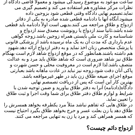
ساعت موعود به موضوع رسیدگی میشود و معمولاً قاضی دادگاه از
نظرات مرکز مشاوره هم استفاده می کند و تصمیم گیری می
نماید.تصمیم نهایی دادگاه وقتی قطعی شود بزوجین داده
میشود.آنگاه آنها با دادنامه قطعی شده صادره به یکی از دفاتر
ازدواج و طلاق مراجعه می کنند.بدیهی است اولاً دادنامه باید قطعی
شده باشد،ثانیاً سند ازدواج یا رونوشت مصدق سند ازدواج و
شناسنامه و کارت ملی بایستی همراه زوجین باشد.زوجه گواهی
عدم بارداری که مدت آن به یک ماه نرسیده باشد از پزشکی قانونی
یا پزشک متخصص زنان اخذ نماید و به دفتر ازدواج ارائه دهد.شهود
هم داشته باشند.همانطور که در موقع ازدواج شاهد لازم است بهنگام
طلاق نیز شاهد ضروری است که شاهد طلاق باید مرد و به عدالت
متصف باشد.لذا لازم است در معروفیت محلی و حسن شهرت و
پاکی آنان دقت شود.زوجه نیز نباید در عادت ماهانه باشد بعبارتی
موقع اجرای صیغه طلاق زن باید در طهر غیرمواقعه باشد.
بهترین کار این است که پس از دریافت تصمصم نهایی
دادگاه(دادنامه) آنرا به دفتر طلاق بیاورید و ضمن توجیه شدن با
شرایط و لوازم طلاق دفتر طلاق برای شما وقت اجرا و ثبت طلاق
را تعیین نماید.
در طلاق هایی که تفاهم نباشد مثلاً مرد یکطرفه بخواهد همسرش را
طلاق دهد یا زن بعلت عسر و حرج بخواهد طلاق بگیرد احتیاج نیست
که همسر همراهی کند و مرد یا زن به تنهایی مراجعه می کنند.
ازدواج دائم چیست؟