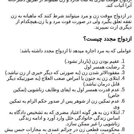
آنرا اثبات کند.
در ازدواج موقت زن و مرد میتوانند شرط کنند که ماهیانه به زن
نفقه تعلق بگیرد ولی در صورت فوت مرد و یا زن،هیچکدام از
دیگری ارث نمیبرند.
ازدواج مجدد چیست؟
عواملی که به مرد اجازه میدهد تا ازدواج مجدد داشته باشد:
عقیم بودن زن (باردار نشود.)
رضایت همسر اول
مفقودالاثر شدن زن (به صورتی که دیگر خبری از زن نباشد.)
ابتلای زن به جنون یا امراض صعب العلاج (به صورتیکه دیگر
قابل درمان نباشد.)
عدم قدرت همسر اول به ایفای وظایف زناشویی (تمکین
خاص)
عدم تمکین زن از شوهر پس از صدور حکم الزام به تمکین
وی
ابتلاء زن به هر گونه اعتیاد مضری که به تشخیص دادگاه به
اساس زندگی خانوادگی خلل وارد آورد و ادامه زندگی
زناشویی را غیر ممکن سازد.
محکومیت قطعی زن در جرائم عمدی به مجازات حبس بیش