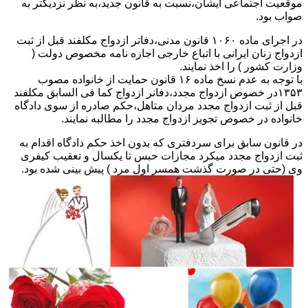
موقعیت اجتماعی ایشان،نسبت به قانون جدید،به نظر نزدیکتر به
صواب بود.
در اجرای ماده ۱۰۶۰ قانون مدنی،دفاتر ازدواج مکلفند قبل از ثبت
ازدواج زنان ایرانی با اتباع خارجی اجازه نامه مخصوص دولت (
وزارت کشور ) را اخذ نمایند.
با توجه به عدم نسخ ماده ۱۶ قانون حمایت از خانواده مصوب
۱۳۵۳در خصوص ازدواج مجدد،دفانر ازدواج کما فی السابق مکلفند
قبل از ثبت ازدواج مجدد مردان متاهل،حکم صادره از سوی دادگاه
خانواده در خصوص تجویز ازدواج مجدد را مطالبه نمایند.
در قانون سابق برای سردفتری که بدون اخذ حکم دادگاه اقدام به
ثبت ازدواج مجدد میکرد مجازات حبس تا یکسال و تعقیب کیفری
وی (حتی در صورت گذشت همسر اول مرد ) پیش بینی شده بود.