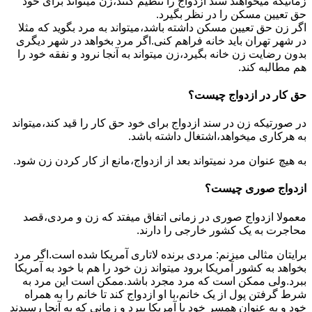
زمانیکه میخواهند سند ازدواج را تنظیم کنند،زن میتواند برای خود
حق تعیین مسکن را در نظر بگیرد.
اگر زن حق تعیین مسکن داشته باشد،میتواند به مرد بگوید که مثلا
در شهر تهران باید خانه فراهم کنی.اگر مرد بخواهد در شهر دیگری
بدون رضایت زن خانه بگیرد،زن میتواند به آنجا نرود و نفقه خود را
هم مطالبه کند.
حق کار در ازدواج چیست؟
در صورتیکه زن در سند ازدواج برای خود حق کار را قید کند،میتواند
به هرکاری میخواهد،اشتغال داشته باشد.
به هیچ عنوان مرد نمیتواند بعد از ازدواج،مانع از کار کردن زن شود.
ازدواج صوری چیست؟
معمولا ازدواج صوری در زمانی اتفاق میفتد که زن و مردی،قصد
محاجرت به یک کشور خارجی را دارند.
برایتان مثالی میزنم: مردی برنده لاتاری آمریکا شده است.اگر مرد
بخواهد به کشور آمریکا برود میتواند زن خود را هم با خود به آمریکا
ببرد.ولی ممکن است که مرد مجرد باشد.ممکن است این مرد به
شرط گرفتن پول از یک خانم،با او ازدواج کند تا خانم را به همراه
خود و به عنوان همسر خود با آمریکا ببرد و زمانی که به آنجا رسیدند