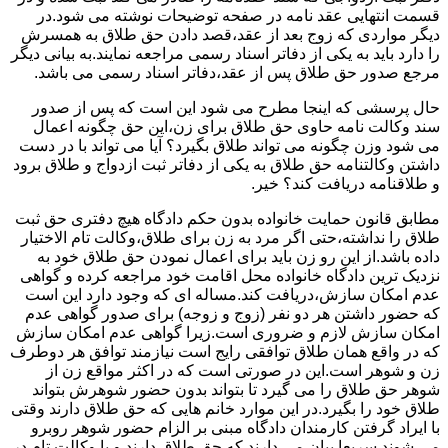
قسمت انتهایی عقد نامه در صفحه توضیحات نوشته می شود.در
دیگر مواردی که زوج بعد از عقد،قصد دادن حق طلاق به همسرش
را دارد باید به یکی از دفاتر اسناد رسمی مراجعه نمایند.به بیانی دیگر
مرجع صدور حق طلاق پس از عقد،دفاتر اسناد رسمی می باشد.
حال پرسشی که اینجا مطرح می شود این است که پس از صدور
سند وکالت نامه حاوی حق طلاق برای زن،این حق چگونه اعمال
می شود وزن چگونه می تواند طلاق بگیرد؟ آیا می تواند با در دست
داشتن وکالتنامه حق طلاق به یکی از دفاتر ثبت ازدواج و طلاق برود
و طلاقنامه دریافت کند؟ خیر.
مطابق قانون حمایت خانواده بدون حکم دادگاه هیچ دفتری حق ثبت
طلاق را نداشته،حتی اگر مرد به زن برای طلاق،وکالت تام الاختیار
داده باشد.از این رو زن باید برای اعمال نمودن حق طلاق خود به
نزدیک ترین دادگاه خانواده محل اقامت خود مراجعه کرده و گواهی
عدم امکان سازش،دریافت کند.مساله ای که وجود دارد این است
که حضور داشتن هر دو نفر (زوج و زوجه) برای صدور گواهی عدم
امکان سازش لازم و ضروری است.زیرا گواهی عدم امکان سازش
که در واقع همان طلاق توافقی رایج است نیازمند توافق هر دوطرف
زن و شوهر است.این در صورتی است که در اکثر مواقع زن از
شوهر حق طلاق را می گیرد تا بتواند بدون حضور شوهرش بتواند
طلاق خود را بگیرد.در این موارد خانم هایی که حق طلاق دارند وقتی
با ایراد گرفتن کارمندان دادگاه مبنی بر الزام حضور شوهر روبرو
می شوند سریعا بیان می دارند که حق طلاق دارند و یا وکالت تام در