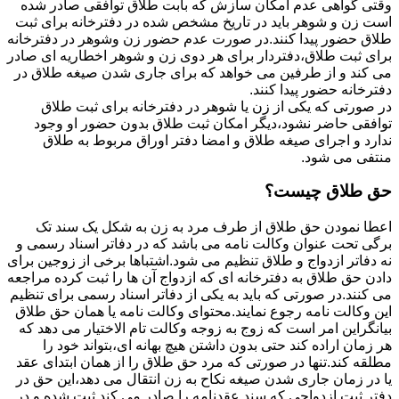
وقتی گواهی عدم امکان سازش که بابت طلاق توافقی صادر شده
است زن و شوهر باید در تاریخ مشخص شده در دفترخانه برای ثبت
طلاق حضور پیدا کنند.در صورت عدم حضور زن وشوهر در دفترخانه
برای ثبت طلاق،دفتردار برای هر دوی زن و شوهر اخطاریه ای صادر
می کند و از طرفین می خواهد که برای جاری شدن صیغه طلاق در
دفترخانه حضور پیدا کنند.
در صورتی که یکی از زن یا شوهر در دفترخانه برای ثبت طلاق
توافقی حاضر نشود،دیگر امکان ثبت طلاق بدون حضور او وجود
ندارد و اجرای صیغه طلاق و امضا دفتر اوراق مربوط به طلاق
منتفی می شود.
حق طلاق چیست؟
اعطا نمودن حق طلاق از طرف مرد به زن به شکل یک سند تک
برگی تحت عنوان وکالت نامه می باشد که در دفاتر اسناد رسمی و
نه دفاتر ازدواج و طلاق تنظیم می شود.اشتباها برخی از زوجین برای
دادن حق طلاق به دفترخانه ای که ازدواج آن ها را ثبت کرده مراجعه
می کنند.در صورتی که باید به یکی از دفاتر اسناد رسمی برای تنظیم
این وکالت نامه رجوع نمایند.محتوای وکالت نامه یا همان حق طلاق
بیانگراین امر است که زوج به زوجه وکالت تام الاختیار می دهد که
هر زمان اراده کند حتی بدون داشتن هیچ بهانه ای،بتواند خود را
مطلقه کند.تنها در صورتی که مرد حق طلاق را از همان ابتدای عقد
یا در زمان جاری شدن صیغه نکاح به زن انتقال می دهد،این حق در
دفتر ثبت ازدواجی که سند عقدنامه را صادر می کند ثبت شده و در