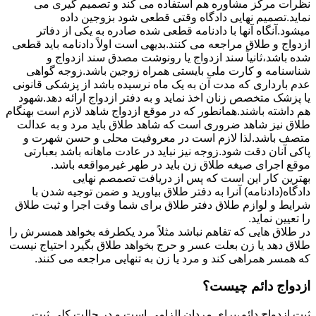
نظرات مرکز مشاوره هم استفاده می کند و تصمیم گیری می
نماید.تصمیم نهایی دادگاه وقتی قطعی شود بزوجین داده
میشود.آنگاه آنها با دادنامه قطعی شده صادره به یکی از دفاتر
ازدواج و طلاق مراجعه می کنند.بدیهی است اولاً دادنامه باید قطعی
شده باشد،ثانیاً سند ازدواج یا رونوشت مصدق سند ازدواج و
شناسنامه و کارت ملی بایستی همراه زوجین باشد.زوجه گواهی
عدم بارداری که مدت آن به یک ماه نرسیده باشد از پزشکی قانونی
یا پزشک متخصص زنان اخذ نماید و به دفتر ازدواج ارائه دهد.شهود
هم داشته باشند.همانطور که در موقع ازدواج شاهد لازم است بهنگام
طلاق نیز شاهد ضروری است که شاهد طلاق باید مرد و به عدالت
متصف باشد.لذا لازم است در معروفیت محلی و حسن شهرت و
پاکی آنان دقت شود.زوجه نیز نباید در عادت ماهانه باشد بعبارتی
موقع اجرای صیغه طلاق زن باید در طهر غیرمواقعه باشد.
بهترین کار این است که پس از دریافت تصمصم نهایی
دادگاه(دادنامه) آنرا به دفتر طلاق بیاورید و ضمن توجیه شدن با
شرایط و لوازم طلاق دفتر طلاق برای شما وقت اجرا و ثبت طلاق
را تعیین نماید.
در طلاق هایی که تفاهم نباشد مثلاً مرد یکطرفه بخواهد همسرش را
طلاق دهد یا زن بعلت عسر و حرج بخواهد طلاق بگیرد احتیاج نیست
که همسر همراهی کند و مرد یا زن به تنهایی مراجعه می کنند.
ازدواج دائم چیست؟
ثبت ازدواج دائم،برای مردان الزامی است و در حالت کلی ثبت