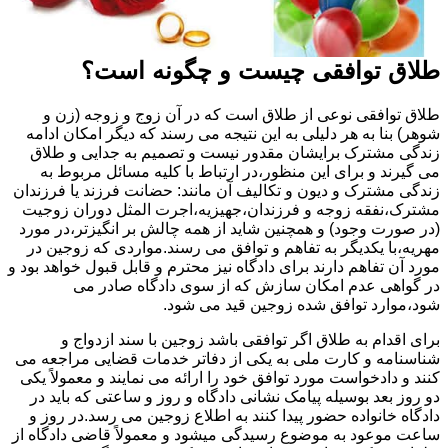
طلاق توافقی چیست و چگونه است؟
طلاق توافقی نوعی از طلاق است که در آن زوج و زوجه (زن و
شوهر) بنا به هر دلیلی به این نتیجه می رسند که دیگر امکان ادامه
زندگی مشترک برایشان مقدور نیست و تصمیم به جدایی و طلاق
می گیرند و برای این منظور،در ارتباط با کلیه مسائل مربوط به
زندگی مشترک و دیون و تکالیف آن مانند: حضانت فرزند یا فرزندان
مشترک،نفقه زوجه و فرزندان،جهیزیه،اجرت المثل دوران زوجیت
(در صورت وجود) و همچنین شاید از همه چالش بر انگیزتر،در مورد
مهریه،با یکدیگر به تفاهم و توافق می رسند.مواردی که زوجین در
مورد آن تفاهم دارند برای دادگاه نیز محترم و قابل قبول خواهد بود و
در گواهی عدم امکان سازش که از سوی دادگاه صادر می
شود،موارد توافق شده زوجین قید می شود.
برای اقدام به طلاق اگر توافقی باشد زوجین با سند ازدواج و
شناسنامه و کارت ملی به یکی از دفاتر خدمات قضایی مراجعه می
کنند و دادخواست مورد توافق خود را ارائه می نمایند و معمولاً یکی
دو روز بعد بوسیله پیامک نشانی دادگاه و روز و ساعتی که باید در
دادگاه خانواده حضور پیدا کنند به اطلاع زوجین می رسد.در روز و
ساعت موعود به موضوع رسیدگی میشود و معمولاً قاضی دادگاه از