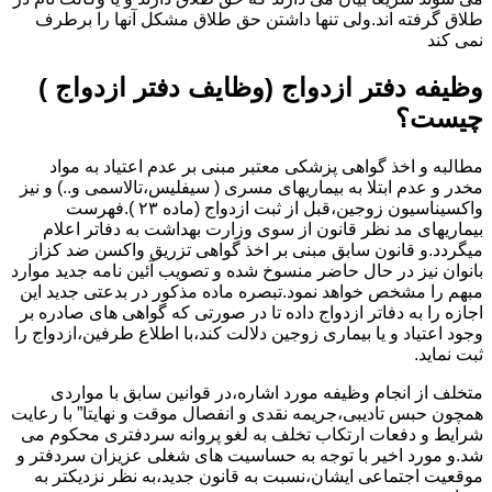
طلاق گرفته اند.ولی تنها داشتن حق طلاق مشکل آنها را برطرف
نمی کند
وظیفه دفتر ازدواج (وظایف دفتر ازدواج )
چیست؟
مطالبه و اخذ گواهی پزشکی معتبر مبنی بر عدم اعتیاد به مواد
مخدر و عدم ابتلا به بیماریهای مسری ( سیفلیس،تالاسمی و..) و نیز
واکسیناسیون زوجین،قبل از ثبت ازدواج (ماده ۲۳ ).فهرست
بیماریهای مد نظر قانون از سوی وزارت بهداشت به دفاتر اعلام
میگردد.و قانون سابق مبنی بر اخذ گواهی تزریق واکسن ضد کزاز
بانوان نیز در حال حاضر منسوخ شده و تصویب آئین نامه جدید موارد
مبهم را مشخص خواهد نمود.تبصره ماده مذکور در بدعتی جدید این
اجازه را به دفاتر ازدواج داده تا در صورتی که گواهی های صادره بر
وجود اعتیاد و یا بیماری زوجین دلالت کند،با اطلاع طرفین،ازدواج را
ثبت نماید.
متخلف از انجام وظیفه مورد اشاره،در قوانین سابق با مواردی
همچون حبس تادیبی،جریمه نقدی و انفصال موقت و نهایتا” با رعایت
شرایط و دفعات ارتکاب تخلف به لغو پروانه سردفتری محکوم می
شد.و مورد اخیر با توجه به حساسیت های شغلی عزیزان سردفتر و
موقعیت اجتماعی ایشان،نسبت به قانون جدید،به نظر نزدیکتر به