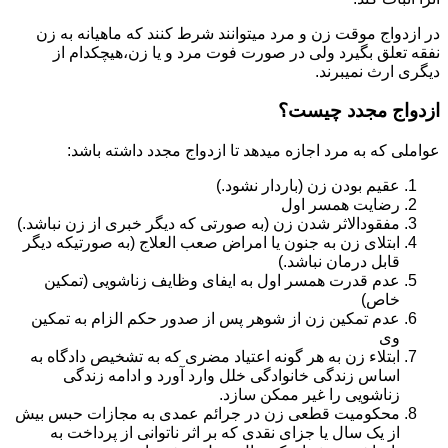
در ازدواج موقت زن و مرد میتوانند شرط کنند که ماهیانه به زن
نفقه تعلق بگیرد ولی در صورت فوت مرد و یا زن،هیچکدام از
دیگری ارث نمیبرند.
ازدواج مجدد چیست؟
عواملی که به مرد اجازه میدهد تا ازدواج مجدد داشته باشد:
عقیم بودن زن (باردار نشود.)
رضایت همسر اول
مفقودالاثر شدن زن (به صورتی که دیگر خبری از زن نباشد.)
ابتلای زن به جنون یا امراض صعب العلاج (به صورتیکه دیگر
قابل درمان نباشد.)
عدم قدرت همسر اول به ایفای وظایف زناشویی (تمکین
خاص)
عدم تمکین زن از شوهر پس از صدور حکم الزام به تمکین
وی
ابتلاء زن به هر گونه اعتیاد مضری که به تشخیص دادگاه به
اساس زندگی خانوادگی خلل وارد آورد و ادامه زندگی
زناشویی را غیر ممکن سازد.
محکومیت قطعی زن در جرائم عمدی به مجازات حبس بیش
از یک سال یا جزای نقدی که بر اثر ناتوانی از پرداخت به