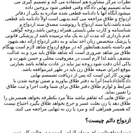
نظرات مرکز مشاوره هم استفاده می کند و تصمیم گیری می
نماید.تصمیم نهایی دادگاه وقتی قطعی شود بزوجین داده
میشود.آنگاه آنها با دادنامه قطعی شده صادره به یکی از دفاتر
ازدواج و طلاق مراجعه می کنند.بدیهی است اولاً دادنامه باید قطعی
شده باشد،ثانیاً سند ازدواج یا رونوشت مصدق سند ازدواج و
شناسنامه و کارت ملی بایستی همراه زوجین باشد.زوجه گواهی
عدم بارداری که مدت آن به یک ماه نرسیده باشد از پزشکی قانونی
یا پزشک متخصص زنان اخذ نماید و به دفتر ازدواج ارائه دهد.شهود
هم داشته باشند.همانطور که در موقع ازدواج شاهد لازم است بهنگام
طلاق نیز شاهد ضروری است که شاهد طلاق باید مرد و به عدالت
متصف باشد.لذا لازم است در معروفیت محلی و حسن شهرت و
پاکی آنان دقت شود.زوجه نیز نباید در عادت ماهانه باشد بعبارتی
موقع اجرای صیغه طلاق زن باید در طهر غیرمواقعه باشد.
بهترین کار این است که پس از دریافت تصمصم نهایی
دادگاه(دادنامه) آنرا به دفتر طلاق بیاورید و ضمن توجیه شدن با
شرایط و لوازم طلاق دفتر طلاق برای شما وقت اجرا و ثبت طلاق
را تعیین نماید.
در طلاق هایی که تفاهم نباشد مثلاً مرد یکطرفه بخواهد همسرش را
طلاق دهد یا زن بعلت عسر و حرج بخواهد طلاق بگیرد احتیاج نیست
که همسر همراهی کند و مرد یا زن به تنهایی مراجعه می کنند.
ازدواج دائم چیست؟
ثبت ازدواج دائم،برای مردان الزامی است و در حالت کلی ثبت