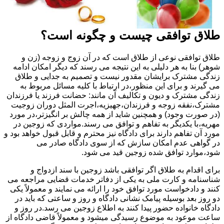
طلاق توافقی چیست و چگونه است؟
طلاق توافقی نوعی از طلاق است که در آن زوج و زوجه (زن و
شوهر) بنا به هر دلیلی به این نتیجه می رسند که دیگر امکان ادامه
زندگی مشترک برایشان مقدور نیست و تصمیم به جدایی و طلاق
می گیرند و برای این منظور،در ارتباط با کلیه مسائل مربوط به
زندگی مشترک و دیون و تکالیف آن مانند: حضانت فرزند یا فرزندان
مشترک،نفقه زوجه و فرزندان،جهیزیه،اجرت المثل دوران زوجیت
(در صورت وجود) و همچنین شاید از همه چالش بر انگیزتر،در مورد
مهریه،با یکدیگر به تفاهم و توافق می رسند.مواردی که زوجین در
مورد آن تفاهم دارند برای دادگاه نیز محترم و قابل قبول خواهد بود و
در گواهی عدم امکان سازش که از سوی دادگاه صادر می
شود،موارد توافق شده زوجین قید می شود.
برای اقدام به طلاق اگر توافقی باشد زوجین با سند ازدواج و
شناسنامه و کارت ملی به یکی از دفاتر خدمات قضایی مراجعه می
کنند و دادخواست مورد توافق خود را ارائه می نمایند و معمولاً یکی
دو روز بعد بوسیله پیامک نشانی دادگاه و روز و ساعتی که باید در
دادگاه خانواده حضور پیدا کنند به اطلاع زوجین می رسد.در روز و
ساعت موعود به موضوع رسیدگی میشود و معمولاً قاضی دادگاه از