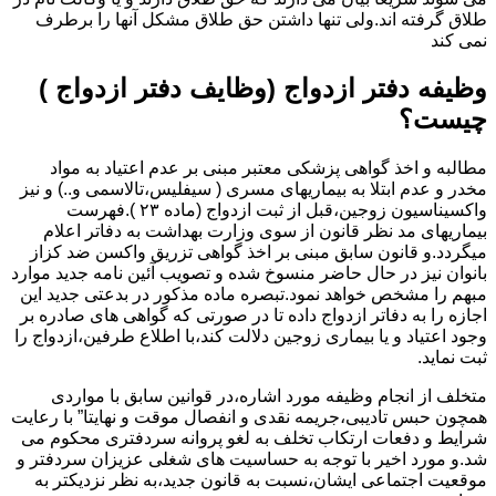
طلاق گرفته اند.ولی تنها داشتن حق طلاق مشکل آنها را برطرف
نمی کند
وظیفه دفتر ازدواج (وظایف دفتر ازدواج )
چیست؟
مطالبه و اخذ گواهی پزشکی معتبر مبنی بر عدم اعتیاد به مواد
مخدر و عدم ابتلا به بیماریهای مسری ( سیفلیس،تالاسمی و..) و نیز
واکسیناسیون زوجین،قبل از ثبت ازدواج (ماده ۲۳ ).فهرست
بیماریهای مد نظر قانون از سوی وزارت بهداشت به دفاتر اعلام
میگردد.و قانون سابق مبنی بر اخذ گواهی تزریق واکسن ضد کزاز
بانوان نیز در حال حاضر منسوخ شده و تصویب آئین نامه جدید موارد
مبهم را مشخص خواهد نمود.تبصره ماده مذکور در بدعتی جدید این
اجازه را به دفاتر ازدواج داده تا در صورتی که گواهی های صادره بر
وجود اعتیاد و یا بیماری زوجین دلالت کند،با اطلاع طرفین،ازدواج را
ثبت نماید.
متخلف از انجام وظیفه مورد اشاره،در قوانین سابق با مواردی
همچون حبس تادیبی،جریمه نقدی و انفصال موقت و نهایتا” با رعایت
شرایط و دفعات ارتکاب تخلف به لغو پروانه سردفتری محکوم می
شد.و مورد اخیر با توجه به حساسیت های شغلی عزیزان سردفتر و
موقعیت اجتماعی ایشان،نسبت به قانون جدید،به نظر نزدیکتر به