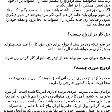
زمانیکه میخواهند سند ازدواج را تنظیم کنند،زن میتواند برای خود
حق تعیین مسکن را در نظر بگیرد.
اگر زن حق تعیین مسکن داشته باشد،میتواند به مرد بگوید که مثلا
در شهر تهران باید خانه فراهم کنی.اگر مرد بخواهد در شهر دیگری
بدون رضایت زن خانه بگیرد،زن میتواند به آنجا نرود و نفقه خود را
هم مطالبه کند.
حق کار در ازدواج چیست؟
در صورتیکه زن در سند ازدواج برای خود حق کار را قید کند،میتواند
به هرکاری میخواهد،اشتغال داشته باشد.
به هیچ عنوان مرد نمیتواند بعد از ازدواج،مانع از کار کردن زن شود.
ازدواج صوری چیست؟
معمولا ازدواج صوری در زمانی اتفاق میفتد که زن و مردی،قصد
محاجرت به یک کشور خارجی را دارند.
برایتان مثالی میزنم: مردی برنده لاتاری آمریکا شده است.اگر مرد
بخواهد به کشور آمریکا برود میتواند زن خود را هم با خود به آمریکا
ببرد.ولی ممکن است که مرد مجرد باشد.ممکن است این مرد به
شرط گرفتن پول از یک خانم،با او ازدواج کند تا خانم را به همراه
خود و به عنوان همسر خود با آمریکا ببرد و زمانی که به آنجا رسیدند