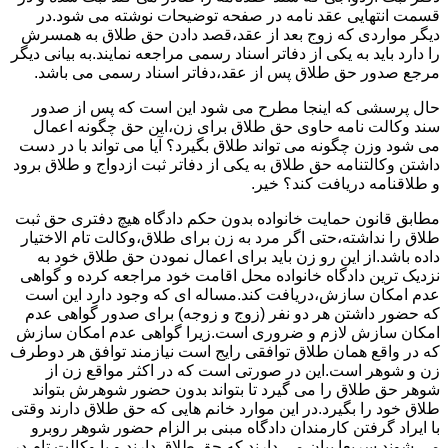
قسمت انتهایی عقد نامه در صفحه توضیحات نوشته می شود.در
دیگر مواردی که زوج بعد از عقد،قصد دادن حق طلاق به همسرش
را دارد باید به یکی از دفاتر اسناد رسمی مراجعه نمایند.به بیانی دیگر
مرجع صدور حق طلاق پس از عقد،دفاتر اسناد رسمی می باشد.
حال پرسشی که اینجا مطرح می شود این است که پس از صدور
سند وکالت نامه حاوی حق طلاق برای زن،این حق چگونه اعمال
می شود وزن چگونه می تواند طلاق بگیرد؟ آیا می تواند با در دست
داشتن وکالتنامه حق طلاق به یکی از دفاتر ثبت ازدواج و طلاق برود
و طلاقنامه دریافت کند؟ خیر.
مطابق قانون حمایت خانواده بدون حکم دادگاه هیچ دفتری حق ثبت
طلاق را نداشته،حتی اگر مرد به زن برای طلاق،وکالت تام الاختیار
داده باشد.از این رو زن باید برای اعمال نمودن حق طلاق خود به
نزدیک ترین دادگاه خانواده محل اقامت خود مراجعه کرده و گواهی
عدم امکان سازش،دریافت کند.مساله ای که وجود دارد این است
که حضور داشتن هر دو نفر (زوج و زوجه) برای صدور گواهی عدم
امکان سازش لازم و ضروری است.زیرا گواهی عدم امکان سازش
که در واقع همان طلاق توافقی رایج است نیازمند توافق هر دوطرف
زن و شوهر است.این در صورتی است که در اکثر مواقع زن از
شوهر حق طلاق را می گیرد تا بتواند بدون حضور شوهرش بتواند
طلاق خود را بگیرد.در این موارد خانم هایی که حق طلاق دارند وقتی
با ایراد گرفتن کارمندان دادگاه مبنی بر الزام حضور شوهر روبرو
می شوند سریعا بیان می دارند که حق طلاق دارند و یا وکالت تام در