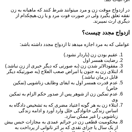
در ازدواج موقت زن و مرد میتوانند شرط کنند که ماهیانه به زن
نفقه تعلق بگیرد ولی در صورت فوت مرد و یا زن،هیچکدام از
دیگری ارث نمیبرند.
ازدواج مجدد چیست؟
عواملی که به مرد اجازه میدهد تا ازدواج مجدد داشته باشد:
عقیم بودن زن (باردار نشود.)
رضایت همسر اول
مفقودالاثر شدن زن (به صورتی که دیگر خبری از زن نباشد.)
ابتلای زن به جنون یا امراض صعب العلاج (به صورتیکه دیگر
قابل درمان نباشد.)
عدم قدرت همسر اول به ایفای وظایف زناشویی (تمکین
خاص)
عدم تمکین زن از شوهر پس از صدور حکم الزام به تمکین
وی
ابتلاء زن به هر گونه اعتیاد مضری که به تشخیص دادگاه به
اساس زندگی خانوادگی خلل وارد آورد و ادامه زندگی
زناشویی را غیر ممکن سازد.
محکومیت قطعی زن در جرائم عمدی به مجازات حبس بیش
از یک سال یا جزای نقدی که بر اثر ناتوانی از پرداخت به