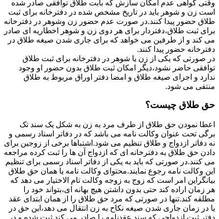
وقتی گواهی عدم امکان سازش که بابت طلاق توافقی صادر شده
است زن و شوهر باید در تاریخ مشخص شده در دفترخانه برای ثبت
طلاق حضور پیدا کنند.در صورت عدم حضور زن وشوهر در دفترخانه
برای ثبت طلاق،دفتردار برای هر دوی زن و شوهر اخطاریه ای صادر
می کند و از طرفین می خواهد که برای جاری شدن صیغه طلاق در
دفترخانه حضور پیدا کنند.
در صورتی که یکی از زن یا شوهر در دفترخانه برای ثبت طلاق
توافقی حاضر نشود،دیگر امکان ثبت طلاق بدون حضور او وجود
ندارد و اجرای صیغه طلاق و امضا دفتر اوراق مربوط به طلاق
منتفی می شود.
حق طلاق چیست؟
اعطا نمودن حق طلاق از طرف مرد به زن به شکل یک سند تک
برگی تحت عنوان وکالت نامه می باشد که در دفاتر اسناد رسمی و
نه دفاتر ازدواج و طلاق تنظیم می شود.اشتباها برخی از زوجین برای
دادن حق طلاق به دفترخانه ای که ازدواج آن ها را ثبت کرده مراجعه
می کنند.در صورتی که باید به یکی از دفاتر اسناد رسمی برای تنظیم
این وکالت نامه رجوع نمایند.محتوای وکالت نامه یا همان حق طلاق
بیانگراین امر است که زوج به زوجه وکالت تام الاختیار می دهد که
هر زمان اراده کند حتی بدون داشتن هیچ بهانه ای،بتواند خود را
مطلقه کند.تنها در صورتی که مرد حق طلاق را از همان ابتدای عقد
یا در زمان جاری شدن صیغه نکاح به زن انتقال می دهد،این حق در
دفتر ثبت ازدواجی که سند عقدنامه را صادر می کند ثبت شده و در