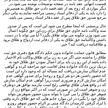
قسمت انتهایی عقد نامه در صفحه توضیحات نوشته می شود.در
دیگر مواردی که زوج بعد از عقد،قصد دادن حق طلاق به همسرش
را دارد باید به یکی از دفاتر اسناد رسمی مراجعه نمایند.به بیانی دیگر
مرجع صدور حق طلاق پس از عقد،دفاتر اسناد رسمی می باشد.
حال پرسشی که اینجا مطرح می شود این است که پس از صدور
سند وکالت نامه حاوی حق طلاق برای زن،این حق چگونه اعمال
می شود وزن چگونه می تواند طلاق بگیرد؟ آیا می تواند با در دست
داشتن وکالتنامه حق طلاق به یکی از دفاتر ثبت ازدواج و طلاق برود
و طلاقنامه دریافت کند؟ خیر.
مطابق قانون حمایت خانواده بدون حکم دادگاه هیچ دفتری حق ثبت
طلاق را نداشته،حتی اگر مرد به زن برای طلاق،وکالت تام الاختیار
داده باشد.از این رو زن باید برای اعمال نمودن حق طلاق خود به
نزدیک ترین دادگاه خانواده محل اقامت خود مراجعه کرده و گواهی
عدم امکان سازش،دریافت کند.مساله ای که وجود دارد این است
که حضور داشتن هر دو نفر (زوج و زوجه) برای صدور گواهی عدم
امکان سازش لازم و ضروری است.زیرا گواهی عدم امکان سازش
که در واقع همان طلاق توافقی رایج است نیازمند توافق هر دوطرف
زن و شوهر است.این در صورتی است که در اکثر مواقع زن از
شوهر حق طلاق را می گیرد تا بتواند بدون حضور شوهرش بتواند
طلاق خود را بگیرد.در این موارد خانم هایی که حق طلاق دارند وقتی
با ایراد گرفتن کارمندان دادگاه مبنی بر الزام حضور شوهر روبرو
می شوند سریعا بیان می دارند که حق طلاق دارند و یا وکالت تام در