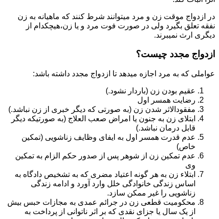
در ازدواج موقت زن و مرد میتوانند شرط کنند که ماهیانه به زن
نفقه تعلق بگیرد ولی در صورت فوت مرد و یا زن،هیچکدام از
دیگری ارث نمیبرند.
ازدواج مجدد چیست؟
عواملی که به مرد اجازه میدهد تا ازدواج مجدد داشته باشد:
عقیم بودن زن (باردار نشود.)
رضایت همسر اول
مفقودالاثر شدن زن (به صورتی که دیگر خبری از زن نباشد.)
ابتلای زن به جنون یا امراض صعب العلاج (به صورتیکه دیگر
قابل درمان نباشد.)
عدم قدرت همسر اول به ایفای وظایف زناشویی (تمکین
خاص)
عدم تمکین زن از شوهر پس از صدور حکم الزام به تمکین
وی
ابتلاء زن به هر گونه اعتیاد مضری که به تشخیص دادگاه به
اساس زندگی خانوادگی خلل وارد آورد و ادامه زندگی
زناشویی را غیر ممکن سازد.
محکومیت قطعی زن در جرائم عمدی به مجازات حبس بیش
از یک سال یا جزای نقدی که بر اثر ناتوانی از پرداخت به