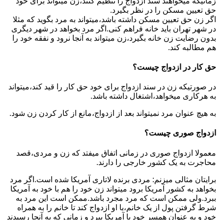
زمانیکه میخواهند سند ازدواج را تنظیم کنند،زن میتواند برای خود
حق تعیین مسکن را در نظر بگیرد.
اگر زن حق تعیین مسکن داشته باشد،میتواند به مرد بگوید که مثلا
در شهر تهران باید خانه فراهم کنی.اگر مرد بخواهد در شهر دیگری
بدون رضایت زن خانه بگیرد،زن میتواند به آنجا نرود و نفقه خود را
هم مطالبه کند.
حق کار در ازدواج چیست؟
در صورتیکه زن در سند ازدواج برای خود حق کار را قید کند،میتواند
به هرکاری میخواهد،اشتغال داشته باشد.
به هیچ عنوان مرد نمیتواند بعد از ازدواج،مانع از کار کردن زن شود.
ازدواج صوری چیست؟
معمولا ازدواج صوری در زمانی اتفاق میفتد که زن و مردی،قصد
محاجرت به یک کشور خارجی را دارند.
برایتان مثالی میزنم: مردی برنده لاتاری آمریکا شده است.اگر مرد
بخواهد به کشور آمریکا برود میتواند زن خود را هم با خود به آمریکا
ببرد.ولی ممکن است که مرد مجرد باشد.ممکن است این مرد به
شرط گرفتن پول از یک خانم،با او ازدواج کند تا خانم را به همراه
خود و به عنوان همسر خود با آمریکا ببرد و زمانی که به آنجا رسیدند