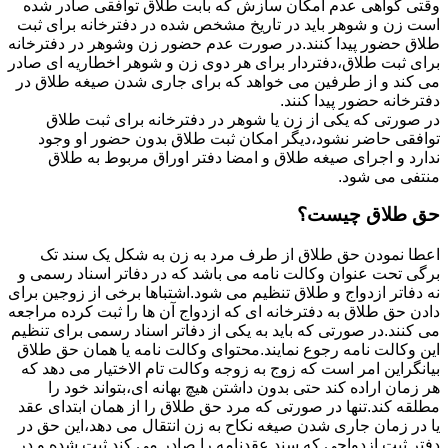
وقتی گواهی عدم امکان سازش که بابت طلاق توافقی صادر شده
است زن و شوهر باید در تاریخ مشخص شده در دفترخانه برای ثبت
طلاق حضور پیدا کنند.در صورت عدم حضور زن وشوهر در دفترخانه
برای ثبت طلاق،دفتردار برای هر دوی زن و شوهر اخطاریه ای صادر
می کند و از طرفین می خواهد که برای جاری شدن صیغه طلاق در
دفترخانه حضور پیدا کنند.
در صورتی که یکی از زن یا شوهر در دفترخانه برای ثبت طلاق
توافقی حاضر نشود،دیگر امکان ثبت طلاق بدون حضور او وجود
ندارد و اجرای صیغه طلاق و امضا دفتر اوراق مربوط به طلاق
منتفی می شود.
حق طلاق چیست؟
اعطا نمودن حق طلاق از طرف مرد به زن به شکل یک سند تک
برگی تحت عنوان وکالت نامه می باشد که در دفاتر اسناد رسمی و
نه دفاتر ازدواج و طلاق تنظیم می شود.اشتباها برخی از زوجین برای
دادن حق طلاق به دفترخانه ای که ازدواج آن ها را ثبت کرده مراجعه
می کنند.در صورتی که باید به یکی از دفاتر اسناد رسمی برای تنظیم
این وکالت نامه رجوع نمایند.محتوای وکالت نامه یا همان حق طلاق
بیانگراین امر است که زوج به زوجه وکالت تام الاختیار می دهد که
هر زمان اراده کند حتی بدون داشتن هیچ بهانه ای،بتواند خود را
مطلقه کند.تنها در صورتی که مرد حق طلاق را از همان ابتدای عقد
یا در زمان جاری شدن صیغه نکاح به زن انتقال می دهد،این حق در
دفتر ثبت ازدواجی که سند عقدنامه را صادر می کند ثبت شده و در