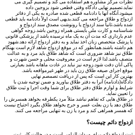
نظرات مرکز مشاوره هم استفاده می کند و تصمیم گیری می
نماید.تصمیم نهایی دادگاه وقتی قطعی شود بزوجین داده
میشود.آنگاه آنها با دادنامه قطعی شده صادره به یکی از دفاتر
ازدواج و طلاق مراجعه می کنند.بدیهی است اولاً دادنامه باید قطعی
شده باشد،ثانیاً سند ازدواج یا رونوشت مصدق سند ازدواج و
شناسنامه و کارت ملی بایستی همراه زوجین باشد.زوجه گواهی
عدم بارداری که مدت آن به یک ماه نرسیده باشد از پزشکی قانونی
یا پزشک متخصص زنان اخذ نماید و به دفتر ازدواج ارائه دهد.شهود
هم داشته باشند.همانطور که در موقع ازدواج شاهد لازم است بهنگام
طلاق نیز شاهد ضروری است که شاهد طلاق باید مرد و به عدالت
متصف باشد.لذا لازم است در معروفیت محلی و حسن شهرت و
پاکی آنان دقت شود.زوجه نیز نباید در عادت ماهانه باشد بعبارتی
موقع اجرای صیغه طلاق زن باید در طهر غیرمواقعه باشد.
بهترین کار این است که پس از دریافت تصمصم نهایی
دادگاه(دادنامه) آنرا به دفتر طلاق بیاورید و ضمن توجیه شدن با
شرایط و لوازم طلاق دفتر طلاق برای شما وقت اجرا و ثبت طلاق
را تعیین نماید.
در طلاق هایی که تفاهم نباشد مثلاً مرد یکطرفه بخواهد همسرش را
طلاق دهد یا زن بعلت عسر و حرج بخواهد طلاق بگیرد احتیاج نیست
که همسر همراهی کند و مرد یا زن به تنهایی مراجعه می کنند.
ازدواج دائم چیست؟
ثبت ازدواج دائم،برای مردان الزامی است و در حالت کلی ثبت