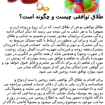
طلاق توافقی چیست و چگونه است؟
طلاق توافقی نوعی از طلاق است که در آن زوج و زوجه (زن و
شوهر) بنا به هر دلیلی به این نتیجه می رسند که دیگر امکان ادامه
زندگی مشترک برایشان مقدور نیست و تصمیم به جدایی و طلاق
می گیرند و برای این منظور،در ارتباط با کلیه مسائل مربوط به
زندگی مشترک و دیون و تکالیف آن مانند: حضانت فرزند یا فرزندان
مشترک،نفقه زوجه و فرزندان،جهیزیه،اجرت المثل دوران زوجیت
(در صورت وجود) و همچنین شاید از همه چالش بر انگیزتر،در مورد
مهریه،با یکدیگر به تفاهم و توافق می رسند.مواردی که زوجین در
مورد آن تفاهم دارند برای دادگاه نیز محترم و قابل قبول خواهد بود و
در گواهی عدم امکان سازش که از سوی دادگاه صادر می
شود،موارد توافق شده زوجین قید می شود.
برای اقدام به طلاق اگر توافقی باشد زوجین با سند ازدواج و
شناسنامه و کارت ملی به یکی از دفاتر خدمات قضایی مراجعه می
کنند و دادخواست مورد توافق خود را ارائه می نمایند و معمولاً یکی
دو روز بعد بوسیله پیامک نشانی دادگاه و روز و ساعتی که باید در
دادگاه خانواده حضور پیدا کنند به اطلاع زوجین می رسد.در روز و
ساعت موعود به موضوع رسیدگی میشود و معمولاً قاضی دادگاه از