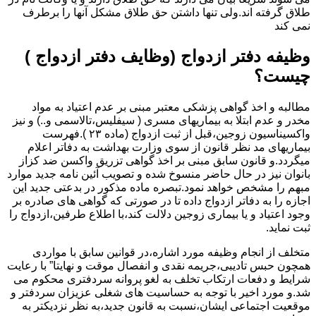
طلاق گرفته اند.ولی تنها داشتن حق طلاق مشکل آنها را برطرف
نمی کند
وظیفه دفتر ازدواج (وظایف دفتر ازدواج )
چیست؟
مطالبه و اخذ گواهی پزشکی معتبر مبنی بر عدم اعتیاد به مواد
مخدر و عدم ابتلا به بیماریهای مسری ( سیفلیس،تالاسمی و..) و نیز
واکسیناسیون زوجین،قبل از ثبت ازدواج (ماده ۲۳ ).فهرست
بیماریهای مد نظر قانون از سوی وزارت بهداشت به دفاتر اعلام
میگردد.و قانون سابق مبنی بر اخذ گواهی تزریق واکسن ضد کزاز
بانوان نیز در حال حاضر منسوخ شده و تصویب آئین نامه جدید موارد
مبهم را مشخص خواهد نمود.تبصره ماده مذکور در بدعتی جدید این
اجازه را به دفاتر ازدواج داده تا در صورتی که گواهی های صادره بر
وجود اعتیاد و یا بیماری زوجین دلالت کند،با اطلاع طرفین،ازدواج را
ثبت نماید.
متخلف از انجام وظیفه مورد اشاره،در قوانین سابق با مواردی
همچون حبس تادیبی،جریمه نقدی و انفصال موقت و نهایتا” با رعایت
شرایط و دفعات ارتکاب تخلف به لغو پروانه سردفتری محکوم می
شد.و مورد اخیر با توجه به حساسیت های شغلی عزیزان سردفتر و
موقعیت اجتماعی ایشان،نسبت به قانون جدید،به نظر نزدیکتر به