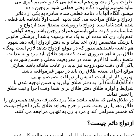
نظرات مرکز مشاوره هم استفاده می کند و تصمیم گیری می
نماید.تصمیم نهایی دادگاه وقتی قطعی شود بزوجین داده
میشود.آنگاه آنها با دادنامه قطعی شده صادره به یکی از دفاتر
ازدواج و طلاق مراجعه می کنند.بدیهی است اولاً دادنامه باید قطعی
شده باشد،ثانیاً سند ازدواج یا رونوشت مصدق سند ازدواج و
شناسنامه و کارت ملی بایستی همراه زوجین باشد.زوجه گواهی
عدم بارداری که مدت آن به یک ماه نرسیده باشد از پزشکی قانونی
یا پزشک متخصص زنان اخذ نماید و به دفتر ازدواج ارائه دهد.شهود
هم داشته باشند.همانطور که در موقع ازدواج شاهد لازم است بهنگام
طلاق نیز شاهد ضروری است که شاهد طلاق باید مرد و به عدالت
متصف باشد.لذا لازم است در معروفیت محلی و حسن شهرت و
پاکی آنان دقت شود.زوجه نیز نباید در عادت ماهانه باشد بعبارتی
موقع اجرای صیغه طلاق زن باید در طهر غیرمواقعه باشد.
بهترین کار این است که پس از دریافت تصمصم نهایی
دادگاه(دادنامه) آنرا به دفتر طلاق بیاورید و ضمن توجیه شدن با
شرایط و لوازم طلاق دفتر طلاق برای شما وقت اجرا و ثبت طلاق
را تعیین نماید.
در طلاق هایی که تفاهم نباشد مثلاً مرد یکطرفه بخواهد همسرش را
طلاق دهد یا زن بعلت عسر و حرج بخواهد طلاق بگیرد احتیاج نیست
که همسر همراهی کند و مرد یا زن به تنهایی مراجعه می کنند.
ازدواج دائم چیست؟
ثبت ازدواج دائم،برای مردان الزامی است و در حالت کلی ثبت