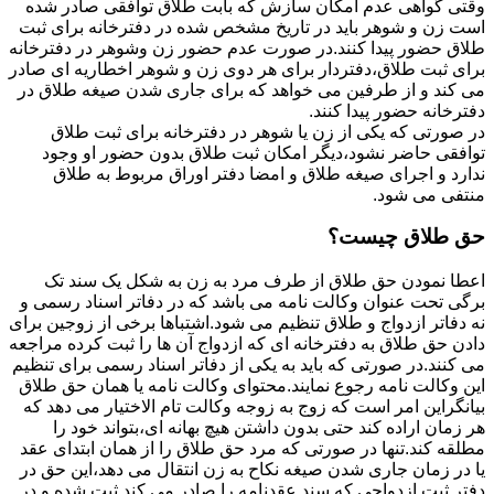
وقتی گواهی عدم امکان سازش که بابت طلاق توافقی صادر شده
است زن و شوهر باید در تاریخ مشخص شده در دفترخانه برای ثبت
طلاق حضور پیدا کنند.در صورت عدم حضور زن وشوهر در دفترخانه
برای ثبت طلاق،دفتردار برای هر دوی زن و شوهر اخطاریه ای صادر
می کند و از طرفین می خواهد که برای جاری شدن صیغه طلاق در
دفترخانه حضور پیدا کنند.
در صورتی که یکی از زن یا شوهر در دفترخانه برای ثبت طلاق
توافقی حاضر نشود،دیگر امکان ثبت طلاق بدون حضور او وجود
ندارد و اجرای صیغه طلاق و امضا دفتر اوراق مربوط به طلاق
منتفی می شود.
حق طلاق چیست؟
اعطا نمودن حق طلاق از طرف مرد به زن به شکل یک سند تک
برگی تحت عنوان وکالت نامه می باشد که در دفاتر اسناد رسمی و
نه دفاتر ازدواج و طلاق تنظیم می شود.اشتباها برخی از زوجین برای
دادن حق طلاق به دفترخانه ای که ازدواج آن ها را ثبت کرده مراجعه
می کنند.در صورتی که باید به یکی از دفاتر اسناد رسمی برای تنظیم
این وکالت نامه رجوع نمایند.محتوای وکالت نامه یا همان حق طلاق
بیانگراین امر است که زوج به زوجه وکالت تام الاختیار می دهد که
هر زمان اراده کند حتی بدون داشتن هیچ بهانه ای،بتواند خود را
مطلقه کند.تنها در صورتی که مرد حق طلاق را از همان ابتدای عقد
یا در زمان جاری شدن صیغه نکاح به زن انتقال می دهد،این حق در
دفتر ثبت ازدواجی که سند عقدنامه را صادر می کند ثبت شده و در