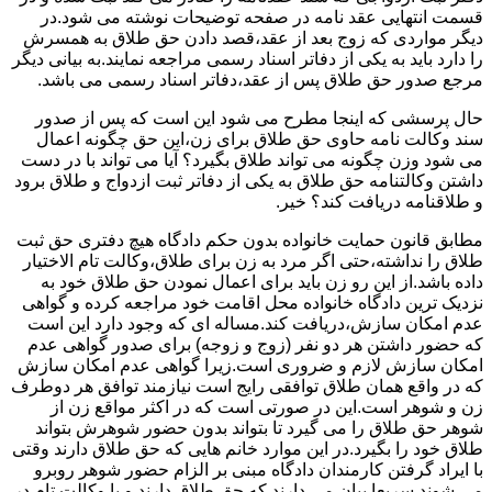
قسمت انتهایی عقد نامه در صفحه توضیحات نوشته می شود.در
دیگر مواردی که زوج بعد از عقد،قصد دادن حق طلاق به همسرش
را دارد باید به یکی از دفاتر اسناد رسمی مراجعه نمایند.به بیانی دیگر
مرجع صدور حق طلاق پس از عقد،دفاتر اسناد رسمی می باشد.
حال پرسشی که اینجا مطرح می شود این است که پس از صدور
سند وکالت نامه حاوی حق طلاق برای زن،این حق چگونه اعمال
می شود وزن چگونه می تواند طلاق بگیرد؟ آیا می تواند با در دست
داشتن وکالتنامه حق طلاق به یکی از دفاتر ثبت ازدواج و طلاق برود
و طلاقنامه دریافت کند؟ خیر.
مطابق قانون حمایت خانواده بدون حکم دادگاه هیچ دفتری حق ثبت
طلاق را نداشته،حتی اگر مرد به زن برای طلاق،وکالت تام الاختیار
داده باشد.از این رو زن باید برای اعمال نمودن حق طلاق خود به
نزدیک ترین دادگاه خانواده محل اقامت خود مراجعه کرده و گواهی
عدم امکان سازش،دریافت کند.مساله ای که وجود دارد این است
که حضور داشتن هر دو نفر (زوج و زوجه) برای صدور گواهی عدم
امکان سازش لازم و ضروری است.زیرا گواهی عدم امکان سازش
که در واقع همان طلاق توافقی رایج است نیازمند توافق هر دوطرف
زن و شوهر است.این در صورتی است که در اکثر مواقع زن از
شوهر حق طلاق را می گیرد تا بتواند بدون حضور شوهرش بتواند
طلاق خود را بگیرد.در این موارد خانم هایی که حق طلاق دارند وقتی
با ایراد گرفتن کارمندان دادگاه مبنی بر الزام حضور شوهر روبرو
می شوند سریعا بیان می دارند که حق طلاق دارند و یا وکالت تام در