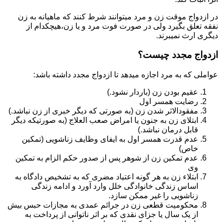
در ازدواج موقت زن و مرد میتوانند شرط کنند که ماهیانه به زن
نفقه تعلق بگیرد ولی در صورت فوت مرد و یا زن،هیچکدام از
دیگری ارث نمیبرند.
ازدواج مجدد چیست؟
عواملی که به مرد اجازه میدهد تا ازدواج مجدد داشته باشد:
عقیم بودن زن (باردار نشود.)
رضایت همسر اول
مفقودالاثر شدن زن (به صورتی که دیگر خبری از زن نباشد.)
ابتلای زن به جنون یا امراض صعب العلاج (به صورتیکه دیگر
قابل درمان نباشد.)
عدم قدرت همسر اول به ایفای وظایف زناشویی (تمکین
خاص)
عدم تمکین زن از شوهر پس از صدور حکم الزام به تمکین
وی
ابتلاء زن به هر گونه اعتیاد مضری که به تشخیص دادگاه به
اساس زندگی خانوادگی خلل وارد آورد و ادامه زندگی
زناشویی را غیر ممکن سازد.
محکومیت قطعی زن در جرائم عمدی به مجازات حبس بیش
از یک سال یا جزای نقدی که بر اثر ناتوانی از پرداخت به