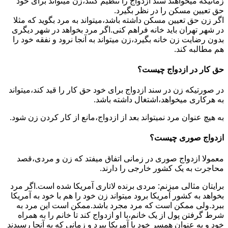
زمانیکه میخواهند سند ازدواج را تنظیم کنند،زن میتواند برای خود
حق تعیین مسکن را در نظر بگیرد.
اگر زن حق تعیین مسکن داشته باشد،میتواند به مرد بگوید که مثلا
در شهر تهران باید خانه فراهم کنی.اگر مرد بخواهد در شهر دیگری
بدون رضایت زن خانه بگیرد،زن میتواند به آنجا نرود و نفقه خود را
هم مطالبه کند.
حق کار در ازدواج چیست؟
در صورتیکه زن در سند ازدواج برای خود حق کار را قید کند،میتواند
به هرکاری میخواهد،اشتغال داشته باشد.
به هیچ عنوان مرد نمیتواند بعد از ازدواج،مانع از کار کردن زن شود.
ازدواج صوری چیست؟
معمولا ازدواج صوری در زمانی اتفاق میفتد که زن و مردی،قصد
محاجرت به یک کشور خارجی را دارند.
برایتان مثالی میزنم: مردی برنده لاتاری آمریکا شده است.اگر مرد
بخواهد به کشور آمریکا برود میتواند زن خود را هم با خود به آمریکا
ببرد.ولی ممکن است که مرد مجرد باشد.ممکن است این مرد به
شرط گرفتن پول از یک خانم،با او ازدواج کند تا خانم را به همراه
خود و به عنوان همسر خود با آمریکا ببرد و زمانی که به آنجا رسیدند