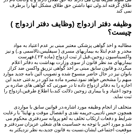
طلاق گرفته اند.ولی تنها داشتن حق طلاق مشکل آنها را برطرف
نمی کند
وظیفه دفتر ازدواج (وظایف دفتر ازدواج )
چیست؟
مطالبه و اخذ گواهی پزشکی معتبر مبنی بر عدم اعتیاد به مواد
مخدر و عدم ابتلا به بیماریهای مسری ( سیفلیس،تالاسمی و..) و نیز
واکسیناسیون زوجین،قبل از ثبت ازدواج (ماده ۲۳ ).فهرست
بیماریهای مد نظر قانون از سوی وزارت بهداشت به دفاتر اعلام
میگردد.و قانون سابق مبنی بر اخذ گواهی تزریق واکسن ضد کزاز
بانوان نیز در حال حاضر منسوخ شده و تصویب آئین نامه جدید موارد
مبهم را مشخص خواهد نمود.تبصره ماده مذکور در بدعتی جدید این
اجازه را به دفاتر ازدواج داده تا در صورتی که گواهی های صادره بر
وجود اعتیاد و یا بیماری زوجین دلالت کند،با اطلاع طرفین،ازدواج را
ثبت نماید.
متخلف از انجام وظیفه مورد اشاره،در قوانین سابق با مواردی
همچون حبس تادیبی،جریمه نقدی و انفصال موقت و نهایتا” با رعایت
شرایط و دفعات ارتکاب تخلف به لغو پروانه سردفتری محکوم می
شد.و مورد اخیر با توجه به حساسیت های شغلی عزیزان سردفتر و
موقعیت اجتماعی ایشان،نسبت به قانون جدید،به نظر نزدیکتر به