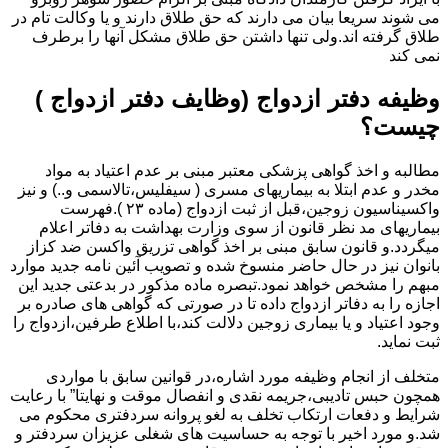
می شوند سریعا بیان می دارند که حق طلاق دارند و یا وکالت تام در
طلاق گرفته اند.ولی تنها داشتن حق طلاق مشکل آنها را برطرف
نمی کند
وظیفه دفتر ازدواج (وظایف دفتر ازدواج )
چیست؟
مطالبه و اخذ گواهی پزشکی معتبر مبنی بر عدم اعتیاد به مواد
مخدر و عدم ابتلا به بیماریهای مسری ( سیفلیس،تالاسمی و..) و نیز
واکسیناسیون زوجین،قبل از ثبت ازدواج (ماده ۲۳ ).فهرست
بیماریهای مد نظر قانون از سوی وزارت بهداشت به دفاتر اعلام
میگردد.و قانون سابق مبنی بر اخذ گواهی تزریق واکسن ضد کزاز
بانوان نیز در حال حاضر منسوخ شده و تصویب آئین نامه جدید موارد
مبهم را مشخص خواهد نمود.تبصره ماده مذکور در بدعتی جدید این
اجازه را به دفاتر ازدواج داده تا در صورتی که گواهی های صادره بر
وجود اعتیاد و یا بیماری زوجین دلالت کند،با اطلاع طرفین،ازدواج را
ثبت نماید.
متخلف از انجام وظیفه مورد اشاره،در قوانین سابق با مواردی
همچون حبس تادیبی،جریمه نقدی و انفصال موقت و نهایتا” با رعایت
شرایط و دفعات ارتکاب تخلف به لغو پروانه سردفتری محکوم می
شد.و مورد اخیر با توجه به حساسیت های شغلی عزیزان سردفتر و