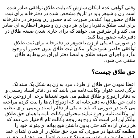
وقتی گواهی عدم امکان سازش که بابت طلاق توافقی صادر شده
است زن و شوهر باید در تاریخ مشخص شده در دفترخانه برای ثبت
طلاق حضور پیدا کنند.در صورت عدم حضور زن وشوهر در دفترخانه
برای ثبت طلاق،دفتردار برای هر دوی زن و شوهر اخطاریه ای صادر
می کند و از طرفین می خواهد که برای جاری شدن صیغه طلاق در
دفترخانه حضور پیدا کنند.
در صورتی که یکی از زن یا شوهر در دفترخانه برای ثبت طلاق
توافقی حاضر نشود،دیگر امکان ثبت طلاق بدون حضور او وجود
ندارد و اجرای صیغه طلاق و امضا دفتر اوراق مربوط به طلاق
منتفی می شود.
حق طلاق چیست؟
اعطا نمودن حق طلاق از طرف مرد به زن به شکل یک سند تک
برگی تحت عنوان وکالت نامه می باشد که در دفاتر اسناد رسمی و
نه دفاتر ازدواج و طلاق تنظیم می شود.اشتباها برخی از زوجین برای
دادن حق طلاق به دفترخانه ای که ازدواج آن ها را ثبت کرده مراجعه
می کنند.در صورتی که باید به یکی از دفاتر اسناد رسمی برای تنظیم
این وکالت نامه رجوع نمایند.محتوای وکالت نامه یا همان حق طلاق
بیانگراین امر است که زوج به زوجه وکالت تام الاختیار می دهد که
هر زمان اراده کند حتی بدون داشتن هیچ بهانه ای،بتواند خود را
مطلقه کند.تنها در صورتی که مرد حق طلاق را از همان ابتدای عقد
یا در زمان جاری شدن صیغه نکاح به زن انتقال می دهد،این حق در