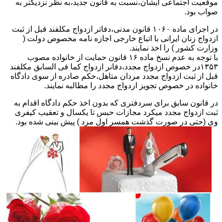
موقعیت اجتماعی ایشان،نسبت به قانون جدید،به نظر نزدیکتر به
صواب بود.
در اجرای ماده ۱۰۶۰ قانون مدنی،دفاتر ازدواج مکلفند قبل از ثبت
ازدواج زنان ایرانی با اتباع خارجی اجازه نامه مخصوص دولت (
وزارت کشور ) را اخذ نمایند.
با توجه به عدم نسخ ماده ۱۶ قانون حمایت از خانواده مصوب
۱۳۵۳در خصوص ازدواج مجدد،دفانر ازدواج کما فی السابق مکلفند
قبل از ثبت ازدواج مجدد مردان متاهل،حکم صادره از سوی دادگاه
خانواده در خصوص تجویز ازدواج مجدد را مطالبه نمایند.
در قانون سابق برای سردفتری که بدون اخذ حکم دادگاه اقدام به
ثبت ازدواج مجدد میکرد مجازات حبس تا یکسال و تعقیب کیفری
وی (حتی در صورت گذشت همسر اول مرد ) پیش بینی شده بود.