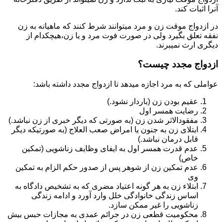
آنرا اثبات کند.
در ازدواج موقت زن و مرد میتوانند شرط کنند که ماهیانه به زن
نفقه تعلق بگیرد ولی در صورت فوت مرد و یا زن،هیچکدام از
دیگری ارث نمیبرند.
ازدواج مجدد چیست؟
عواملی که به مرد اجازه میدهد تا ازدواج مجدد داشته باشد:
عقیم بودن زن (باردار نشود.)
رضایت همسر اول
مفقودالاثر شدن زن (به صورتی که دیگر خبری از زن نباشد.)
ابتلای زن به جنون یا امراض صعب العلاج (به صورتیکه دیگر
قابل درمان نباشد.)
عدم قدرت همسر اول به ایفای وظایف زناشویی (تمکین
خاص)
عدم تمکین زن از شوهر پس از صدور حکم الزام به تمکین
وی
ابتلاء زن به هر گونه اعتیاد مضری که به تشخیص دادگاه به
اساس زندگی خانوادگی خلل وارد آورد و ادامه زندگی
زناشویی را غیر ممکن سازد.
محکومیت قطعی زن در جرائم عمدی به مجازات حبس بیش