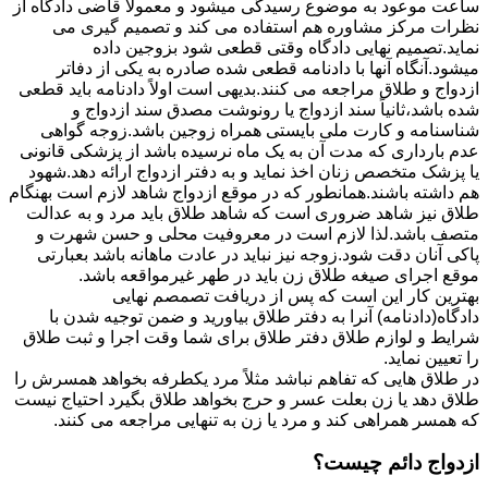
ساعت موعود به موضوع رسیدگی میشود و معمولاً قاضی دادگاه از
نظرات مرکز مشاوره هم استفاده می کند و تصمیم گیری می
نماید.تصمیم نهایی دادگاه وقتی قطعی شود بزوجین داده
میشود.آنگاه آنها با دادنامه قطعی شده صادره به یکی از دفاتر
ازدواج و طلاق مراجعه می کنند.بدیهی است اولاً دادنامه باید قطعی
شده باشد،ثانیاً سند ازدواج یا رونوشت مصدق سند ازدواج و
شناسنامه و کارت ملی بایستی همراه زوجین باشد.زوجه گواهی
عدم بارداری که مدت آن به یک ماه نرسیده باشد از پزشکی قانونی
یا پزشک متخصص زنان اخذ نماید و به دفتر ازدواج ارائه دهد.شهود
هم داشته باشند.همانطور که در موقع ازدواج شاهد لازم است بهنگام
طلاق نیز شاهد ضروری است که شاهد طلاق باید مرد و به عدالت
متصف باشد.لذا لازم است در معروفیت محلی و حسن شهرت و
پاکی آنان دقت شود.زوجه نیز نباید در عادت ماهانه باشد بعبارتی
موقع اجرای صیغه طلاق زن باید در طهر غیرمواقعه باشد.
بهترین کار این است که پس از دریافت تصمصم نهایی
دادگاه(دادنامه) آنرا به دفتر طلاق بیاورید و ضمن توجیه شدن با
شرایط و لوازم طلاق دفتر طلاق برای شما وقت اجرا و ثبت طلاق
را تعیین نماید.
در طلاق هایی که تفاهم نباشد مثلاً مرد یکطرفه بخواهد همسرش را
طلاق دهد یا زن بعلت عسر و حرج بخواهد طلاق بگیرد احتیاج نیست
که همسر همراهی کند و مرد یا زن به تنهایی مراجعه می کنند.
ازدواج دائم چیست؟