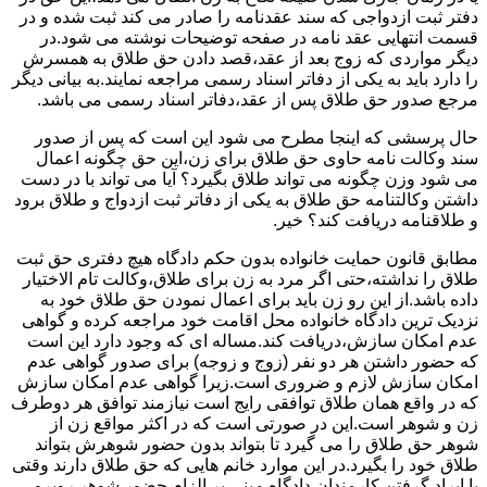
دفتر ثبت ازدواجی که سند عقدنامه را صادر می کند ثبت شده و در
قسمت انتهایی عقد نامه در صفحه توضیحات نوشته می شود.در
دیگر مواردی که زوج بعد از عقد،قصد دادن حق طلاق به همسرش
را دارد باید به یکی از دفاتر اسناد رسمی مراجعه نمایند.به بیانی دیگر
مرجع صدور حق طلاق پس از عقد،دفاتر اسناد رسمی می باشد.
حال پرسشی که اینجا مطرح می شود این است که پس از صدور
سند وکالت نامه حاوی حق طلاق برای زن،این حق چگونه اعمال
می شود وزن چگونه می تواند طلاق بگیرد؟ آیا می تواند با در دست
داشتن وکالتنامه حق طلاق به یکی از دفاتر ثبت ازدواج و طلاق برود
و طلاقنامه دریافت کند؟ خیر.
مطابق قانون حمایت خانواده بدون حکم دادگاه هیچ دفتری حق ثبت
طلاق را نداشته،حتی اگر مرد به زن برای طلاق،وکالت تام الاختیار
داده باشد.از این رو زن باید برای اعمال نمودن حق طلاق خود به
نزدیک ترین دادگاه خانواده محل اقامت خود مراجعه کرده و گواهی
عدم امکان سازش،دریافت کند.مساله ای که وجود دارد این است
که حضور داشتن هر دو نفر (زوج و زوجه) برای صدور گواهی عدم
امکان سازش لازم و ضروری است.زیرا گواهی عدم امکان سازش
که در واقع همان طلاق توافقی رایج است نیازمند توافق هر دوطرف
زن و شوهر است.این در صورتی است که در اکثر مواقع زن از
شوهر حق طلاق را می گیرد تا بتواند بدون حضور شوهرش بتواند
طلاق خود را بگیرد.در این موارد خانم هایی که حق طلاق دارند وقتی
با ایراد گرفتن کارمندان دادگاه مبنی بر الزام حضور شوهر روبرو