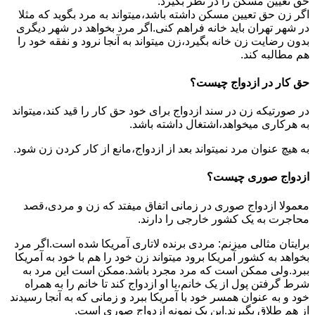
حق تعیین مسکن را در نظر بگیرد.
اگر زن حق تعیین مسکن داشته باشد،میتواند به مرد بگوید که مثلا
در شهر تهران باید خانه فراهم کنی.اگر مرد بخواهد در شهر دیگری
بدون رضایت زن خانه بگیرد،زن میتواند به آنجا نرود و نفقه خود را
هم مطالبه کند.
حق کار در ازدواج چیست؟
در صورتیکه زن در سند ازدواج برای خود حق کار را قید کند،میتواند
به هرکاری میخواهد،اشتغال داشته باشد.
به هیچ عنوان مرد نمیتواند بعد از ازدواج،مانع از کار کردن زن شود.
ازدواج صوری چیست؟
معمولا ازدواج صوری در زمانی اتفاق میفتد که زن و مردی،قصد
محاجرت به یک کشور خارجی را دارند.
برایتان مثالی میزنم: مردی برنده لاتاری آمریکا شده است.اگر مرد
بخواهد به کشور آمریکا برود میتواند زن خود را هم با خود به آمریکا
ببرد.ولی ممکن است که مرد مجرد باشد.ممکن است این مرد به
شرط گرفتن پول از یک خانم،با او ازدواج کند تا خانم را به همراه
خود و به عنوان همسر خود با آمریکا ببرد و زمانی که به آنجا رسیدند
از هم طلاق بگیرند.این یک نمونه ازدواج صوری است.