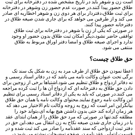
است زن و شوهر باید در تاریخ مشخص شده در دفترخانه برای ثبت
طلاق حضور پیدا کنند.در صورت عدم حضور زن وشوهر در دفترخانه
برای ثبت طلاق،دفتردار برای هر دوی زن و شوهر اخطاریه ای صادر
می کند و از طرفین می خواهد که برای جاری شدن صیغه طلاق در
دفترخانه حضور پیدا کنند.
در صورتی که یکی از زن یا شوهر در دفترخانه برای ثبت طلاق
توافقی حاضر نشود،دیگر امکان ثبت طلاق بدون حضور او وجود
ندارد و اجرای صیغه طلاق و امضا دفتر اوراق مربوط به طلاق
منتفی می شود.
حق طلاق چیست؟
اعطا نمودن حق طلاق از طرف مرد به زن به شکل یک سند تک
برگی تحت عنوان وکالت نامه می باشد که در دفاتر اسناد رسمی و
نه دفاتر ازدواج و طلاق تنظیم می شود.اشتباها برخی از زوجین برای
دادن حق طلاق به دفترخانه ای که ازدواج آن ها را ثبت کرده مراجعه
می کنند.در صورتی که باید به یکی از دفاتر اسناد رسمی برای تنظیم
این وکالت نامه رجوع نمایند.محتوای وکالت نامه یا همان حق طلاق
بیانگراین امر است که زوج به زوجه وکالت تام الاختیار می دهد که
هر زمان اراده کند حتی بدون داشتن هیچ بهانه ای،بتواند خود را
مطلقه کند.تنها در صورتی که مرد حق طلاق را از همان ابتدای عقد
یا در زمان جاری شدن صیغه نکاح به زن انتقال می دهد،این حق در
دفتر ثبت ازدواجی که سند عقدنامه را صادر می کند ثبت شده و در
قسمت انتهایی عقد نامه در صفحه توضیحات نوشته می شود.در