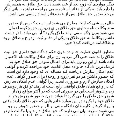
دیگر مواردی که زوج بعد از عقد،قصد دادن حق طلاق به همسرش
را دارد باید به یکی از دفاتر اسناد رسمی مراجعه نمایند.به بیانی دیگر
مرجع صدور حق طلاق پس از عقد،دفاتر اسناد رسمی می باشد.
حال پرسشی که اینجا مطرح می شود این است که پس از صدور
سند وکالت نامه حاوی حق طلاق برای زن،این حق چگونه اعمال
می شود وزن چگونه می تواند طلاق بگیرد؟ آیا می تواند با در دست
داشتن وکالتنامه حق طلاق به یکی از دفاتر ثبت ازدواج و طلاق برود
و طلاقنامه دریافت کند؟ خیر.
مطابق قانون حمایت خانواده بدون حکم دادگاه هیچ دفتری حق ثبت
طلاق را نداشته،حتی اگر مرد به زن برای طلاق،وکالت تام الاختیار
داده باشد.از این رو زن باید برای اعمال نمودن حق طلاق خود به
نزدیک ترین دادگاه خانواده محل اقامت خود مراجعه کرده و گواهی
عدم امکان سازش،دریافت کند.مساله ای که وجود دارد این است
که حضور داشتن هر دو نفر (زوج و زوجه) برای صدور گواهی عدم
امکان سازش لازم و ضروری است.زیرا گواهی عدم امکان سازش
که در واقع همان طلاق توافقی رایج است نیازمند توافق هر دوطرف
زن و شوهر است.این در صورتی است که در اکثر مواقع زن از
شوهر حق طلاق را می گیرد تا بتواند بدون حضور شوهرش بتواند
طلاق خود را بگیرد.در این موارد خانم هایی که حق طلاق دارند وقتی
با ایراد گرفتن کارمندان دادگاه مبنی بر الزام حضور شوهر روبرو
می شوند سریعا بیان می دارند که حق طلاق دارند و یا وکالت تام در
طلاق گرفته اند.ولی تنها داشتن حق طلاق مشکل آنها را برطرف