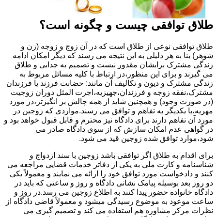
طلاق توافقی چیست و چگونه است؟
طلاق توافقی نوعی از طلاق است که در آن زوج و زوجه (زن و
شوهر) بنا به هر دلیلی به این نتیجه می رسند که دیگر امکان ادامه
زندگی مشترک برایشان مقدور نیست و تصمیم به جدایی و طلاق
می گیرند و برای این منظور،در ارتباط با کلیه مسائل مربوط به
زندگی مشترک و دیون و تکالیف آن مانند: حضانت فرزند یا فرزندان
مشترک،نفقه زوجه و فرزندان،جهیزیه،اجرت المثل دوران زوجیت
(در صورت وجود) و همچنین شاید از همه چالش بر انگیزتر،در مورد
مهریه،با یکدیگر به تفاهم و توافق می رسند.مواردی که زوجین در
مورد آن تفاهم دارند برای دادگاه نیز محترم و قابل قبول خواهد بود و
در گواهی عدم امکان سازش که از سوی دادگاه صادر می
شود،موارد توافق شده زوجین قید می شود.
برای اقدام به طلاق اگر توافقی باشد زوجین با سند ازدواج و
شناسنامه و کارت ملی به یکی از دفاتر خدمات قضایی مراجعه می
کنند و دادخواست مورد توافق خود را ارائه می نمایند و معمولاً یکی
دو روز بعد بوسیله پیامک نشانی دادگاه و روز و ساعتی که باید در
دادگاه خانواده حضور پیدا کنند به اطلاع زوجین می رسد.در روز و
ساعت موعود به موضوع رسیدگی میشود و معمولاً قاضی دادگاه از
نظرات مرکز مشاوره هم استفاده می کند و تصمیم گیری می