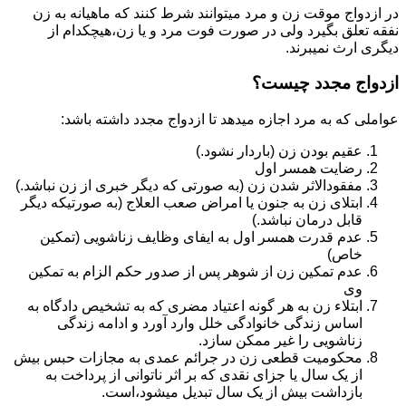
در ازدواج موقت زن و مرد میتوانند شرط کنند که ماهیانه به زن
نفقه تعلق بگیرد ولی در صورت فوت مرد و یا زن،هیچکدام از
دیگری ارث نمیبرند.
ازدواج مجدد چیست؟
عواملی که به مرد اجازه میدهد تا ازدواج مجدد داشته باشد:
عقیم بودن زن (باردار نشود.)
رضایت همسر اول
مفقودالاثر شدن زن (به صورتی که دیگر خبری از زن نباشد.)
ابتلای زن به جنون یا امراض صعب العلاج (به صورتیکه دیگر
قابل درمان نباشد.)
عدم قدرت همسر اول به ایفای وظایف زناشویی (تمکین
خاص)
عدم تمکین زن از شوهر پس از صدور حکم الزام به تمکین
وی
ابتلاء زن به هر گونه اعتیاد مضری که به تشخیص دادگاه به
اساس زندگی خانوادگی خلل وارد آورد و ادامه زندگی
زناشویی را غیر ممکن سازد.
محکومیت قطعی زن در جرائم عمدی به مجازات حبس بیش
از یک سال یا جزای نقدی که بر اثر ناتوانی از پرداخت به
بازداشت بیش از یک سال تبدیل می‎شود،است.