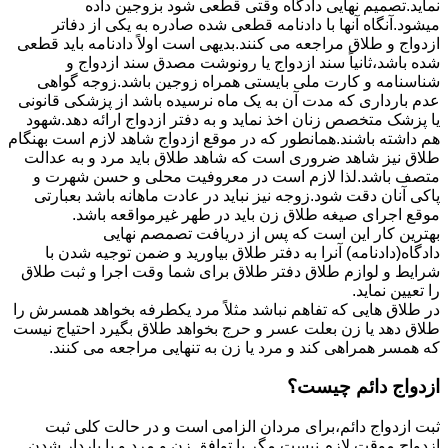
نماید.تصمیم نهایی دادگاه وقتی قطعی شود بزوجین داده
میشود.آنگاه آنها با دادنامه قطعی شده صادره به یکی از دفاتر
ازدواج و طلاق مراجعه می کنند.بدیهی است اولاً دادنامه باید قطعی
شده باشد،ثانیاً سند ازدواج یا رونوشت مصدق سند ازدواج و
شناسنامه و کارت ملی بایستی همراه زوجین باشد.زوجه گواهی
عدم بارداری که مدت آن به یک ماه نرسیده باشد از پزشکی قانونی
یا پزشک متخصص زنان اخذ نماید و به دفتر ازدواج ارائه دهد.شهود
هم داشته باشند.همانطور که در موقع ازدواج شاهد لازم است بهنگام
طلاق نیز شاهد ضروری است که شاهد طلاق باید مرد و به عدالت
متصف باشد.لذا لازم است در معروفیت محلی و حسن شهرت و
پاکی آنان دقت شود.زوجه نیز نباید در عادت ماهانه باشد بعبارتی
موقع اجرای صیغه طلاق زن باید در طهر غیرمواقعه باشد.
بهترین کار این است که پس از دریافت تصمصم نهایی
دادگاه(دادنامه) آنرا به دفتر طلاق بیاورید و ضمن توجیه شدن با
شرایط و لوازم طلاق دفتر طلاق برای شما وقت اجرا و ثبت طلاق
را تعیین نماید.
در طلاق هایی که تفاهم نباشد مثلاً مرد یکطرفه بخواهد همسرش را
طلاق دهد یا زن بعلت عسر و حرج بخواهد طلاق بگیرد احتیاج نیست
که همسر همراهی کند و مرد یا زن به تنهایی مراجعه می کنند.
ازدواج دائم چیست؟
ثبت ازدواج دائم،برای مردان الزامی است و در حالت کلی ثبت
ازدواج موقت لازم نیست مگر با توافق زن و مرد و یا باردار شدن