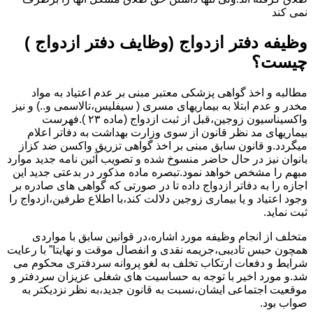
نمی کند
وظیفه دفتر ازدواج (وظایف دفتر ازدواج )
چیست؟
مطالبه و اخذ گواهی پزشکی معتبر مبنی بر عدم اعتیاد به مواد
مخدر و عدم ابتلا به بیماریهای مسری ( سیفلیس،تالاسمی و..) و نیز
واکسیناسیون زوجین،قبل از ثبت ازدواج (ماده ۲۳ ).فهرست
بیماریهای مد نظر قانون از سوی وزارت بهداشت به دفاتر اعلام
میگردد.و قانون سابق مبنی بر اخذ گواهی تزریق واکسن ضد کزاز
بانوان نیز در حال حاضر منسوخ شده و تصویب آئین نامه جدید موارد
مبهم را مشخص خواهد نمود.تبصره ماده مذکور در بدعتی جدید این
اجازه را به دفاتر ازدواج داده تا در صورتی که گواهی های صادره بر
وجود اعتیاد و یا بیماری زوجین دلالت کند،با اطلاع طرفین،ازدواج را
ثبت نماید.
متخلف از انجام وظیفه مورد اشاره،در قوانین سابق با مواردی
همچون حبس تادیبی،جریمه نقدی و انفصال موقت و نهایتا” با رعایت
شرایط و دفعات ارتکاب تخلف به لغو پروانه سردفتری محکوم می
شد.و مورد اخیر با توجه به حساسیت های شغلی عزیزان سردفتر و
موقعیت اجتماعی ایشان،نسبت به قانون جدید،به نظر نزدیکتر به
صواب بود.