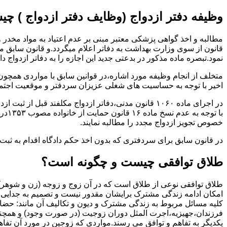
وظیفه دفتر ازدواج (وظایف دفتر ازدواج ) چ
قانون از سوی وزارت بهداشت به دفاتر اعلام میگردد.و قانون سابق م
نمود.تبصره ماده مذکور در بدعتی جدید این اجازه را به دفاتر ازدواج د
متخلف از انجام وظیفه مورد اشاره،در قوانین سابق با مواردی همچون
اخیر با توجه به حساسیت های شغلی عزیزان سردفتر و موقعیت اجتماع
در اجرای ماده ۱۰۶۰ قانون مدنی،دفاتر ازدواج مکلفند قبل از ثبت ازدواج زنان ایرانی با اتباع خارجی اجازه نامه مخصوص دولت ( وزارت کشور ) را اخذ نمایند.
با ت
خصوص تجویز ازدواج مجدد را مطالبه نمایند.
در قانون سابق برای سردفتری که بدون اخذ حکم دادگاه اقدام به ث
طلاق توافقی چیست و چگونه است؟
طلاق توافقی نوعی از طلاق است که در آن زوج و زوجه (زن و شوهر) بن
امکان ادامه زندگی مشترک برایشان مقدور نیست و تصمیم به جدایی و 
کلیه مسائل مربوط به زندگی مشترک و دیون و تکالیف آن مانند: حضا
فرزندان،جهیزیه،اجرت المثل دوران زوجیت (در صورت وجود) و همچنین 
یکدیگر به تفاهم و توافق می رسند.مواردی که زوجین در مورد آن تفاهم