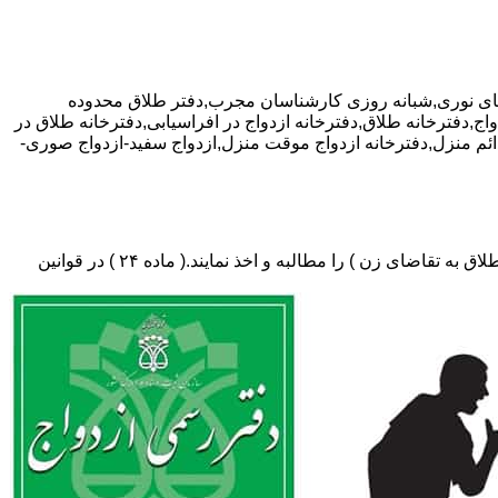
خفیف ویژه مشاوره رایگان,09381024452-آقای نوری,شبانه روزی کارشناسان مجرب,دفتر طلاق محدوده
واج,دفترخانه طلاق,دفترخانه ازدواج در افراسیابی,دفترخانه طلاق در
ج دائم منزل,دفترخانه ازدواج موقت منزل,ازدواج سفید-ازدواج صوری-
دفتر طلاق،باید در ثبت طلاق گواهی عدم امکان سازش (مخصوص طلاق توافقی و یا طلاق به تقاضای مرد ) و لازم ضروری حکم دادگاه (در طلاق به تقاضای زن ) را مطالبه و اخذ نمایند.( ماده ۲۴ ) در قوانین