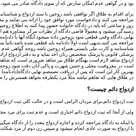
بود و در گواهی عدم امکان سازش که از سوی دادگاه صادر می شود،م
برای اقدام به طلاق اگر توافقی باشد زوجین با سند ازدواج و شناسنا
مراجعه می کنند و دادخواست مورد توافق خود را ارائه می نمایند و معمو
روز و ساعتی که باید در دادگاه خانواده حضور پیدا کنند به اطلاع ز
رسیدگی میشود و معمولاً قاضی دادگاه از نظرات مرکز مشاوره هم ا
نهایی دادگاه وقتی قطعی شود بزوجین داده میشود.آنگاه آنها با دادنام
مراجعه می کنند.بدیهی است اولاً دادنامه باید قطعی شده باشد،ثانیاً 
شناسنامه و کارت ملی بایستی همراه زوجین باشد.زوجه گواهی عدم با
پزشکی قانونی یا پزشک متخصص زنان اخذ نماید و به دفتر ازدواج ارائ
ازدواج شاهد لازم است بهنگام طلاق نیز شاهد ضروری است که شاهد ط
است در معروفیت محلی و حسن شهرت و پاکی آنان دقت شود.زوجه نیز ن
بهترین کار این است که پس از دریافت تصمصم نهایی دادگاه(دادنامه) آ
در طلاق هایی که تفاهم نباشد مثلاً مرد یکطرفه بخواهد همسرش را طل
ازدواج دائم چیست؟
ثبت ازدواج دائم،برای مردان الزامی است و در حالت کلی ثبت ازدواج 
ولی از آنجا که ثبت ازدواج دائم اجباری است و عدم ثبت برای مرد مج
یا اینکه به دادگاه مراجعه کرده و اجازه ازدواج مجدد را از دادگاه میگی
یا ازدواج به صورت عادی انجام میشود و سپس زن دوم از مرد شکایت می