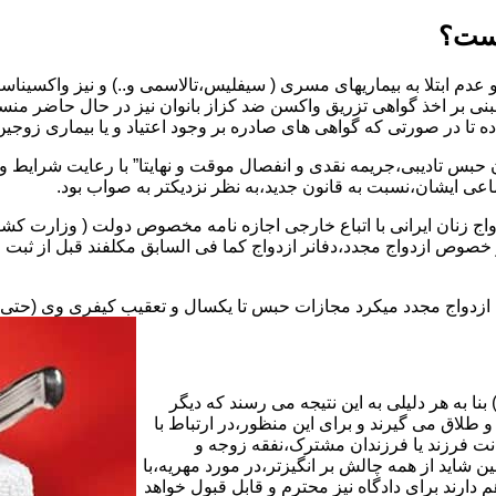
یست؟
بنی بر اخذ گواهی تزریق واکسن ضد کزاز بانوان نیز در حال حاضر من
اده تا در صورتی که گواهی های صادره بر وجود اعتیاد و یا بیماری زوجین 
 حبس تادیبی،جریمه نقدی و انفصال موقت و نهایتا” با رعایت شرایط 
ی ایشان،نسبت به قانون جدید،به نظر نزدیکتر به صواب بود.
وجه به عدم نسخ ماده ۱۶ قانون حمایت از خانواده مصوب ۱۳۵۳در خصوص ازدواج مجدد،دفانر ازدواج کما ف
بت ازدواج مجدد میکرد مجازات حبس تا یکسال و تعقیب کیفری وی (حت
ا به هر دلیلی به این نتیجه می رسند که دیگر
طلاق می گیرند و برای این منظور،در ارتباط با
نت فرزند یا فرزندان مشترک،نفقه زوجه و
شاید از همه چالش بر انگیزتر،در مورد مهریه،با
 دارند برای دادگاه نیز محترم و قابل قبول خواهد