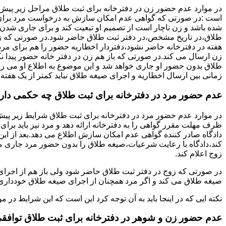
در موارد عدم حضور زن در دفترخانه برای ثبت طلاق مراحل زیر پیش
است :در صورتی که گواهی عدم امکان سازش به درخواست مرد برای
شده باشد و زن ناچار است از تصمیم او تبعیت کند و برای جاری شدن
طلاق،در تاریخ مشخص،در دفتر ثبت طلاق حاضر شود.در صورتی که
هفته در دفترخانه حاضر نشود،دفتردار اخطاریه حضور را هم برای مرد
زن ارسال می کند.در صورتی که باز هم زن در دفتر خانه حضور پیدا ن
طلاق بدون حضور او جاری خواهد شد و این موضوع به اطلاع او می ر
زمانی بین ارسال اخطاریه و اجرای صیغه طلاق نباید کمتر از یک هفته 
عدم حضور مرد در دفترخانه برای ثبت طلاق چه حکمی دار
در موارد عدم حضور مرد در دفترخانه برای ثبت طلاق شرایط زیر پیش
ظرف مهلت مقرر گواهی را به دفترخانه ارائه دهد و مرد نیز باید برا
دادگاه صادر کننده گواهی عدم امکان سازش اطلاع می دهد.بعد از این 
کند،دادگاه با رعایت شرعیات،صیغه طلاق را بدون حضور مرد جاری می 
زوج اعلام کند.
در صورتی که زوج در دفتر ثبت طلاق حاضر شود ولی باز هم از اجرای
صیغه طلاق می کند و اگر مرد همچنان از اجرای صیغه طلاق خودداری ک
نکته ایی که در اینجا باید به آن توجه کرد این است که این شرایط د
عدم حضور زن و شوهر در دفترخانه برای ثبت طلاق توافق