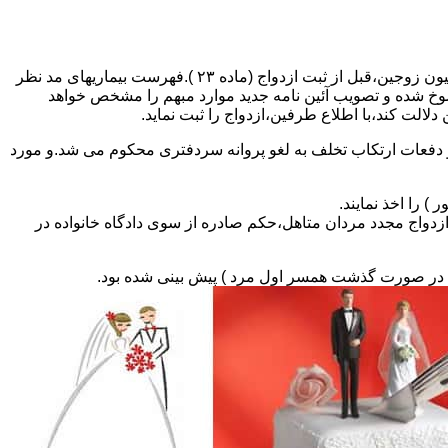
مطالبه و اخذ گواهی پزشکی معتبر مبنی بر عدم اعتیاد به مواد مخدر و عدم ابتلا به بیماریهای مسری ( سیفلیس،تالاسمی و..) و نیز واکسیناسیون زوجین،قبل از ثبت ازدواج (ماده ۲۳ ).فهرست بیماریهای مد نظر
سوخ شده و تصویب آئین نامه جدید موارد مبهم را مشخص خواهد
دلالت کند،با اطلاع طرفین،ازدواج را ثبت نماید.
و دفعات ارتکاب تخلف به لغو پروانه سردفتری محکوم می شد.و مورد
ی السابق مکلفند قبل از ثبت ازدواج مجدد مردان متاهل،حکم صادره از سوی دادگاه خانواده در
ی در صورت گذشت همسر اول مرد ) پیش بینی شده بود.