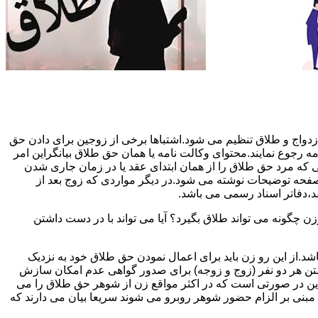
دواج و طلاق تنظیم می شود.اشتباها برخی از زوجین برای دادن حق
مه رجوع نمایند.محتوای وکالت نامه یا همان حق طلاق بیانگراین امر
تی که مرد حق طلاق را از همان ابتدای عقد یا در زمان جاری شدن
 صفحه توضیحات نوشته می شود.در دیگر مواردی که زوج بعد از
د،دفاتر اسناد رسمی می باشد.
گونه می تواند طلاق بگیرد؟ آیا می تواند با در دست داشتن
شد.از این رو زن باید برای اعمال نمودن حق طلاق خود به نزدیک
تن هر دو نفر (زوج و زوجه) برای صدور گواهی عدم امکان سازش
ن در صورتی است که در اکثر مواقع زن از شوهر حق طلاق را می
اه مبنی بر الزام حضور شوهر روبرو می شوند سریعا بیان می دارند که