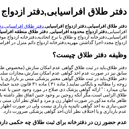
دفتر طلاق افراسیابی,دفتر ازدواج 
دفتر طلاق افراسیابی
,
دفتر ازدواج افراسیابی
,
دفتر طلاق افراسیابی
,
دف
افراسیابی,
دفتر ازدواج محدوده افراسیابی
,
دفتر طلاق منطقه افراسیا
افراسیابی,دفترخانه ازدواج و طلاق با نرخ اتحادیه,دفترخانه ازدواج م
ازدواج مجدد-اجرا گذاشتن مهریه,دفترخانه ازدواج دائم منزل در افراسی
وظیفه دفتر طلاق چیست؟
سابق نیز در صورت عدم اخذ گواهی عدم امکان سازش،مجازات سلب 
دفتر طلاق،باید در ثبت طلاق گواهی معتبر پزشکی مبنی بر بارداری یا 
زوجه را مطالبه و بایگانی نمایند.( ماده ۳۱ ) ماد
بیان میدارد : ” ارائه گواهی پزشک ذی صلاح در مورد وجود جنین یا عدم
طلاق الزامی است،مگر آنکه زوجین بر وجود جنین اتفاق نظر داشته باشن
ظاهر ماده مذکور،در صورت اظهار زن و مرد و اتفاق نظر آنان مبنی ب
جنین،نیازی به اخذ گواهی تائیدیه بارداری نیست ولی در صورت اظهار 
عدم بارداری و یا اختلاف نظر آنان،اخذ گواهی پزشکی ضرورت دارد.
عدم حضور زن در دفترخانه برای ثبت طلاق چه حکمی دارد