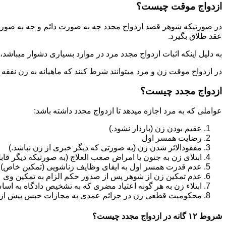
ازدواج موقت چیست؟
در صورتیکه شوهر قصد ازدواج مجدد چه به صورت دائم و چه به صورت م
عقد طلاق بگیرد.
به دلیل اینکه اثبات ازدواج مجدد مرد در موارد بسیاری دشوار میباشد،م
در ازدواج موقت زن و مرد میتوانند شرط کنند که ماهیانه به زن نفقه
ازدواج مجدد چیست؟
عواملی که به مرد اجازه میدهد تا ازدواج مجدد داشته باشد:
عقیم بودن زن (باردار نشود.)
رضایت همسر اول
مفقودالاثر شدن زن (به صورتی که دیگر خبری از زن نباشد.)
ابتلای زن به جنون یا امراض صعب العلاج (به صورتیکه دیگر قابل
عدم قدرت همسر اول به ایفای وظایف زناشویی (تمکین خاص)
عدم تمکین زن از شوهر پس از صدور حکم الزام به تمکین وی
ابتلاء زن به هر گونه اعتیاد مضری که به تشخیص دادگاه به اسا
محکومیت قطعی زن در جرائم عمدی به مجازات حبس بیش از یک سال ی
شروط ۱۲ گانه در ازدواج مجدد چیست؟