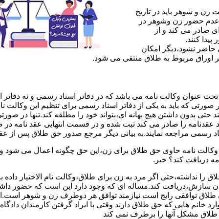
ن و شوهر باید در تاریخ
 عدم حضور زن وشوهر در
ی صادر می کند و از
یدا کنند.
ی حاضر نشود،دیگر امکان
ر اوراق مربوط به طلاق منتفی می شود.
 عنوان وکالت نامه می باشد که در دفاتر اسناد رسمی و نه دفاتر از
 صورتی که باید به یکی از دفاتر اسناد رسمی برای تنظیم این وکالت نا
د حتی بدون داشتن هیچ بهانه ای،بتواند خود را مطلقه کند.تنها در صور
د عقدنامه را صادر می کند ثبت شده و در قسمت انتهایی عقد نامه در
اد رسمی مراجعه نمایند.به بیانی دیگر مرجع صدور حق طلاق پس از عق
لت نامه حاوی حق طلاق برای زن،این حق چگونه اعمال می شود وزن چ
مه دریافت کند؟ خیر.
را نداشته،حتی اگر مرد به زن برای طلاق،وکالت تام الاختیار داده با
کان سازش،دریافت کند.مساله ای که وجود دارد این است که حضور داش
طلاق توافقی رایج است نیازمند توافق هر دوطرف زن و شوهر است.ای
وارد خانم هایی که حق طلاق دارند وقتی با ایراد گرفتن کارمندان دادگ
ق طلاق مشکل آنها را برطرف نمی کند