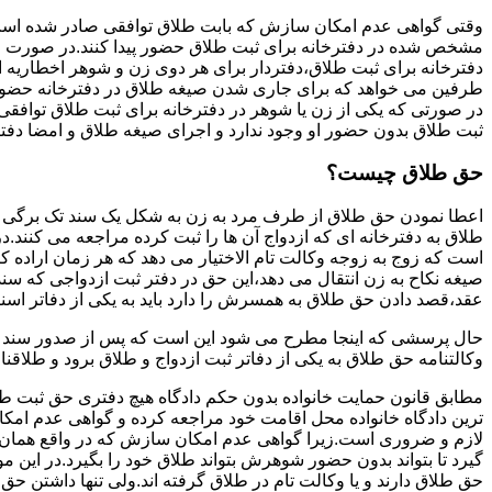
وقتی گواهی عدم امکان سازش که بابت طلاق توافقی صادر شده است ز
مشخص شده در دفترخانه برای ثبت طلاق حضور پیدا کنند.در صورت
دفترخانه برای ثبت طلاق،دفتردار برای هر دوی زن و شوهر اخطاریه ا
طرفین می خواهد که برای جاری شدن صیغه طلاق در دفترخانه حضور پ
در صورتی که یکی از زن یا شوهر در دفترخانه برای ثبت طلاق توافق
ثبت طلاق بدون حضور او وجود ندارد و اجرای صیغه طلاق و امضا دفت
حق طلاق چیست؟
اعطا نمودن حق طلاق از طرف مرد به زن به شکل یک سند تک برگی تحت
طلاق به دفترخانه ای که ازدواج آن ها را ثبت کرده مراجعه می کنند.در
است که زوج به زوجه وکالت تام الاختیار می دهد که هر زمان اراده کن
صیغه نکاح به زن انتقال می دهد،این حق در دفتر ثبت ازدواجی که سن
عقد،قصد دادن حق طلاق به همسرش را دارد باید به یکی از دفاتر اسن
حال پرسشی که اینجا مطرح می شود این است که پس از صدور سند وکا
وکالتنامه حق طلاق به یکی از دفاتر ثبت ازدواج و طلاق برود و طلاقنا
مطابق قانون حمایت خانواده بدون حکم دادگاه هیچ دفتری حق ثبت طلاق 
ترین دادگاه خانواده محل اقامت خود مراجعه کرده و گواهی عدم ام
لازم و ضروری است.زیرا گواهی عدم امکان سازش که در واقع همان 
گیرد تا بتواند بدون حضور شوهرش بتواند طلاق خود را بگیرد.در این م
حق طلاق دارند و یا وکالت تام در طلاق گرفته اند.ولی تنها داشتن ح