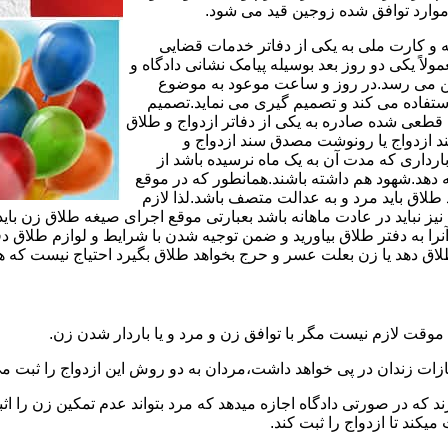
وارد توافق شده زوجین قید می شود.
مه و کارت ملی به یکی از دفاتر خدمات قضایی
لاً یکی دو روز بعد بوسیله پیامک نشانی دادگاه و
وجین می رسد.در روز و ساعت موعود به موضوع
ستفاده می کند و تصمیم گیری می نماید.تصمیم
ه قطعی شده صادره به یکی از دفاتر ازدواج و طلاق
سند ازدواج یا رونوشت مصدق سند ازدواج و
رداری که مدت آن به یک ماه نرسیده باشد از
ه دهد.شهود هم داشته باشند.همانطور که در موقع
لاق باید مرد و به عدالت متصف باشد.لذا لازم
باید در عادت ماهانه باشد بعبارتی موقع اجرای صیغه طلاق زن باید 
نرا به دفتر طلاق بیاورید و ضمن توجیه شدن با شرایط و لوازم طلاق دف
اق دهد یا زن بعلت عسر و حرج بخواهد طلاق بگیرد احتیاج نیست که هم
موقت لازم نیست مگر با توافق زن و مرد و یا باردار شدن زن.
ازات زندان در پی خواهد داشت،مردان به دو روش این ازدواج را ثبت می
رند که در صورتی دادگاه اجازه میدهد که مرد بتواند عدم تمکین زن را اثب
کند تا ازدواج را ثبت کند.