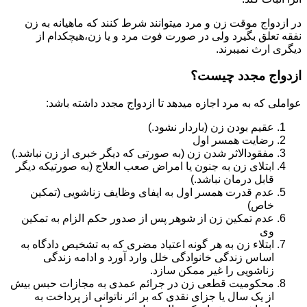
در ازدواج موقت زن و مرد میتوانند شرط کنند که ماهیانه به زن
نفقه تعلق بگیرد ولی در صورت فوت مرد و یا زن،هیچکدام از
دیگری ارث نمیبرند.
ازدواج مجدد چیست؟
عواملی که به مرد اجازه میدهد تا ازدواج مجدد داشته باشد:
عقیم بودن زن (باردار نشود.)
رضایت همسر اول
مفقودالاثر شدن زن (به صورتی که دیگر خبری از زن نباشد.)
ابتلای زن به جنون یا امراض صعب العلاج (به صورتیکه دیگر
قابل درمان نباشد.)
عدم قدرت همسر اول به ایفای وظایف زناشویی (تمکین
خاص)
عدم تمکین زن از شوهر پس از صدور حکم الزام به تمکین
وی
ابتلاء زن به هر گونه اعتیاد مضری که به تشخیص دادگاه به
اساس زندگی خانوادگی خلل وارد آورد و ادامه زندگی
زناشویی را غیر ممکن سازد.
محکومیت قطعی زن در جرائم عمدی به مجازات حبس بیش
از یک سال یا جزای نقدی که بر اثر ناتوانی از پرداخت به