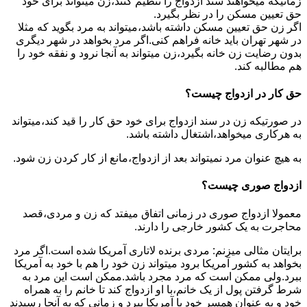
زمانیکه میخواهند سند ازدواج را تنظیم کنند،زن میتواند برای خود
حق تعیین مسکن را در نظر بگیرد.
اگر زن حق تعیین مسکن داشته باشد،میتواند به مرد بگوید که مثلا
در شهر تهران باید خانه فراهم کنی.اگر مرد بخواهد در شهر دیگری
بدون رضایت زن خانه بگیرد،زن میتواند به آنجا نرود و نفقه خود را
هم مطالبه کند.
حق کار در ازدواج چیست؟
در صورتیکه زن در سند ازدواج برای خود حق کار را قید کند،میتواند
به هرکاری میخواهد،اشتغال داشته باشد.
به هیچ عنوان مرد نمیتواند بعد از ازدواج،مانع از کار کردن زن شود.
ازدواج صوری چیست؟
معمولا ازدواج صوری در زمانی اتفاق میفتد که زن و مردی،قصد
محاجرت به یک کشور خارجی را دارند.
برایتان مثالی میزنم: مردی برنده لاتاری آمریکا شده است.اگر مرد
بخواهد به کشور آمریکا برود میتواند زن خود را هم با خود به آمریکا
ببرد.ولی ممکن است که مرد مجرد باشد.ممکن است این مرد به
شرط گرفتن پول از یک خانم،با او ازدواج کند تا خانم را به همراه
خود و به عنوان همسر خود با آمریکا ببرد و زمانی که به آنجا رسیدند