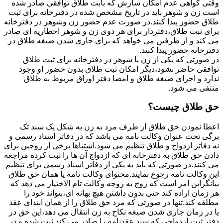
وقتی گواهی عدم امکان سازش که بابت طلاق توافقی صادر شده
است زن و شوهر باید در تاریخ مشخص شده در دفترخانه برای ثبت
طلاق حضور پیدا کنند.در صورت عدم حضور زن وشوهر در دفترخانه
برای ثبت طلاق،دفتردار برای هر دوی زن و شوهر اخطاریه ای صادر
می کند و از طرفین می خواهد که برای جاری شدن صیغه طلاق در
دفترخانه حضور پیدا کنند.
در صورتی که یکی از زن یا شوهر در دفترخانه برای ثبت طلاق
توافقی حاضر نشود،دیگر امکان ثبت طلاق بدون حضور او وجود
ندارد و اجرای صیغه طلاق و امضا دفتر اوراق مربوط به طلاق
منتفی می شود.
حق طلاق چیست؟
اعطا نمودن حق طلاق از طرف مرد به زن به شکل یک سند تک
برگی تحت عنوان وکالت نامه می باشد که در دفاتر اسناد رسمی و
نه دفاتر ازدواج و طلاق تنظیم می شود.اشتباها برخی از زوجین برای
دادن حق طلاق به دفترخانه ای که ازدواج آن ها را ثبت کرده مراجعه
می کنند.در صورتی که باید به یکی از دفاتر اسناد رسمی برای تنظیم
این وکالت نامه رجوع نمایند.محتوای وکالت نامه یا همان حق طلاق
بیانگراین امر است که زوج به زوجه وکالت تام الاختیار می دهد که
هر زمان اراده کند حتی بدون داشتن هیچ بهانه ای،بتواند خود را
مطلقه کند.تنها در صورتی که مرد حق طلاق را از همان ابتدای عقد
یا در زمان جاری شدن صیغه نکاح به زن انتقال می دهد،این حق در
دفتر ثبت ازدواجی که سند عقدنامه را صادر می کند ثبت شده و در