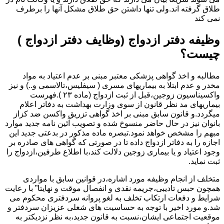
طلاق گرفته اند.ولی تنها داشتن حق طلاق مشکل آنها را برطرف
نمی کند
وظیفه دفتر ازدواج (وظایف دفتر ازدواج )
چیست؟
مطالبه و اخذ گواهی پزشکی معتبر مبنی بر عدم اعتیاد به مواد
مخدر و عدم ابتلا به بیماریهای مسری ( سیفلیس،تالاسمی و..) و نیز
واکسیناسیون زوجین،قبل از ثبت ازدواج (ماده ۲۳ ).فهرست
بیماریهای مد نظر قانون از سوی وزارت بهداشت به دفاتر اعلام
میگردد.و قانون سابق مبنی بر اخذ گواهی تزریق واکسن ضد کزاز
بانوان نیز در حال حاضر منسوخ شده و تصویب آئین نامه جدید موارد
مبهم را مشخص خواهد نمود.تبصره ماده مذکور در بدعتی جدید این
اجازه را به دفاتر ازدواج داده تا در صورتی که گواهی های صادره بر
وجود اعتیاد و یا بیماری زوجین دلالت کند،با اطلاع طرفین،ازدواج را
ثبت نماید.
متخلف از انجام وظیفه مورد اشاره،در قوانین سابق با مواردی
همچون حبس تادیبی،جریمه نقدی و انفصال موقت و نهایتا” با رعایت
شرایط و دفعات ارتکاب تخلف به لغو پروانه سردفتری محکوم می
شد.و مورد اخیر با توجه به حساسیت های شغلی عزیزان سردفتر و
موقعیت اجتماعی ایشان،نسبت به قانون جدید،به نظر نزدیکتر به