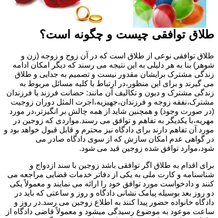
طلاق توافقی چیست و چگونه است؟
طلاق توافقی نوعی از طلاق است که در آن زوج و زوجه (زن و
شوهر) بنا به هر دلیلی به این نتیجه می رسند که دیگر امکان ادامه
زندگی مشترک برایشان مقدور نیست و تصمیم به جدایی و طلاق
می گیرند و برای این منظور،در ارتباط با کلیه مسائل مربوط به
زندگی مشترک و دیون و تکالیف آن مانند: حضانت فرزند یا فرزندان
مشترک،نفقه زوجه و فرزندان،جهیزیه،اجرت المثل دوران زوجیت
(در صورت وجود) و همچنین شاید از همه چالش بر انگیزتر،در مورد
مهریه،با یکدیگر به تفاهم و توافق می رسند.مواردی که زوجین در
مورد آن تفاهم دارند برای دادگاه نیز محترم و قابل قبول خواهد بود و
در گواهی عدم امکان سازش که از سوی دادگاه صادر می
شود،موارد توافق شده زوجین قید می شود.
برای اقدام به طلاق اگر توافقی باشد زوجین با سند ازدواج و
شناسنامه و کارت ملی به یکی از دفاتر خدمات قضایی مراجعه می
کنند و دادخواست مورد توافق خود را ارائه می نمایند و معمولاً یکی
دو روز بعد بوسیله پیامک نشانی دادگاه و روز و ساعتی که باید در
دادگاه خانواده حضور پیدا کنند به اطلاع زوجین می رسد.در روز و
ساعت موعود به موضوع رسیدگی میشود و معمولاً قاضی دادگاه از