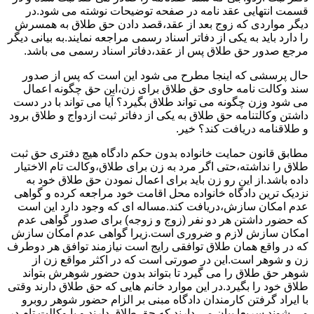
قسمت انتهایی عقد نامه در صفحه توضیحات نوشته می شود.در
دیگر مواردی که زوج بعد از عقد،قصد دادن حق طلاق به همسرش
را دارد باید به یکی از دفاتر اسناد رسمی مراجعه نمایند.به بیانی دیگر
مرجع صدور حق طلاق پس از عقد،دفاتر اسناد رسمی می باشد.
حال پرسشی که اینجا مطرح می شود این است که پس از صدور
سند وکالت نامه حاوی حق طلاق برای زن،این حق چگونه اعمال
می شود وزن چگونه می تواند طلاق بگیرد؟ آیا می تواند با در دست
داشتن وکالتنامه حق طلاق به یکی از دفاتر ثبت ازدواج و طلاق برود
و طلاقنامه دریافت کند؟ خیر.
مطابق قانون حمایت خانواده بدون حکم دادگاه هیچ دفتری حق ثبت
طلاق را نداشته،حتی اگر مرد به زن برای طلاق،وکالت تام الاختیار
داده باشد.از این رو زن باید برای اعمال نمودن حق طلاق خود به
نزدیک ترین دادگاه خانواده محل اقامت خود مراجعه کرده و گواهی
عدم امکان سازش،دریافت کند.مساله ای که وجود دارد این است
که حضور داشتن هر دو نفر (زوج و زوجه) برای صدور گواهی عدم
امکان سازش لازم و ضروری است.زیرا گواهی عدم امکان سازش
که در واقع همان طلاق توافقی رایج است نیازمند توافق هر دوطرف
زن و شوهر است.این در صورتی است که در اکثر مواقع زن از
شوهر حق طلاق را می گیرد تا بتواند بدون حضور شوهرش بتواند
طلاق خود را بگیرد.در این موارد خانم هایی که حق طلاق دارند وقتی
با ایراد گرفتن کارمندان دادگاه مبنی بر الزام حضور شوهر روبرو
می شوند سریعا بیان می دارند که حق طلاق دارند و یا وکالت تام در