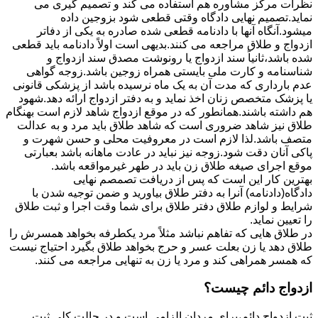
نظرات مرکز مشاوره هم استفاده می کند و تصمیم گیری می
نماید.تصمیم نهایی دادگاه وقتی قطعی شود بزوجین داده
میشود.آنگاه آنها با دادنامه قطعی شده صادره به یکی از دفاتر
ازدواج و طلاق مراجعه می کنند.بدیهی است اولاً دادنامه باید قطعی
شده باشد،ثانیاً سند ازدواج یا رونوشت مصدق سند ازدواج و
شناسنامه و کارت ملی بایستی همراه زوجین باشد.زوجه گواهی
عدم بارداری که مدت آن به یک ماه نرسیده باشد از پزشکی قانونی
یا پزشک متخصص زنان اخذ نماید و به دفتر ازدواج ارائه دهد.شهود
هم داشته باشند.همانطور که در موقع ازدواج شاهد لازم است بهنگام
طلاق نیز شاهد ضروری است که شاهد طلاق باید مرد و به عدالت
متصف باشد.لذا لازم است در معروفیت محلی و حسن شهرت و
پاکی آنان دقت شود.زوجه نیز نباید در عادت ماهانه باشد بعبارتی
موقع اجرای صیغه طلاق زن باید در طهر غیرمواقعه باشد.
بهترین کار این است که پس از دریافت تصمصم نهایی
دادگاه(دادنامه) آنرا به دفتر طلاق بیاورید و ضمن توجیه شدن با
شرایط و لوازم طلاق دفتر طلاق برای شما وقت اجرا و ثبت طلاق
را تعیین نماید.
در طلاق هایی که تفاهم نباشد مثلاً مرد یکطرفه بخواهد همسرش را
طلاق دهد یا زن بعلت عسر و حرج بخواهد طلاق بگیرد احتیاج نیست
که همسر همراهی کند و مرد یا زن به تنهایی مراجعه می کنند.
ازدواج دائم چیست؟
ثبت ازدواج دائم،برای مردان الزامی است و در حالت کلی ثبت