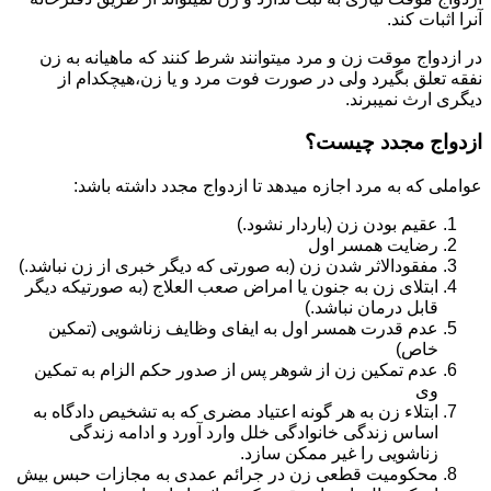
آنرا اثبات کند.
در ازدواج موقت زن و مرد میتوانند شرط کنند که ماهیانه به زن
نفقه تعلق بگیرد ولی در صورت فوت مرد و یا زن،هیچکدام از
دیگری ارث نمیبرند.
ازدواج مجدد چیست؟
عواملی که به مرد اجازه میدهد تا ازدواج مجدد داشته باشد:
عقیم بودن زن (باردار نشود.)
رضایت همسر اول
مفقودالاثر شدن زن (به صورتی که دیگر خبری از زن نباشد.)
ابتلای زن به جنون یا امراض صعب العلاج (به صورتیکه دیگر
قابل درمان نباشد.)
عدم قدرت همسر اول به ایفای وظایف زناشویی (تمکین
خاص)
عدم تمکین زن از شوهر پس از صدور حکم الزام به تمکین
وی
ابتلاء زن به هر گونه اعتیاد مضری که به تشخیص دادگاه به
اساس زندگی خانوادگی خلل وارد آورد و ادامه زندگی
زناشویی را غیر ممکن سازد.
محکومیت قطعی زن در جرائم عمدی به مجازات حبس بیش