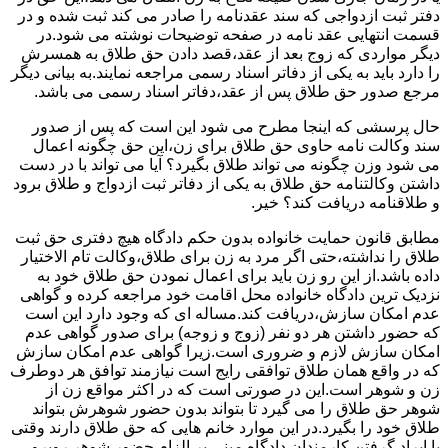
دفتر ثبت ازدواجی که سند عقدنامه را صادر می کند ثبت شده و در
قسمت انتهایی عقد نامه در صفحه توضیحات نوشته می شود.در
دیگر مواردی که زوج بعد از عقد،قصد دادن حق طلاق به همسرش
را دارد باید به یکی از دفاتر اسناد رسمی مراجعه نمایند.به بیانی دیگر
مرجع صدور حق طلاق پس از عقد،دفاتر اسناد رسمی می باشد.
حال پرسشی که اینجا مطرح می شود این است که پس از صدور
سند وکالت نامه حاوی حق طلاق برای زن،این حق چگونه اعمال
می شود وزن چگونه می تواند طلاق بگیرد؟ آیا می تواند با در دست
داشتن وکالتنامه حق طلاق به یکی از دفاتر ثبت ازدواج و طلاق برود
و طلاقنامه دریافت کند؟ خیر.
مطابق قانون حمایت خانواده بدون حکم دادگاه هیچ دفتری حق ثبت
طلاق را نداشته،حتی اگر مرد به زن برای طلاق،وکالت تام الاختیار
داده باشد.از این رو زن باید برای اعمال نمودن حق طلاق خود به
نزدیک ترین دادگاه خانواده محل اقامت خود مراجعه کرده و گواهی
عدم امکان سازش،دریافت کند.مساله ای که وجود دارد این است
که حضور داشتن هر دو نفر (زوج و زوجه) برای صدور گواهی عدم
امکان سازش لازم و ضروری است.زیرا گواهی عدم امکان سازش
که در واقع همان طلاق توافقی رایج است نیازمند توافق هر دوطرف
زن و شوهر است.این در صورتی است که در اکثر مواقع زن از
شوهر حق طلاق را می گیرد تا بتواند بدون حضور شوهرش بتواند
طلاق خود را بگیرد.در این موارد خانم هایی که حق طلاق دارند وقتی
با ایراد گرفتن کارمندان دادگاه مبنی بر الزام حضور شوهر روبرو