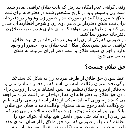
وقتی گواهی عدم امکان سازش که بابت طلاق توافقی صادر شده
است زن و شوهر باید در تاریخ مشخص شده در دفترخانه برای ثبت
طلاق حضور پیدا کنند.در صورت عدم حضور زن وشوهر در دفترخانه
برای ثبت طلاق،دفتردار برای هر دوی زن و شوهر اخطاریه ای صادر
می کند و از طرفین می خواهد که برای جاری شدن صیغه طلاق در
دفترخانه حضور پیدا کنند.
در صورتی که یکی از زن یا شوهر در دفترخانه برای ثبت طلاق
توافقی حاضر نشود،دیگر امکان ثبت طلاق بدون حضور او وجود
ندارد و اجرای صیغه طلاق و امضا دفتر اوراق مربوط به طلاق
منتفی می شود.
حق طلاق چیست؟
اعطا نمودن حق طلاق از طرف مرد به زن به شکل یک سند تک
برگی تحت عنوان وکالت نامه می باشد که در دفاتر اسناد رسمی و
نه دفاتر ازدواج و طلاق تنظیم می شود.اشتباها برخی از زوجین برای
دادن حق طلاق به دفترخانه ای که ازدواج آن ها را ثبت کرده مراجعه
می کنند.در صورتی که باید به یکی از دفاتر اسناد رسمی برای تنظیم
این وکالت نامه رجوع نمایند.محتوای وکالت نامه یا همان حق طلاق
بیانگراین امر است که زوج به زوجه وکالت تام الاختیار می دهد که
هر زمان اراده کند حتی بدون داشتن هیچ بهانه ای،بتواند خود را
مطلقه کند.تنها در صورتی که مرد حق طلاق را از همان ابتدای عقد
یا در زمان جاری شدن صیغه نکاح به زن انتقال می دهد،این حق در