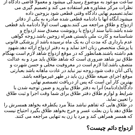
ساعت موعود به موضوع رسیدگی میشود و معمولاً قاضی دادگاه از
نظرات مرکز مشاوره هم استفاده می کند و تصمیم گیری می
نماید.تصمیم نهایی دادگاه وقتی قطعی شود بزوجین داده
میشود.آنگاه آنها با دادنامه قطعی شده صادره به یکی از دفاتر
ازدواج و طلاق مراجعه می کنند.بدیهی است اولاً دادنامه باید قطعی
شده باشد،ثانیاً سند ازدواج یا رونوشت مصدق سند ازدواج و
شناسنامه و کارت ملی بایستی همراه زوجین باشد.زوجه گواهی
عدم بارداری که مدت آن به یک ماه نرسیده باشد از پزشکی قانونی
یا پزشک متخصص زنان اخذ نماید و به دفتر ازدواج ارائه دهد.شهود
هم داشته باشند.همانطور که در موقع ازدواج شاهد لازم است بهنگام
طلاق نیز شاهد ضروری است که شاهد طلاق باید مرد و به عدالت
متصف باشد.لذا لازم است در معروفیت محلی و حسن شهرت و
پاکی آنان دقت شود.زوجه نیز نباید در عادت ماهانه باشد بعبارتی
موقع اجرای صیغه طلاق زن باید در طهر غیرمواقعه باشد.
بهترین کار این است که پس از دریافت تصمصم نهایی
دادگاه(دادنامه) آنرا به دفتر طلاق بیاورید و ضمن توجیه شدن با
شرایط و لوازم طلاق دفتر طلاق برای شما وقت اجرا و ثبت طلاق
را تعیین نماید.
در طلاق هایی که تفاهم نباشد مثلاً مرد یکطرفه بخواهد همسرش را
طلاق دهد یا زن بعلت عسر و حرج بخواهد طلاق بگیرد احتیاج نیست
که همسر همراهی کند و مرد یا زن به تنهایی مراجعه می کنند.
ازدواج دائم چیست؟