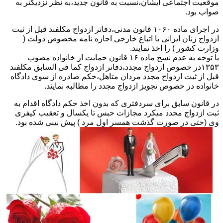
موقعیت اجتماعی ایشان،نسبت به قانون جدید،به نظر نزدیکتر به
صواب بود.
در اجرای ماده ۱۰۶۰ قانون مدنی،دفاتر ازدواج مکلفند قبل از ثبت
ازدواج زنان ایرانی با اتباع خارجی اجازه نامه مخصوص دولت (
وزارت کشور ) را اخذ نمایند.
با توجه به عدم نسخ ماده ۱۶ قانون حمایت از خانواده مصوب
۱۳۵۳در خصوص ازدواج مجدد،دفانر ازدواج کما فی السابق مکلفند
قبل از ثبت ازدواج مجدد مردان متاهل،حکم صادره از سوی دادگاه
خانواده در خصوص تجویز ازدواج مجدد را مطالبه نمایند.
در قانون سابق برای سردفتری که بدون اخذ حکم دادگاه اقدام به
ثبت ازدواج مجدد میکرد مجازات حبس تا یکسال و تعقیب کیفری
وی (حتی در صورت گذشت همسر اول مرد ) پیش بینی شده بود.