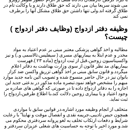
می شوند سریعا بیان می دارند که حق طلاق دارند و یا وکالت تام در
طلاق گرفته اند.ولی تنها داشتن حق طلاق مشکل آنها را برطرف
نمی کند
وظیفه دفتر ازدواج (وظایف دفتر ازدواج )
چیست؟
مطالبه و اخذ گواهی پزشکی معتبر مبنی بر عدم اعتیاد به مواد
مخدر و عدم ابتلا به بیماریهای مسری ( سیفلیس،تالاسمی و..) و نیز
واکسیناسیون زوجین،قبل از ثبت ازدواج (ماده ۲۳ ).فهرست
بیماریهای مد نظر قانون از سوی وزارت بهداشت به دفاتر اعلام
میگردد.و قانون سابق مبنی بر اخذ گواهی تزریق واکسن ضد کزاز
بانوان نیز در حال حاضر منسوخ شده و تصویب آئین نامه جدید موارد
مبهم را مشخص خواهد نمود.تبصره ماده مذکور در بدعتی جدید این
اجازه را به دفاتر ازدواج داده تا در صورتی که گواهی های صادره بر
وجود اعتیاد و یا بیماری زوجین دلالت کند،با اطلاع طرفین،ازدواج را
ثبت نماید.
متخلف از انجام وظیفه مورد اشاره،در قوانین سابق با مواردی
همچون حبس تادیبی،جریمه نقدی و انفصال موقت و نهایتا” با رعایت
شرایط و دفعات ارتکاب تخلف به لغو پروانه سردفتری محکوم می
شد.و مورد اخیر با توجه به حساسیت های شغلی عزیزان سردفتر و