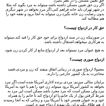
حق تعیین مسکن را در نظر بگیرد.
اگر زن حق تعیین مسکن داشته باشد،میتواند به مرد بگوید که مثلا
در شهر تهران باید خانه فراهم کنی.اگر مرد بخواهد در شهر دیگری
بدون رضایت زن خانه بگیرد،زن میتواند به آنجا نرود و نفقه خود را
هم مطالبه کند.
حق کار در ازدواج چیست؟
در صورتیکه زن در سند ازدواج برای خود حق کار را قید کند،میتواند
به هرکاری میخواهد،اشتغال داشته باشد.
به هیچ عنوان مرد نمیتواند بعد از ازدواج،مانع از کار کردن زن شود.
ازدواج صوری چیست؟
معمولا ازدواج صوری در زمانی اتفاق میفتد که زن و مردی،قصد
محاجرت به یک کشور خارجی را دارند.
برایتان مثالی میزنم: مردی برنده لاتاری آمریکا شده است.اگر مرد
بخواهد به کشور آمریکا برود میتواند زن خود را هم با خود به آمریکا
ببرد.ولی ممکن است که مرد مجرد باشد.ممکن است این مرد به
شرط گرفتن پول از یک خانم،با او ازدواج کند تا خانم را به همراه
خود و به عنوان همسر خود با آمریکا ببرد و زمانی که به آنجا رسیدند
از هم طلاق بگیرند.این یک نمونه ازدواج صوری است.