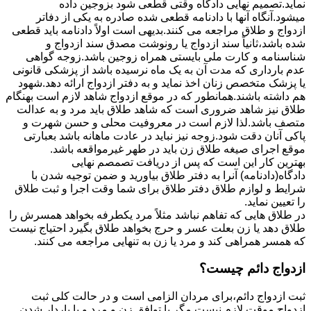
نماید.تصمیم نهایی دادگاه وقتی قطعی شود بزوجین داده
میشود.آنگاه آنها با دادنامه قطعی شده صادره به یکی از دفاتر
ازدواج و طلاق مراجعه می کنند.بدیهی است اولاً دادنامه باید قطعی
شده باشد،ثانیاً سند ازدواج یا رونوشت مصدق سند ازدواج و
شناسنامه و کارت ملی بایستی همراه زوجین باشد.زوجه گواهی
عدم بارداری که مدت آن به یک ماه نرسیده باشد از پزشکی قانونی
یا پزشک متخصص زنان اخذ نماید و به دفتر ازدواج ارائه دهد.شهود
هم داشته باشند.همانطور که در موقع ازدواج شاهد لازم است بهنگام
طلاق نیز شاهد ضروری است که شاهد طلاق باید مرد و به عدالت
متصف باشد.لذا لازم است در معروفیت محلی و حسن شهرت و
پاکی آنان دقت شود.زوجه نیز نباید در عادت ماهانه باشد بعبارتی
موقع اجرای صیغه طلاق زن باید در طهر غیرمواقعه باشد.
بهترین کار این است که پس از دریافت تصمصم نهایی
دادگاه(دادنامه) آنرا به دفتر طلاق بیاورید و ضمن توجیه شدن با
شرایط و لوازم طلاق دفتر طلاق برای شما وقت اجرا و ثبت طلاق
را تعیین نماید.
در طلاق هایی که تفاهم نباشد مثلاً مرد یکطرفه بخواهد همسرش را
طلاق دهد یا زن بعلت عسر و حرج بخواهد طلاق بگیرد احتیاج نیست
که همسر همراهی کند و مرد یا زن به تنهایی مراجعه می کنند.
ازدواج دائم چیست؟
ثبت ازدواج دائم،برای مردان الزامی است و در حالت کلی ثبت
ازدواج موقت لازم نیست مگر با توافق زن و مرد و یا باردار شدن