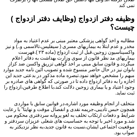
نمی کند
وظیفه دفتر ازدواج (وظایف دفتر ازدواج )
چیست؟
مطالبه و اخذ گواهی پزشکی معتبر مبنی بر عدم اعتیاد به مواد
مخدر و عدم ابتلا به بیماریهای مسری ( سیفلیس،تالاسمی و..) و نیز
واکسیناسیون زوجین،قبل از ثبت ازدواج (ماده ۲۳ ).فهرست
بیماریهای مد نظر قانون از سوی وزارت بهداشت به دفاتر اعلام
میگردد.و قانون سابق مبنی بر اخذ گواهی تزریق واکسن ضد کزاز
بانوان نیز در حال حاضر منسوخ شده و تصویب آئین نامه جدید موارد
مبهم را مشخص خواهد نمود.تبصره ماده مذکور در بدعتی جدید این
اجازه را به دفاتر ازدواج داده تا در صورتی که گواهی های صادره بر
وجود اعتیاد و یا بیماری زوجین دلالت کند،با اطلاع طرفین،ازدواج را
ثبت نماید.
متخلف از انجام وظیفه مورد اشاره،در قوانین سابق با مواردی
همچون حبس تادیبی،جریمه نقدی و انفصال موقت و نهایتا” با رعایت
شرایط و دفعات ارتکاب تخلف به لغو پروانه سردفتری محکوم می
شد.و مورد اخیر با توجه به حساسیت های شغلی عزیزان سردفتر و
موقعیت اجتماعی ایشان،نسبت به قانون جدید،به نظر نزدیکتر به
صواب بود.