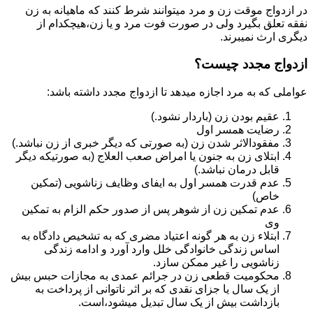
در ازدواج موقت زن و مرد میتوانند شرط کنند که ماهیانه به زن
نفقه تعلق بگیرد ولی در صورت فوت مرد و یا زن،هیچکدام از
دیگری ارث نمیبرند.
ازدواج مجدد چیست؟
عواملی که به مرد اجازه میدهد تا ازدواج مجدد داشته باشد:
عقیم بودن زن (باردار نشود.)
رضایت همسر اول
مفقودالاثر شدن زن (به صورتی که دیگر خبری از زن نباشد.)
ابتلای زن به جنون یا امراض صعب العلاج (به صورتیکه دیگر
قابل درمان نباشد.)
عدم قدرت همسر اول به ایفای وظایف زناشویی (تمکین
خاص)
عدم تمکین زن از شوهر پس از صدور حکم الزام به تمکین
وی
ابتلاء زن به هر گونه اعتیاد مضری که به تشخیص دادگاه به
اساس زندگی خانوادگی خلل وارد آورد و ادامه زندگی
زناشویی را غیر ممکن سازد.
محکومیت قطعی زن در جرائم عمدی به مجازات حبس بیش
از یک سال یا جزای نقدی که بر اثر ناتوانی از پرداخت به
بازداشت بیش از یک سال تبدیل می‎شود،است.