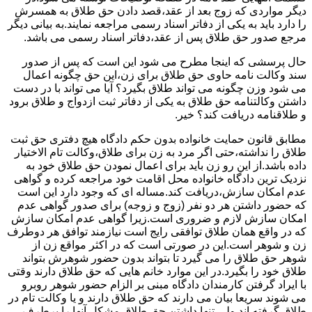
دیگر مواردی که زوج بعد از عقد،قصد دادن حق طلاق به همسرش
را دارد باید به یکی از دفاتر اسناد رسمی مراجعه نمایند.به بیانی دیگر
مرجع صدور حق طلاق پس از عقد،دفاتر اسناد رسمی می باشد.
حال پرسشی که اینجا مطرح می شود این است که پس از صدور
سند وکالت نامه حاوی حق طلاق برای زن،این حق چگونه اعمال
می شود وزن چگونه می تواند طلاق بگیرد؟ آیا می تواند با در دست
داشتن وکالتنامه حق طلاق به یکی از دفاتر ثبت ازدواج و طلاق برود
و طلاقنامه دریافت کند؟ خیر.
مطابق قانون حمایت خانواده بدون حکم دادگاه هیچ دفتری حق ثبت
طلاق را نداشته،حتی اگر مرد به زن برای طلاق،وکالت تام الاختیار
داده باشد.از این رو زن باید برای اعمال نمودن حق طلاق خود به
نزدیک ترین دادگاه خانواده محل اقامت خود مراجعه کرده و گواهی
عدم امکان سازش،دریافت کند.مساله ای که وجود دارد این است
که حضور داشتن هر دو نفر (زوج و زوجه) برای صدور گواهی عدم
امکان سازش لازم و ضروری است.زیرا گواهی عدم امکان سازش
که در واقع همان طلاق توافقی رایج است نیازمند توافق هر دوطرف
زن و شوهر است.این در صورتی است که در اکثر مواقع زن از
شوهر حق طلاق را می گیرد تا بتواند بدون حضور شوهرش بتواند
طلاق خود را بگیرد.در این موارد خانم هایی که حق طلاق دارند وقتی
با ایراد گرفتن کارمندان دادگاه مبنی بر الزام حضور شوهر روبرو
می شوند سریعا بیان می دارند که حق طلاق دارند و یا وکالت تام در
طلاق گرفته اند.ولی تنها داشتن حق طلاق مشکل آنها را برطرف