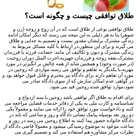
طلاق توافقی چیست و چگونه است؟
طلاق توافقی نوعی از طلاق است که در آن زوج و زوجه (زن و
شوهر) بنا به هر دلیلی به این نتیجه می رسند که دیگر امکان ادامه
زندگی مشترک برایشان مقدور نیست و تصمیم به جدایی و طلاق
می گیرند و برای این منظور،در ارتباط با کلیه مسائل مربوط به
زندگی مشترک و دیون و تکالیف آن مانند: حضانت فرزند یا فرزندان
مشترک،نفقه زوجه و فرزندان،جهیزیه،اجرت المثل دوران زوجیت
(در صورت وجود) و همچنین شاید از همه چالش بر انگیزتر،در مورد
مهریه،با یکدیگر به تفاهم و توافق می رسند.مواردی که زوجین در
مورد آن تفاهم دارند برای دادگاه نیز محترم و قابل قبول خواهد بود و
در گواهی عدم امکان سازش که از سوی دادگاه صادر می
شود،موارد توافق شده زوجین قید می شود.
برای اقدام به طلاق اگر توافقی باشد زوجین با سند ازدواج و
شناسنامه و کارت ملی به یکی از دفاتر خدمات قضایی مراجعه می
کنند و دادخواست مورد توافق خود را ارائه می نمایند و معمولاً یکی
دو روز بعد بوسیله پیامک نشانی دادگاه و روز و ساعتی که باید در
دادگاه خانواده حضور پیدا کنند به اطلاع زوجین می رسد.در روز و
ساعت موعود به موضوع رسیدگی میشود و معمولاً قاضی دادگاه از
نظرات مرکز مشاوره هم استفاده می کند و تصمیم گیری می