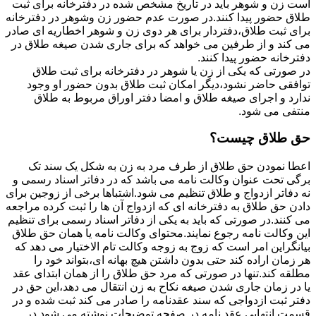
است زن و شوهر باید در تاریخ مشخص شده در دفترخانه برای ثبت
طلاق حضور پیدا کنند.در صورت عدم حضور زن وشوهر در دفترخانه
برای ثبت طلاق،دفتردار برای هر دوی زن و شوهر اخطاریه ای صادر
می کند و از طرفین می خواهد که برای جاری شدن صیغه طلاق در
دفترخانه حضور پیدا کنند.
در صورتی که یکی از زن یا شوهر در دفترخانه برای ثبت طلاق
توافقی حاضر نشود،دیگر امکان ثبت طلاق بدون حضور او وجود
ندارد و اجرای صیغه طلاق و امضا دفتر اوراق مربوط به طلاق
منتفی می شود.
حق طلاق چیست؟
اعطا نمودن حق طلاق از طرف مرد به زن به شکل یک سند تک
برگی تحت عنوان وکالت نامه می باشد که در دفاتر اسناد رسمی و
نه دفاتر ازدواج و طلاق تنظیم می شود.اشتباها برخی از زوجین برای
دادن حق طلاق به دفترخانه ای که ازدواج آن ها را ثبت کرده مراجعه
می کنند.در صورتی که باید به یکی از دفاتر اسناد رسمی برای تنظیم
این وکالت نامه رجوع نمایند.محتوای وکالت نامه یا همان حق طلاق
بیانگراین امر است که زوج به زوجه وکالت تام الاختیار می دهد که
هر زمان اراده کند حتی بدون داشتن هیچ بهانه ای،بتواند خود را
مطلقه کند.تنها در صورتی که مرد حق طلاق را از همان ابتدای عقد
یا در زمان جاری شدن صیغه نکاح به زن انتقال می دهد،این حق در
دفتر ثبت ازدواجی که سند عقدنامه را صادر می کند ثبت شده و در
قسمت انتهایی عقد نامه در صفحه توضیحات نوشته می شود.در