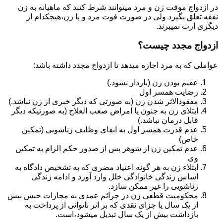
در ازدواج موقت زن و مرد میتوانند شرط کنند که ماهیانه به زن
نفقه تعلق بگیرد ولی در صورت فوت مرد و یا زن،هیچکدام از
دیگری ارث نمیبرند.
ازدواج مجدد چیست؟
عواملی که به مرد اجازه میدهد تا ازدواج مجدد داشته باشد:
عقیم بودن زن (باردار نشود.)
رضایت همسر اول
مفقودالاثر شدن زن (به صورتی که دیگر خبری از زن نباشد.)
ابتلای زن به جنون یا امراض صعب العلاج (به صورتیکه دیگر
قابل درمان نباشد.)
عدم قدرت همسر اول به ایفای وظایف زناشویی (تمکین
خاص)
عدم تمکین زن از شوهر پس از صدور حکم الزام به تمکین
وی
ابتلاء زن به هر گونه اعتیاد مضری که به تشخیص دادگاه به
اساس زندگی خانوادگی خلل وارد آورد و ادامه زندگی
زناشویی را غیر ممکن سازد.
محکومیت قطعی زن در جرائم عمدی به مجازات حبس بیش
از یک سال یا جزای نقدی که بر اثر ناتوانی از پرداخت به
بازداشت بیش از یک سال تبدیل می‎شود،است.