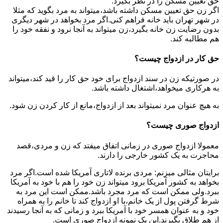
حق تعیین مسکن را در نظر بگیرد.
اگر زن حق تعیین مسکن داشته باشد،میتواند به مرد بگوید که مثلا
در شهر تهران باید خانه فراهم کنی.اگر مرد بخواهد در شهر دیگری
بدون رضایت زن خانه بگیرد،زن میتواند به آنجا نرود و نفقه خود را
هم مطالبه کند.
حق کار در ازدواج چیست؟
در صورتیکه زن در سند ازدواج برای خود حق کار را قید کند،میتواند
به هرکاری میخواهد،اشتغال داشته باشد.
به هیچ عنوان مرد نمیتواند بعد از ازدواج،مانع از کار کردن زن شود.
ازدواج صوری چیست؟
معمولا ازدواج صوری در زمانی اتفاق میفتد که زن و مردی،قصد
محاجرت به یک کشور خارجی را دارند.
برایتان مثالی میزنم: مردی برنده لاتاری آمریکا شده است.اگر مرد
بخواهد به کشور آمریکا برود میتواند زن خود را هم با خود به آمریکا
ببرد.ولی ممکن است که مرد مجرد باشد.ممکن است این مرد به
شرط گرفتن پول از یک خانم،با او ازدواج کند تا خانم را به همراه
خود و به عنوان همسر خود با آمریکا ببرد و زمانی که به آنجا رسیدند
از هم طلاق بگیرند.این یک نمونه ازدواج صوری است.