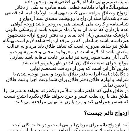
نماید.تصمیم نهایی دادگاه وقتی قطعی شود بزوجین داده
میشود.آنگاه آنها با دادنامه قطعی شده صادره به یکی از دفاتر
ازدواج و طلاق مراجعه می کنند.بدیهی است اولاً دادنامه باید قطعی
شده باشد،ثانیاً سند ازدواج یا رونوشت مصدق سند ازدواج و
شناسنامه و کارت ملی بایستی همراه زوجین باشد.زوجه گواهی
عدم بارداری که مدت آن به یک ماه نرسیده باشد از پزشکی قانونی
یا پزشک متخصص زنان اخذ نماید و به دفتر ازدواج ارائه دهد.شهود
هم داشته باشند.همانطور که در موقع ازدواج شاهد لازم است بهنگام
طلاق نیز شاهد ضروری است که شاهد طلاق باید مرد و به عدالت
متصف باشد.لذا لازم است در معروفیت محلی و حسن شهرت و
پاکی آنان دقت شود.زوجه نیز نباید در عادت ماهانه باشد بعبارتی
موقع اجرای صیغه طلاق زن باید در طهر غیرمواقعه باشد.
بهترین کار این است که پس از دریافت تصمصم نهایی
دادگاه(دادنامه) آنرا به دفتر طلاق بیاورید و ضمن توجیه شدن با
شرایط و لوازم طلاق دفتر طلاق برای شما وقت اجرا و ثبت طلاق
را تعیین نماید.
در طلاق هایی که تفاهم نباشد مثلاً مرد یکطرفه بخواهد همسرش را
طلاق دهد یا زن بعلت عسر و حرج بخواهد طلاق بگیرد احتیاج نیست
که همسر همراهی کند و مرد یا زن به تنهایی مراجعه می کنند.
ازدواج دائم چیست؟
ثبت ازدواج دائم،برای مردان الزامی است و در حالت کلی ثبت
ازدواج موقت لازم نیست مگر با توافق زن و مرد و یا باردار شدن