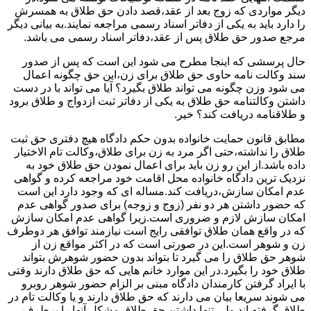
دیگر مواردی که زوج بعد از عقد،قصد دادن حق طلاق به همسرش
را دارد باید به یکی از دفاتر اسناد رسمی مراجعه نمایند.به بیانی دیگر
مرجع صدور حق طلاق پس از عقد،دفاتر اسناد رسمی می باشد.
حال پرسشی که اینجا مطرح می شود این است که پس از صدور
سند وکالت نامه حاوی حق طلاق برای زن،این حق چگونه اعمال
می شود وزن چگونه می تواند طلاق بگیرد؟ آیا می تواند با در دست
داشتن وکالتنامه حق طلاق به یکی از دفاتر ثبت ازدواج و طلاق برود
و طلاقنامه دریافت کند؟ خیر.
مطابق قانون حمایت خانواده بدون حکم دادگاه هیچ دفتری حق ثبت
طلاق را نداشته،حتی اگر مرد به زن برای طلاق،وکالت تام الاختیار
داده باشد.از این رو زن باید برای اعمال نمودن حق طلاق خود به
نزدیک ترین دادگاه خانواده محل اقامت خود مراجعه کرده و گواهی
عدم امکان سازش،دریافت کند.مساله ای که وجود دارد این است
که حضور داشتن هر دو نفر (زوج و زوجه) برای صدور گواهی عدم
امکان سازش لازم و ضروری است.زیرا گواهی عدم امکان سازش
که در واقع همان طلاق توافقی رایج است نیازمند توافق هر دوطرف
زن و شوهر است.این در صورتی است که در اکثر مواقع زن از
شوهر حق طلاق را می گیرد تا بتواند بدون حضور شوهرش بتواند
طلاق خود را بگیرد.در این موارد خانم هایی که حق طلاق دارند وقتی
با ایراد گرفتن کارمندان دادگاه مبنی بر الزام حضور شوهر روبرو
می شوند سریعا بیان می دارند که حق طلاق دارند و یا وکالت تام در
طلاق گرفته اند.ولی تنها داشتن حق طلاق مشکل آنها را برطرف