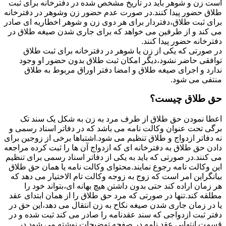
است زن و شوهر باید در تاریخ مشخص شده در دفترخانه برای ثبت
طلاق حضور پیدا کنند.در صورت عدم حضور زن وشوهر در دفترخانه
برای ثبت طلاق،دفتردار برای هر دوی زن و شوهر اخطاریه ای صادر
می کند و از طرفین می خواهد که برای جاری شدن صیغه طلاق در
دفترخانه حضور پیدا کنند.
در صورتی که یکی از زن یا شوهر در دفترخانه برای ثبت طلاق
توافقی حاضر نشود،دیگر امکان ثبت طلاق بدون حضور او وجود
ندارد و اجرای صیغه طلاق و امضا دفتر اوراق مربوط به طلاق
منتفی می شود.
حق طلاق چیست؟
اعطا نمودن حق طلاق از طرف مرد به زن به شکل یک سند تک
برگی تحت عنوان وکالت نامه می باشد که در دفاتر اسناد رسمی و
نه دفاتر ازدواج و طلاق تنظیم می شود.اشتباها برخی از زوجین برای
دادن حق طلاق به دفترخانه ای که ازدواج آن ها را ثبت کرده مراجعه
می کنند.در صورتی که باید به یکی از دفاتر اسناد رسمی برای تنظیم
این وکالت نامه رجوع نمایند.محتوای وکالت نامه یا همان حق طلاق
بیانگراین امر است که زوج به زوجه وکالت تام الاختیار می دهد که
هر زمان اراده کند حتی بدون داشتن هیچ بهانه ای،بتواند خود را
مطلقه کند.تنها در صورتی که مرد حق طلاق را از همان ابتدای عقد
یا در زمان جاری شدن صیغه نکاح به زن انتقال می دهد،این حق در
دفتر ثبت ازدواجی که سند عقدنامه را صادر می کند ثبت شده و در
قسمت انتهایی عقد نامه در صفحه توضیحات نوشته می شود.در