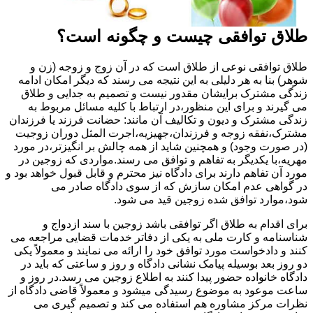
طلاق توافقی چیست و چگونه است؟
طلاق توافقی نوعی از طلاق است که در آن زوج و زوجه (زن و
شوهر) بنا به هر دلیلی به این نتیجه می رسند که دیگر امکان ادامه
زندگی مشترک برایشان مقدور نیست و تصمیم به جدایی و طلاق
می گیرند و برای این منظور،در ارتباط با کلیه مسائل مربوط به
زندگی مشترک و دیون و تکالیف آن مانند: حضانت فرزند یا فرزندان
مشترک،نفقه زوجه و فرزندان،جهیزیه،اجرت المثل دوران زوجیت
(در صورت وجود) و همچنین شاید از همه چالش بر انگیزتر،در مورد
مهریه،با یکدیگر به تفاهم و توافق می رسند.مواردی که زوجین در
مورد آن تفاهم دارند برای دادگاه نیز محترم و قابل قبول خواهد بود و
در گواهی عدم امکان سازش که از سوی دادگاه صادر می
شود،موارد توافق شده زوجین قید می شود.
برای اقدام به طلاق اگر توافقی باشد زوجین با سند ازدواج و
شناسنامه و کارت ملی به یکی از دفاتر خدمات قضایی مراجعه می
کنند و دادخواست مورد توافق خود را ارائه می نمایند و معمولاً یکی
دو روز بعد بوسیله پیامک نشانی دادگاه و روز و ساعتی که باید در
دادگاه خانواده حضور پیدا کنند به اطلاع زوجین می رسد.در روز و
ساعت موعود به موضوع رسیدگی میشود و معمولاً قاضی دادگاه از
نظرات مرکز مشاوره هم استفاده می کند و تصمیم گیری می