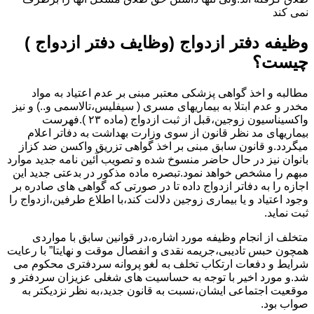
نمی کند
وظیفه دفتر ازدواج (وظایف دفتر ازدواج )
چیست؟
مطالبه و اخذ گواهی پزشکی معتبر مبنی بر عدم اعتیاد به مواد
مخدر و عدم ابتلا به بیماریهای مسری ( سیفلیس،تالاسمی و..) و نیز
واکسیناسیون زوجین،قبل از ثبت ازدواج (ماده ۲۳ ).فهرست
بیماریهای مد نظر قانون از سوی وزارت بهداشت به دفاتر اعلام
میگردد.و قانون سابق مبنی بر اخذ گواهی تزریق واکسن ضد کزاز
بانوان نیز در حال حاضر منسوخ شده و تصویب آئین نامه جدید موارد
مبهم را مشخص خواهد نمود.تبصره ماده مذکور در بدعتی جدید این
اجازه را به دفاتر ازدواج داده تا در صورتی که گواهی های صادره بر
وجود اعتیاد و یا بیماری زوجین دلالت کند،با اطلاع طرفین،ازدواج را
ثبت نماید.
متخلف از انجام وظیفه مورد اشاره،در قوانین سابق با مواردی
همچون حبس تادیبی،جریمه نقدی و انفصال موقت و نهایتا” با رعایت
شرایط و دفعات ارتکاب تخلف به لغو پروانه سردفتری محکوم می
شد.و مورد اخیر با توجه به حساسیت های شغلی عزیزان سردفتر و
موقعیت اجتماعی ایشان،نسبت به قانون جدید،به نظر نزدیکتر به
صواب بود.