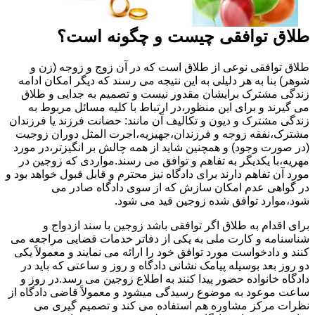
طلاق توافقی چیست و چگونه است؟
طلاق توافقی نوعی از طلاق است که در آن زوج و زوجه (زن و
شوهر) بنا به هر دلیلی به این نتیجه می رسند که دیگر امکان ادامه
زندگی مشترک برایشان مقدور نیست و تصمیم به جدایی و طلاق
می گیرند و برای این منظور،در ارتباط با کلیه مسائل مربوط به
زندگی مشترک و دیون و تکالیف آن مانند: حضانت فرزند یا فرزندان
مشترک،نفقه زوجه و فرزندان،جهیزیه،اجرت المثل دوران زوجیت
(در صورت وجود) و همچنین شاید از همه چالش بر انگیزتر،در مورد
مهریه،با یکدیگر به تفاهم و توافق می رسند.مواردی که زوجین در
مورد آن تفاهم دارند برای دادگاه نیز محترم و قابل قبول خواهد بود و
در گواهی عدم امکان سازش که از سوی دادگاه صادر می
شود،موارد توافق شده زوجین قید می شود.
برای اقدام به طلاق اگر توافقی باشد زوجین با سند ازدواج و
شناسنامه و کارت ملی به یکی از دفاتر خدمات قضایی مراجعه می
کنند و دادخواست مورد توافق خود را ارائه می نمایند و معمولاً یکی
دو روز بعد بوسیله پیامک نشانی دادگاه و روز و ساعتی که باید در
دادگاه خانواده حضور پیدا کنند به اطلاع زوجین می رسد.در روز و
ساعت موعود به موضوع رسیدگی میشود و معمولاً قاضی دادگاه از
نظرات مرکز مشاوره هم استفاده می کند و تصمیم گیری می