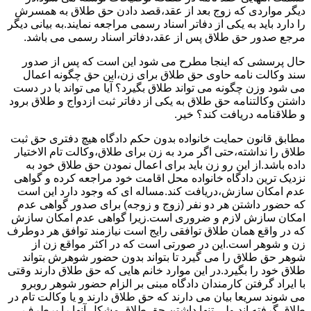
دیگر مواردی که زوج بعد از عقد،قصد دادن حق طلاق به همسرش
را دارد باید به یکی از دفاتر اسناد رسمی مراجعه نمایند.به بیانی دیگر
مرجع صدور حق طلاق پس از عقد،دفاتر اسناد رسمی می باشد.
حال پرسشی که اینجا مطرح می شود این است که پس از صدور
سند وکالت نامه حاوی حق طلاق برای زن،این حق چگونه اعمال
می شود وزن چگونه می تواند طلاق بگیرد؟ آیا می تواند با در دست
داشتن وکالتنامه حق طلاق به یکی از دفاتر ثبت ازدواج و طلاق برود
و طلاقنامه دریافت کند؟ خیر.
مطابق قانون حمایت خانواده بدون حکم دادگاه هیچ دفتری حق ثبت
طلاق را نداشته،حتی اگر مرد به زن برای طلاق،وکالت تام الاختیار
داده باشد.از این رو زن باید برای اعمال نمودن حق طلاق خود به
نزدیک ترین دادگاه خانواده محل اقامت خود مراجعه کرده و گواهی
عدم امکان سازش،دریافت کند.مساله ای که وجود دارد این است
که حضور داشتن هر دو نفر (زوج و زوجه) برای صدور گواهی عدم
امکان سازش لازم و ضروری است.زیرا گواهی عدم امکان سازش
که در واقع همان طلاق توافقی رایج است نیازمند توافق هر دوطرف
زن و شوهر است.این در صورتی است که در اکثر مواقع زن از
شوهر حق طلاق را می گیرد تا بتواند بدون حضور شوهرش بتواند
طلاق خود را بگیرد.در این موارد خانم هایی که حق طلاق دارند وقتی
با ایراد گرفتن کارمندان دادگاه مبنی بر الزام حضور شوهر روبرو
می شوند سریعا بیان می دارند که حق طلاق دارند و یا وکالت تام در
طلاق گرفته اند.ولی تنها داشتن حق طلاق مشکل آنها را برطرف