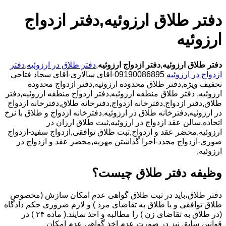
دفتر طلاق ارزوئیه,دفتر ازدواج
ارزوئیه
دفتر طلاق ارزوئیه
,
دفتر ازدواج ارزوئیه
,
دفتر طلاق در ارزوئیه
,
دفتر
ازدواج در ارزوئیه
09190086895-آقای سالاری-آقای سجاد فتاحی
تخفیف ویژه,دفتر طلاق محدوده ارزوئیه,دفتر ازدواج محدوده
ارزوئیه,
دفتر طلاق منطقه ارزوئیه,دفتر ازدواج منطقه ارزوئیه,دفتر
طلاق,دفتر ازدواج,دفترخانه ازدواج,دفترخانه طلاق,دفترخانه ازدواج
در ارزوئیه,دفترخانه طلاق در ارزوئیه,دفترخانه ازدواج و طلاق با نرخ
اتحاده,سالن عقد ازدواج در ارزوئیه,ثبت طلاق ارزان در
ارزوئیه,محضر عقد و ازدواج,ثبت طلاق توافقی,ازدواج سفید-ازدواج
صوری-ازدواج مجدد-اجرا گذاشتن مهریه,محضر عقد و ازدواج در
ارزوئیه,
وظیفه دفتر طلاق چیست؟
دفتر طلاق،باید در ثبت طلاق گواهی عدم امکان سازش (مخصوص
طلاق توافقی و یا طلاق به تقاضای مرد ) و لازم ضروری حکم دادگاه
(در طلاق به تقاضای زن ) را مطالبه و اخذ نمایند.( ماده ۲۴ ) در
قوانین سابق نیز در صورت عدم اخذ گواهی عدم امکان