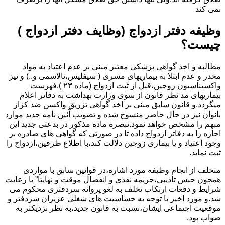
نمی کند
وظیفه دفتر ازدواج (وظایف دفتر ازدواج )
چیست؟
مطالبه و اخذ گواهی پزشکی معتبر مبنی بر عدم اعتیاد به مواد
مخدر و عدم ابتلا به بیماریهای مسری ( سیفلیس،تالاسمی و..) و نیز
واکسیناسیون زوجین،قبل از ثبت ازدواج (ماده ۲۳ ).فهرست
بیماریهای مد نظر قانون از سوی وزارت بهداشت به دفاتر اعلام
میگردد.و قانون سابق مبنی بر اخذ گواهی تزریق واکسن ضد کزاز
بانوان نیز در حال حاضر منسوخ شده و تصویب آئین نامه جدید موارد
مبهم را مشخص خواهد نمود.تبصره ماده مذکور در بدعتی جدید این
اجازه را به دفاتر ازدواج داده تا در صورتی که گواهی های صادره بر
وجود اعتیاد و یا بیماری زوجین دلالت کند،با اطلاع طرفین،ازدواج را
ثبت نماید.
متخلف از انجام وظیفه مورد اشاره،در قوانین سابق با مواردی
همچون حبس تادیبی،جریمه نقدی و انفصال موقت و نهایتا” با رعایت
شرایط و دفعات ارتکاب تخلف به لغو پروانه سردفتری محکوم می
شد.و مورد اخیر با توجه به حساسیت های شغلی عزیزان سردفتر و
موقعیت اجتماعی ایشان،نسبت به قانون جدید،به نظر نزدیکتر به
صواب بود.