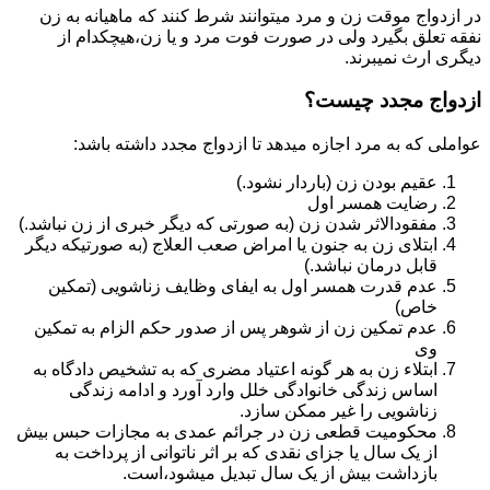
در ازدواج موقت زن و مرد میتوانند شرط کنند که ماهیانه به زن
نفقه تعلق بگیرد ولی در صورت فوت مرد و یا زن،هیچکدام از
دیگری ارث نمیبرند.
ازدواج مجدد چیست؟
عواملی که به مرد اجازه میدهد تا ازدواج مجدد داشته باشد:
عقیم بودن زن (باردار نشود.)
رضایت همسر اول
مفقودالاثر شدن زن (به صورتی که دیگر خبری از زن نباشد.)
ابتلای زن به جنون یا امراض صعب العلاج (به صورتیکه دیگر
قابل درمان نباشد.)
عدم قدرت همسر اول به ایفای وظایف زناشویی (تمکین
خاص)
عدم تمکین زن از شوهر پس از صدور حکم الزام به تمکین
وی
ابتلاء زن به هر گونه اعتیاد مضری که به تشخیص دادگاه به
اساس زندگی خانوادگی خلل وارد آورد و ادامه زندگی
زناشویی را غیر ممکن سازد.
محکومیت قطعی زن در جرائم عمدی به مجازات حبس بیش
از یک سال یا جزای نقدی که بر اثر ناتوانی از پرداخت به
بازداشت بیش از یک سال تبدیل می‎شود،است.