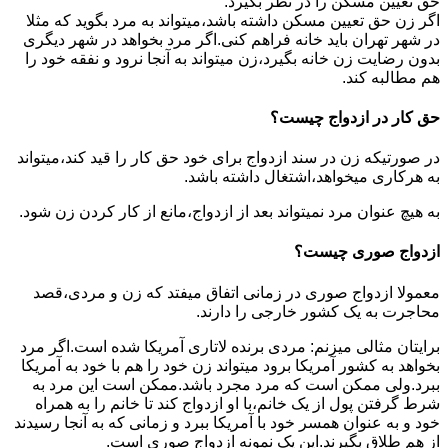
حق تعیین مسکن را در نظر بگیرد.
اگر زن حق تعیین مسکن داشته باشد،میتواند به مرد بگوید که مثلا
در شهر تهران باید خانه فراهم کنی.اگر مرد بخواهد در شهر دیگری
بدون رضایت زن خانه بگیرد،زن میتواند به آنجا نرود و نفقه خود را
هم مطالبه کند.
حق کار در ازدواج چیست؟
در صورتیکه زن در سند ازدواج برای خود حق کار را قید کند،میتواند
به هرکاری میخواهد،اشتغال داشته باشد.
به هیچ عنوان مرد نمیتواند بعد از ازدواج،مانع از کار کردن زن شود.
ازدواج صوری چیست؟
معمولا ازدواج صوری در زمانی اتفاق میفتد که زن و مردی،قصد
محاجرت به یک کشور خارجی را دارند.
برایتان مثالی میزنم: مردی برنده لاتاری آمریکا شده است.اگر مرد
بخواهد به کشور آمریکا برود میتواند زن خود را هم با خود به آمریکا
ببرد.ولی ممکن است که مرد مجرد باشد.ممکن است این مرد به
شرط گرفتن پول از یک خانم،با او ازدواج کند تا خانم را به همراه
خود و به عنوان همسر خود با آمریکا ببرد و زمانی که به آنجا رسیدند
از هم طلاق بگیرند.این یک نمونه ازدواج صوری است.