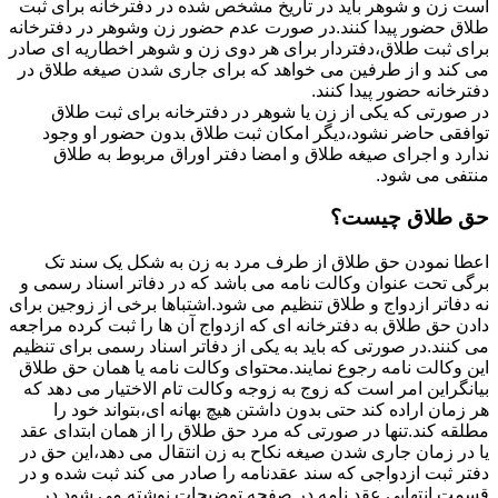
است زن و شوهر باید در تاریخ مشخص شده در دفترخانه برای ثبت
طلاق حضور پیدا کنند.در صورت عدم حضور زن وشوهر در دفترخانه
برای ثبت طلاق،دفتردار برای هر دوی زن و شوهر اخطاریه ای صادر
می کند و از طرفین می خواهد که برای جاری شدن صیغه طلاق در
دفترخانه حضور پیدا کنند.
در صورتی که یکی از زن یا شوهر در دفترخانه برای ثبت طلاق
توافقی حاضر نشود،دیگر امکان ثبت طلاق بدون حضور او وجود
ندارد و اجرای صیغه طلاق و امضا دفتر اوراق مربوط به طلاق
منتفی می شود.
حق طلاق چیست؟
اعطا نمودن حق طلاق از طرف مرد به زن به شکل یک سند تک
برگی تحت عنوان وکالت نامه می باشد که در دفاتر اسناد رسمی و
نه دفاتر ازدواج و طلاق تنظیم می شود.اشتباها برخی از زوجین برای
دادن حق طلاق به دفترخانه ای که ازدواج آن ها را ثبت کرده مراجعه
می کنند.در صورتی که باید به یکی از دفاتر اسناد رسمی برای تنظیم
این وکالت نامه رجوع نمایند.محتوای وکالت نامه یا همان حق طلاق
بیانگراین امر است که زوج به زوجه وکالت تام الاختیار می دهد که
هر زمان اراده کند حتی بدون داشتن هیچ بهانه ای،بتواند خود را
مطلقه کند.تنها در صورتی که مرد حق طلاق را از همان ابتدای عقد
یا در زمان جاری شدن صیغه نکاح به زن انتقال می دهد،این حق در
دفتر ثبت ازدواجی که سند عقدنامه را صادر می کند ثبت شده و در
قسمت انتهایی عقد نامه در صفحه توضیحات نوشته می شود.در