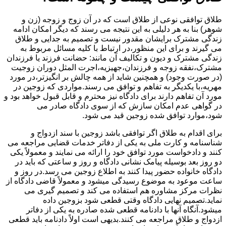
طلاق توافقی نوعی از طلاق است که در آن زوج و زوجه (زن و
شوهر) بنا به هر دلیلی به این نتیجه می رسند که دیگر امکان ادامه
زندگی مشترک برایشان مقدور نیست و تصمیم به جدایی و طلاق
می گیرند و برای این منظور،در ارتباط با کلیه مسائل مربوط به
زندگی مشترک و دیون و تکالیف آن مانند: حضانت فرزند یا فرزندان
مشترک،نفقه زوجه و فرزندان،جهیزیه،اجرت المثل دوران زوجیت
(در صورت وجود) و همچنین شاید از همه چالش بر انگیزتر،در مورد
مهریه،با یکدیگر به تفاهم و توافق می رسند.مواردی که زوجین در
مورد آن تفاهم دارند برای دادگاه نیز محترم و قابل قبول خواهد بود و
در گواهی عدم امکان سازش که از سوی دادگاه صادر می
شود،موارد توافق شده زوجین قید می شود.
برای اقدام به طلاق اگر توافقی باشد زوجین با سند ازدواج و
شناسنامه و کارت ملی به یکی از دفاتر خدمات قضایی مراجعه می
کنند و دادخواست مورد توافق خود را ارائه می نمایند و معمولاً یکی
دو روز بعد بوسیله پیامک نشانی دادگاه و روز و ساعتی که باید در
دادگاه خانواده حضور پیدا کنند به اطلاع زوجین می رسد.در روز و
ساعت موعود به موضوع رسیدگی میشود و معمولاً قاضی دادگاه از
نظرات مرکز مشاوره هم استفاده می کند و تصمیم گیری می
نماید.تصمیم نهایی دادگاه وقتی قطعی شود بزوجین داده
میشود.آنگاه آنها با دادنامه قطعی شده صادره به یکی از دفاتر
ازدواج و طلاق مراجعه می کنند.بدیهی است اولاً دادنامه باید قطعی