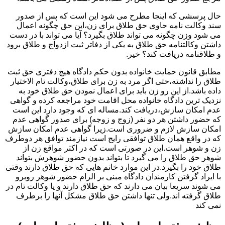
حال پرسشی که اینجا مطرح می شود این است که پس از صدور
سند وکالت نامه حاوی حق طلاق برای زن،این حق چگونه اعمال
می شود وزن چگونه می تواند طلاق بگیرد؟ آیا می تواند با در دست
داشتن وکالتنامه حق طلاق به یکی از دفاتر ثبت ازدواج و طلاق برود
و طلاقنامه دریافت کند؟ خیر.
مطابق قانون حمایت خانواده بدون حکم دادگاه هیچ دفتری حق ثبت
طلاق را نداشته،حتی اگر مرد به زن برای طلاق،وکالت تام الاختیار
داده باشد.از این رو زن باید برای اعمال نمودن حق طلاق خود به
نزدیک ترین دادگاه خانواده محل اقامت خود مراجعه کرده و گواهی
عدم امکان سازش،دریافت کند.مساله ای که وجود دارد این است
که حضور داشتن هر دو نفر (زوج و زوجه) برای صدور گواهی عدم
امکان سازش لازم و ضروری است.زیرا گواهی عدم امکان سازش
که در واقع همان طلاق توافقی رایج است نیازمند توافق هر دوطرف
زن و شوهر است.این در صورتی است که در اکثر مواقع زن از
شوهر حق طلاق را می گیرد تا بتواند بدون حضور شوهرش بتواند
طلاق خود را بگیرد.در این موارد خانم هایی که حق طلاق دارند وقتی
با ایراد گرفتن کارمندان دادگاه مبنی بر الزام حضور شوهر روبرو
می شوند سریعا بیان می دارند که حق طلاق دارند و یا وکالت تام در
طلاق گرفته اند.ولی تنها داشتن حق طلاق مشکل آنها را برطرف
نمی کند