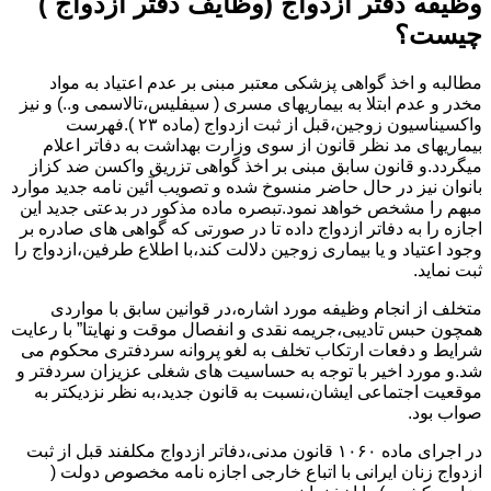
وظیفه دفتر ازدواج (وظایف دفتر ازدواج )
چیست؟
مطالبه و اخذ گواهی پزشکی معتبر مبنی بر عدم اعتیاد به مواد
مخدر و عدم ابتلا به بیماریهای مسری ( سیفلیس،تالاسمی و..) و نیز
واکسیناسیون زوجین،قبل از ثبت ازدواج (ماده ۲۳ ).فهرست
بیماریهای مد نظر قانون از سوی وزارت بهداشت به دفاتر اعلام
میگردد.و قانون سابق مبنی بر اخذ گواهی تزریق واکسن ضد کزاز
بانوان نیز در حال حاضر منسوخ شده و تصویب آئین نامه جدید موارد
مبهم را مشخص خواهد نمود.تبصره ماده مذکور در بدعتی جدید این
اجازه را به دفاتر ازدواج داده تا در صورتی که گواهی های صادره بر
وجود اعتیاد و یا بیماری زوجین دلالت کند،با اطلاع طرفین،ازدواج را
ثبت نماید.
متخلف از انجام وظیفه مورد اشاره،در قوانین سابق با مواردی
همچون حبس تادیبی،جریمه نقدی و انفصال موقت و نهایتا” با رعایت
شرایط و دفعات ارتکاب تخلف به لغو پروانه سردفتری محکوم می
شد.و مورد اخیر با توجه به حساسیت های شغلی عزیزان سردفتر و
موقعیت اجتماعی ایشان،نسبت به قانون جدید،به نظر نزدیکتر به
صواب بود.
در اجرای ماده ۱۰۶۰ قانون مدنی،دفاتر ازدواج مکلفند قبل از ثبت
ازدواج زنان ایرانی با اتباع خارجی اجازه نامه مخصوص دولت (