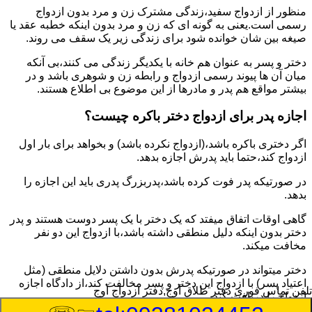
منظور از ازدواج سفید،زندگی مشترک زن و مرد بدون ازدواج
رسمی است.یعنی به گونه ای که زن و مرد بدون اینکه خطبه عقد یا
صیغه بین شان خوانده شود برای زندگی زیر یک سقف می روند.
دختر و پسر به عنوان هم خانه با یکدیگر زندگی می کنند،بی آنکه
میان آن ها پیوند رسمی ازدواج و رابطه زن و شوهری باشد و در
بیشتر مواقع هم پدر و مادرها از این موضوع بی اطلاع هستند.
اجازه پدر برای ازدواج دختر باکره چیست؟
اگر دختری باکره باشد،(ازدواج نکرده باشد) و بخواهد برای بار اول
ازدواج کند،حتما باید پدرش اجازه بدهد.
در صورتیکه پدر فوت کرده باشد،پدربزرگ پدری باید این اجازه را
بدهد.
گاهی اوقات اتفاق میفتد که یک دختر با یک پسر دوست هستند و پدر
دختر بدون اینکه دلیل منطقی داشته باشد،با ازدواج این دو نفر
مخافت میکند.
دختر میتواند در صورتیکه پدرش بدون داشتن دلایل منطقی (مثل
اعتیاد پسر) با ازدواج این دختر و پسر مخالفت کند،از دادگاه اجازه
تلفن تماس فوری
دفتر طلاق آوج,دفتر ازدواج آوج
ازدواج را دریافت کند.