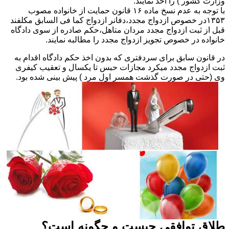
وزارت کشور ) را اخذ نمایند.
با توجه به عدم نسخ ماده ۱۶ قانون حمایت از خانواده مصوب
۱۳۵۳در خصوص ازدواج مجدد،دفانر ازدواج کما فی السابق مکلفند
قبل از ثبت ازدواج مجدد مردان متاهل،حکم صادره از سوی دادگاه
خانواده در خصوص تجویز ازدواج مجدد را مطالبه نمایند.
در قانون سابق برای سردفتری که بدون اخذ حکم دادگاه اقدام به
ثبت ازدواج مجدد میکرد مجازات حبس تا یکسال و تعقیب کیفری
وی (حتی در صورت گذشت همسر اول مرد ) پیش بینی شده بود.
طلاق توافقی چیست و چگونه است؟