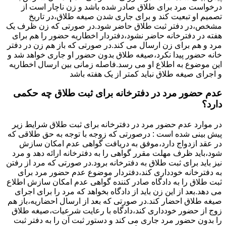
درخواست مرد برای طلاق صادر شده باشد و زن ناچار است از
تصمیم او تبعیت کند و برای جاری شدن صیغه طلاق،در تاریخ
مشخص،در دفتر ثبت طلاق حاضر شود.در صورتی که زن ظرف یک
هفته در دفترخانه حاضر نشود،دفتردار اخطاریه حضور را هم برای
مرد و هم برای زن ارسال می کند.در صورتی که باز هم زن در دفتر
خانه حضور پیدا نکرد،صیغه طلاق بدون حضور او جاری خواهد شد و
این موضوع به اطلاع او می رسد.فاصله زمانی بین ارسال اخطاریه
و اجرای صیغه طلاق نباید کمتر از یک هفته باشد
عدم حضور مرد در دفترخانه برای ثبت طلاق چه حکمی
دارد؟
در موارد عدم حضور مرد در دفترخانه برای ثبت طلاق شرایط زیر
پیش بینی شده است : درصورتی که زوجه با توجه به حق طلاقی که
در عقد ازدواج دارد،موفق به دریافت گواهی عدم امکان سازش
شود،باید ظرف مهلت مقرر گواهی را به دفترخانه ارائه دهد و مرد
نیز باید برای ثبت طلاق به دفترخانه برود.در صورتی که مرد از رفتن
به دفترخانه خودداری کند،دفتردار موضوع عدم حضور مرد برای
ثبت طلاق را به دادگاه صادر کننده گواهی عدم امکان سازش اطلاع
می دهد.بعد از این زن باید از دادگاه بخواهد که مرد را برای اجرای
صیغه طلاق احضار کند.در صورتی که بعد از ارسال احضاریه،باز هم
زوج از حضور خودداری کند،دادگاه با رعایت شرعیات،صیغه طلاق
را بدون حضور مرد جاری می کند و دستور ثبت آن را به دفتر ثبت