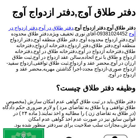
دفتر طلاق آوج,دفتر ازدواج آوج
دفتر طلاق آوج
,
دفتر ازدواج آوج
,
دفتر طلاق در آوج
,
دفتر ازدواج در
آوج
09381024452-آقای نوری تخفیف ویژه,دفتر طلاق محدوده
آوج,دفتر ازدواج محدوده آوج,
دفتر طلاق منطقه آوج,دفتر ازدواج
منطقه آوج,دفتر طلاق,دفتر ازدواج,دفترخانه ازدواج,دفترخانه
طلاق,دفترخانه ازدواج در آوج,دفترخانه طلاق در آوج,دفترخانه
ازدواج و طلاق با نرخ اتحاده,سالن عقد ازدواج در آوج,ثبت طلاق
ارزان در آوج,محضر عقد و ازدواج,ثبت طلاق توافقی,ازدواج سفید-
ازدواج صوری-ازدواج مجدد-اجرا گذاشتن مهریه,محضر عقد و
ازدواج در آوج,
وظیفه دفتر طلاق چیست؟
دفتر طلاق،باید در ثبت طلاق گواهی عدم امکان سازش (مخصوص
طلاق توافقی و یا طلاق به تقاضای مرد ) و لازم ضروری حکم دادگاه
(در طلاق به تقاضای زن ) را مطالبه و اخذ نمایند.( ماده ۲۴ ) در
قوانین سابق نیز در صورت عدم اخذ گواهی عدم امکان
سازش،مجازات سلب صلاحیت برای سردفتر منظور شده بود.