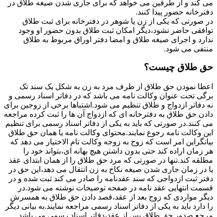
می کند و از طرفین می خواهد که برای جاری شدن صیغه طلاق در
دفترخانه حضور پیدا کنند.
در صورتی که یکی از زن یا شوهر در دفترخانه برای ثبت طلاق
توافقی حاضر نشود،دیگر امکان ثبت طلاق بدون حضور او وجود
ندارد و اجرای صیغه طلاق و امضا دفتر اوراق مربوط به طلاق
منتفی می شود.
حق طلاق چیست؟
اعطا نمودن حق طلاق از طرف مرد به زن به شکل یک سند تک
برگی تحت عنوان وکالت نامه می باشد که در دفاتر اسناد رسمی و
نه دفاتر ازدواج و طلاق تنظیم می شود.اشتباها برخی از زوجین برای
دادن حق طلاق به دفترخانه ای که ازدواج آن ها را ثبت کرده مراجعه
می کنند.در صورتی که باید به یکی از دفاتر اسناد رسمی برای تنظیم
این وکالت نامه رجوع نمایند.محتوای وکالت نامه یا همان حق طلاق
بیانگراین امر است که زوج به زوجه وکالت تام الاختیار می دهد که
هر زمان اراده کند حتی بدون داشتن هیچ بهانه ای،بتواند خود را
مطلقه کند.تنها در صورتی که مرد حق طلاق را از همان ابتدای عقد
یا در زمان جاری شدن صیغه نکاح به زن انتقال می دهد،این حق در
دفتر ثبت ازدواجی که سند عقدنامه را صادر می کند ثبت شده و در
قسمت انتهایی عقد نامه در صفحه توضیحات نوشته می شود.در
دیگر مواردی که زوج بعد از عقد،قصد دادن حق طلاق به همسرش
را دارد باید به یکی از دفاتر اسناد رسمی مراجعه نمایند.به بیانی دیگر
مرجع صدور حق طلاق پس از عقد،دفاتر اسناد رسمی می باشد.