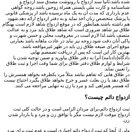
شده باشد،ثانیاً سند ازدواج یا رونوشت مصدق سند ازدواج و
شناسنامه و کارت ملی بایستی همراه زوجین باشد.زوجه گواهی
عدم بارداری که مدت آن به یک ماه نرسیده باشد از پزشکی قانونی
یا پزشک متخصص زنان اخذ نماید و به دفتر ازدواج ارائه دهد.شهود
هم داشته باشند.همانطور که در موقع ازدواج شاهد لازم است بهنگام
طلاق نیز شاهد ضروری است که شاهد طلاق باید مرد و به عدالت
متصف باشد.لذا لازم است در معروفیت محلی و حسن شهرت و
پاکی آنان دقت شود.زوجه نیز نباید در عادت ماهانه باشد بعبارتی
موقع اجرای صیغه طلاق زن باید در طهر غیرمواقعه باشد.
بهترین کار این است که پس از دریافت تصمصم نهایی
دادگاه(دادنامه) آنرا به دفتر طلاق بیاورید و ضمن توجیه شدن با
شرایط و لوازم طلاق دفتر طلاق برای شما وقت اجرا و ثبت طلاق
را تعیین نماید.
در طلاق هایی که تفاهم نباشد مثلاً مرد یکطرفه بخواهد همسرش را
طلاق دهد یا زن بعلت عسر و حرج بخواهد طلاق بگیرد احتیاج نیست
که همسر همراهی کند و مرد یا زن به تنهایی مراجعه می کنند.
ازدواج دائم چیست؟
ثبت ازدواج دائم،برای مردان الزامی است و در حالت کلی ثبت
ازدواج موقت لازم نیست مگر با توافق زن و مرد و یا باردار شدن
زن.
ولی از آنجا که ثبت ازدواج دائم اجباری است و عدم ثبت برای مرد