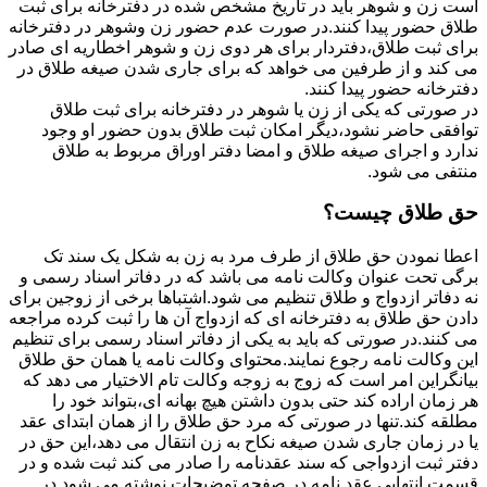
است زن و شوهر باید در تاریخ مشخص شده در دفترخانه برای ثبت
طلاق حضور پیدا کنند.در صورت عدم حضور زن وشوهر در دفترخانه
برای ثبت طلاق،دفتردار برای هر دوی زن و شوهر اخطاریه ای صادر
می کند و از طرفین می خواهد که برای جاری شدن صیغه طلاق در
دفترخانه حضور پیدا کنند.
در صورتی که یکی از زن یا شوهر در دفترخانه برای ثبت طلاق
توافقی حاضر نشود،دیگر امکان ثبت طلاق بدون حضور او وجود
ندارد و اجرای صیغه طلاق و امضا دفتر اوراق مربوط به طلاق
منتفی می شود.
حق طلاق چیست؟
اعطا نمودن حق طلاق از طرف مرد به زن به شکل یک سند تک
برگی تحت عنوان وکالت نامه می باشد که در دفاتر اسناد رسمی و
نه دفاتر ازدواج و طلاق تنظیم می شود.اشتباها برخی از زوجین برای
دادن حق طلاق به دفترخانه ای که ازدواج آن ها را ثبت کرده مراجعه
می کنند.در صورتی که باید به یکی از دفاتر اسناد رسمی برای تنظیم
این وکالت نامه رجوع نمایند.محتوای وکالت نامه یا همان حق طلاق
بیانگراین امر است که زوج به زوجه وکالت تام الاختیار می دهد که
هر زمان اراده کند حتی بدون داشتن هیچ بهانه ای،بتواند خود را
مطلقه کند.تنها در صورتی که مرد حق طلاق را از همان ابتدای عقد
یا در زمان جاری شدن صیغه نکاح به زن انتقال می دهد،این حق در
دفتر ثبت ازدواجی که سند عقدنامه را صادر می کند ثبت شده و در
قسمت انتهایی عقد نامه در صفحه توضیحات نوشته می شود.در