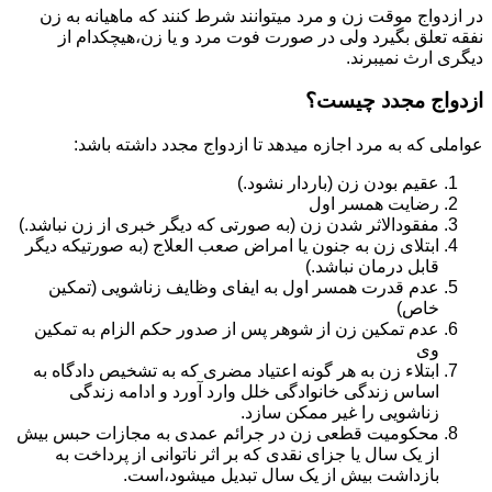
در ازدواج موقت زن و مرد میتوانند شرط کنند که ماهیانه به زن
نفقه تعلق بگیرد ولی در صورت فوت مرد و یا زن،هیچکدام از
دیگری ارث نمیبرند.
ازدواج مجدد چیست؟
عواملی که به مرد اجازه میدهد تا ازدواج مجدد داشته باشد:
عقیم بودن زن (باردار نشود.)
رضایت همسر اول
مفقودالاثر شدن زن (به صورتی که دیگر خبری از زن نباشد.)
ابتلای زن به جنون یا امراض صعب العلاج (به صورتیکه دیگر
قابل درمان نباشد.)
عدم قدرت همسر اول به ایفای وظایف زناشویی (تمکین
خاص)
عدم تمکین زن از شوهر پس از صدور حکم الزام به تمکین
وی
ابتلاء زن به هر گونه اعتیاد مضری که به تشخیص دادگاه به
اساس زندگی خانوادگی خلل وارد آورد و ادامه زندگی
زناشویی را غیر ممکن سازد.
محکومیت قطعی زن در جرائم عمدی به مجازات حبس بیش
از یک سال یا جزای نقدی که بر اثر ناتوانی از پرداخت به
بازداشت بیش از یک سال تبدیل می‎شود،است.