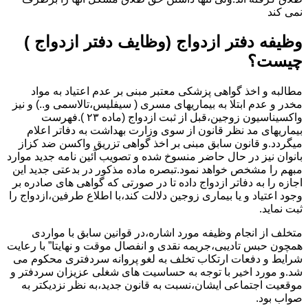
نمی کند
وظیفه دفتر ازدواج (وظایف دفتر ازدواج )
چیست؟
مطالبه و اخذ گواهی پزشکی معتبر مبنی بر عدم اعتیاد به مواد
مخدر و عدم ابتلا به بیماریهای مسری ( سیفلیس،تالاسمی و..) و نیز
واکسیناسیون زوجین،قبل از ثبت ازدواج (ماده ۲۳ ).فهرست
بیماریهای مد نظر قانون از سوی وزارت بهداشت به دفاتر اعلام
میگردد.و قانون سابق مبنی بر اخذ گواهی تزریق واکسن ضد کزاز
بانوان نیز در حال حاضر منسوخ شده و تصویب آئین نامه جدید موارد
مبهم را مشخص خواهد نمود.تبصره ماده مذکور در بدعتی جدید این
اجازه را به دفاتر ازدواج داده تا در صورتی که گواهی های صادره بر
وجود اعتیاد و یا بیماری زوجین دلالت کند،با اطلاع طرفین،ازدواج را
ثبت نماید.
متخلف از انجام وظیفه مورد اشاره،در قوانین سابق با مواردی
همچون حبس تادیبی،جریمه نقدی و انفصال موقت و نهایتا” با رعایت
شرایط و دفعات ارتکاب تخلف به لغو پروانه سردفتری محکوم می
شد.و مورد اخیر با توجه به حساسیت های شغلی عزیزان سردفتر و
موقعیت اجتماعی ایشان،نسبت به قانون جدید،به نظر نزدیکتر به
صواب بود.