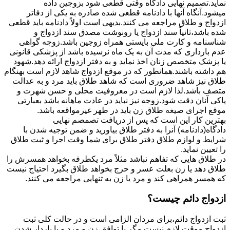
نماید.تصمیم نهایی دادگاه وقتی قطعی شود بزوجین داده
میشود.آنگاه آنها با دادنامه قطعی شده صادره به یکی از دفاتر
ازدواج و طلاق مراجعه می کنند.بدیهی است اولاً دادنامه باید قطعی
شده باشد،ثانیاً سند ازدواج یا رونوشت مصدق سند ازدواج و
شناسنامه و کارت ملی بایستی همراه زوجین باشد.زوجه گواهی
عدم بارداری که مدت آن به یک ماه نرسیده باشد از پزشکی قانونی
یا پزشک متخصص زنان اخذ نماید و به دفتر ازدواج ارائه دهد.شهود
هم داشته باشند.همانطور که در موقع ازدواج شاهد لازم است بهنگام
طلاق نیز شاهد ضروری است که شاهد طلاق باید مرد و به عدالت
متصف باشد.لذا لازم است در معروفیت محلی و حسن شهرت و
پاکی آنان دقت شود.زوجه نیز نباید در عادت ماهانه باشد بعبارتی
موقع اجرای صیغه طلاق زن باید در طهر غیرمواقعه باشد.
بهترین کار این است که پس از دریافت تصمصم نهایی
دادگاه(دادنامه) آنرا به دفتر طلاق بیاورید و ضمن توجیه شدن با
شرایط و لوازم طلاق دفتر طلاق برای شما وقت اجرا و ثبت طلاق
را تعیین نماید.
در طلاق هایی که تفاهم نباشد مثلاً مرد یکطرفه بخواهد همسرش را
طلاق دهد یا زن بعلت عسر و حرج بخواهد طلاق بگیرد احتیاج نیست
که همسر همراهی کند و مرد یا زن به تنهایی مراجعه می کنند.
ازدواج دائم چیست؟
ثبت ازدواج دائم،برای مردان الزامی است و در حالت کلی ثبت
ازدواج موقت لازم نیست مگر با توافق زن و مرد و یا باردار شدن