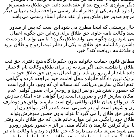
دیگر مواردی که زوج بعد از عقد،قصد دادن حق طلاق به همسرش
را دارد باید به یکی از دفاتر اسناد رسمی مراجعه نمایند.به بیانی دیگر
مرجع صدور حق طلاق پس از عقد،دفاتر اسناد رسمی می باشد.
حال پرسشی که اینجا مطرح می شود این است که پس از صدور
سند وکالت نامه حاوی حق طلاق برای زن،این حق چگونه اعمال
می شود وزن چگونه می تواند طلاق بگیرد؟ آیا می تواند با در دست
داشتن وکالتنامه حق طلاق به یکی از دفاتر ثبت ازدواج و طلاق برود
و طلاقنامه دریافت کند؟ خیر.
مطابق قانون حمایت خانواده بدون حکم دادگاه هیچ دفتری حق ثبت
طلاق را نداشته،حتی اگر مرد به زن برای طلاق،وکالت تام الاختیار
داده باشد.از این رو زن باید برای اعمال نمودن حق طلاق خود به
نزدیک ترین دادگاه خانواده محل اقامت خود مراجعه کرده و گواهی
عدم امکان سازش،دریافت کند.مساله ای که وجود دارد این است
که حضور داشتن هر دو نفر (زوج و زوجه) برای صدور گواهی عدم
امکان سازش لازم و ضروری است.زیرا گواهی عدم امکان سازش
که در واقع همان طلاق توافقی رایج است نیازمند توافق هر دوطرف
زن و شوهر است.این در صورتی است که در اکثر مواقع زن از
شوهر حق طلاق را می گیرد تا بتواند بدون حضور شوهرش بتواند
طلاق خود را بگیرد.در این موارد خانم هایی که حق طلاق دارند وقتی
با ایراد گرفتن کارمندان دادگاه مبنی بر الزام حضور شوهر روبرو
می شوند سریعا بیان می دارند که حق طلاق دارند و یا وکالت تام در
طلاق گرفته اند.ولی تنها داشتن حق طلاق مشکل آنها را برطرف