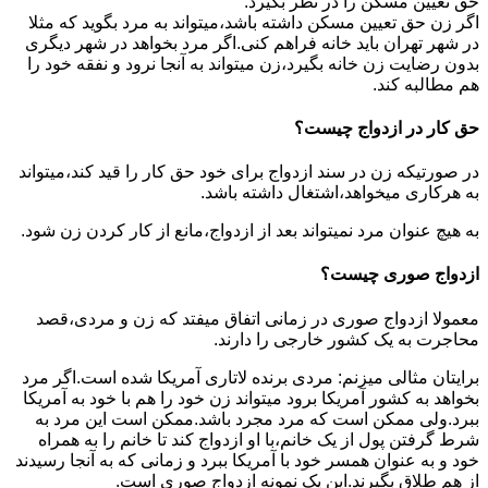
حق تعیین مسکن را در نظر بگیرد.
اگر زن حق تعیین مسکن داشته باشد،میتواند به مرد بگوید که مثلا
در شهر تهران باید خانه فراهم کنی.اگر مرد بخواهد در شهر دیگری
بدون رضایت زن خانه بگیرد،زن میتواند به آنجا نرود و نفقه خود را
هم مطالبه کند.
حق کار در ازدواج چیست؟
در صورتیکه زن در سند ازدواج برای خود حق کار را قید کند،میتواند
به هرکاری میخواهد،اشتغال داشته باشد.
به هیچ عنوان مرد نمیتواند بعد از ازدواج،مانع از کار کردن زن شود.
ازدواج صوری چیست؟
معمولا ازدواج صوری در زمانی اتفاق میفتد که زن و مردی،قصد
محاجرت به یک کشور خارجی را دارند.
برایتان مثالی میزنم: مردی برنده لاتاری آمریکا شده است.اگر مرد
بخواهد به کشور آمریکا برود میتواند زن خود را هم با خود به آمریکا
ببرد.ولی ممکن است که مرد مجرد باشد.ممکن است این مرد به
شرط گرفتن پول از یک خانم،با او ازدواج کند تا خانم را به همراه
خود و به عنوان همسر خود با آمریکا ببرد و زمانی که به آنجا رسیدند
از هم طلاق بگیرند.این یک نمونه ازدواج صوری است.