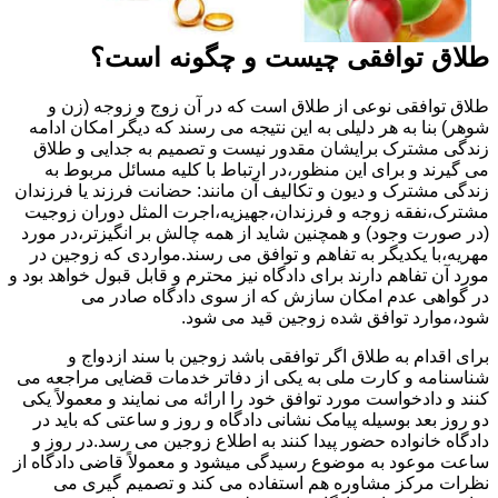
طلاق توافقی چیست و چگونه است؟
طلاق توافقی نوعی از طلاق است که در آن زوج و زوجه (زن و
شوهر) بنا به هر دلیلی به این نتیجه می رسند که دیگر امکان ادامه
زندگی مشترک برایشان مقدور نیست و تصمیم به جدایی و طلاق
می گیرند و برای این منظور،در ارتباط با کلیه مسائل مربوط به
زندگی مشترک و دیون و تکالیف آن مانند: حضانت فرزند یا فرزندان
مشترک،نفقه زوجه و فرزندان،جهیزیه،اجرت المثل دوران زوجیت
(در صورت وجود) و همچنین شاید از همه چالش بر انگیزتر،در مورد
مهریه،با یکدیگر به تفاهم و توافق می رسند.مواردی که زوجین در
مورد آن تفاهم دارند برای دادگاه نیز محترم و قابل قبول خواهد بود و
در گواهی عدم امکان سازش که از سوی دادگاه صادر می
شود،موارد توافق شده زوجین قید می شود.
برای اقدام به طلاق اگر توافقی باشد زوجین با سند ازدواج و
شناسنامه و کارت ملی به یکی از دفاتر خدمات قضایی مراجعه می
کنند و دادخواست مورد توافق خود را ارائه می نمایند و معمولاً یکی
دو روز بعد بوسیله پیامک نشانی دادگاه و روز و ساعتی که باید در
دادگاه خانواده حضور پیدا کنند به اطلاع زوجین می رسد.در روز و
ساعت موعود به موضوع رسیدگی میشود و معمولاً قاضی دادگاه از
نظرات مرکز مشاوره هم استفاده می کند و تصمیم گیری می