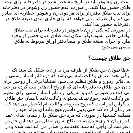
است زن و شوهر باید در تاریخ مشخص شده در دفترخانه برای ثبت
طلاق حضور پیدا کنند.در صورت عدم حضور زن وشوهر در دفترخانه
برای ثبت طلاق،دفتردار برای هر دوی زن و شوهر اخطاریه ای صادر
می کند و از طرفین می خواهد که برای جاری شدن صیغه طلاق در
دفترخانه حضور پیدا کنند.
در صورتی که یکی از زن یا شوهر در دفترخانه برای ثبت طلاق
توافقی حاضر نشود،دیگر امکان ثبت طلاق بدون حضور او وجود
ندارد و اجرای صیغه طلاق و امضا دفتر اوراق مربوط به طلاق
منتفی می شود.
حق طلاق چیست؟
اعطا نمودن حق طلاق از طرف مرد به زن به شکل یک سند تک
برگی تحت عنوان وکالت نامه می باشد که در دفاتر اسناد رسمی و
نه دفاتر ازدواج و طلاق تنظیم می شود.اشتباها برخی از زوجین برای
دادن حق طلاق به دفترخانه ای که ازدواج آن ها را ثبت کرده مراجعه
می کنند.در صورتی که باید به یکی از دفاتر اسناد رسمی برای تنظیم
این وکالت نامه رجوع نمایند.محتوای وکالت نامه یا همان حق طلاق
بیانگراین امر است که زوج به زوجه وکالت تام الاختیار می دهد که
هر زمان اراده کند حتی بدون داشتن هیچ بهانه ای،بتواند خود را
مطلقه کند.تنها در صورتی که مرد حق طلاق را از همان ابتدای عقد
یا در زمان جاری شدن صیغه نکاح به زن انتقال می دهد،این حق در
دفتر ثبت ازدواجی که سند عقدنامه را صادر می کند ثبت شده و در
قسمت انتهایی عقد نامه در صفحه توضیحات نوشته می شود.در