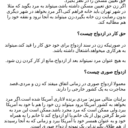
حق تعیین مسکن را در نظر بگیرد.
اگر زن حق تعیین مسکن داشته باشد،میتواند به مرد بگوید که مثلا
در شهر تهران باید خانه فراهم کنی.اگر مرد بخواهد در شهر دیگری
بدون رضایت زن خانه بگیرد،زن میتواند به آنجا نرود و نفقه خود را
هم مطالبه کند.
حق کار در ازدواج چیست؟
در صورتیکه زن در سند ازدواج برای خود حق کار را قید کند،میتواند
به هرکاری میخواهد،اشتغال داشته باشد.
به هیچ عنوان مرد نمیتواند بعد از ازدواج،مانع از کار کردن زن شود.
ازدواج صوری چیست؟
معمولا ازدواج صوری در زمانی اتفاق میفتد که زن و مردی،قصد
محاجرت به یک کشور خارجی را دارند.
برایتان مثالی میزنم: مردی برنده لاتاری آمریکا شده است.اگر مرد
بخواهد به کشور آمریکا برود میتواند زن خود را هم با خود به آمریکا
ببرد.ولی ممکن است که مرد مجرد باشد.ممکن است این مرد به
شرط گرفتن پول از یک خانم،با او ازدواج کند تا خانم را به همراه
خود و به عنوان همسر خود با آمریکا ببرد و زمانی که به آنجا رسیدند
از هم طلاق بگیرند.این یک نمونه ازدواج صوری است.