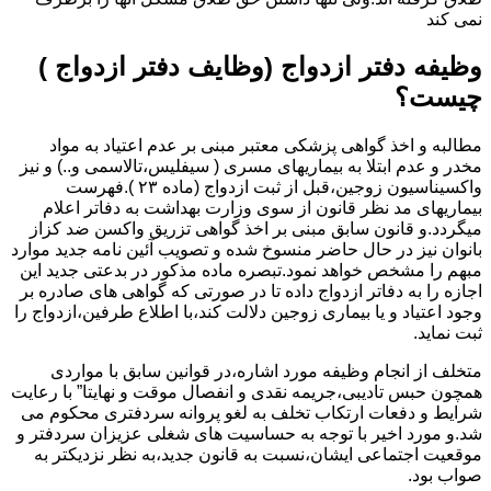
نمی کند
وظیفه دفتر ازدواج (وظایف دفتر ازدواج )
چیست؟
مطالبه و اخذ گواهی پزشکی معتبر مبنی بر عدم اعتیاد به مواد
مخدر و عدم ابتلا به بیماریهای مسری ( سیفلیس،تالاسمی و..) و نیز
واکسیناسیون زوجین،قبل از ثبت ازدواج (ماده ۲۳ ).فهرست
بیماریهای مد نظر قانون از سوی وزارت بهداشت به دفاتر اعلام
میگردد.و قانون سابق مبنی بر اخذ گواهی تزریق واکسن ضد کزاز
بانوان نیز در حال حاضر منسوخ شده و تصویب آئین نامه جدید موارد
مبهم را مشخص خواهد نمود.تبصره ماده مذکور در بدعتی جدید این
اجازه را به دفاتر ازدواج داده تا در صورتی که گواهی های صادره بر
وجود اعتیاد و یا بیماری زوجین دلالت کند،با اطلاع طرفین،ازدواج را
ثبت نماید.
متخلف از انجام وظیفه مورد اشاره،در قوانین سابق با مواردی
همچون حبس تادیبی،جریمه نقدی و انفصال موقت و نهایتا” با رعایت
شرایط و دفعات ارتکاب تخلف به لغو پروانه سردفتری محکوم می
شد.و مورد اخیر با توجه به حساسیت های شغلی عزیزان سردفتر و
موقعیت اجتماعی ایشان،نسبت به قانون جدید،به نظر نزدیکتر به
صواب بود.