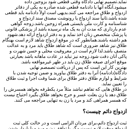
نماید.تصمیم نهایی دادگاه وقتی قطعی شود بزوجین داده
میشود.آنگاه آنها با دادنامه قطعی شده صادره به یکی از دفاتر
ازدواج و طلاق مراجعه می کنند.بدیهی است اولاً دادنامه باید قطعی
شده باشد،ثانیاً سند ازدواج یا رونوشت مصدق سند ازدواج و
شناسنامه و کارت ملی بایستی همراه زوجین باشد.زوجه گواهی
عدم بارداری که مدت آن به یک ماه نرسیده باشد از پزشکی قانونی
یا پزشک متخصص زنان اخذ نماید و به دفتر ازدواج ارائه دهد.شهود
هم داشته باشند.همانطور که در موقع ازدواج شاهد لازم است بهنگام
طلاق نیز شاهد ضروری است که شاهد طلاق باید مرد و به عدالت
متصف باشد.لذا لازم است در معروفیت محلی و حسن شهرت و
پاکی آنان دقت شود.زوجه نیز نباید در عادت ماهانه باشد بعبارتی
موقع اجرای صیغه طلاق زن باید در طهر غیرمواقعه باشد.
بهترین کار این است که پس از دریافت تصمصم نهایی
دادگاه(دادنامه) آنرا به دفتر طلاق بیاورید و ضمن توجیه شدن با
شرایط و لوازم طلاق دفتر طلاق برای شما وقت اجرا و ثبت طلاق
را تعیین نماید.
در طلاق هایی که تفاهم نباشد مثلاً مرد یکطرفه بخواهد همسرش را
طلاق دهد یا زن بعلت عسر و حرج بخواهد طلاق بگیرد احتیاج نیست
که همسر همراهی کند و مرد یا زن به تنهایی مراجعه می کنند.
ازدواج دائم چیست؟
ثبت ازدواج دائم،برای مردان الزامی است و در حالت کلی ثبت
ازدواج موقت لازم نیست مگر با توافق زن و مرد و یا باردار شدن