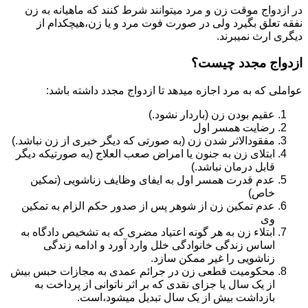
در ازدواج موقت زن و مرد میتوانند شرط کنند که ماهیانه به زن
نفقه تعلق بگیرد ولی در صورت فوت مرد و یا زن،هیچکدام از
دیگری ارث نمیبرند.
ازدواج مجدد چیست؟
عواملی که به مرد اجازه میدهد تا ازدواج مجدد داشته باشد:
عقیم بودن زن (باردار نشود.)
رضایت همسر اول
مفقودالاثر شدن زن (به صورتی که دیگر خبری از زن نباشد.)
ابتلای زن به جنون یا امراض صعب العلاج (به صورتیکه دیگر
قابل درمان نباشد.)
عدم قدرت همسر اول به ایفای وظایف زناشویی (تمکین
خاص)
عدم تمکین زن از شوهر پس از صدور حکم الزام به تمکین
وی
ابتلاء زن به هر گونه اعتیاد مضری که به تشخیص دادگاه به
اساس زندگی خانوادگی خلل وارد آورد و ادامه زندگی
زناشویی را غیر ممکن سازد.
محکومیت قطعی زن در جرائم عمدی به مجازات حبس بیش
از یک سال یا جزای نقدی که بر اثر ناتوانی از پرداخت به
بازداشت بیش از یک سال تبدیل می‎شود،است.