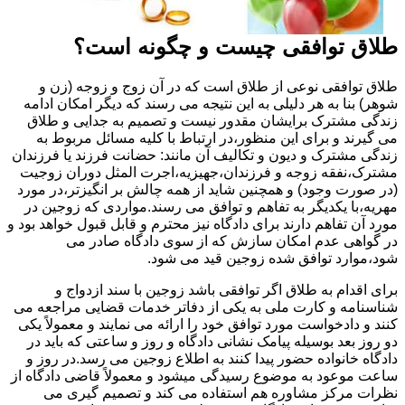
طلاق توافقی چیست و چگونه است؟
طلاق توافقی نوعی از طلاق است که در آن زوج و زوجه (زن و
شوهر) بنا به هر دلیلی به این نتیجه می رسند که دیگر امکان ادامه
زندگی مشترک برایشان مقدور نیست و تصمیم به جدایی و طلاق
می گیرند و برای این منظور،در ارتباط با کلیه مسائل مربوط به
زندگی مشترک و دیون و تکالیف آن مانند: حضانت فرزند یا فرزندان
مشترک،نفقه زوجه و فرزندان،جهیزیه،اجرت المثل دوران زوجیت
(در صورت وجود) و همچنین شاید از همه چالش بر انگیزتر،در مورد
مهریه،با یکدیگر به تفاهم و توافق می رسند.مواردی که زوجین در
مورد آن تفاهم دارند برای دادگاه نیز محترم و قابل قبول خواهد بود و
در گواهی عدم امکان سازش که از سوی دادگاه صادر می
شود،موارد توافق شده زوجین قید می شود.
برای اقدام به طلاق اگر توافقی باشد زوجین با سند ازدواج و
شناسنامه و کارت ملی به یکی از دفاتر خدمات قضایی مراجعه می
کنند و دادخواست مورد توافق خود را ارائه می نمایند و معمولاً یکی
دو روز بعد بوسیله پیامک نشانی دادگاه و روز و ساعتی که باید در
دادگاه خانواده حضور پیدا کنند به اطلاع زوجین می رسد.در روز و
ساعت موعود به موضوع رسیدگی میشود و معمولاً قاضی دادگاه از
نظرات مرکز مشاوره هم استفاده می کند و تصمیم گیری می