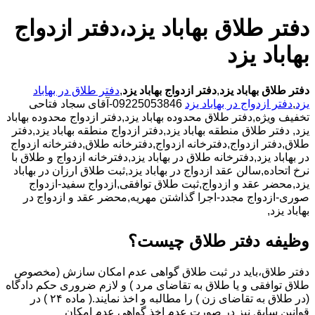
دفتر طلاق بهاباد یزد،دفتر ازدواج
بهاباد یزد
دفتر طلاق بهاباد یزد
,
دفتر ازدواج بهاباد یزد
,
دفتر طلاق در بهاباد
یزد
,
دفتر ازدواج در بهاباد یزد
09225053846-آقای سجاد فتاحی
تخفیف ویژه,دفتر طلاق محدوده بهاباد یزد,دفتر ازدواج محدوده بهاباد
یزد,
دفتر طلاق منطقه بهاباد یزد,دفتر ازدواج منطقه بهاباد یزد,دفتر
طلاق,دفتر ازدواج,دفترخانه ازدواج,دفترخانه طلاق,دفترخانه ازدواج
در بهاباد یزد,دفترخانه طلاق در بهاباد یزد,دفترخانه ازدواج و طلاق با
نرخ اتحاده,سالن عقد ازدواج در بهاباد یزد,ثبت طلاق ارزان در بهاباد
یزد,محضر عقد و ازدواج,ثبت طلاق توافقی,ازدواج سفید-ازدواج
صوری-ازدواج مجدد-اجرا گذاشتن مهریه,محضر عقد و ازدواج در
بهاباد یزد,
وظیفه دفتر طلاق چیست؟
دفتر طلاق،باید در ثبت طلاق گواهی عدم امکان سازش (مخصوص
طلاق توافقی و یا طلاق به تقاضای مرد ) و لازم ضروری حکم دادگاه
(در طلاق به تقاضای زن ) را مطالبه و اخذ نمایند.( ماده ۲۴ ) در
قوانین سابق نیز در صورت عدم اخذ گواهی عدم امکان