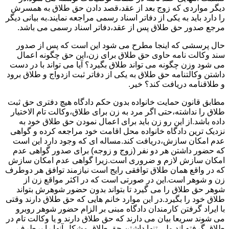
دیگر مواردی که زوج بعد از عقد،قصد دادن حق طلاق به همسرش
را دارد باید به یکی از دفاتر اسناد رسمی مراجعه نمایند.به بیانی دیگر
مرجع صدور حق طلاق پس از عقد،دفاتر اسناد رسمی می باشد.
حال پرسشی که اینجا مطرح می شود این است که پس از صدور
سند وکالت نامه حاوی حق طلاق برای زن،این حق چگونه اعمال
می شود وزن چگونه می تواند طلاق بگیرد؟ آیا می تواند با در دست
داشتن وکالتنامه حق طلاق به یکی از دفاتر ثبت ازدواج و طلاق برود
و طلاقنامه دریافت کند؟ خیر.
مطابق قانون حمایت خانواده بدون حکم دادگاه هیچ دفتری حق ثبت
طلاق را نداشته،حتی اگر مرد به زن برای طلاق،وکالت تام الاختیار
داده باشد.از این رو زن باید برای اعمال نمودن حق طلاق خود به
نزدیک ترین دادگاه خانواده محل اقامت خود مراجعه کرده و گواهی
عدم امکان سازش،دریافت کند.مساله ای که وجود دارد این است
که حضور داشتن هر دو نفر (زوج و زوجه) برای صدور گواهی عدم
امکان سازش لازم و ضروری است.زیرا گواهی عدم امکان سازش
که در واقع همان طلاق توافقی رایج است نیازمند توافق هر دوطرف
زن و شوهر است.این در صورتی است که در اکثر مواقع زن از
شوهر حق طلاق را می گیرد تا بتواند بدون حضور شوهرش بتواند
طلاق خود را بگیرد.در این موارد خانم هایی که حق طلاق دارند وقتی
با ایراد گرفتن کارمندان دادگاه مبنی بر الزام حضور شوهر روبرو
می شوند سریعا بیان می دارند که حق طلاق دارند و یا وکالت تام در
طلاق گرفته اند.ولی تنها داشتن حق طلاق مشکل آنها را برطرف