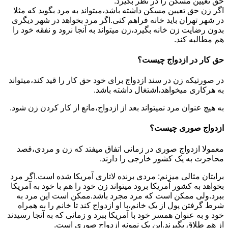
حق تعیین مسکن را در نظر بگیرد.
اگر زن حق تعیین مسکن داشته باشد،میتواند به مرد بگوید که مثلا
در شهر تهران باید خانه فراهم کنی.اگر مرد بخواهد در شهر دیگری
بدون رضایت زن خانه بگیرد،زن میتواند به آنجا نرود و نفقه خود را
هم مطالبه کند.
حق کار در ازدواج چیست؟
در صورتیکه زن در سند ازدواج برای خود حق کار را قید کند،میتواند
به هرکاری میخواهد،اشتغال داشته باشد.
به هیچ عنوان مرد نمیتواند بعد از ازدواج،مانع از کار کردن زن شود.
ازدواج صوری چیست؟
معمولا ازدواج صوری در زمانی اتفاق میفتد که زن و مردی،قصد
محاجرت به یک کشور خارجی را دارند.
برایتان مثالی میزنم: مردی برنده لاتاری آمریکا شده است.اگر مرد
بخواهد به کشور آمریکا برود میتواند زن خود را هم با خود به آمریکا
ببرد.ولی ممکن است که مرد مجرد باشد.ممکن است این مرد به
شرط گرفتن پول از یک خانم،با او ازدواج کند تا خانم را به همراه
خود و به عنوان همسر خود با آمریکا ببرد و زمانی که به آنجا رسیدند
از هم طلاق بگیرند.این یک نمونه ازدواج صوری است.