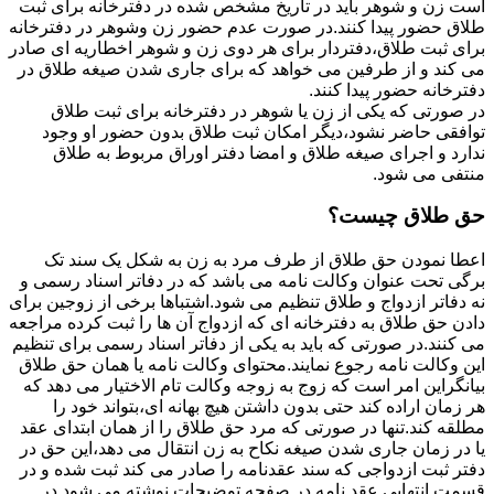
است زن و شوهر باید در تاریخ مشخص شده در دفترخانه برای ثبت
طلاق حضور پیدا کنند.در صورت عدم حضور زن وشوهر در دفترخانه
برای ثبت طلاق،دفتردار برای هر دوی زن و شوهر اخطاریه ای صادر
می کند و از طرفین می خواهد که برای جاری شدن صیغه طلاق در
دفترخانه حضور پیدا کنند.
در صورتی که یکی از زن یا شوهر در دفترخانه برای ثبت طلاق
توافقی حاضر نشود،دیگر امکان ثبت طلاق بدون حضور او وجود
ندارد و اجرای صیغه طلاق و امضا دفتر اوراق مربوط به طلاق
منتفی می شود.
حق طلاق چیست؟
اعطا نمودن حق طلاق از طرف مرد به زن به شکل یک سند تک
برگی تحت عنوان وکالت نامه می باشد که در دفاتر اسناد رسمی و
نه دفاتر ازدواج و طلاق تنظیم می شود.اشتباها برخی از زوجین برای
دادن حق طلاق به دفترخانه ای که ازدواج آن ها را ثبت کرده مراجعه
می کنند.در صورتی که باید به یکی از دفاتر اسناد رسمی برای تنظیم
این وکالت نامه رجوع نمایند.محتوای وکالت نامه یا همان حق طلاق
بیانگراین امر است که زوج به زوجه وکالت تام الاختیار می دهد که
هر زمان اراده کند حتی بدون داشتن هیچ بهانه ای،بتواند خود را
مطلقه کند.تنها در صورتی که مرد حق طلاق را از همان ابتدای عقد
یا در زمان جاری شدن صیغه نکاح به زن انتقال می دهد،این حق در
دفتر ثبت ازدواجی که سند عقدنامه را صادر می کند ثبت شده و در
قسمت انتهایی عقد نامه در صفحه توضیحات نوشته می شود.در