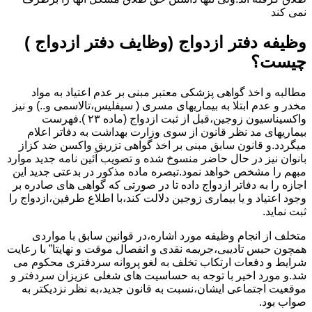
نمی کند
وظیفه دفتر ازدواج (وظایف دفتر ازدواج )
چیست؟
مطالبه و اخذ گواهی پزشکی معتبر مبنی بر عدم اعتیاد به مواد
مخدر و عدم ابتلا به بیماریهای مسری ( سیفلیس،تالاسمی و..) و نیز
واکسیناسیون زوجین،قبل از ثبت ازدواج (ماده ۲۳ ).فهرست
بیماریهای مد نظر قانون از سوی وزارت بهداشت به دفاتر اعلام
میگردد.و قانون سابق مبنی بر اخذ گواهی تزریق واکسن ضد کزاز
بانوان نیز در حال حاضر منسوخ شده و تصویب آئین نامه جدید موارد
مبهم را مشخص خواهد نمود.تبصره ماده مذکور در بدعتی جدید این
اجازه را به دفاتر ازدواج داده تا در صورتی که گواهی های صادره بر
وجود اعتیاد و یا بیماری زوجین دلالت کند،با اطلاع طرفین،ازدواج را
ثبت نماید.
متخلف از انجام وظیفه مورد اشاره،در قوانین سابق با مواردی
همچون حبس تادیبی،جریمه نقدی و انفصال موقت و نهایتا” با رعایت
شرایط و دفعات ارتکاب تخلف به لغو پروانه سردفتری محکوم می
شد.و مورد اخیر با توجه به حساسیت های شغلی عزیزان سردفتر و
موقعیت اجتماعی ایشان،نسبت به قانون جدید،به نظر نزدیکتر به
صواب بود.