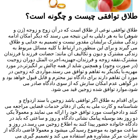
طلاق توافقی چیست و چگونه است؟
طلاق توافقی نوعی از طلاق است که در آن زوج و زوجه (زن و
شوهر) بنا به هر دلیلی به این نتیجه می رسند که دیگر امکان ادامه
زندگی مشترک برایشان مقدور نیست و تصمیم به جدایی و طلاق
می گیرند و برای این منظور،در ارتباط با کلیه مسائل مربوط به
زندگی مشترک و دیون و تکالیف آن مانند: حضانت فرزند یا فرزندان
مشترک،نفقه زوجه و فرزندان،جهیزیه،اجرت المثل دوران زوجیت
(در صورت وجود) و همچنین شاید از همه چالش بر انگیزتر،در مورد
مهریه،با یکدیگر به تفاهم و توافق می رسند.مواردی که زوجین در
مورد آن تفاهم دارند برای دادگاه نیز محترم و قابل قبول خواهد بود و
در گواهی عدم امکان سازش که از سوی دادگاه صادر می
شود،موارد توافق شده زوجین قید می شود.
برای اقدام به طلاق اگر توافقی باشد زوجین با سند ازدواج و
شناسنامه و کارت ملی به یکی از دفاتر خدمات قضایی مراجعه می
کنند و دادخواست مورد توافق خود را ارائه می نمایند و معمولاً یکی
دو روز بعد بوسیله پیامک نشانی دادگاه و روز و ساعتی که باید در
دادگاه خانواده حضور پیدا کنند به اطلاع زوجین می رسد.در روز و
ساعت موعود به موضوع رسیدگی میشود و معمولاً قاضی دادگاه از
نظرات مرکز مشاوره هم استفاده می کند و تصمیم گیری می