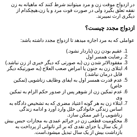
در ازدواج موقت زن و مرد میتوانند شرط کنند که ماهیانه به زن
نفقه تعلق بگیرد ولی در صورت فوت مرد و یا زن،هیچکدام از
دیگری ارث نمیبرند.
ازدواج مجدد چیست؟
عواملی که به مرد اجازه میدهد تا ازدواج مجدد داشته باشد:
عقیم بودن زن (باردار نشود.)
رضایت همسر اول
مفقودالاثر شدن زن (به صورتی که دیگر خبری از زن نباشد.)
ابتلای زن به جنون یا امراض صعب العلاج (به صورتیکه دیگر
قابل درمان نباشد.)
عدم قدرت همسر اول به ایفای وظایف زناشویی (تمکین
خاص)
عدم تمکین زن از شوهر پس از صدور حکم الزام به تمکین
وی
ابتلاء زن به هر گونه اعتیاد مضری که به تشخیص دادگاه به
اساس زندگی خانوادگی خلل وارد آورد و ادامه زندگی
زناشویی را غیر ممکن سازد.
محکومیت قطعی زن در جرائم عمدی به مجازات حبس بیش
از یک سال یا جزای نقدی که بر اثر ناتوانی از پرداخت به
بازداشت بیش از یک سال تبدیل می‎شود،است.