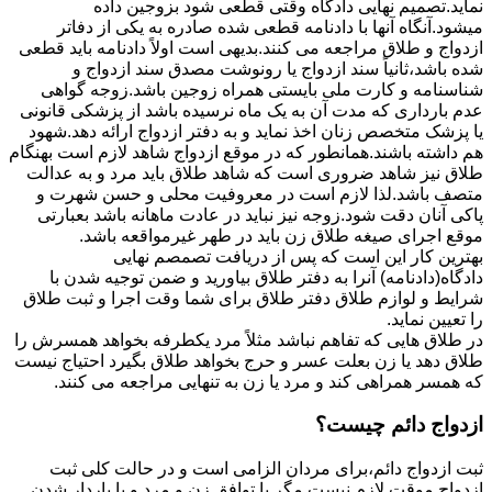
نماید.تصمیم نهایی دادگاه وقتی قطعی شود بزوجین داده
میشود.آنگاه آنها با دادنامه قطعی شده صادره به یکی از دفاتر
ازدواج و طلاق مراجعه می کنند.بدیهی است اولاً دادنامه باید قطعی
شده باشد،ثانیاً سند ازدواج یا رونوشت مصدق سند ازدواج و
شناسنامه و کارت ملی بایستی همراه زوجین باشد.زوجه گواهی
عدم بارداری که مدت آن به یک ماه نرسیده باشد از پزشکی قانونی
یا پزشک متخصص زنان اخذ نماید و به دفتر ازدواج ارائه دهد.شهود
هم داشته باشند.همانطور که در موقع ازدواج شاهد لازم است بهنگام
طلاق نیز شاهد ضروری است که شاهد طلاق باید مرد و به عدالت
متصف باشد.لذا لازم است در معروفیت محلی و حسن شهرت و
پاکی آنان دقت شود.زوجه نیز نباید در عادت ماهانه باشد بعبارتی
موقع اجرای صیغه طلاق زن باید در طهر غیرمواقعه باشد.
بهترین کار این است که پس از دریافت تصمصم نهایی
دادگاه(دادنامه) آنرا به دفتر طلاق بیاورید و ضمن توجیه شدن با
شرایط و لوازم طلاق دفتر طلاق برای شما وقت اجرا و ثبت طلاق
را تعیین نماید.
در طلاق هایی که تفاهم نباشد مثلاً مرد یکطرفه بخواهد همسرش را
طلاق دهد یا زن بعلت عسر و حرج بخواهد طلاق بگیرد احتیاج نیست
که همسر همراهی کند و مرد یا زن به تنهایی مراجعه می کنند.
ازدواج دائم چیست؟
ثبت ازدواج دائم،برای مردان الزامی است و در حالت کلی ثبت
ازدواج موقت لازم نیست مگر با توافق زن و مرد و یا باردار شدن