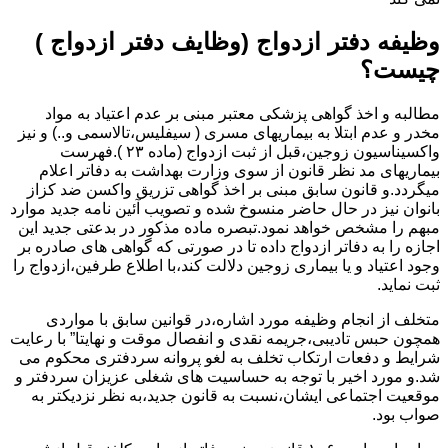
وظیفه دفتر ازدواج (وظایف دفتر ازدواج )
چیست؟
مطالبه و اخذ گواهی پزشکی معتبر مبنی بر عدم اعتیاد به مواد
مخدر و عدم ابتلا به بیماریهای مسری ( سیفلیس،تالاسمی و..) و نیز
واکسیناسیون زوجین،قبل از ثبت ازدواج (ماده ۲۳ ).فهرست
بیماریهای مد نظر قانون از سوی وزارت بهداشت به دفاتر اعلام
میگردد.و قانون سابق مبنی بر اخذ گواهی تزریق واکسن ضد کزاز
بانوان نیز در حال حاضر منسوخ شده و تصویب آئین نامه جدید موارد
مبهم را مشخص خواهد نمود.تبصره ماده مذکور در بدعتی جدید این
اجازه را به دفاتر ازدواج داده تا در صورتی که گواهی های صادره بر
وجود اعتیاد و یا بیماری زوجین دلالت کند،با اطلاع طرفین،ازدواج را
ثبت نماید.
متخلف از انجام وظیفه مورد اشاره،در قوانین سابق با مواردی
همچون حبس تادیبی،جریمه نقدی و انفصال موقت و نهایتا” با رعایت
شرایط و دفعات ارتکاب تخلف به لغو پروانه سردفتری محکوم می
شد.و مورد اخیر با توجه به حساسیت های شغلی عزیزان سردفتر و
موقعیت اجتماعی ایشان،نسبت به قانون جدید،به نظر نزدیکتر به
صواب بود.