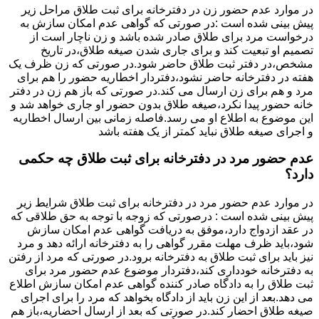
در موارد عدم حضور زن در دفترخانه برای ثبت طلاق مراحل زیر
پیش بینی شده است :در صورتی که گواهی عدم امکان سازش به
درخواست مرد برای طلاق صادر شده باشد و زن ناچار است از
تصمیم او تبعیت کند و برای جاری شدن صیغه طلاق،در تاریخ
مشخص،در دفتر ثبت طلاق حاضر شود.در صورتی که زن ظرف یک
هفته در دفترخانه حاضر نشود،دفتردار اخطاریه حضور را هم برای
مرد و هم برای زن ارسال می کند.در صورتی که باز هم زن در دفتر
خانه حضور پیدا نکرد،صیغه طلاق بدون حضور او جاری خواهد شد و
این موضوع به اطلاع او می رسد.فاصله زمانی بین ارسال اخطاریه
و اجرای صیغه طلاق نباید کمتر از یک هفته باشد
عدم حضور مرد در دفترخانه برای ثبت طلاق چه حکمی
دارد؟
در موارد عدم حضور مرد در دفترخانه برای ثبت طلاق شرایط زیر
پیش بینی شده است : درصورتی که زوجه با توجه به حق طلاقی که
در عقد ازدواج دارد،موفق به دریافت گواهی عدم امکان سازش
شود،باید ظرف مهلت مقرر گواهی را به دفترخانه ارائه دهد و مرد
نیز باید برای ثبت طلاق به دفترخانه برود.در صورتی که مرد از رفتن
به دفترخانه خودداری کند،دفتردار موضوع عدم حضور مرد برای
ثبت طلاق را به دادگاه صادر کننده گواهی عدم امکان سازش اطلاع
می دهد.بعد از این زن باید از دادگاه بخواهد که مرد را برای اجرای
صیغه طلاق احضار کند.در صورتی که بعد از ارسال احضاریه،باز هم