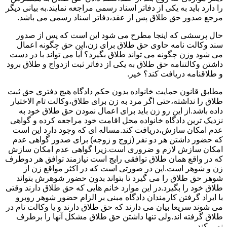
را دارد باید به یکی از دفاتر اسناد رسمی مراجعه نمایند.به بیانی دیگر
مرجع صدور حق طلاق پس از عقد،دفاتر اسناد رسمی می باشد.
حال پرسشی که اینجا مطرح می شود این است که پس از صدور
سند وکالت نامه حاوی حق طلاق برای زن،این حق چگونه اعمال
می شود وزن چگونه می تواند طلاق بگیرد؟ آیا می تواند با در دست
داشتن وکالتنامه حق طلاق به یکی از دفاتر ثبت ازدواج و طلاق برود
و طلاقنامه دریافت کند؟ خیر.
مطابق قانون حمایت خانواده بدون حکم دادگاه هیچ دفتری حق ثبت
طلاق را نداشته،حتی اگر مرد به زن برای طلاق،وکالت تام الاختیار
داده باشد.از این رو زن باید برای اعمال نمودن حق طلاق خود به
نزدیک ترین دادگاه خانواده محل اقامت خود مراجعه کرده و گواهی
عدم امکان سازش،دریافت کند.مساله ای که وجود دارد این است
که حضور داشتن هر دو نفر (زوج و زوجه) برای صدور گواهی عدم
امکان سازش لازم و ضروری است.زیرا گواهی عدم امکان سازش
که در واقع همان طلاق توافقی رایج است نیازمند توافق هر دوطرف
زن و شوهر است.این در صورتی است که در اکثر مواقع زن از
شوهر حق طلاق را می گیرد تا بتواند بدون حضور شوهرش بتواند
طلاق خود را بگیرد.در این موارد خانم هایی که حق طلاق دارند وقتی
با ایراد گرفتن کارمندان دادگاه مبنی بر الزام حضور شوهر روبرو
می شوند سریعا بیان می دارند که حق طلاق دارند و یا وکالت تام در
طلاق گرفته اند.ولی تنها داشتن حق طلاق مشکل آنها را برطرف
نمی کند