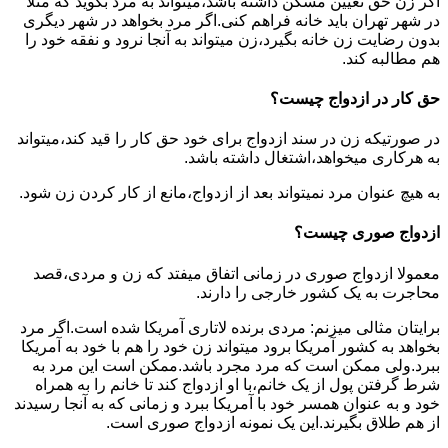
اگر زن حق تعیین مسکن داشته باشد،میتواند به مرد بگوید که مثلا
در شهر تهران باید خانه فراهم کنی.اگر مرد بخواهد در شهر دیگری
بدون رضایت زن خانه بگیرد،زن میتواند به آنجا نرود و نفقه خود را
هم مطالبه کند.
حق کار در ازدواج چیست؟
در صورتیکه زن در سند ازدواج برای خود حق کار را قید کند،میتواند
به هرکاری میخواهد،اشتغال داشته باشد.
به هیچ عنوان مرد نمیتواند بعد از ازدواج،مانع از کار کردن زن شود.
ازدواج صوری چیست؟
معمولا ازدواج صوری در زمانی اتفاق میفتد که زن و مردی،قصد
محاجرت به یک کشور خارجی را دارند.
برایتان مثالی میزنم: مردی برنده لاتاری آمریکا شده است.اگر مرد
بخواهد به کشور آمریکا برود میتواند زن خود را هم با خود به آمریکا
ببرد.ولی ممکن است که مرد مجرد باشد.ممکن است این مرد به
شرط گرفتن پول از یک خانم،با او ازدواج کند تا خانم را به همراه
خود و به عنوان همسر خود با آمریکا ببرد و زمانی که به آنجا رسیدند
از هم طلاق بگیرند.این یک نمونه ازدواج صوری است.