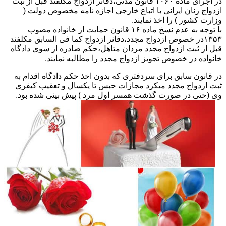
در اجرای ماده ۱۰۶۰ قانون مدنی،دفاتر ازدواج مکلفند قبل از ثبت
ازدواج زنان ایرانی با اتباع خارجی اجازه نامه مخصوص دولت (
وزارت کشور ) را اخذ نمایند.
با توجه به عدم نسخ ماده ۱۶ قانون حمایت از خانواده مصوب
۱۳۵۳در خصوص ازدواج مجدد،دفانر ازدواج کما فی السابق مکلفند
قبل از ثبت ازدواج مجدد مردان متاهل،حکم صادره از سوی دادگاه
خانواده در خصوص تجویز ازدواج مجدد را مطالبه نمایند.
در قانون سابق برای سردفتری که بدون اخذ حکم دادگاه اقدام به
ثبت ازدواج مجدد میکرد مجازات حبس تا یکسال و تعقیب کیفری
وی (حتی در صورت گذشت همسر اول مرد ) پیش بینی شده بود.