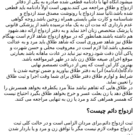
میشود.آنگاه آنها با دادنامه قطعی شده صادره به یکی از دفاتر
ازدواج و طلاق مراجعه می کنند.بدیهی است اولاً دادنامه باید قطعی
شده باشد،ثانیاً سند ازدواج یا رونوشت مصدق سند ازدواج و
شناسنامه و کارت ملی بایستی همراه زوجین باشد.زوجه گواهی
عدم بارداری که مدت آن به یک ماه نرسیده باشد از پزشکی قانونی
یا پزشک متخصص زنان اخذ نماید و به دفتر ازدواج ارائه دهد.شهود
هم داشته باشند.همانطور که در موقع ازدواج شاهد لازم است بهنگام
طلاق نیز شاهد ضروری است که شاهد طلاق باید مرد و به عدالت
متصف باشد.لذا لازم است در معروفیت محلی و حسن شهرت و
پاکی آنان دقت شود.زوجه نیز نباید در عادت ماهانه باشد بعبارتی
موقع اجرای صیغه طلاق زن باید در طهر غیرمواقعه باشد.
بهترین کار این است که پس از دریافت تصمصم نهایی
دادگاه(دادنامه) آنرا به دفتر طلاق بیاورید و ضمن توجیه شدن با
شرایط و لوازم طلاق دفتر طلاق برای شما وقت اجرا و ثبت طلاق
را تعیین نماید.
در طلاق هایی که تفاهم نباشد مثلاً مرد یکطرفه بخواهد همسرش را
طلاق دهد یا زن بعلت عسر و حرج بخواهد طلاق بگیرد احتیاج نیست
که همسر همراهی کند و مرد یا زن به تنهایی مراجعه می کنند.
ازدواج دائم چیست؟
ثبت ازدواج دائم،برای مردان الزامی است و در حالت کلی ثبت
ازدواج موقت لازم نیست مگر با توافق زن و مرد و یا باردار شدن
زن.