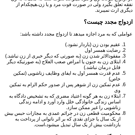
نفقه تعلق بگیرد ولی در صورت فوت مرد و یا زن،هیچکدام از
دیگری ارث نمیبرند.
ازدواج مجدد چیست؟
عواملی که به مرد اجازه میدهد تا ازدواج مجدد داشته باشد:
عقیم بودن زن (باردار نشود.)
رضایت همسر اول
مفقودالاثر شدن زن (به صورتی که دیگر خبری از زن نباشد.)
ابتلای زن به جنون یا امراض صعب العلاج (به صورتیکه دیگر
قابل درمان نباشد.)
عدم قدرت همسر اول به ایفای وظایف زناشویی (تمکین
خاص)
عدم تمکین زن از شوهر پس از صدور حکم الزام به تمکین
وی
ابتلاء زن به هر گونه اعتیاد مضری که به تشخیص دادگاه به
اساس زندگی خانوادگی خلل وارد آورد و ادامه زندگی
زناشویی را غیر ممکن سازد.
محکومیت قطعی زن در جرائم عمدی به مجازات حبس بیش
از یک سال یا جزای نقدی که بر اثر ناتوانی از پرداخت به
بازداشت بیش از یک سال تبدیل می‎شود،است.