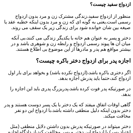
ازدواج سفید چیست؟
منظور از ازدواج سفید،زندگی مشترک زن و مرد بدون ازدواج
رسمی است.یعنی به گونه ای که زن و مرد بدون اینکه خطبه عقد یا
صیغه بین شان خوانده شود برای زندگی زیر یک سقف می روند.
دختر و پسر به عنوان هم خانه با یکدیگر زندگی می کنند،بی آنکه
میان آن ها پیوند رسمی ازدواج و رابطه زن و شوهری باشد و در
بیشتر مواقع هم پدر و مادرها از این موضوع بی اطلاع هستند.
اجازه پدر برای ازدواج دختر باکره چیست؟
اگر دختری باکره باشد،(ازدواج نکرده باشد) و بخواهد برای بار اول
ازدواج کند،حتما باید پدرش اجازه بدهد.
در صورتیکه پدر فوت کرده باشد،پدربزرگ پدری باید این اجازه را
بدهد.
گاهی اوقات اتفاق میفتد که یک دختر با یک پسر دوست هستند و پدر
دختر بدون اینکه دلیل منطقی داشته باشد،با ازدواج این دو نفر
مخافت میکند.
دختر میتواند در صورتیکه پدرش بدون داشتن دلایل منطقی (مثل
اعتیاد پسر) با ازدواج این دختر و پسر مخالفت کند،از دادگاه اجازه