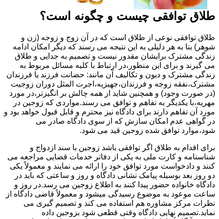
طلاق توافقی چیست و چگونه است؟
طلاق توافقی نوعی از طلاق است که در آن زوج و زوجه (زن و
شوهر) بنا به هر دلیلی به این نتیجه می رسند که دیگر امکان ادامه
زندگی مشترک برایشان مقدور نیست و تصمیم به جدایی و طلاق
می گیرند و برای این منظور،در ارتباط با کلیه مسائل مربوط به
زندگی مشترک و دیون و تکالیف آن مانند: حضانت فرزند یا فرزندان
مشترک،نفقه زوجه و فرزندان،جهیزیه،اجرت المثل دوران زوجیت
(در صورت وجود) و همچنین شاید از همه چالش بر انگیزتر،در مورد
مهریه،با یکدیگر به تفاهم و توافق می رسند.مواردی که زوجین در
مورد آن تفاهم دارند برای دادگاه نیز محترم و قابل قبول خواهد بود و
در گواهی عدم امکان سازش که از سوی دادگاه صادر می
شود،موارد توافق شده زوجین قید می شود.
برای اقدام به طلاق اگر توافقی باشد زوجین با سند ازدواج و
شناسنامه و کارت ملی به یکی از دفاتر خدمات قضایی مراجعه می
کنند و دادخواست مورد توافق خود را ارائه می نمایند و معمولاً یکی
دو روز بعد بوسیله پیامک نشانی دادگاه و روز و ساعتی که باید در
دادگاه خانواده حضور پیدا کنند به اطلاع زوجین می رسد.در روز و
ساعت موعود به موضوع رسیدگی میشود و معمولاً قاضی دادگاه از
نظرات مرکز مشاوره هم استفاده می کند و تصمیم گیری می
نماید.تصمیم نهایی دادگاه وقتی قطعی شود بزوجین داده