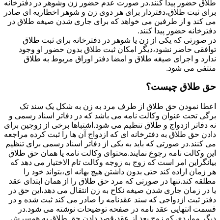
طلاق حضور پیدا کنند.در صورت عدم حضور زن وشوهر در دفترخانه
برای ثبت طلاق،دفتردار برای هر دوی زن و شوهر اخطاریه ای صادر
می کند و از طرفین می خواهد که برای جاری شدن صیغه طلاق در
دفترخانه حضور پیدا کنند.
در صورتی که یکی از زن یا شوهر در دفترخانه برای ثبت طلاق
توافقی حاضر نشود،دیگر امکان ثبت طلاق بدون حضور او وجود
ندارد و اجرای صیغه طلاق و امضا دفتر اوراق مربوط به طلاق
منتفی می شود.
حق طلاق چیست؟
اعطا نمودن حق طلاق از طرف مرد به زن به شکل یک سند تک
برگی تحت عنوان وکالت نامه می باشد که در دفاتر اسناد رسمی و
نه دفاتر ازدواج و طلاق تنظیم می شود.اشتباها برخی از زوجین برای
دادن حق طلاق به دفترخانه ای که ازدواج آن ها را ثبت کرده مراجعه
می کنند.در صورتی که باید به یکی از دفاتر اسناد رسمی برای تنظیم
این وکالت نامه رجوع نمایند.محتوای وکالت نامه یا همان حق طلاق
بیانگراین امر است که زوج به زوجه وکالت تام الاختیار می دهد که
هر زمان اراده کند حتی بدون داشتن هیچ بهانه ای،بتواند خود را
مطلقه کند.تنها در صورتی که مرد حق طلاق را از همان ابتدای عقد
یا در زمان جاری شدن صیغه نکاح به زن انتقال می دهد،این حق در
دفتر ثبت ازدواجی که سند عقدنامه را صادر می کند ثبت شده و در
قسمت انتهایی عقد نامه در صفحه توضیحات نوشته می شود.در
دیگر مواردی که زوج بعد از عقد،قصد دادن حق طلاق به همسرش