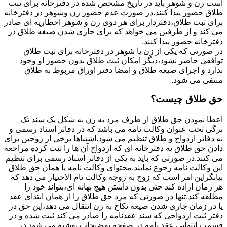
است زن و شوهر باید در تاریخ مشخص شده در دفترخانه برای ثبت
طلاق حضور پیدا کنند.در صورت عدم حضور زن وشوهر در دفترخانه
برای ثبت طلاق،دفتردار برای هر دوی زن و شوهر اخطاریه ای صادر
می کند و از طرفین می خواهد که برای جاری شدن صیغه طلاق در
دفترخانه حضور پیدا کنند.
در صورتی که یکی از زن یا شوهر در دفترخانه برای ثبت طلاق
توافقی حاضر نشود،دیگر امکان ثبت طلاق بدون حضور او وجود
ندارد و اجرای صیغه طلاق و امضا دفتر اوراق مربوط به طلاق
منتفی می شود.
حق طلاق چیست؟
اعطا نمودن حق طلاق از طرف مرد به زن به شکل یک سند تک
برگی تحت عنوان وکالت نامه می باشد که در دفاتر اسناد رسمی و
نه دفاتر ازدواج و طلاق تنظیم می شود.اشتباها برخی از زوجین برای
دادن حق طلاق به دفترخانه ای که ازدواج آن ها را ثبت کرده مراجعه
می کنند.در صورتی که باید به یکی از دفاتر اسناد رسمی برای تنظیم
این وکالت نامه رجوع نمایند.محتوای وکالت نامه یا همان حق طلاق
بیانگراین امر است که زوج به زوجه وکالت تام الاختیار می دهد که
هر زمان اراده کند حتی بدون داشتن هیچ بهانه ای،بتواند خود را
مطلقه کند.تنها در صورتی که مرد حق طلاق را از همان ابتدای عقد
یا در زمان جاری شدن صیغه نکاح به زن انتقال می دهد،این حق در
دفتر ثبت ازدواجی که سند عقدنامه را صادر می کند ثبت شده و در
قسمت انتهایی عقد نامه در صفحه توضیحات نوشته می شود.در