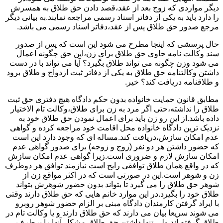
دیگر مواردی که زوج بعد از عقد،قصد دادن حق طلاق به همسرش
را دارد باید به یکی از دفاتر اسناد رسمی مراجعه نمایند.به بیانی دیگر
مرجع صدور حق طلاق پس از عقد،دفاتر اسناد رسمی می باشد.
حال پرسشی که اینجا مطرح می شود این است که پس از صدور
سند وکالت نامه حاوی حق طلاق برای زن،این حق چگونه اعمال
می شود وزن چگونه می تواند طلاق بگیرد؟ آیا می تواند با در دست
داشتن وکالتنامه حق طلاق به یکی از دفاتر ثبت ازدواج و طلاق برود
و طلاقنامه دریافت کند؟ خیر.
مطابق قانون حمایت خانواده بدون حکم دادگاه هیچ دفتری حق ثبت
طلاق را نداشته،حتی اگر مرد به زن برای طلاق،وکالت تام الاختیار
داده باشد.از این رو زن باید برای اعمال نمودن حق طلاق خود به
نزدیک ترین دادگاه خانواده محل اقامت خود مراجعه کرده و گواهی
عدم امکان سازش،دریافت کند.مساله ای که وجود دارد این است
که حضور داشتن هر دو نفر (زوج و زوجه) برای صدور گواهی عدم
امکان سازش لازم و ضروری است.زیرا گواهی عدم امکان سازش
که در واقع همان طلاق توافقی رایج است نیازمند توافق هر دوطرف
زن و شوهر است.این در صورتی است که در اکثر مواقع زن از
شوهر حق طلاق را می گیرد تا بتواند بدون حضور شوهرش بتواند
طلاق خود را بگیرد.در این موارد خانم هایی که حق طلاق دارند وقتی
با ایراد گرفتن کارمندان دادگاه مبنی بر الزام حضور شوهر روبرو
می شوند سریعا بیان می دارند که حق طلاق دارند و یا وکالت تام در
طلاق گرفته اند.ولی تنها داشتن حق طلاق مشکل آنها را برطرف