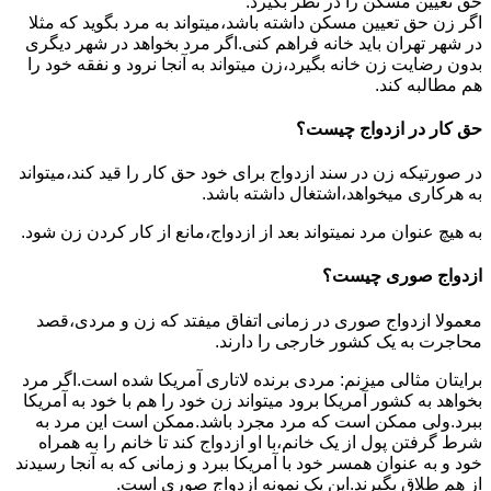
حق تعیین مسکن را در نظر بگیرد.
اگر زن حق تعیین مسکن داشته باشد،میتواند به مرد بگوید که مثلا
در شهر تهران باید خانه فراهم کنی.اگر مرد بخواهد در شهر دیگری
بدون رضایت زن خانه بگیرد،زن میتواند به آنجا نرود و نفقه خود را
هم مطالبه کند.
حق کار در ازدواج چیست؟
در صورتیکه زن در سند ازدواج برای خود حق کار را قید کند،میتواند
به هرکاری میخواهد،اشتغال داشته باشد.
به هیچ عنوان مرد نمیتواند بعد از ازدواج،مانع از کار کردن زن شود.
ازدواج صوری چیست؟
معمولا ازدواج صوری در زمانی اتفاق میفتد که زن و مردی،قصد
محاجرت به یک کشور خارجی را دارند.
برایتان مثالی میزنم: مردی برنده لاتاری آمریکا شده است.اگر مرد
بخواهد به کشور آمریکا برود میتواند زن خود را هم با خود به آمریکا
ببرد.ولی ممکن است که مرد مجرد باشد.ممکن است این مرد به
شرط گرفتن پول از یک خانم،با او ازدواج کند تا خانم را به همراه
خود و به عنوان همسر خود با آمریکا ببرد و زمانی که به آنجا رسیدند
از هم طلاق بگیرند.این یک نمونه ازدواج صوری است.