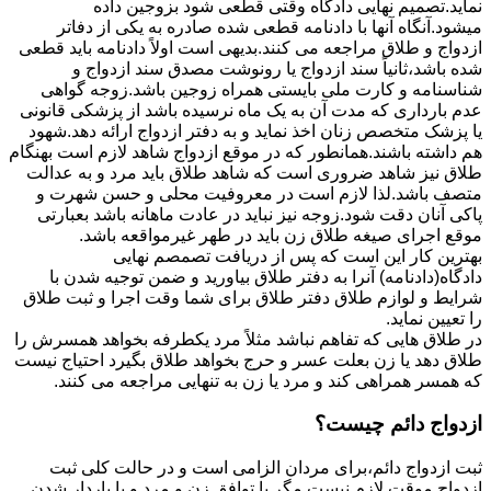
نماید.تصمیم نهایی دادگاه وقتی قطعی شود بزوجین داده
میشود.آنگاه آنها با دادنامه قطعی شده صادره به یکی از دفاتر
ازدواج و طلاق مراجعه می کنند.بدیهی است اولاً دادنامه باید قطعی
شده باشد،ثانیاً سند ازدواج یا رونوشت مصدق سند ازدواج و
شناسنامه و کارت ملی بایستی همراه زوجین باشد.زوجه گواهی
عدم بارداری که مدت آن به یک ماه نرسیده باشد از پزشکی قانونی
یا پزشک متخصص زنان اخذ نماید و به دفتر ازدواج ارائه دهد.شهود
هم داشته باشند.همانطور که در موقع ازدواج شاهد لازم است بهنگام
طلاق نیز شاهد ضروری است که شاهد طلاق باید مرد و به عدالت
متصف باشد.لذا لازم است در معروفیت محلی و حسن شهرت و
پاکی آنان دقت شود.زوجه نیز نباید در عادت ماهانه باشد بعبارتی
موقع اجرای صیغه طلاق زن باید در طهر غیرمواقعه باشد.
بهترین کار این است که پس از دریافت تصمصم نهایی
دادگاه(دادنامه) آنرا به دفتر طلاق بیاورید و ضمن توجیه شدن با
شرایط و لوازم طلاق دفتر طلاق برای شما وقت اجرا و ثبت طلاق
را تعیین نماید.
در طلاق هایی که تفاهم نباشد مثلاً مرد یکطرفه بخواهد همسرش را
طلاق دهد یا زن بعلت عسر و حرج بخواهد طلاق بگیرد احتیاج نیست
که همسر همراهی کند و مرد یا زن به تنهایی مراجعه می کنند.
ازدواج دائم چیست؟
ثبت ازدواج دائم،برای مردان الزامی است و در حالت کلی ثبت
ازدواج موقت لازم نیست مگر با توافق زن و مرد و یا باردار شدن