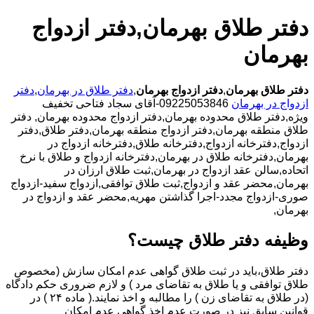
دفتر طلاق بهرمان,دفتر ازدواج
بهرمان
دفتر طلاق بهرمان
,
دفتر ازدواج بهرمان
,
دفتر طلاق در بهرمان
,
دفتر
ازدواج در بهرمان
09225053846-آقای سجاد فتاحی تخفیف
ویژه,دفتر طلاق محدوده بهرمان,دفتر ازدواج محدوده بهرمان,
دفتر
طلاق منطقه بهرمان,دفتر ازدواج منطقه بهرمان,دفتر طلاق,دفتر
ازدواج,دفترخانه ازدواج,دفترخانه طلاق,دفترخانه ازدواج در
بهرمان,دفترخانه طلاق در بهرمان,دفترخانه ازدواج و طلاق با نرخ
اتحاده,سالن عقد ازدواج در بهرمان,ثبت طلاق ارزان در
بهرمان,محضر عقد و ازدواج,ثبت طلاق توافقی,ازدواج سفید-ازدواج
صوری-ازدواج مجدد-اجرا گذاشتن مهریه,محضر عقد و ازدواج در
بهرمان,
وظیفه دفتر طلاق چیست؟
دفتر طلاق،باید در ثبت طلاق گواهی عدم امکان سازش (مخصوص
طلاق توافقی و یا طلاق به تقاضای مرد ) و لازم ضروری حکم دادگاه
(در طلاق به تقاضای زن ) را مطالبه و اخذ نمایند.( ماده ۲۴ ) در
قوانین سابق نیز در صورت عدم اخذ گواهی عدم امکان