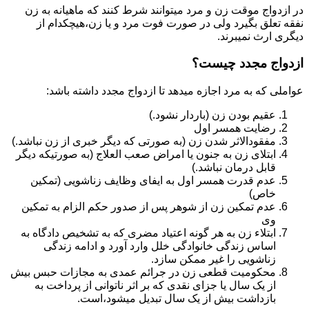
در ازدواج موقت زن و مرد میتوانند شرط کنند که ماهیانه به زن
نفقه تعلق بگیرد ولی در صورت فوت مرد و یا زن،هیچکدام از
دیگری ارث نمیبرند.
ازدواج مجدد چیست؟
عواملی که به مرد اجازه میدهد تا ازدواج مجدد داشته باشد:
عقیم بودن زن (باردار نشود.)
رضایت همسر اول
مفقودالاثر شدن زن (به صورتی که دیگر خبری از زن نباشد.)
ابتلای زن به جنون یا امراض صعب العلاج (به صورتیکه دیگر
قابل درمان نباشد.)
عدم قدرت همسر اول به ایفای وظایف زناشویی (تمکین
خاص)
عدم تمکین زن از شوهر پس از صدور حکم الزام به تمکین
وی
ابتلاء زن به هر گونه اعتیاد مضری که به تشخیص دادگاه به
اساس زندگی خانوادگی خلل وارد آورد و ادامه زندگی
زناشویی را غیر ممکن سازد.
محکومیت قطعی زن در جرائم عمدی به مجازات حبس بیش
از یک سال یا جزای نقدی که بر اثر ناتوانی از پرداخت به
بازداشت بیش از یک سال تبدیل می‎شود،است.