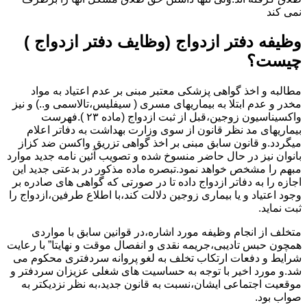
نمی کند
وظیفه دفتر ازدواج (وظایف دفتر ازدواج )
چیست؟
مطالبه و اخذ گواهی پزشکی معتبر مبنی بر عدم اعتیاد به مواد
مخدر و عدم ابتلا به بیماریهای مسری ( سیفلیس،تالاسمی و..) و نیز
واکسیناسیون زوجین،قبل از ثبت ازدواج (ماده ۲۳ ).فهرست
بیماریهای مد نظر قانون از سوی وزارت بهداشت به دفاتر اعلام
میگردد.و قانون سابق مبنی بر اخذ گواهی تزریق واکسن ضد کزاز
بانوان نیز در حال حاضر منسوخ شده و تصویب آئین نامه جدید موارد
مبهم را مشخص خواهد نمود.تبصره ماده مذکور در بدعتی جدید این
اجازه را به دفاتر ازدواج داده تا در صورتی که گواهی های صادره بر
وجود اعتیاد و یا بیماری زوجین دلالت کند،با اطلاع طرفین،ازدواج را
ثبت نماید.
متخلف از انجام وظیفه مورد اشاره،در قوانین سابق با مواردی
همچون حبس تادیبی،جریمه نقدی و انفصال موقت و نهایتا” با رعایت
شرایط و دفعات ارتکاب تخلف به لغو پروانه سردفتری محکوم می
شد.و مورد اخیر با توجه به حساسیت های شغلی عزیزان سردفتر و
موقعیت اجتماعی ایشان،نسبت به قانون جدید،به نظر نزدیکتر به
صواب بود.