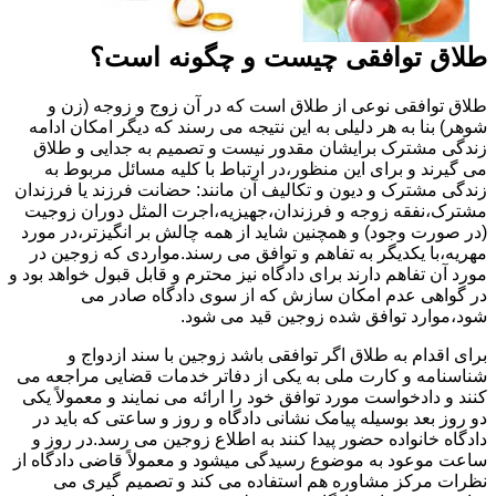
طلاق توافقی چیست و چگونه است؟
طلاق توافقی نوعی از طلاق است که در آن زوج و زوجه (زن و
شوهر) بنا به هر دلیلی به این نتیجه می رسند که دیگر امکان ادامه
زندگی مشترک برایشان مقدور نیست و تصمیم به جدایی و طلاق
می گیرند و برای این منظور،در ارتباط با کلیه مسائل مربوط به
زندگی مشترک و دیون و تکالیف آن مانند: حضانت فرزند یا فرزندان
مشترک،نفقه زوجه و فرزندان،جهیزیه،اجرت المثل دوران زوجیت
(در صورت وجود) و همچنین شاید از همه چالش بر انگیزتر،در مورد
مهریه،با یکدیگر به تفاهم و توافق می رسند.مواردی که زوجین در
مورد آن تفاهم دارند برای دادگاه نیز محترم و قابل قبول خواهد بود و
در گواهی عدم امکان سازش که از سوی دادگاه صادر می
شود،موارد توافق شده زوجین قید می شود.
برای اقدام به طلاق اگر توافقی باشد زوجین با سند ازدواج و
شناسنامه و کارت ملی به یکی از دفاتر خدمات قضایی مراجعه می
کنند و دادخواست مورد توافق خود را ارائه می نمایند و معمولاً یکی
دو روز بعد بوسیله پیامک نشانی دادگاه و روز و ساعتی که باید در
دادگاه خانواده حضور پیدا کنند به اطلاع زوجین می رسد.در روز و
ساعت موعود به موضوع رسیدگی میشود و معمولاً قاضی دادگاه از
نظرات مرکز مشاوره هم استفاده می کند و تصمیم گیری می