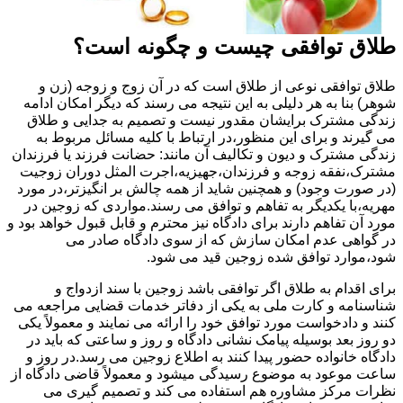
طلاق توافقی چیست و چگونه است؟
طلاق توافقی نوعی از طلاق است که در آن زوج و زوجه (زن و
شوهر) بنا به هر دلیلی به این نتیجه می رسند که دیگر امکان ادامه
زندگی مشترک برایشان مقدور نیست و تصمیم به جدایی و طلاق
می گیرند و برای این منظور،در ارتباط با کلیه مسائل مربوط به
زندگی مشترک و دیون و تکالیف آن مانند: حضانت فرزند یا فرزندان
مشترک،نفقه زوجه و فرزندان،جهیزیه،اجرت المثل دوران زوجیت
(در صورت وجود) و همچنین شاید از همه چالش بر انگیزتر،در مورد
مهریه،با یکدیگر به تفاهم و توافق می رسند.مواردی که زوجین در
مورد آن تفاهم دارند برای دادگاه نیز محترم و قابل قبول خواهد بود و
در گواهی عدم امکان سازش که از سوی دادگاه صادر می
شود،موارد توافق شده زوجین قید می شود.
برای اقدام به طلاق اگر توافقی باشد زوجین با سند ازدواج و
شناسنامه و کارت ملی به یکی از دفاتر خدمات قضایی مراجعه می
کنند و دادخواست مورد توافق خود را ارائه می نمایند و معمولاً یکی
دو روز بعد بوسیله پیامک نشانی دادگاه و روز و ساعتی که باید در
دادگاه خانواده حضور پیدا کنند به اطلاع زوجین می رسد.در روز و
ساعت موعود به موضوع رسیدگی میشود و معمولاً قاضی دادگاه از
نظرات مرکز مشاوره هم استفاده می کند و تصمیم گیری می