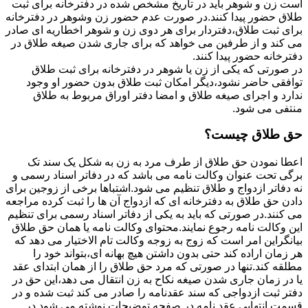
است زن و شوهر باید در تاریخ مشخص شده در دفترخانه برای ثبت
طلاق حضور پیدا کنند.در صورت عدم حضور زن وشوهر در دفترخانه
برای ثبت طلاق،دفتردار برای هر دوی زن و شوهر اخطاریه ای صادر
می کند و از طرفین می خواهد که برای جاری شدن صیغه طلاق در
دفترخانه حضور پیدا کنند.
در صورتی که یکی از زن یا شوهر در دفترخانه برای ثبت طلاق
توافقی حاضر نشود،دیگر امکان ثبت طلاق بدون حضور او وجود
ندارد و اجرای صیغه طلاق و امضا دفتر اوراق مربوط به طلاق
منتفی می شود.
حق طلاق چیست؟
اعطا نمودن حق طلاق از طرف مرد به زن به شکل یک سند تک
برگی تحت عنوان وکالت نامه می باشد که در دفاتر اسناد رسمی و
نه دفاتر ازدواج و طلاق تنظیم می شود.اشتباها برخی از زوجین برای
دادن حق طلاق به دفترخانه ای که ازدواج آن ها را ثبت کرده مراجعه
می کنند.در صورتی که باید به یکی از دفاتر اسناد رسمی برای تنظیم
این وکالت نامه رجوع نمایند.محتوای وکالت نامه یا همان حق طلاق
بیانگراین امر است که زوج به زوجه وکالت تام الاختیار می دهد که
هر زمان اراده کند حتی بدون داشتن هیچ بهانه ای،بتواند خود را
مطلقه کند.تنها در صورتی که مرد حق طلاق را از همان ابتدای عقد
یا در زمان جاری شدن صیغه نکاح به زن انتقال می دهد،این حق در
دفتر ثبت ازدواجی که سند عقدنامه را صادر می کند ثبت شده و در
قسمت انتهایی عقد نامه در صفحه توضیحات نوشته می شود.در