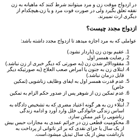
در ازدواج موقت زن و مرد میتوانند شرط کنند که ماهیانه به زن
نفقه تعلق بگیرد ولی در صورت فوت مرد و یا زن،هیچکدام از
دیگری ارث نمیبرند.
ازدواج مجدد چیست؟
عواملی که به مرد اجازه میدهد تا ازدواج مجدد داشته باشد:
عقیم بودن زن (باردار نشود.)
رضایت همسر اول
مفقودالاثر شدن زن (به صورتی که دیگر خبری از زن نباشد.)
ابتلای زن به جنون یا امراض صعب العلاج (به صورتیکه دیگر
قابل درمان نباشد.)
عدم قدرت همسر اول به ایفای وظایف زناشویی (تمکین
خاص)
عدم تمکین زن از شوهر پس از صدور حکم الزام به تمکین
وی
ابتلاء زن به هر گونه اعتیاد مضری که به تشخیص دادگاه به
اساس زندگی خانوادگی خلل وارد آورد و ادامه زندگی
زناشویی را غیر ممکن سازد.
محکومیت قطعی زن در جرائم عمدی به مجازات حبس بیش
از یک سال یا جزای نقدی که بر اثر ناتوانی از پرداخت به
بازداشت بیش از یک سال تبدیل می‎شود،است.