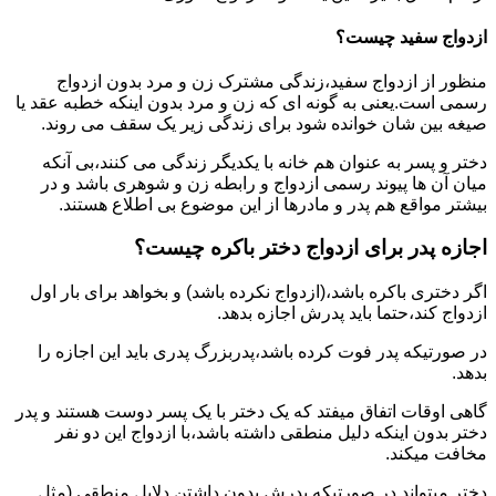
ازدواج سفید چیست؟
منظور از ازدواج سفید،زندگی مشترک زن و مرد بدون ازدواج
رسمی است.یعنی به گونه ای که زن و مرد بدون اینکه خطبه عقد یا
صیغه بین شان خوانده شود برای زندگی زیر یک سقف می روند.
دختر و پسر به عنوان هم خانه با یکدیگر زندگی می کنند،بی آنکه
میان آن ها پیوند رسمی ازدواج و رابطه زن و شوهری باشد و در
بیشتر مواقع هم پدر و مادرها از این موضوع بی اطلاع هستند.
اجازه پدر برای ازدواج دختر باکره چیست؟
اگر دختری باکره باشد،(ازدواج نکرده باشد) و بخواهد برای بار اول
ازدواج کند،حتما باید پدرش اجازه بدهد.
در صورتیکه پدر فوت کرده باشد،پدربزرگ پدری باید این اجازه را
بدهد.
گاهی اوقات اتفاق میفتد که یک دختر با یک پسر دوست هستند و پدر
دختر بدون اینکه دلیل منطقی داشته باشد،با ازدواج این دو نفر
مخافت میکند.
دختر میتواند در صورتیکه پدرش بدون داشتن دلایل منطقی (مثل