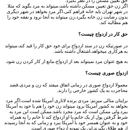
حق تعیین مسکن را در نظر بگیرد.
اگر زن حق تعیین مسکن داشته باشد،میتواند به مرد بگوید که مثلا
در شهر تهران باید خانه فراهم کنی.اگر مرد بخواهد در شهر دیگری
بدون رضایت زن خانه بگیرد،زن میتواند به آنجا نرود و نفقه خود را
هم مطالبه کند.
حق کار در ازدواج چیست؟
در صورتیکه زن در سند ازدواج برای خود حق کار را قید کند،میتواند
به هرکاری میخواهد،اشتغال داشته باشد.
به هیچ عنوان مرد نمیتواند بعد از ازدواج،مانع از کار کردن زن شود.
ازدواج صوری چیست؟
معمولا ازدواج صوری در زمانی اتفاق میفتد که زن و مردی،قصد
محاجرت به یک کشور خارجی را دارند.
برایتان مثالی میزنم: مردی برنده لاتاری آمریکا شده است.اگر مرد
بخواهد به کشور آمریکا برود میتواند زن خود را هم با خود به آمریکا
ببرد.ولی ممکن است که مرد مجرد باشد.ممکن است این مرد به
شرط گرفتن پول از یک خانم،با او ازدواج کند تا خانم را به همراه
خود و به عنوان همسر خود با آمریکا ببرد و زمانی که به آنجا رسیدند
از هم طلاق بگیرند.این یک نمونه ازدواج صوری است.