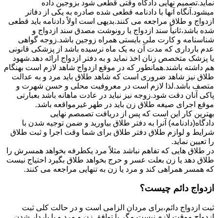
نماید.تصمیم نهایی دادگاه وقتی قطعی شود بزوجین داده
میشود.آنگاه آنها با دادنامه قطعی شده صادره به یکی از دفاتر
ازدواج و طلاق مراجعه می کنند.بدیهی است اولاً دادنامه باید قطعی
شده باشد،ثانیاً سند ازدواج یا رونوشت مصدق سند ازدواج و
شناسنامه و کارت ملی بایستی همراه زوجین باشد.زوجه گواهی
عدم بارداری که مدت آن به یک ماه نرسیده باشد از پزشکی قانونی
یا پزشک متخصص زنان اخذ نماید و به دفتر ازدواج ارائه دهد.شهود
هم داشته باشند.همانطور که در موقع ازدواج شاهد لازم است بهنگام
طلاق نیز شاهد ضروری است که شاهد طلاق باید مرد و به عدالت
متصف باشد.لذا لازم است در معروفیت محلی و حسن شهرت و
پاکی آنان دقت شود.زوجه نیز نباید در عادت ماهانه باشد بعبارتی
موقع اجرای صیغه طلاق زن باید در طهر غیرمواقعه باشد.
بهترین کار این است که پس از دریافت تصمصم نهایی
دادگاه(دادنامه) آنرا به دفتر طلاق بیاورید و ضمن توجیه شدن با
شرایط و لوازم طلاق دفتر طلاق برای شما وقت اجرا و ثبت طلاق
را تعیین نماید.
در طلاق هایی که تفاهم نباشد مثلاً مرد یکطرفه بخواهد همسرش را
طلاق دهد یا زن بعلت عسر و حرج بخواهد طلاق بگیرد احتیاج نیست
که همسر همراهی کند و مرد یا زن به تنهایی مراجعه می کنند.
ازدواج دائم چیست؟
ثبت ازدواج دائم،برای مردان الزامی است و در حالت کلی ثبت
ازدواج موقت لازم نیست مگر با توافق زن و مرد و یا باردار شدن