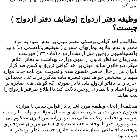
نمی کند
وظیفه دفتر ازدواج (وظایف دفتر ازدواج )
چیست؟
مطالبه و اخذ گواهی پزشکی معتبر مبنی بر عدم اعتیاد به مواد
مخدر و عدم ابتلا به بیماریهای مسری ( سیفلیس،تالاسمی و..) و نیز
واکسیناسیون زوجین،قبل از ثبت ازدواج (ماده ۲۳ ).فهرست
بیماریهای مد نظر قانون از سوی وزارت بهداشت به دفاتر اعلام
میگردد.و قانون سابق مبنی بر اخذ گواهی تزریق واکسن ضد کزاز
بانوان نیز در حال حاضر منسوخ شده و تصویب آئین نامه جدید موارد
مبهم را مشخص خواهد نمود.تبصره ماده مذکور در بدعتی جدید این
اجازه را به دفاتر ازدواج داده تا در صورتی که گواهی های صادره بر
وجود اعتیاد و یا بیماری زوجین دلالت کند،با اطلاع طرفین،ازدواج را
ثبت نماید.
متخلف از انجام وظیفه مورد اشاره،در قوانین سابق با مواردی
همچون حبس تادیبی،جریمه نقدی و انفصال موقت و نهایتا” با رعایت
شرایط و دفعات ارتکاب تخلف به لغو پروانه سردفتری محکوم می
شد.و مورد اخیر با توجه به حساسیت های شغلی عزیزان سردفتر و
موقعیت اجتماعی ایشان،نسبت به قانون جدید،به نظر نزدیکتر به
صواب بود.