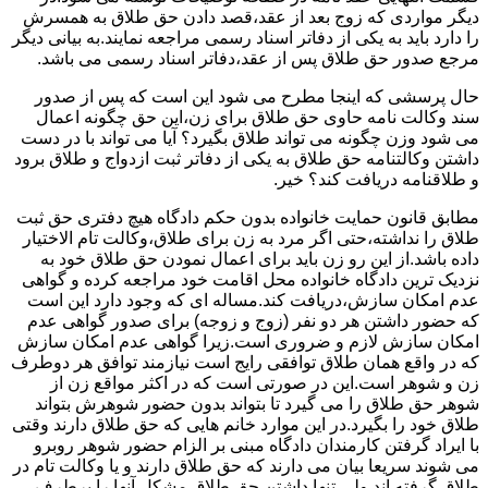
دیگر مواردی که زوج بعد از عقد،قصد دادن حق طلاق به همسرش
را دارد باید به یکی از دفاتر اسناد رسمی مراجعه نمایند.به بیانی دیگر
مرجع صدور حق طلاق پس از عقد،دفاتر اسناد رسمی می باشد.
حال پرسشی که اینجا مطرح می شود این است که پس از صدور
سند وکالت نامه حاوی حق طلاق برای زن،این حق چگونه اعمال
می شود وزن چگونه می تواند طلاق بگیرد؟ آیا می تواند با در دست
داشتن وکالتنامه حق طلاق به یکی از دفاتر ثبت ازدواج و طلاق برود
و طلاقنامه دریافت کند؟ خیر.
مطابق قانون حمایت خانواده بدون حکم دادگاه هیچ دفتری حق ثبت
طلاق را نداشته،حتی اگر مرد به زن برای طلاق،وکالت تام الاختیار
داده باشد.از این رو زن باید برای اعمال نمودن حق طلاق خود به
نزدیک ترین دادگاه خانواده محل اقامت خود مراجعه کرده و گواهی
عدم امکان سازش،دریافت کند.مساله ای که وجود دارد این است
که حضور داشتن هر دو نفر (زوج و زوجه) برای صدور گواهی عدم
امکان سازش لازم و ضروری است.زیرا گواهی عدم امکان سازش
که در واقع همان طلاق توافقی رایج است نیازمند توافق هر دوطرف
زن و شوهر است.این در صورتی است که در اکثر مواقع زن از
شوهر حق طلاق را می گیرد تا بتواند بدون حضور شوهرش بتواند
طلاق خود را بگیرد.در این موارد خانم هایی که حق طلاق دارند وقتی
با ایراد گرفتن کارمندان دادگاه مبنی بر الزام حضور شوهر روبرو
می شوند سریعا بیان می دارند که حق طلاق دارند و یا وکالت تام در
طلاق گرفته اند.ولی تنها داشتن حق طلاق مشکل آنها را برطرف