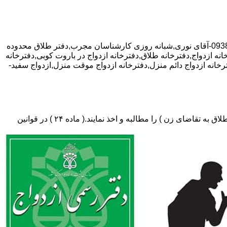
با تخفیف ویژه مشاوره رایگان,09381024452-آقای نوری,شبانه روزی کارشناسان مجرب,دفتر طلاق محدوده
انه ازدواج,دفترخانه طلاق,دفترخانه ازدواج در باروت کوبی,دفترخانه
ترخانه ازدواج دائم منزل,دفترخانه ازدواج موقت منزل,ازدواج سفید-
دفتر طلاق،باید در ثبت طلاق گواهی عدم امکان سازش (مخصوص طلاق توافقی و یا طلاق به تقاضای مرد ) و لازم ضروری حکم دادگاه (در طلاق به تقاضای زن ) را مطالبه و اخذ نمایند.( ماده ۲۴ ) در قوانین