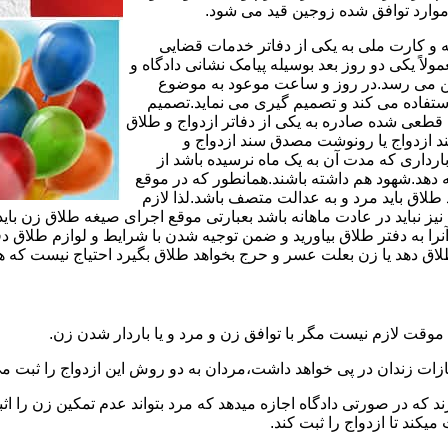
وارد توافق شده زوجین قید می شود.
مه و کارت ملی به یکی از دفاتر خدمات قضایی
لاً یکی دو روز بعد بوسیله پیامک نشانی دادگاه و
وجین می رسد.در روز و ساعت موعود به موضوع
ستفاده می کند و تصمیم گیری می نماید.تصمیم
ه قطعی شده صادره به یکی از دفاتر ازدواج و طلاق
سند ازدواج یا رونوشت مصدق سند ازدواج و
رداری که مدت آن به یک ماه نرسیده باشد از
ه دهد.شهود هم داشته باشند.همانطور که در موقع
لاق باید مرد و به عدالت متصف باشد.لذا لازم
باید در عادت ماهانه باشد بعبارتی موقع اجرای صیغه طلاق زن باید 
نرا به دفتر طلاق بیاورید و ضمن توجیه شدن با شرایط و لوازم طلاق دف
اق دهد یا زن بعلت عسر و حرج بخواهد طلاق بگیرد احتیاج نیست که هم
موقت لازم نیست مگر با توافق زن و مرد و یا باردار شدن زن.
ازات زندان در پی خواهد داشت،مردان به دو روش این ازدواج را ثبت می
رند که در صورتی دادگاه اجازه میدهد که مرد بتواند عدم تمکین زن را اثب
کند تا ازدواج را ثبت کند.