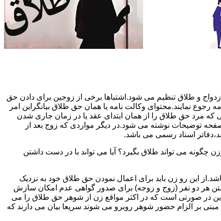
دواج و طلاق تنظیم می شود.اشتباها برخی از زوجین برای دادن حق
مه رجوع نمایند.محتوای وکالت نامه یا همان حق طلاق بیانگراین امر
تی که مرد حق طلاق را از همان ابتدای عقد یا در زمان جاری شدن
 صفحه توضیحات نوشته می شود.در دیگر مواردی که زوج بعد از
د،دفاتر اسناد رسمی می باشد.
گونه می تواند طلاق بگیرد؟ آیا می تواند با در دست داشتن
شد.از این رو زن باید برای اعمال نمودن حق طلاق خود به نزدیک
تن هر دو نفر (زوج و زوجه) برای صدور گواهی عدم امکان سازش
ن در صورتی است که در اکثر مواقع زن از شوهر حق طلاق را می
اه مبنی بر الزام حضور شوهر روبرو می شوند سریعا بیان می دارند که