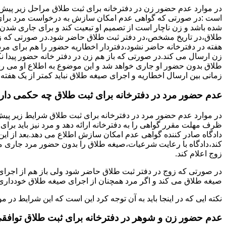
در موارد عدم حضور زن در دفترخانه برای ثبت طلاق مراحل زیر پیش
است :در صورتی که گواهی عدم امکان سازش به درخواست مرد برای
شده باشد و زن ناچار است از تصمیم او تبعیت کند و برای جاری شدن
طلاق،در تاریخ مشخص،در دفتر ثبت طلاق حاضر شود.در صورتی که
هفته در دفترخانه حاضر نشود،دفتردار اخطاریه حضور را هم برای مرد
زن ارسال می کند.در صورتی که باز هم زن در دفتر خانه حضور پیدا ن
طلاق بدون حضور او جاری خواهد شد و این موضوع به اطلاع او می ر
زمانی بین ارسال اخطاریه و اجرای صیغه طلاق نباید کمتر از یک هفته 
عدم حضور مرد در دفترخانه برای ثبت طلاق چه حکمی دار
در موارد عدم حضور مرد در دفترخانه برای ثبت طلاق شرایط زیر پیش
ظرف مهلت مقرر گواهی را به دفترخانه ارائه دهد و مرد نیز باید برا
دادگاه صادر کننده گواهی عدم امکان سازش اطلاع می دهد.بعد از این 
کند،دادگاه با رعایت شرعیات،صیغه طلاق را بدون حضور مرد جاری می 
زوج اعلام کند.
در صورتی که زوج در دفتر ثبت طلاق حاضر شود ولی باز هم از اجرای
صیغه طلاق می کند و اگر مرد همچنان از اجرای صیغه طلاق خودداری ک
نکته ایی که در اینجا باید به آن توجه کرد این است که این شرایط د
عدم حضور زن و شوهر در دفترخانه برای ثبت طلاق توافق