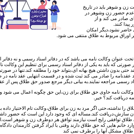
ن و شوهر باید در تاریخ
 عدم حضور زن وشوهر در
ی صادر می کند و از
یدا کنند.
ی حاضر نشود،دیگر امکان
ر اوراق مربوط به طلاق منتفی می شود.
 عنوان وکالت نامه می باشد که در دفاتر اسناد رسمی و نه دفاتر از
 صورتی که باید به یکی از دفاتر اسناد رسمی برای تنظیم این وکالت نا
د حتی بدون داشتن هیچ بهانه ای،بتواند خود را مطلقه کند.تنها در صور
د عقدنامه را صادر می کند ثبت شده و در قسمت انتهایی عقد نامه در
اد رسمی مراجعه نمایند.به بیانی دیگر مرجع صدور حق طلاق پس از عق
لت نامه حاوی حق طلاق برای زن،این حق چگونه اعمال می شود وزن چ
مه دریافت کند؟ خیر.
را نداشته،حتی اگر مرد به زن برای طلاق،وکالت تام الاختیار داده با
کان سازش،دریافت کند.مساله ای که وجود دارد این است که حضور داش
طلاق توافقی رایج است نیازمند توافق هر دوطرف زن و شوهر است.ای
وارد خانم هایی که حق طلاق دارند وقتی با ایراد گرفتن کارمندان دادگ
ق طلاق مشکل آنها را برطرف نمی کند