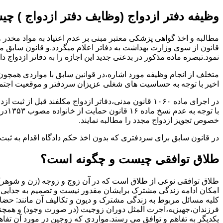
وظیفه دفتر ازدواج (وظایف دفتر ازدواج ) چ
قانون از سوی وزارت بهداشت به دفاتر اعلام میگردد.و قانون سابق م
نمود.تبصره ماده مذکور در بدعتی جدید این اجازه را به دفاتر ازدواج د
متخلف از انجام وظیفه مورد اشاره،در قوانین سابق با مواردی همچون
اخیر با توجه به حساسیت های شغلی عزیزان سردفتر و موقعیت اجتماع
در اجرای ماده ۱۰۶۰ قانون مدنی،دفاتر ازدواج مکلفند قبل از ثبت ازدواج زنان ایرانی با اتباع خارجی اجازه نامه مخصوص دولت ( وزارت کشور ) را اخذ نمایند.
با ت
خصوص تجویز ازدواج مجدد را مطالبه نمایند.
در قانون سابق برای سردفتری که بدون اخذ حکم دادگاه اقدام به ث
طلاق توافقی چیست و چگونه است؟
طلاق توافقی نوعی از طلاق است که در آن زوج و زوجه (زن و شوهر) بن
امکان ادامه زندگی مشترک برایشان مقدور نیست و تصمیم به جدایی و 
کلیه مسائل مربوط به زندگی مشترک و دیون و تکالیف آن مانند: حضا
فرزندان،جهیزیه،اجرت المثل دوران زوجیت (در صورت وجود) و همچنین 
یکدیگر به تفاهم و توافق می رسند.مواردی که زوجین در مورد آن تفاهم