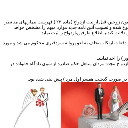
مطالبه و اخذ گواهی پزشکی معتبر مبنی بر عدم اعتیاد به مواد مخدر و عدم ابتلا به بیماریهای مسری ( سیفلیس،تالاسمی و..) و نیز واکسیناسیون زوجین،قبل از ثبت ازدواج (ماده ۲۳ ).فهرست بیماریهای مد نظر
سوخ شده و تصویب آئین نامه جدید موارد مبهم را مشخص خواهد
دلالت کند،با اطلاع طرفین،ازدواج را ثبت نماید.
و دفعات ارتکاب تخلف به لغو پروانه سردفتری محکوم می شد.و مورد
ی السابق مکلفند قبل از ثبت ازدواج مجدد مردان متاهل،حکم صادره از سوی دادگاه خانواده در
ی در صورت گذشت همسر اول مرد ) پیش بینی شده بود.