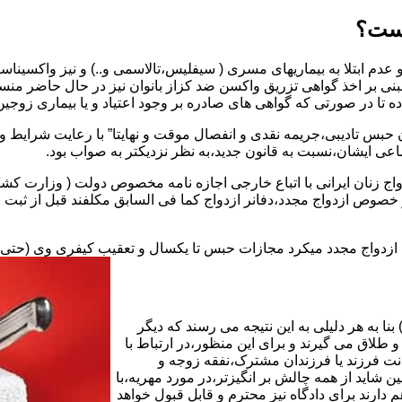
یست؟
بنی بر اخذ گواهی تزریق واکسن ضد کزاز بانوان نیز در حال حاضر من
اده تا در صورتی که گواهی های صادره بر وجود اعتیاد و یا بیماری زوجین 
 حبس تادیبی،جریمه نقدی و انفصال موقت و نهایتا” با رعایت شرایط 
ی ایشان،نسبت به قانون جدید،به نظر نزدیکتر به صواب بود.
وجه به عدم نسخ ماده ۱۶ قانون حمایت از خانواده مصوب ۱۳۵۳در خصوص ازدواج مجدد،دفانر ازدواج کما ف
بت ازدواج مجدد میکرد مجازات حبس تا یکسال و تعقیب کیفری وی (حت
ا به هر دلیلی به این نتیجه می رسند که دیگر
طلاق می گیرند و برای این منظور،در ارتباط با
نت فرزند یا فرزندان مشترک،نفقه زوجه و
شاید از همه چالش بر انگیزتر،در مورد مهریه،با
 دارند برای دادگاه نیز محترم و قابل قبول خواهد