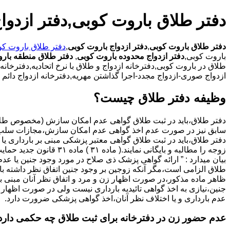
دفتر طلاق باروت کوبی,دفتر ازدوا
دفتر طلاق باروت کوبی
,
دفتر ازدواج باروت کوبی
,
دفتر طلاق باروت کو
باروت کوبی,
دفتر ازدواج محدوده باروت کوبی
,
دفتر طلاق منطقه بار
طلاق در باروت کوبی,دفترخانه ازدواج و طلاق با نرخ اتحادیه,دفترخان
ازدواج صوری-ازدواج مجدد-اجرا گذاشتن مهریه,دفترخانه ازدواج دائم 
وظیفه دفتر طلاق چیست؟
سابق نیز در صورت عدم اخذ گواهی عدم امکان سازش،مجازات سلب 
دفتر طلاق،باید در ثبت طلاق گواهی معتبر پزشکی مبنی بر بارداری یا 
زوجه را مطالبه و بایگانی نمایند.( ماده ۳۱ ) ماد
بیان میدارد : ” ارائه گواهی پزشک ذی صلاح در مورد وجود جنین یا عدم
طلاق الزامی است،مگر آنکه زوجین بر وجود جنین اتفاق نظر داشته باشن
ظاهر ماده مذکور،در صورت اظهار زن و مرد و اتفاق نظر آنان مبنی ب
جنین،نیازی به اخذ گواهی تائیدیه بارداری نیست ولی در صورت اظهار 
عدم بارداری و یا اختلاف نظر آنان،اخذ گواهی پزشکی ضرورت دارد.
عدم حضور زن در دفترخانه برای ثبت طلاق چه حکمی دارد