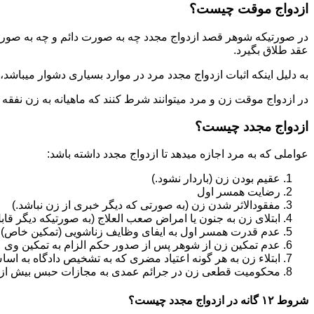
ازدواج موقت چیست؟
در صورتیکه شوهر قصد ازدواج مجدد چه به صورت دائم و چه به صورت م
عقد طلاق بگیرد.
به دلیل اینکه اثبات ازدواج مجدد مرد در موارد بسیاری دشوار میباشد،م
در ازدواج موقت زن و مرد میتوانند شرط کنند که ماهیانه به زن نفقه
ازدواج مجدد چیست؟
عواملی که به مرد اجازه میدهد تا ازدواج مجدد داشته باشد:
عقیم بودن زن (باردار نشود.)
رضایت همسر اول
مفقودالاثر شدن زن (به صورتی که دیگر خبری از زن نباشد.)
ابتلای زن به جنون یا امراض صعب العلاج (به صورتیکه دیگر قابل
عدم قدرت همسر اول به ایفای وظایف زناشویی (تمکین خاص)
عدم تمکین زن از شوهر پس از صدور حکم الزام به تمکین وی
ابتلاء زن به هر گونه اعتیاد مضری که به تشخیص دادگاه به اسا
محکومیت قطعی زن در جرائم عمدی به مجازات حبس بیش از یک سال ی
شروط ۱۲ گانه در ازدواج مجدد چیست؟