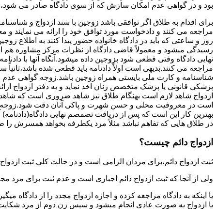
بود و در گواهی عدم امکان سازش که از سوی دادگاه صادر می شود،م
برای اقدام به طلاق اگر توافقی باشد زوجین با سند ازدواج و شناسنا
مراجعه می کنند و دادخواست مورد توافق خود را ارائه می نمایند و معمو
روز و ساعتی که باید در دادگاه خانواده حضور پیدا کنند به اطلاع ز
رسیدگی میشود و معمولاً قاضی دادگاه از نظرات مرکز مشاوره هم ا
نهایی دادگاه وقتی قطعی شود بزوجین داده میشود.آنگاه آنها با دادنام
مراجعه می کنند.بدیهی است اولاً دادنامه باید قطعی شده باشد،ثانیاً 
شناسنامه و کارت ملی بایستی همراه زوجین باشد.زوجه گواهی عدم با
پزشکی قانونی یا پزشک متخصص زنان اخذ نماید و به دفتر ازدواج ارائ
ازدواج شاهد لازم است بهنگام طلاق نیز شاهد ضروری است که شاهد ط
است در معروفیت محلی و حسن شهرت و پاکی آنان دقت شود.زوجه نیز ن
بهترین کار این است که پس از دریافت تصمصم نهایی دادگاه(دادنامه) آ
در طلاق هایی که تفاهم نباشد مثلاً مرد یکطرفه بخواهد همسرش را طل
ازدواج دائم چیست؟
ثبت ازدواج دائم،برای مردان الزامی است و در حالت کلی ثبت ازدواج 
ولی از آنجا که ثبت ازدواج دائم اجباری است و عدم ثبت برای مرد مج
یا اینکه به دادگاه مراجعه کرده و اجازه ازدواج مجدد را از دادگاه میگی
یا ازدواج به صورت عادی انجام میشود و سپس زن دوم از مرد شکایت می