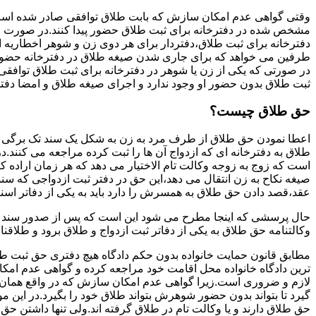
وقتی گواهی عدم امکان سازش که بابت طلاق توافقی صادر شده است ز
مشخص شده در دفترخانه برای ثبت طلاق حضور پیدا کنند.در صورت
دفترخانه برای ثبت طلاق،دفتردار برای هر دوی زن و شوهر اخطاریه ا
طرفین می خواهد که برای جاری شدن صیغه طلاق در دفترخانه حضور پ
در صورتی که یکی از زن یا شوهر در دفترخانه برای ثبت طلاق توافق
ثبت طلاق بدون حضور او وجود ندارد و اجرای صیغه طلاق و امضا دفت
حق طلاق چیست؟
اعطا نمودن حق طلاق از طرف مرد به زن به شکل یک سند تک برگی تحت
طلاق به دفترخانه ای که ازدواج آن ها را ثبت کرده مراجعه می کنند.در
است که زوج به زوجه وکالت تام الاختیار می دهد که هر زمان اراده کن
صیغه نکاح به زن انتقال می دهد،این حق در دفتر ثبت ازدواجی که سن
عقد،قصد دادن حق طلاق به همسرش را دارد باید به یکی از دفاتر اسن
حال پرسشی که اینجا مطرح می شود این است که پس از صدور سند وکا
وکالتنامه حق طلاق به یکی از دفاتر ثبت ازدواج و طلاق برود و طلاقنا
مطابق قانون حمایت خانواده بدون حکم دادگاه هیچ دفتری حق ثبت طلاق 
ترین دادگاه خانواده محل اقامت خود مراجعه کرده و گواهی عدم ام
لازم و ضروری است.زیرا گواهی عدم امکان سازش که در واقع همان 
گیرد تا بتواند بدون حضور شوهرش بتواند طلاق خود را بگیرد.در این م
حق طلاق دارند و یا وکالت تام در طلاق گرفته اند.ولی تنها داشتن ح