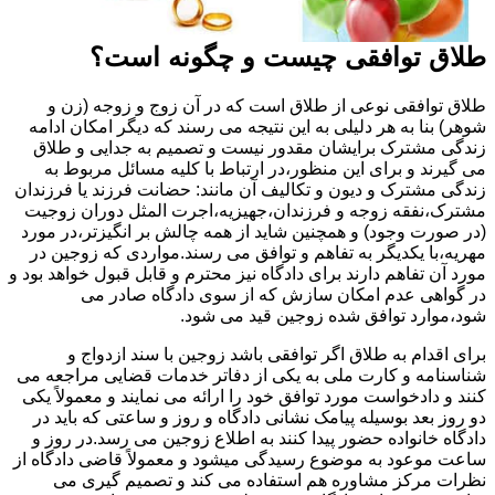
طلاق توافقی چیست و چگونه است؟
طلاق توافقی نوعی از طلاق است که در آن زوج و زوجه (زن و
شوهر) بنا به هر دلیلی به این نتیجه می رسند که دیگر امکان ادامه
زندگی مشترک برایشان مقدور نیست و تصمیم به جدایی و طلاق
می گیرند و برای این منظور،در ارتباط با کلیه مسائل مربوط به
زندگی مشترک و دیون و تکالیف آن مانند: حضانت فرزند یا فرزندان
مشترک،نفقه زوجه و فرزندان،جهیزیه،اجرت المثل دوران زوجیت
(در صورت وجود) و همچنین شاید از همه چالش بر انگیزتر،در مورد
مهریه،با یکدیگر به تفاهم و توافق می رسند.مواردی که زوجین در
مورد آن تفاهم دارند برای دادگاه نیز محترم و قابل قبول خواهد بود و
در گواهی عدم امکان سازش که از سوی دادگاه صادر می
شود،موارد توافق شده زوجین قید می شود.
برای اقدام به طلاق اگر توافقی باشد زوجین با سند ازدواج و
شناسنامه و کارت ملی به یکی از دفاتر خدمات قضایی مراجعه می
کنند و دادخواست مورد توافق خود را ارائه می نمایند و معمولاً یکی
دو روز بعد بوسیله پیامک نشانی دادگاه و روز و ساعتی که باید در
دادگاه خانواده حضور پیدا کنند به اطلاع زوجین می رسد.در روز و
ساعت موعود به موضوع رسیدگی میشود و معمولاً قاضی دادگاه از
نظرات مرکز مشاوره هم استفاده می کند و تصمیم گیری می