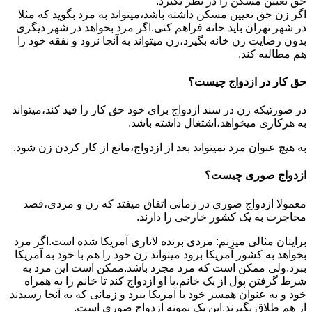
حق تعیین مسکن را در نظر بگیرد.
اگر زن حق تعیین مسکن داشته باشد،میتواند به مرد بگوید که مثلا
در شهر تهران باید خانه فراهم کنی.اگر مرد بخواهد در شهر دیگری
بدون رضایت زن خانه بگیرد،زن میتواند به آنجا نرود و نفقه خود را
هم مطالبه کند.
حق کار در ازدواج چیست؟
در صورتیکه زن در سند ازدواج برای خود حق کار را قید کند،میتواند
به هرکاری میخواهد،اشتغال داشته باشد.
به هیچ عنوان مرد نمیتواند بعد از ازدواج،مانع از کار کردن زن شود.
ازدواج صوری چیست؟
معمولا ازدواج صوری در زمانی اتفاق میفتد که زن و مردی،قصد
محاجرت به یک کشور خارجی را دارند.
برایتان مثالی میزنم: مردی برنده لاتاری آمریکا شده است.اگر مرد
بخواهد به کشور آمریکا برود میتواند زن خود را هم با خود به آمریکا
ببرد.ولی ممکن است که مرد مجرد باشد.ممکن است این مرد به
شرط گرفتن پول از یک خانم،با او ازدواج کند تا خانم را به همراه
خود و به عنوان همسر خود با آمریکا ببرد و زمانی که به آنجا رسیدند
از هم طلاق بگیرند.این یک نمونه ازدواج صوری است.