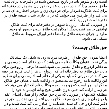
است زن و شوهر باید در تاریخ مشخص شده در دفترخانه برای ثبت
طلاق حضور پیدا کنند.در صورت عدم حضور زن وشوهر در دفترخانه
برای ثبت طلاق،دفتردار برای هر دوی زن و شوهر اخطاریه ای صادر
می کند و از طرفین می خواهد که برای جاری شدن صیغه طلاق در
دفترخانه حضور پیدا کنند.
در صورتی که یکی از زن یا شوهر در دفترخانه برای ثبت طلاق
توافقی حاضر نشود،دیگر امکان ثبت طلاق بدون حضور او وجود
ندارد و اجرای صیغه طلاق و امضا دفتر اوراق مربوط به طلاق
منتفی می شود.
حق طلاق چیست؟
اعطا نمودن حق طلاق از طرف مرد به زن به شکل یک سند تک
برگی تحت عنوان وکالت نامه می باشد که در دفاتر اسناد رسمی و
نه دفاتر ازدواج و طلاق تنظیم می شود.اشتباها برخی از زوجین برای
دادن حق طلاق به دفترخانه ای که ازدواج آن ها را ثبت کرده مراجعه
می کنند.در صورتی که باید به یکی از دفاتر اسناد رسمی برای تنظیم
این وکالت نامه رجوع نمایند.محتوای وکالت نامه یا همان حق طلاق
بیانگراین امر است که زوج به زوجه وکالت تام الاختیار می دهد که
هر زمان اراده کند حتی بدون داشتن هیچ بهانه ای،بتواند خود را
مطلقه کند.تنها در صورتی که مرد حق طلاق را از همان ابتدای عقد
یا در زمان جاری شدن صیغه نکاح به زن انتقال می دهد،این حق در
دفتر ثبت ازدواجی که سند عقدنامه را صادر می کند ثبت شده و در
قسمت انتهایی عقد نامه در صفحه توضیحات نوشته می شود.در