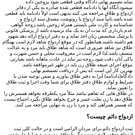
نماید.تصمیم نهایی دادگاه وقتی قطعی شود بزوجین داده
میشود.آنگاه آنها با دادنامه قطعی شده صادره به یکی از دفاتر
ازدواج و طلاق مراجعه می کنند.بدیهی است اولاً دادنامه باید قطعی
شده باشد،ثانیاً سند ازدواج یا رونوشت مصدق سند ازدواج و
شناسنامه و کارت ملی بایستی همراه زوجین باشد.زوجه گواهی
عدم بارداری که مدت آن به یک ماه نرسیده باشد از پزشکی قانونی
یا پزشک متخصص زنان اخذ نماید و به دفتر ازدواج ارائه دهد.شهود
هم داشته باشند.همانطور که در موقع ازدواج شاهد لازم است بهنگام
طلاق نیز شاهد ضروری است که شاهد طلاق باید مرد و به عدالت
متصف باشد.لذا لازم است در معروفیت محلی و حسن شهرت و
پاکی آنان دقت شود.زوجه نیز نباید در عادت ماهانه باشد بعبارتی
موقع اجرای صیغه طلاق زن باید در طهر غیرمواقعه باشد.
بهترین کار این است که پس از دریافت تصمصم نهایی
دادگاه(دادنامه) آنرا به دفتر طلاق بیاورید و ضمن توجیه شدن با
شرایط و لوازم طلاق دفتر طلاق برای شما وقت اجرا و ثبت طلاق
را تعیین نماید.
در طلاق هایی که تفاهم نباشد مثلاً مرد یکطرفه بخواهد همسرش را
طلاق دهد یا زن بعلت عسر و حرج بخواهد طلاق بگیرد احتیاج نیست
که همسر همراهی کند و مرد یا زن به تنهایی مراجعه می کنند.
ازدواج دائم چیست؟
ثبت ازدواج دائم،برای مردان الزامی است و در حالت کلی ثبت
ازدواج موقت لازم نیست مگر با توافق زن و مرد و یا باردار شدن