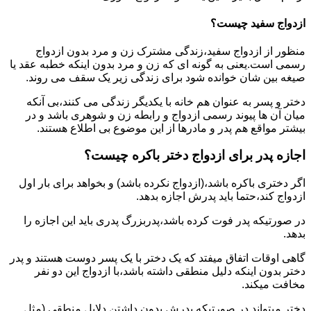
ازدواج سفید چیست؟
منظور از ازدواج سفید،زندگی مشترک زن و مرد بدون ازدواج
رسمی است.یعنی به گونه ای که زن و مرد بدون اینکه خطبه عقد یا
صیغه بین شان خوانده شود برای زندگی زیر یک سقف می روند.
دختر و پسر به عنوان هم خانه با یکدیگر زندگی می کنند،بی آنکه
میان آن ها پیوند رسمی ازدواج و رابطه زن و شوهری باشد و در
بیشتر مواقع هم پدر و مادرها از این موضوع بی اطلاع هستند.
اجازه پدر برای ازدواج دختر باکره چیست؟
اگر دختری باکره باشد،(ازدواج نکرده باشد) و بخواهد برای بار اول
ازدواج کند،حتما باید پدرش اجازه بدهد.
در صورتیکه پدر فوت کرده باشد،پدربزرگ پدری باید این اجازه را
بدهد.
گاهی اوقات اتفاق میفتد که یک دختر با یک پسر دوست هستند و پدر
دختر بدون اینکه دلیل منطقی داشته باشد،با ازدواج این دو نفر
مخافت میکند.
دختر میتواند در صورتیکه پدرش بدون داشتن دلایل منطقی (مثل