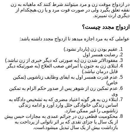
در ازدواج موقت زن و مرد میتوانند شرط کنند که ماهیانه به زن
نفقه تعلق بگیرد ولی در صورت فوت مرد و یا زن،هیچکدام از
دیگری ارث نمیبرند.
ازدواج مجدد چیست؟
عواملی که به مرد اجازه میدهد تا ازدواج مجدد داشته باشد:
عقیم بودن زن (باردار نشود.)
رضایت همسر اول
مفقودالاثر شدن زن (به صورتی که دیگر خبری از زن نباشد.)
ابتلای زن به جنون یا امراض صعب العلاج (به صورتیکه دیگر
قابل درمان نباشد.)
عدم قدرت همسر اول به ایفای وظایف زناشویی (تمکین
خاص)
عدم تمکین زن از شوهر پس از صدور حکم الزام به تمکین
وی
ابتلاء زن به هر گونه اعتیاد مضری که به تشخیص دادگاه به
اساس زندگی خانوادگی خلل وارد آورد و ادامه زندگی
زناشویی را غیر ممکن سازد.
محکومیت قطعی زن در جرائم عمدی به مجازات حبس بیش
از یک سال یا جزای نقدی که بر اثر ناتوانی از پرداخت به
بازداشت بیش از یک سال تبدیل می‎شود،است.