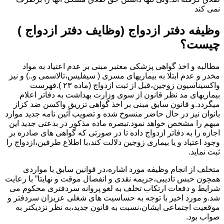
نمی کند
وظیفه دفتر ازدواج (وظایف دفتر ازدواج )
چیست؟
مطالبه و اخذ گواهی پزشکی معتبر مبنی بر عدم اعتیاد به مواد
مخدر و عدم ابتلا به بیماریهای مسری ( سیفلیس،تالاسمی و..) و نیز
واکسیناسیون زوجین،قبل از ثبت ازدواج (ماده ۲۳ ).فهرست
بیماریهای مد نظر قانون از سوی وزارت بهداشت به دفاتر اعلام
میگردد.و قانون سابق مبنی بر اخذ گواهی تزریق واکسن ضد کزاز
بانوان نیز در حال حاضر منسوخ شده و تصویب آئین نامه جدید موارد
مبهم را مشخص خواهد نمود.تبصره ماده مذکور در بدعتی جدید این
اجازه را به دفاتر ازدواج داده تا در صورتی که گواهی های صادره بر
وجود اعتیاد و یا بیماری زوجین دلالت کند،با اطلاع طرفین،ازدواج را
ثبت نماید.
متخلف از انجام وظیفه مورد اشاره،در قوانین سابق با مواردی
همچون حبس تادیبی،جریمه نقدی و انفصال موقت و نهایتا” با رعایت
شرایط و دفعات ارتکاب تخلف به لغو پروانه سردفتری محکوم می
شد.و مورد اخیر با توجه به حساسیت های شغلی عزیزان سردفتر و
موقعیت اجتماعی ایشان،نسبت به قانون جدید،به نظر نزدیکتر به
صواب بود.