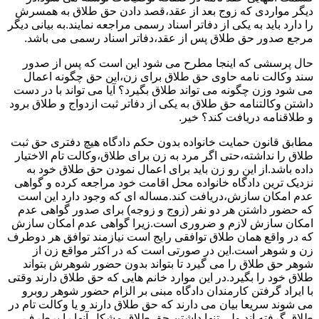
دیگر مواردی که زوج بعد از عقد،قصد دادن حق طلاق به همسرش
را دارد باید به یکی از دفاتر اسناد رسمی مراجعه نمایند.به بیانی دیگر
مرجع صدور حق طلاق پس از عقد،دفاتر اسناد رسمی می باشد.
حال پرسشی که اینجا مطرح می شود این است که پس از صدور
سند وکالت نامه حاوی حق طلاق برای زن،این حق چگونه اعمال
می شود وزن چگونه می تواند طلاق بگیرد؟ آیا می تواند با در دست
داشتن وکالتنامه حق طلاق به یکی از دفاتر ثبت ازدواج و طلاق برود
و طلاقنامه دریافت کند؟ خیر.
مطابق قانون حمایت خانواده بدون حکم دادگاه هیچ دفتری حق ثبت
طلاق را نداشته،حتی اگر مرد به زن برای طلاق،وکالت تام الاختیار
داده باشد.از این رو زن باید برای اعمال نمودن حق طلاق خود به
نزدیک ترین دادگاه خانواده محل اقامت خود مراجعه کرده و گواهی
عدم امکان سازش،دریافت کند.مساله ای که وجود دارد این است
که حضور داشتن هر دو نفر (زوج و زوجه) برای صدور گواهی عدم
امکان سازش لازم و ضروری است.زیرا گواهی عدم امکان سازش
که در واقع همان طلاق توافقی رایج است نیازمند توافق هر دوطرف
زن و شوهر است.این در صورتی است که در اکثر مواقع زن از
شوهر حق طلاق را می گیرد تا بتواند بدون حضور شوهرش بتواند
طلاق خود را بگیرد.در این موارد خانم هایی که حق طلاق دارند وقتی
با ایراد گرفتن کارمندان دادگاه مبنی بر الزام حضور شوهر روبرو
می شوند سریعا بیان می دارند که حق طلاق دارند و یا وکالت تام در
طلاق گرفته اند.ولی تنها داشتن حق طلاق مشکل آنها را برطرف