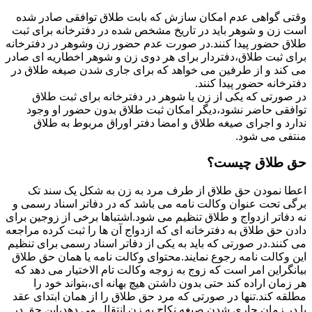
وقتی گواهی عدم امکان سازش که بابت طلاق توافقی صادر شده
است زن و شوهر باید در تاریخ مشخص شده در دفترخانه برای ثبت
طلاق حضور پیدا کنند.در صورت عدم حضور زن وشوهر در دفترخانه
برای ثبت طلاق،دفتردار برای هر دوی زن و شوهر اخطاریه ای صادر
می کند و از طرفین می خواهد که برای جاری شدن صیغه طلاق در
دفترخانه حضور پیدا کنند.
در صورتی که یکی از زن یا شوهر در دفترخانه برای ثبت طلاق
توافقی حاضر نشود،دیگر امکان ثبت طلاق بدون حضور او وجود
ندارد و اجرای صیغه طلاق و امضا دفتر اوراق مربوط به طلاق
منتفی می شود.
حق طلاق چیست؟
اعطا نمودن حق طلاق از طرف مرد به زن به شکل یک سند تک
برگی تحت عنوان وکالت نامه می باشد که در دفاتر اسناد رسمی و
نه دفاتر ازدواج و طلاق تنظیم می شود.اشتباها برخی از زوجین برای
دادن حق طلاق به دفترخانه ای که ازدواج آن ها را ثبت کرده مراجعه
می کنند.در صورتی که باید به یکی از دفاتر اسناد رسمی برای تنظیم
این وکالت نامه رجوع نمایند.محتوای وکالت نامه یا همان حق طلاق
بیانگراین امر است که زوج به زوجه وکالت تام الاختیار می دهد که
هر زمان اراده کند حتی بدون داشتن هیچ بهانه ای،بتواند خود را
مطلقه کند.تنها در صورتی که مرد حق طلاق را از همان ابتدای عقد
یا در زمان جاری شدن صیغه نکاح به زن انتقال می دهد،این حق در