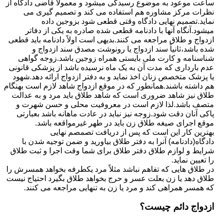
ساعت موعود به موضوع رسیدگی میشود و معمولاً قاضی دادگاه از
نظرات مرکز مشاوره هم استفاده می کند و تصمیم گیری می
نماید.تصمیم نهایی دادگاه وقتی قطعی شود بزوجین داده
میشود.آنگاه آنها با دادنامه قطعی شده صادره به یکی از دفاتر
ازدواج و طلاق مراجعه می کنند.بدیهی است اولاً دادنامه باید قطعی
شده باشد،ثانیاً سند ازدواج یا رونوشت مصدق سند ازدواج و
شناسنامه و کارت ملی بایستی همراه زوجین باشد.زوجه گواهی
عدم بارداری که مدت آن به یک ماه نرسیده باشد از پزشکی قانونی
یا پزشک متخصص زنان اخذ نماید و به دفتر ازدواج ارائه دهد.شهود
هم داشته باشند.همانطور که در موقع ازدواج شاهد لازم است بهنگام
طلاق نیز شاهد ضروری است که شاهد طلاق باید مرد و به عدالت
متصف باشد.لذا لازم است در معروفیت محلی و حسن شهرت و
پاکی آنان دقت شود.زوجه نیز نباید در عادت ماهانه باشد بعبارتی
موقع اجرای صیغه طلاق زن باید در طهر غیرمواقعه باشد.
بهترین کار این است که پس از دریافت تصمصم نهایی
دادگاه(دادنامه) آنرا به دفتر طلاق بیاورید و ضمن توجیه شدن با
شرایط و لوازم طلاق دفتر طلاق برای شما وقت اجرا و ثبت طلاق
را تعیین نماید.
در طلاق هایی که تفاهم نباشد مثلاً مرد یکطرفه بخواهد همسرش را
طلاق دهد یا زن بعلت عسر و حرج بخواهد طلاق بگیرد احتیاج نیست
که همسر همراهی کند و مرد یا زن به تنهایی مراجعه می کنند.
ازدواج دائم چیست؟