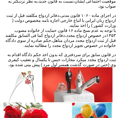
موقعیت اجتماعی ایشان،نسبت به قانون جدید،به نظر نزدیکتر به
صواب بود.
در اجرای ماده ۱۰۶۰ قانون مدنی،دفاتر ازدواج مکلفند قبل از ثبت
ازدواج زنان ایرانی با اتباع خارجی اجازه نامه مخصوص دولت (
وزارت کشور ) را اخذ نمایند.
با توجه به عدم نسخ ماده ۱۶ قانون حمایت از خانواده مصوب
۱۳۵۳در خصوص ازدواج مجدد،دفانر ازدواج کما فی السابق مکلفند
قبل از ثبت ازدواج مجدد مردان متاهل،حکم صادره از سوی دادگاه
خانواده در خصوص تجویز ازدواج مجدد را مطالبه نمایند.
در قانون سابق برای سردفتری که بدون اخذ حکم دادگاه اقدام به
ثبت ازدواج مجدد میکرد مجازات حبس تا یکسال و تعقیب کیفری
وی (حتی در صورت گذشت همسر اول مرد ) پیش بینی شده بود.