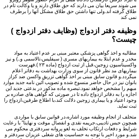
می شوند سریعا بیان می دارند که حق طلاق دارند و یا وکالت تام در
طلاق گرفته اند.ولی تنها داشتن حق طلاق مشکل آنها را برطرف
نمی کند
وظیفه دفتر ازدواج (وظایف دفتر ازدواج )
چیست؟
مطالبه و اخذ گواهی پزشکی معتبر مبنی بر عدم اعتیاد به مواد
مخدر و عدم ابتلا به بیماریهای مسری ( سیفلیس،تالاسمی و..) و نیز
واکسیناسیون زوجین،قبل از ثبت ازدواج (ماده ۲۳ ).فهرست
بیماریهای مد نظر قانون از سوی وزارت بهداشت به دفاتر اعلام
میگردد.و قانون سابق مبنی بر اخذ گواهی تزریق واکسن ضد کزاز
بانوان نیز در حال حاضر منسوخ شده و تصویب آئین نامه جدید موارد
مبهم را مشخص خواهد نمود.تبصره ماده مذکور در بدعتی جدید این
اجازه را به دفاتر ازدواج داده تا در صورتی که گواهی های صادره بر
وجود اعتیاد و یا بیماری زوجین دلالت کند،با اطلاع طرفین،ازدواج را
ثبت نماید.
متخلف از انجام وظیفه مورد اشاره،در قوانین سابق با مواردی
همچون حبس تادیبی،جریمه نقدی و انفصال موقت و نهایتا” با رعایت
شرایط و دفعات ارتکاب تخلف به لغو پروانه سردفتری محکوم می
شد.و مورد اخیر با توجه به حساسیت های شغلی عزیزان سردفتر و