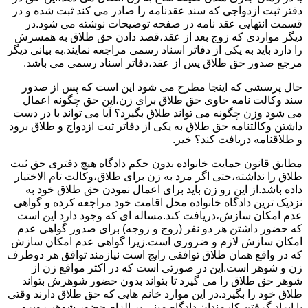
دفتر ثبت ازدواجی که سند عقدنامه را صادر می کند ثبت شده و در
قسمت انتهایی عقد نامه در صفحه توضیحات نوشته می شود.در
دیگر مواردی که زوج بعد از عقد،قصد دادن حق طلاق به همسرش
را دارد باید به یکی از دفاتر اسناد رسمی مراجعه نمایند.به بیانی دیگر
مرجع صدور حق طلاق پس از عقد،دفاتر اسناد رسمی می باشد.
حال پرسشی که اینجا مطرح می شود این است که پس از صدور
سند وکالت نامه حاوی حق طلاق برای زن،این حق چگونه اعمال
می شود وزن چگونه می تواند طلاق بگیرد؟ آیا می تواند با در دست
داشتن وکالتنامه حق طلاق به یکی از دفاتر ثبت ازدواج و طلاق برود
و طلاقنامه دریافت کند؟ خیر.
مطابق قانون حمایت خانواده بدون حکم دادگاه هیچ دفتری حق ثبت
طلاق را نداشته،حتی اگر مرد به زن برای طلاق،وکالت تام الاختیار
داده باشد.از این رو زن باید برای اعمال نمودن حق طلاق خود به
نزدیک ترین دادگاه خانواده محل اقامت خود مراجعه کرده و گواهی
عدم امکان سازش،دریافت کند.مساله ای که وجود دارد این است
که حضور داشتن هر دو نفر (زوج و زوجه) برای صدور گواهی عدم
امکان سازش لازم و ضروری است.زیرا گواهی عدم امکان سازش
که در واقع همان طلاق توافقی رایج است نیازمند توافق هر دوطرف
زن و شوهر است.این در صورتی است که در اکثر مواقع زن از
شوهر حق طلاق را می گیرد تا بتواند بدون حضور شوهرش بتواند
طلاق خود را بگیرد.در این موارد خانم هایی که حق طلاق دارند وقتی
با ایراد گرفتن کارمندان دادگاه مبنی بر الزام حضور شوهر روبرو