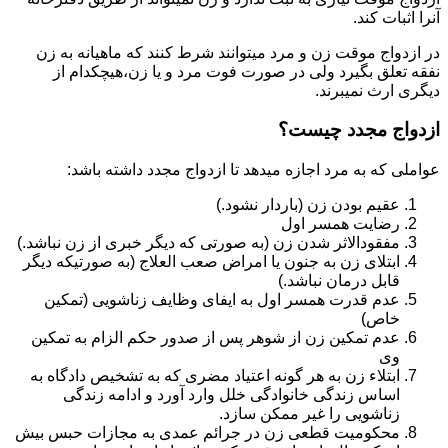
آنرا اثبات کند.
در ازدواج موقت زن و مرد میتوانند شرط کنند که ماهیانه به زن
نفقه تعلق بگیرد ولی در صورت فوت مرد و یا زن،هیچکدام از
دیگری ارث نمیبرند.
ازدواج مجدد چیست؟
عواملی که به مرد اجازه میدهد تا ازدواج مجدد داشته باشد:
عقیم بودن زن (باردار نشود.)
رضایت همسر اول
مفقودالاثر شدن زن (به صورتی که دیگر خبری از زن نباشد.)
ابتلای زن به جنون یا امراض صعب العلاج (به صورتیکه دیگر
قابل درمان نباشد.)
عدم قدرت همسر اول به ایفای وظایف زناشویی (تمکین
خاص)
عدم تمکین زن از شوهر پس از صدور حکم الزام به تمکین
وی
ابتلاء زن به هر گونه اعتیاد مضری که به تشخیص دادگاه به
اساس زندگی خانوادگی خلل وارد آورد و ادامه زندگی
زناشویی را غیر ممکن سازد.
محکومیت قطعی زن در جرائم عمدی به مجازات حبس بیش