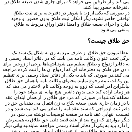
می کند و از طرفین می خواهد که برای جاری شدن صیغه طلاق در
دفترخانه حضور پیدا کنند.
در صورتی که یکی از زن یا شوهر در دفترخانه برای ثبت طلاق
توافقی حاضر نشود،دیگر امکان ثبت طلاق بدون حضور او وجود
ندارد و اجرای صیغه طلاق و امضا دفتر اوراق مربوط به طلاق
منتفی می شود.
حق طلاق چیست؟
اعطا نمودن حق طلاق از طرف مرد به زن به شکل یک سند تک
برگی تحت عنوان وکالت نامه می باشد که در دفاتر اسناد رسمی و
نه دفاتر ازدواج و طلاق تنظیم می شود.اشتباها برخی از زوجین برای
دادن حق طلاق به دفترخانه ای که ازدواج آن ها را ثبت کرده مراجعه
می کنند.در صورتی که باید به یکی از دفاتر اسناد رسمی برای تنظیم
این وکالت نامه رجوع نمایند.محتوای وکالت نامه یا همان حق طلاق
بیانگراین امر است که زوج به زوجه وکالت تام الاختیار می دهد که
هر زمان اراده کند حتی بدون داشتن هیچ بهانه ای،بتواند خود را
مطلقه کند.تنها در صورتی که مرد حق طلاق را از همان ابتدای عقد
یا در زمان جاری شدن صیغه نکاح به زن انتقال می دهد،این حق در
دفتر ثبت ازدواجی که سند عقدنامه را صادر می کند ثبت شده و در
قسمت انتهایی عقد نامه در صفحه توضیحات نوشته می شود.در
دیگر مواردی که زوج بعد از عقد،قصد دادن حق طلاق به همسرش
را دارد باید به یکی از دفاتر اسناد رسمی مراجعه نمایند.به بیانی دیگر
مرجع صدور حق طلاق پس از عقد،دفاتر اسناد رسمی می باشد.