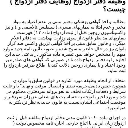
وظیفه دفتر ازدواج (وظایف دفتر ازدواج )
چیست؟
مطالبه و اخذ گواهی پزشکی معتبر مبنی بر عدم اعتیاد به مواد
مخدر و عدم ابتلا به بیماریهای مسری ( سیفلیس،تالاسمی و..) و نیز
واکسیناسیون زوجین،قبل از ثبت ازدواج (ماده ۲۳ ).فهرست
بیماریهای مد نظر قانون از سوی وزارت بهداشت به دفاتر اعلام
میگردد.و قانون سابق مبنی بر اخذ گواهی تزریق واکسن ضد کزاز
بانوان نیز در حال حاضر منسوخ شده و تصویب آئین نامه جدید موارد
مبهم را مشخص خواهد نمود.تبصره ماده مذکور در بدعتی جدید این
اجازه را به دفاتر ازدواج داده تا در صورتی که گواهی های صادره بر
وجود اعتیاد و یا بیماری زوجین دلالت کند،با اطلاع طرفین،ازدواج را
ثبت نماید.
متخلف از انجام وظیفه مورد اشاره،در قوانین سابق با مواردی
همچون حبس تادیبی،جریمه نقدی و انفصال موقت و نهایتا” با رعایت
شرایط و دفعات ارتکاب تخلف به لغو پروانه سردفتری محکوم می
شد.و مورد اخیر با توجه به حساسیت های شغلی عزیزان سردفتر و
موقعیت اجتماعی ایشان،نسبت به قانون جدید،به نظر نزدیکتر به
صواب بود.
در اجرای ماده ۱۰۶۰ قانون مدنی،دفاتر ازدواج مکلفند قبل از ثبت
ازدواج زنان ایرانی با اتباع خارجی اجازه نامه مخصوص دولت (