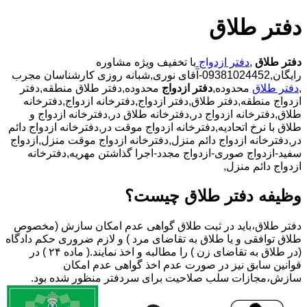
دفتر طلاق
دفتر طلاق
,
دفتر ازدواج
با تخفیف ویژه مشاوره
رایگان,09381024452-آقای نوری,شبانه روزی کارشناسان مجرب
,
دفتر طلاق
محدوده,
دفتر ازدواج
محدوده,دفتر طلاق منطقه,دفتر
ازدواج منطقه,دفتر طلاق,دفتر ازدواج,دفترخانه ازدواج,دفترخانه
طلاق,دفترخانه ازدواج در,دفترخانه طلاق در,دفترخانه ازدواج و
طلاق با نرخ اتحادیه,دفترخانه ازدواج موقت در,دفترخانه ازدواج دائم
در,دفترخانه ازدواج دائم منزل,دفترخانه ازدواج موقت منزل,ازدواج
سفید-ازدواج صوری-ازدواج مجدد-اجرا گذاشتن مهریه,دفترخانه
ازدواج دائم منزل,
وظیفه دفتر طلاق چیست؟
دفتر طلاق،باید در ثبت طلاق گواهی عدم امکان سازش (مخصوص
طلاق توافقی و یا طلاق به تقاضای مرد ) و لازم ضروری حکم دادگاه
(در طلاق به تقاضای زن ) را مطالبه و اخذ نمایند.( ماده ۲۴ ) در
قوانین سابق نیز در صورت عدم اخذ گواهی عدم امکان
سازش،مجازات سلب صلاحیت برای سردفتر منظور شده بود.