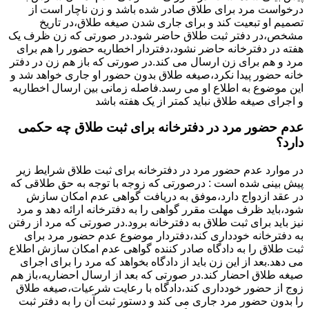
درخواست مرد برای طلاق صادر شده باشد و زن ناچار است از
تصمیم او تبعیت کند و برای جاری شدن صیغه طلاق،در تاریخ
مشخص،در دفتر ثبت طلاق حاضر شود.در صورتی که زن ظرف یک
هفته در دفترخانه حاضر نشود،دفتردار اخطاریه حضور را هم برای
مرد و هم برای زن ارسال می کند.در صورتی که باز هم زن در دفتر
خانه حضور پیدا نکرد،صیغه طلاق بدون حضور او جاری خواهد شد و
این موضوع به اطلاع او می رسد.فاصله زمانی بین ارسال اخطاریه
و اجرای صیغه طلاق نباید کمتر از یک هفته باشد
عدم حضور مرد در دفترخانه برای ثبت طلاق چه حکمی
دارد؟
در موارد عدم حضور مرد در دفترخانه برای ثبت طلاق شرایط زیر
پیش بینی شده است : درصورتی که زوجه با توجه به حق طلاقی که
در عقد ازدواج دارد،موفق به دریافت گواهی عدم امکان سازش
شود،باید ظرف مهلت مقرر گواهی را به دفترخانه ارائه دهد و مرد
نیز باید برای ثبت طلاق به دفترخانه برود.در صورتی که مرد از رفتن
به دفترخانه خودداری کند،دفتردار موضوع عدم حضور مرد برای
ثبت طلاق را به دادگاه صادر کننده گواهی عدم امکان سازش اطلاع
می دهد.بعد از این زن باید از دادگاه بخواهد که مرد را برای اجرای
صیغه طلاق احضار کند.در صورتی که بعد از ارسال احضاریه،باز هم
زوج از حضور خودداری کند،دادگاه با رعایت شرعیات،صیغه طلاق
را بدون حضور مرد جاری می کند و دستور ثبت آن را به دفتر ثبت