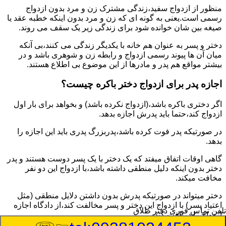
منظور از ازدواج سفید،زندگی مشترک زن و مرد بدون ازدواج
رسمی است.یعنی به گونه ای که زن و مرد بدون اینکه خطبه عقد یا
صیغه بین شان خوانده شود برای زندگی زیر یک سقف می روند.
دختر و پسر به عنوان هم خانه با یکدیگر زندگی می کنند،بی آنکه
میان آن ها پیوند رسمی ازدواج و رابطه زن و شوهری باشد و در
بیشتر مواقع هم پدر و مادرها از این موضوع بی اطلاع هستند.
اجازه پدر برای ازدواج دختر باکره چیست؟
اگر دختری باکره باشد،(ازدواج نکرده باشد) و بخواهد برای بار اول
ازدواج کند،حتما باید پدرش اجازه بدهد.
در صورتیکه پدر فوت کرده باشد،پدربزرگ پدری باید این اجازه را
بدهد.
گاهی اوقات اتفاق میفتد که یک دختر با یک پسر دوست هستند و پدر
دختر بدون اینکه دلیل منطقی داشته باشد،با ازدواج این دو نفر
مخافت میکند.
دختر میتواند در صورتیکه پدرش بدون داشتن دلایل منطقی (مثل
اعتیاد پسر) با ازدواج این دختر و پسر مخالفت کند،از دادگاه اجازه
تلفن تماس فوری
دفتر طلاق
ازدواج را دریافت کند.