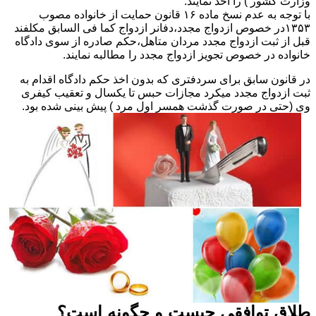
وزارت کشور ) را اخذ نمایند.
با توجه به عدم نسخ ماده ۱۶ قانون حمایت از خانواده مصوب
۱۳۵۳در خصوص ازدواج مجدد،دفانر ازدواج کما فی السابق مکلفند
قبل از ثبت ازدواج مجدد مردان متاهل،حکم صادره از سوی دادگاه
خانواده در خصوص تجویز ازدواج مجدد را مطالبه نمایند.
در قانون سابق برای سردفتری که بدون اخذ حکم دادگاه اقدام به
ثبت ازدواج مجدد میکرد مجازات حبس تا یکسال و تعقیب کیفری
وی (حتی در صورت گذشت همسر اول مرد ) پیش بینی شده بود.
طلاق توافقی چیست و چگونه است؟