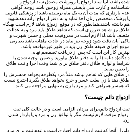
شده باشد،ثانیاً سند ازدواج یا رونوشت مصدق سند ازدواج و
شناسنامه و کارت ملی بایستی همراه زوجین باشد.زوجه گواهی
عدم بارداری که مدت آن به یک ماه نرسیده باشد از پزشکی قانونی
یا پزشک متخصص زنان اخذ نماید و به دفتر ازدواج ارائه دهد.شهود
هم داشته باشند.همانطور که در موقع ازدواج شاهد لازم است بهنگام
طلاق نیز شاهد ضروری است که شاهد طلاق باید مرد و به عدالت
متصف باشد.لذا لازم است در معروفیت محلی و حسن شهرت و
پاکی آنان دقت شود.زوجه نیز نباید در عادت ماهانه باشد بعبارتی
موقع اجرای صیغه طلاق زن باید در طهر غیرمواقعه باشد.
بهترین کار این است که پس از دریافت تصمصم نهایی
دادگاه(دادنامه) آنرا به دفتر طلاق بیاورید و ضمن توجیه شدن با
شرایط و لوازم طلاق دفتر طلاق برای شما وقت اجرا و ثبت طلاق
را تعیین نماید.
در طلاق هایی که تفاهم نباشد مثلاً مرد یکطرفه بخواهد همسرش را
طلاق دهد یا زن بعلت عسر و حرج بخواهد طلاق بگیرد احتیاج نیست
که همسر همراهی کند و مرد یا زن به تنهایی مراجعه می کنند.
ازدواج دائم چیست؟
ثبت ازدواج دائم،برای مردان الزامی است و در حالت کلی ثبت
ازدواج موقت لازم نیست مگر با توافق زن و مرد و یا باردار شدن
زن.
ولی از آنجا که ثبت ازدواج دائم اجباری است و عدم ثبت برای مرد