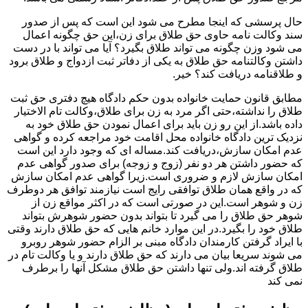
حال پرسشی که اینجا مطرح می شود این است که پس از صدور
سند وکالت نامه حاوی حق طلاق برای زن،این حق چگونه اعمال
می شود وزن چگونه می تواند طلاق بگیرد؟ آیا می تواند با در دست
داشتن وکالتنامه حق طلاق به یکی از دفاتر ثبت ازدواج و طلاق برود
و طلاقنامه دریافت کند؟ خیر.
مطابق قانون حمایت خانواده بدون حکم دادگاه هیچ دفتری حق ثبت
طلاق را نداشته،حتی اگر مرد به زن برای طلاق،وکالت تام الاختیار
داده باشد.از این رو زن باید برای اعمال نمودن حق طلاق خود به
نزدیک ترین دادگاه خانواده محل اقامت خود مراجعه کرده و گواهی
عدم امکان سازش،دریافت کند.مساله ای که وجود دارد این است
که حضور داشتن هر دو نفر (زوج و زوجه) برای صدور گواهی عدم
امکان سازش لازم و ضروری است.زیرا گواهی عدم امکان سازش
که در واقع همان طلاق توافقی رایج است نیازمند توافق هر دوطرف
زن و شوهر است.این در صورتی است که در اکثر مواقع زن از
شوهر حق طلاق را می گیرد تا بتواند بدون حضور شوهرش بتواند
طلاق خود را بگیرد.در این موارد خانم هایی که حق طلاق دارند وقتی
با ایراد گرفتن کارمندان دادگاه مبنی بر الزام حضور شوهر روبرو
می شوند سریعا بیان می دارند که حق طلاق دارند و یا وکالت تام در
طلاق گرفته اند.ولی تنها داشتن حق طلاق مشکل آنها را برطرف
نمی کند