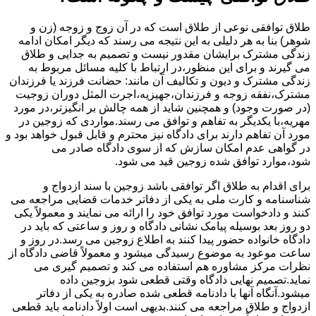
طلاق توافقی نوعی از طلاق است که در آن زوج و زوجه (زن و
شوهر) بنا به هر دلیلی به این نتیجه می رسند که دیگر امکان ادامه
زندگی مشترک برایشان مقدور نیست و تصمیم به جدایی و طلاق
می گیرند و برای این منظور،در ارتباط با کلیه مسائل مربوط به
زندگی مشترک و دیون و تکالیف آن مانند: حضانت فرزند یا فرزندان
مشترک،نفقه زوجه و فرزندان،جهیزیه،اجرت المثل دوران زوجیت
(در صورت وجود) و همچنین شاید از همه چالش بر انگیزتر،در مورد
مهریه،با یکدیگر به تفاهم و توافق می رسند.مواردی که زوجین در
مورد آن تفاهم دارند برای دادگاه نیز محترم و قابل قبول خواهد بود و
در گواهی عدم امکان سازش که از سوی دادگاه صادر می
شود،موارد توافق شده زوجین قید می شود.
برای اقدام به طلاق اگر توافقی باشد زوجین با سند ازدواج و
شناسنامه و کارت ملی به یکی از دفاتر خدمات قضایی مراجعه می
کنند و دادخواست مورد توافق خود را ارائه می نمایند و معمولاً یکی
دو روز بعد بوسیله پیامک نشانی دادگاه و روز و ساعتی که باید در
دادگاه خانواده حضور پیدا کنند به اطلاع زوجین می رسد.در روز و
ساعت موعود به موضوع رسیدگی میشود و معمولاً قاضی دادگاه از
نظرات مرکز مشاوره هم استفاده می کند و تصمیم گیری می
نماید.تصمیم نهایی دادگاه وقتی قطعی شود بزوجین داده
میشود.آنگاه آنها با دادنامه قطعی شده صادره به یکی از دفاتر
ازدواج و طلاق مراجعه می کنند.بدیهی است اولاً دادنامه باید قطعی