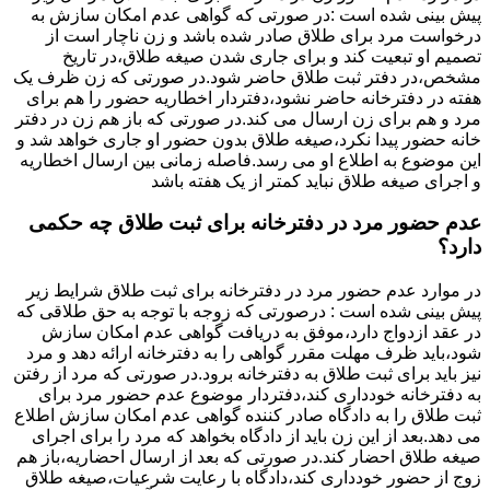
پیش بینی شده است :در صورتی که گواهی عدم امکان سازش به
درخواست مرد برای طلاق صادر شده باشد و زن ناچار است از
تصمیم او تبعیت کند و برای جاری شدن صیغه طلاق،در تاریخ
مشخص،در دفتر ثبت طلاق حاضر شود.در صورتی که زن ظرف یک
هفته در دفترخانه حاضر نشود،دفتردار اخطاریه حضور را هم برای
مرد و هم برای زن ارسال می کند.در صورتی که باز هم زن در دفتر
خانه حضور پیدا نکرد،صیغه طلاق بدون حضور او جاری خواهد شد و
این موضوع به اطلاع او می رسد.فاصله زمانی بین ارسال اخطاریه
و اجرای صیغه طلاق نباید کمتر از یک هفته باشد
عدم حضور مرد در دفترخانه برای ثبت طلاق چه حکمی
دارد؟
در موارد عدم حضور مرد در دفترخانه برای ثبت طلاق شرایط زیر
پیش بینی شده است : درصورتی که زوجه با توجه به حق طلاقی که
در عقد ازدواج دارد،موفق به دریافت گواهی عدم امکان سازش
شود،باید ظرف مهلت مقرر گواهی را به دفترخانه ارائه دهد و مرد
نیز باید برای ثبت طلاق به دفترخانه برود.در صورتی که مرد از رفتن
به دفترخانه خودداری کند،دفتردار موضوع عدم حضور مرد برای
ثبت طلاق را به دادگاه صادر کننده گواهی عدم امکان سازش اطلاع
می دهد.بعد از این زن باید از دادگاه بخواهد که مرد را برای اجرای
صیغه طلاق احضار کند.در صورتی که بعد از ارسال احضاریه،باز هم
زوج از حضور خودداری کند،دادگاه با رعایت شرعیات،صیغه طلاق