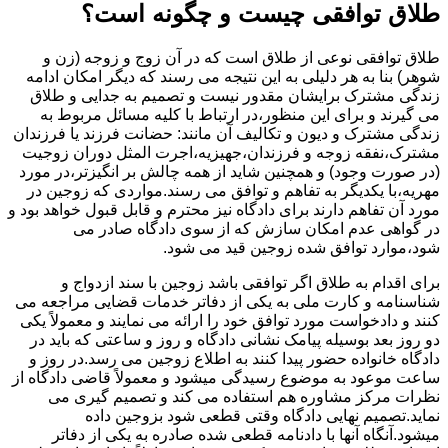
طلاق توافقی چیست و چگونه است؟
طلاق توافقی نوعی از طلاق است که در آن زوج و زوجه (زن و
شوهر) بنا به هر دلیلی به این نتیجه می رسند که دیگر امکان ادامه
زندگی مشترک برایشان مقدور نیست و تصمیم به جدایی و طلاق
می گیرند و برای این منظور،در ارتباط با کلیه مسائل مربوط به
زندگی مشترک و دیون و تکالیف آن مانند: حضانت فرزند یا فرزندان
مشترک،نفقه زوجه و فرزندان،جهیزیه،اجرت المثل دوران زوجیت
(در صورت وجود) و همچنین شاید از همه چالش بر انگیزتر،در مورد
مهریه،با یکدیگر به تفاهم و توافق می رسند.مواردی که زوجین در
مورد آن تفاهم دارند برای دادگاه نیز محترم و قابل قبول خواهد بود و
در گواهی عدم امکان سازش که از سوی دادگاه صادر می
شود،موارد توافق شده زوجین قید می شود.
برای اقدام به طلاق اگر توافقی باشد زوجین با سند ازدواج و
شناسنامه و کارت ملی به یکی از دفاتر خدمات قضایی مراجعه می
کنند و دادخواست مورد توافق خود را ارائه می نمایند و معمولاً یکی
دو روز بعد بوسیله پیامک نشانی دادگاه و روز و ساعتی که باید در
دادگاه خانواده حضور پیدا کنند به اطلاع زوجین می رسد.در روز و
ساعت موعود به موضوع رسیدگی میشود و معمولاً قاضی دادگاه از
نظرات مرکز مشاوره هم استفاده می کند و تصمیم گیری می
نماید.تصمیم نهایی دادگاه وقتی قطعی شود بزوجین داده
میشود.آنگاه آنها با دادنامه قطعی شده صادره به یکی از دفاتر