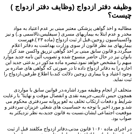
وظیفه دفتر ازدواج (وظایف دفتر ازدواج )
چیست؟
مطالبه و اخذ گواهی پزشکی معتبر مبنی بر عدم اعتیاد به مواد
مخدر و عدم ابتلا به بیماریهای مسری ( سیفلیس،تالاسمی و..) و نیز
واکسیناسیون زوجین،قبل از ثبت ازدواج (ماده ۲۳ ).فهرست
بیماریهای مد نظر قانون از سوی وزارت بهداشت به دفاتر اعلام
میگردد.و قانون سابق مبنی بر اخذ گواهی تزریق واکسن ضد کزاز
بانوان نیز در حال حاضر منسوخ شده و تصویب آئین نامه جدید موارد
مبهم را مشخص خواهد نمود.تبصره ماده مذکور در بدعتی جدید این
اجازه را به دفاتر ازدواج داده تا در صورتی که گواهی های صادره بر
وجود اعتیاد و یا بیماری زوجین دلالت کند،با اطلاع طرفین،ازدواج را
ثبت نماید.
متخلف از انجام وظیفه مورد اشاره،در قوانین سابق با مواردی
همچون حبس تادیبی،جریمه نقدی و انفصال موقت و نهایتا” با رعایت
شرایط و دفعات ارتکاب تخلف به لغو پروانه سردفتری محکوم می
شد.و مورد اخیر با توجه به حساسیت های شغلی عزیزان سردفتر و
موقعیت اجتماعی ایشان،نسبت به قانون جدید،به نظر نزدیکتر به
صواب بود.
در اجرای ماده ۱۰۶۰ قانون مدنی،دفاتر ازدواج مکلفند قبل از ثبت