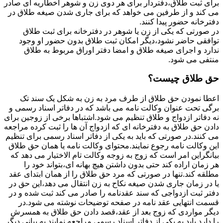
برای ثبت طلاق،دفتردار برای هر دوی زن و شوهر اخطاریه ای صادر
می کند و از طرفین می خواهد که برای جاری شدن صیغه طلاق در
دفترخانه حضور پیدا کنند.
در صورتی که یکی از زن یا شوهر در دفترخانه برای ثبت طلاق
توافقی حاضر نشود،دیگر امکان ثبت طلاق بدون حضور او وجود
ندارد و اجرای صیغه طلاق و امضا دفتر اوراق مربوط به طلاق
منتفی می شود.
حق طلاق چیست؟
اعطا نمودن حق طلاق از طرف مرد به زن به شکل یک سند تک
برگی تحت عنوان وکالت نامه می باشد که در دفاتر اسناد رسمی و
نه دفاتر ازدواج و طلاق تنظیم می شود.اشتباها برخی از زوجین برای
دادن حق طلاق به دفترخانه ای که ازدواج آن ها را ثبت کرده مراجعه
می کنند.در صورتی که باید به یکی از دفاتر اسناد رسمی برای تنظیم
این وکالت نامه رجوع نمایند.محتوای وکالت نامه یا همان حق طلاق
بیانگراین امر است که زوج به زوجه وکالت تام الاختیار می دهد که
هر زمان اراده کند حتی بدون داشتن هیچ بهانه ای،بتواند خود را
مطلقه کند.تنها در صورتی که مرد حق طلاق را از همان ابتدای عقد
یا در زمان جاری شدن صیغه نکاح به زن انتقال می دهد،این حق در
دفتر ثبت ازدواجی که سند عقدنامه را صادر می کند ثبت شده و در
قسمت انتهایی عقد نامه در صفحه توضیحات نوشته می شود.در
دیگر مواردی که زوج بعد از عقد،قصد دادن حق طلاق به همسرش
را دارد باید به یکی از دفاتر اسناد رسمی مراجعه نمایند.به بیانی دیگر