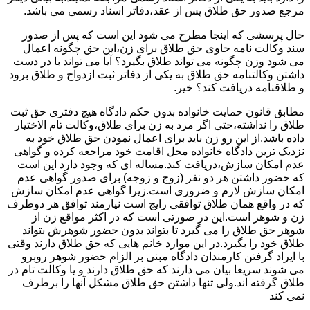
مرجع صدور حق طلاق پس از عقد،دفاتر اسناد رسمی می باشد.
حال پرسشی که اینجا مطرح می شود این است که پس از صدور
سند وکالت نامه حاوی حق طلاق برای زن،این حق چگونه اعمال
می شود وزن چگونه می تواند طلاق بگیرد؟ آیا می تواند با در دست
داشتن وکالتنامه حق طلاق به یکی از دفاتر ثبت ازدواج و طلاق برود
و طلاقنامه دریافت کند؟ خیر.
مطابق قانون حمایت خانواده بدون حکم دادگاه هیچ دفتری حق ثبت
طلاق را نداشته،حتی اگر مرد به زن برای طلاق،وکالت تام الاختیار
داده باشد.از این رو زن باید برای اعمال نمودن حق طلاق خود به
نزدیک ترین دادگاه خانواده محل اقامت خود مراجعه کرده و گواهی
عدم امکان سازش،دریافت کند.مساله ای که وجود دارد این است
که حضور داشتن هر دو نفر (زوج و زوجه) برای صدور گواهی عدم
امکان سازش لازم و ضروری است.زیرا گواهی عدم امکان سازش
که در واقع همان طلاق توافقی رایج است نیازمند توافق هر دوطرف
زن و شوهر است.این در صورتی است که در اکثر مواقع زن از
شوهر حق طلاق را می گیرد تا بتواند بدون حضور شوهرش بتواند
طلاق خود را بگیرد.در این موارد خانم هایی که حق طلاق دارند وقتی
با ایراد گرفتن کارمندان دادگاه مبنی بر الزام حضور شوهر روبرو
می شوند سریعا بیان می دارند که حق طلاق دارند و یا وکالت تام در
طلاق گرفته اند.ولی تنها داشتن حق طلاق مشکل آنها را برطرف
نمی کند