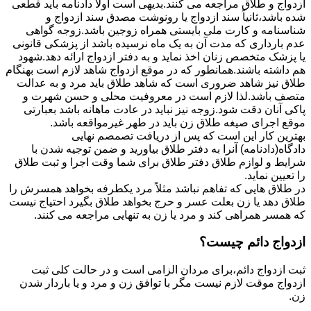
ازدواج و طلاق مراجعه می کنند.بدیهی است اولاً دادنامه باید قطعی
شده باشد،ثانیاً سند ازدواج یا رونوشت مصدق سند ازدواج و
شناسنامه و کارت ملی بایستی همراه زوجین باشد.زوجه گواهی
عدم بارداری که مدت آن به یک ماه نرسیده باشد از پزشکی قانونی
یا پزشک متخصص زنان اخذ نماید و به دفتر ازدواج ارائه دهد.شهود
هم داشته باشند.همانطور که در موقع ازدواج شاهد لازم است بهنگام
طلاق نیز شاهد ضروری است که شاهد طلاق باید مرد و به عدالت
متصف باشد.لذا لازم است در معروفیت محلی و حسن شهرت و
پاکی آنان دقت شود.زوجه نیز نباید در عادت ماهانه باشد بعبارتی
موقع اجرای صیغه طلاق زن باید در طهر غیرمواقعه باشد.
بهترین کار این است که پس از دریافت تصمصم نهایی
دادگاه(دادنامه) آنرا به دفتر طلاق بیاورید و ضمن توجیه شدن با
شرایط و لوازم طلاق دفتر طلاق برای شما وقت اجرا و ثبت طلاق
را تعیین نماید.
در طلاق هایی که تفاهم نباشد مثلاً مرد یکطرفه بخواهد همسرش را
طلاق دهد یا زن بعلت عسر و حرج بخواهد طلاق بگیرد احتیاج نیست
که همسر همراهی کند و مرد یا زن به تنهایی مراجعه می کنند.
ازدواج دائم چیست؟
ثبت ازدواج دائم،برای مردان الزامی است و در حالت کلی ثبت
ازدواج موقت لازم نیست مگر با توافق زن و مرد و یا باردار شدن
زن.