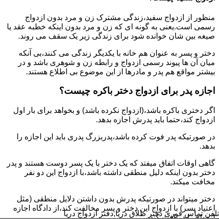
منظور از ازدواج سفید،زندگی مشترک زن و مرد بدون ازدواج
رسمی است.یعنی به گونه ای که زن و مرد بدون اینکه خطبه عقد یا
صیغه بین شان خوانده شود برای زندگی زیر یک سقف می روند.
دختر و پسر به عنوان هم خانه با یکدیگر زندگی می کنند،بی آنکه
میان آن ها پیوند رسمی ازدواج و رابطه زن و شوهری باشد و در
بیشتر مواقع هم پدر و مادرها از این موضوع بی اطلاع هستند.
اجازه پدر برای ازدواج دختر باکره چیست؟
اگر دختری باکره باشد،(ازدواج نکرده باشد) و بخواهد برای بار اول
ازدواج کند،حتما باید پدرش اجازه بدهد.
در صورتیکه پدر فوت کرده باشد،پدربزرگ پدری باید این اجازه را
بدهد.
گاهی اوقات اتفاق میفتد که یک دختر با یک پسر دوست هستند و پدر
دختر بدون اینکه دلیل منطقی داشته باشد،با ازدواج این دو نفر
مخافت میکند.
دختر میتواند در صورتیکه پدرش بدون داشتن دلایل منطقی (مثل
اعتیاد پسر) با ازدواج این دختر و پسر مخالفت کند،از دادگاه اجازه
تلفن تماس فوری
دفتر طلاق دریا,دفتر ازدواج دریا
ازدواج را دریافت کند.