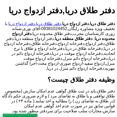
دفتر طلاق دریا,دفتر ازدواج دریا
دفتر طلاق دریا
,
دفتر ازدواج دریا
,
دفتر طلاق دریا
,
دفتر ازدواج دریا
با
تخفیف ویژه مشاوره رایگان,09381024452-آقای نوری,شبانه
روزی کارشناسان مجرب,دفتر طلاق محدوده دریا,
دفتر ازدواج
محدوده دریا
,
دفتر طلاق منطقه دریا
,دفتر ازدواج منطقه دریا,دفتر
طلاق,دفتر ازدواج,دفترخانه ازدواج,دفترخانه طلاق,دفترخانه ازدواج
در دریا,دفترخانه طلاق در دریا,دفترخانه ازدواج و طلاق با نرخ
اتحادیه,دفترخانه ازدواج موقت در دریا,دفترخانه ازدواج دائم در
دریا,دفترخانه ازدواج دائم منزل,دفترخانه ازدواج موقت
منزل,ازدواج سفید-ازدواج صوری-ازدواج مجدد-اجرا گذاشتن
مهریه,دفترخانه ازدواج دائم منزل در دریا,
وظیفه دفتر طلاق چیست؟
دفتر طلاق،باید در ثبت طلاق گواهی عدم امکان سازش (مخصوص
طلاق توافقی و یا طلاق به تقاضای مرد ) و لازم ضروری حکم دادگاه
(در طلاق به تقاضای زن ) را مطالبه و اخذ نمایند.( ماده ۲۴ ) در
قوانین سابق نیز در صورت عدم اخذ گواهی عدم امکان
سازش،مجازات سلب صلاحیت برای سردفتر منظور شده بود.