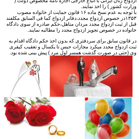
ازدواج زنان ایرانی با اتباع خارجی اجازه نامه مخصوص دولت (
وزارت کشور ) را اخذ نمایند.
با توجه به عدم نسخ ماده ۱۶ قانون حمایت از خانواده مصوب
۱۳۵۳در خصوص ازدواج مجدد،دفانر ازدواج کما فی السابق مکلفند
قبل از ثبت ازدواج مجدد مردان متاهل،حکم صادره از سوی دادگاه
خانواده در خصوص تجویز ازدواج مجدد را مطالبه نمایند.
در قانون سابق برای سردفتری که بدون اخذ حکم دادگاه اقدام به
ثبت ازدواج مجدد میکرد مجازات حبس تا یکسال و تعقیب کیفری
وی (حتی در صورت گذشت همسر اول مرد ) پیش بینی شده بود.