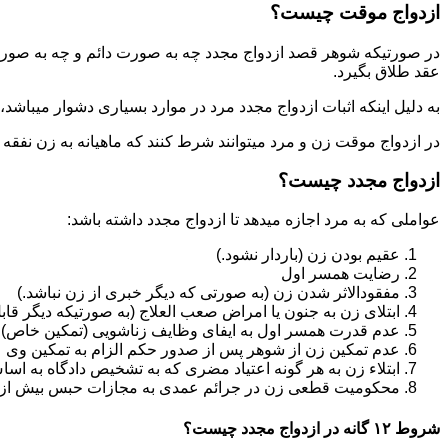
ازدواج موقت چیست؟
در صورتیکه شوهر قصد ازدواج مجدد چه به صورت دائم و چه به صورت م
عقد طلاق بگیرد.
به دلیل اینکه اثبات ازدواج مجدد مرد در موارد بسیاری دشوار میباشد،م
در ازدواج موقت زن و مرد میتوانند شرط کنند که ماهیانه به زن نفقه
ازدواج مجدد چیست؟
عواملی که به مرد اجازه میدهد تا ازدواج مجدد داشته باشد:
عقیم بودن زن (باردار نشود.)
رضایت همسر اول
مفقودالاثر شدن زن (به صورتی که دیگر خبری از زن نباشد.)
ابتلای زن به جنون یا امراض صعب العلاج (به صورتیکه دیگر قابل
عدم قدرت همسر اول به ایفای وظایف زناشویی (تمکین خاص)
عدم تمکین زن از شوهر پس از صدور حکم الزام به تمکین وی
ابتلاء زن به هر گونه اعتیاد مضری که به تشخیص دادگاه به اسا
محکومیت قطعی زن در جرائم عمدی به مجازات حبس بیش از یک سال ی
شروط ۱۲ گانه در ازدواج مجدد چیست؟