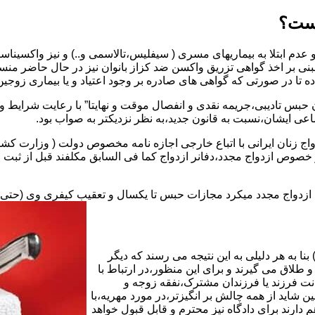
یست؟
بنی بر اخذ گواهی تزریق واکسن ضد کزاز بانوان نیز در حال حاضر من
اده تا در صورتی که گواهی های صادره بر وجود اعتیاد و یا بیماری زوجین 
 حبس تادیبی،جریمه نقدی و انفصال موقت و نهایتا” با رعایت شرایط 
ی ایشان،نسبت به قانون جدید،به نظر نزدیکتر به صواب بود.
وجه به عدم نسخ ماده ۱۶ قانون حمایت از خانواده مصوب ۱۳۵۳در خصوص ازدواج مجدد،دفانر ازدواج کما ف
بت ازدواج مجدد میکرد مجازات حبس تا یکسال و تعقیب کیفری وی (حت
ا به هر دلیلی به این نتیجه می رسند که دیگر
طلاق می گیرند و برای این منظور،در ارتباط با
نت فرزند یا فرزندان مشترک،نفقه زوجه و
شاید از همه چالش بر انگیزتر،در مورد مهریه،با
 دارند برای دادگاه نیز محترم و قابل قبول خواهد