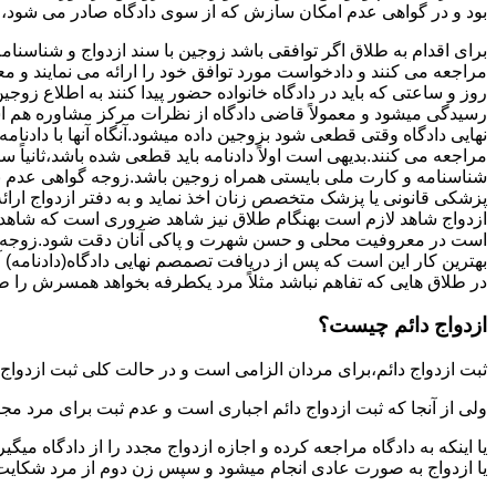
بود و در گواهی عدم امکان سازش که از سوی دادگاه صادر می شود،م
برای اقدام به طلاق اگر توافقی باشد زوجین با سند ازدواج و شناسنا
مراجعه می کنند و دادخواست مورد توافق خود را ارائه می نمایند و معمو
روز و ساعتی که باید در دادگاه خانواده حضور پیدا کنند به اطلاع ز
رسیدگی میشود و معمولاً قاضی دادگاه از نظرات مرکز مشاوره هم ا
نهایی دادگاه وقتی قطعی شود بزوجین داده میشود.آنگاه آنها با دادنام
مراجعه می کنند.بدیهی است اولاً دادنامه باید قطعی شده باشد،ثانیاً 
شناسنامه و کارت ملی بایستی همراه زوجین باشد.زوجه گواهی عدم با
پزشکی قانونی یا پزشک متخصص زنان اخذ نماید و به دفتر ازدواج ارائ
ازدواج شاهد لازم است بهنگام طلاق نیز شاهد ضروری است که شاهد ط
است در معروفیت محلی و حسن شهرت و پاکی آنان دقت شود.زوجه نیز ن
بهترین کار این است که پس از دریافت تصمصم نهایی دادگاه(دادنامه) آ
در طلاق هایی که تفاهم نباشد مثلاً مرد یکطرفه بخواهد همسرش را طل
ازدواج دائم چیست؟
ثبت ازدواج دائم،برای مردان الزامی است و در حالت کلی ثبت ازدواج 
ولی از آنجا که ثبت ازدواج دائم اجباری است و عدم ثبت برای مرد مج
یا اینکه به دادگاه مراجعه کرده و اجازه ازدواج مجدد را از دادگاه میگی
یا ازدواج به صورت عادی انجام میشود و سپس زن دوم از مرد شکایت می