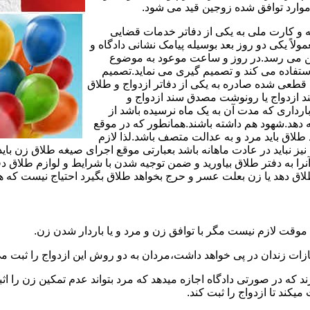
وارد توافق شده زوجین قید می شود.
مه و کارت ملی به یکی از دفاتر خدمات قضایی
لاً یکی دو روز بعد بوسیله پیامک نشانی دادگاه و
وجین می رسد.در روز و ساعت موعود به موضوع
ستفاده می کند و تصمیم گیری می نماید.تصمیم
ه قطعی شده صادره به یکی از دفاتر ازدواج و طلاق
سند ازدواج یا رونوشت مصدق سند ازدواج و
رداری که مدت آن به یک ماه نرسیده باشد از
ه دهد.شهود هم داشته باشند.همانطور که در موقع
لاق باید مرد و به عدالت متصف باشد.لذا لازم
باید در عادت ماهانه باشد بعبارتی موقع اجرای صیغه طلاق زن باید 
نرا به دفتر طلاق بیاورید و ضمن توجیه شدن با شرایط و لوازم طلاق دف
اق دهد یا زن بعلت عسر و حرج بخواهد طلاق بگیرد احتیاج نیست که هم
موقت لازم نیست مگر با توافق زن و مرد و یا باردار شدن زن.
ازات زندان در پی خواهد داشت،مردان به دو روش این ازدواج را ثبت می
رند که در صورتی دادگاه اجازه میدهد که مرد بتواند عدم تمکین زن را اثب
کند تا ازدواج را ثبت کند.