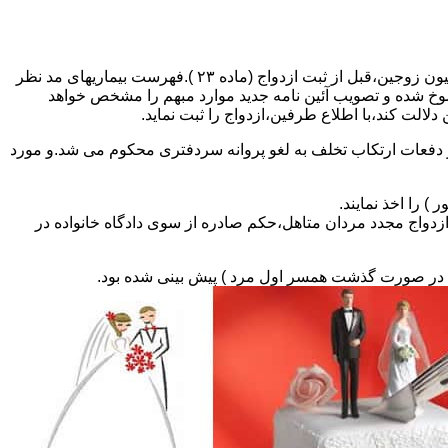
مطالبه و اخذ گواهی پزشکی معتبر مبنی بر عدم اعتیاد به مواد مخدر و عدم ابتلا به بیماریهای مسری ( سیفلیس،تالاسمی و..) و نیز واکسیناسیون زوجین،قبل از ثبت ازدواج (ماده ۲۳ ).فهرست بیماریهای مد نظر
سوخ شده و تصویب آئین نامه جدید موارد مبهم را مشخص خواهد
دلالت کند،با اطلاع طرفین،ازدواج را ثبت نماید.
و دفعات ارتکاب تخلف به لغو پروانه سردفتری محکوم می شد.و مورد
ی السابق مکلفند قبل از ثبت ازدواج مجدد مردان متاهل،حکم صادره از سوی دادگاه خانواده در
ی در صورت گذشت همسر اول مرد ) پیش بینی شده بود.