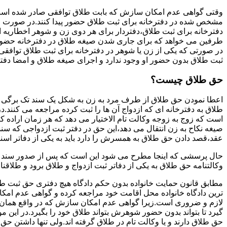
وقتی گواهی عدم امکان سازش که بابت طلاق توافقی صادر شده است ز
مشخص شده در دفترخانه برای ثبت طلاق حضور پیدا کنند.در صورت
دفترخانه برای ثبت طلاق،دفتردار برای هر دوی زن و شوهر اخطاریه ا
طرفین می خواهد که برای جاری شدن صیغه طلاق در دفترخانه حضور پ
در صورتی که یکی از زن یا شوهر در دفترخانه برای ثبت طلاق توافق
ثبت طلاق بدون حضور او وجود ندارد و اجرای صیغه طلاق و امضا دفت
حق طلاق چیست؟
اعطا نمودن حق طلاق از طرف مرد به زن به شکل یک سند تک برگی تحت
طلاق به دفترخانه ای که ازدواج آن ها را ثبت کرده مراجعه می کنند.در
است که زوج به زوجه وکالت تام الاختیار می دهد که هر زمان اراده کن
صیغه نکاح به زن انتقال می دهد،این حق در دفتر ثبت ازدواجی که سن
عقد،قصد دادن حق طلاق به همسرش را دارد باید به یکی از دفاتر اسن
حال پرسشی که اینجا مطرح می شود این است که پس از صدور سند وکا
وکالتنامه حق طلاق به یکی از دفاتر ثبت ازدواج و طلاق برود و طلاقنا
مطابق قانون حمایت خانواده بدون حکم دادگاه هیچ دفتری حق ثبت طلاق 
ترین دادگاه خانواده محل اقامت خود مراجعه کرده و گواهی عدم ام
لازم و ضروری است.زیرا گواهی عدم امکان سازش که در واقع همان 
گیرد تا بتواند بدون حضور شوهرش بتواند طلاق خود را بگیرد.در این م
حق طلاق دارند و یا وکالت تام در طلاق گرفته اند.ولی تنها داشتن ح