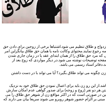
دواج و طلاق تنظیم می شود.اشتباها برخی از زوجین برای دادن حق
مه رجوع نمایند.محتوای وکالت نامه یا همان حق طلاق بیانگراین امر
تی که مرد حق طلاق را از همان ابتدای عقد یا در زمان جاری شدن
 صفحه توضیحات نوشته می شود.در دیگر مواردی که زوج بعد از
د،دفاتر اسناد رسمی می باشد.
گونه می تواند طلاق بگیرد؟ آیا می تواند با در دست داشتن
شد.از این رو زن باید برای اعمال نمودن حق طلاق خود به نزدیک
تن هر دو نفر (زوج و زوجه) برای صدور گواهی عدم امکان سازش
ن در صورتی است که در اکثر مواقع زن از شوهر حق طلاق را می
اه مبنی بر الزام حضور شوهر روبرو می شوند سریعا بیان می دارند که