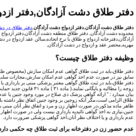
دفتر طلاق دشت آزادگان,دفتر ازد
دفتر طلاق دشت آزادگان
,
دفتر ازدواج دشت آزادگان
,
دفتر طلاق در دش
محدوده دشت آزادگان,
دفتر طلاق منطقه دشت آزادگان,دفتر ازدواج م
آزادگان,دفترخانه ازدواج و طلاق با نرخ اتحاده,سالن عقد ازدواج در
مهریه,محضر عقد و ازدواج در دشت آزادگان,
وظیفه دفتر طلاق چیست؟
سابق نیز در صورت عدم اخذ گواهی عدم امکان سازش،مجازات سلب 
دفتر طلاق،باید در ثبت طلاق گواهی معتبر پزشکی مبنی بر بارداری یا 
زوجه را مطالبه و بایگانی نمایند.( ماده ۳۱ ) ماد
بیان میدارد : ” ارائه گواهی پزشک ذی صلاح در مورد وجود جنین یا عدم
طلاق الزامی است،مگر آنکه زوجین بر وجود جنین اتفاق نظر داشته باشن
ظاهر ماده مذکور،در صورت اظهار زن و مرد و اتفاق نظر آنان مبنی ب
جنین،نیازی به اخذ گواهی تائیدیه بارداری نیست ولی در صورت اظهار 
عدم بارداری و یا اختلاف نظر آنان،اخذ گواهی پزشکی ضرورت دارد.
عدم حضور زن در دفترخانه برای ثبت طلاق چه حکمی دارد