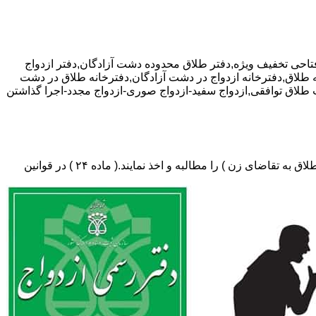
ای سجاد فتاحی تخفیف ویژه,دفتر طلاق محدوده دشت آزادگان,دفتر ازدواج
ه طلاق,دفترخانه ازدواج در دشت آزادگان,دفترخانه طلاق در دشت
ت طلاق توافقی,ازدواج سفید-ازدواج صوری-ازدواج مجدد-اجرا گذاشتن
دفتر طلاق،باید در ثبت طلاق گواهی عدم امکان سازش (مخصوص طلاق توافقی و یا طلاق به تقاضای مرد ) و لازم ضروری حکم دادگاه (در طلاق به تقاضای زن ) را مطالبه و اخذ نمایند.( ماده ۲۴ ) در قوانین