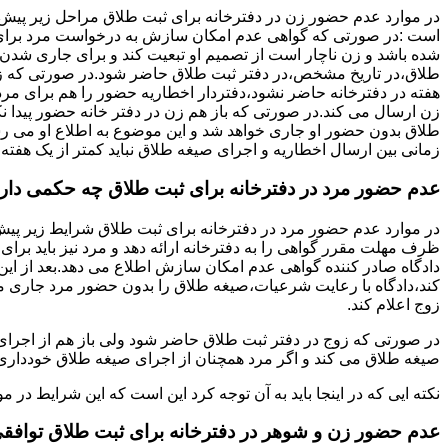
در موارد عدم حضور زن در دفترخانه برای ثبت طلاق مراحل زیر پیش
است :در صورتی که گواهی عدم امکان سازش به درخواست مرد برای
شده باشد و زن ناچار است از تصمیم او تبعیت کند و برای جاری شدن
طلاق،در تاریخ مشخص،در دفتر ثبت طلاق حاضر شود.در صورتی که
هفته در دفترخانه حاضر نشود،دفتردار اخطاریه حضور را هم برای مرد
زن ارسال می کند.در صورتی که باز هم زن در دفتر خانه حضور پیدا ن
طلاق بدون حضور او جاری خواهد شد و این موضوع به اطلاع او می ر
زمانی بین ارسال اخطاریه و اجرای صیغه طلاق نباید کمتر از یک هفته 
عدم حضور مرد در دفترخانه برای ثبت طلاق چه حکمی دار
در موارد عدم حضور مرد در دفترخانه برای ثبت طلاق شرایط زیر پیش
ظرف مهلت مقرر گواهی را به دفترخانه ارائه دهد و مرد نیز باید برا
دادگاه صادر کننده گواهی عدم امکان سازش اطلاع می دهد.بعد از این 
کند،دادگاه با رعایت شرعیات،صیغه طلاق را بدون حضور مرد جاری می 
زوج اعلام کند.
در صورتی که زوج در دفتر ثبت طلاق حاضر شود ولی باز هم از اجرای
صیغه طلاق می کند و اگر مرد همچنان از اجرای صیغه طلاق خودداری ک
نکته ایی که در اینجا باید به آن توجه کرد این است که این شرایط د
عدم حضور زن و شوهر در دفترخانه برای ثبت طلاق توافق