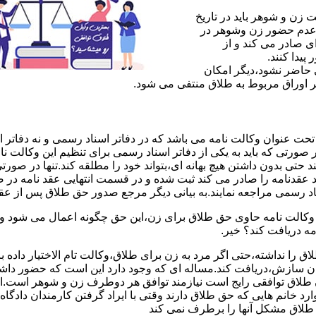
ن و شوهر باید در تاریخ
 عدم حضور زن وشوهر در
ی صادر می کند و از
یدا کنند.
ی حاضر نشود،دیگر امکان
ر اوراق مربوط به طلاق منتفی می شود.
 عنوان وکالت نامه می باشد که در دفاتر اسناد رسمی و نه دفاتر از
 صورتی که باید به یکی از دفاتر اسناد رسمی برای تنظیم این وکالت نا
د حتی بدون داشتن هیچ بهانه ای،بتواند خود را مطلقه کند.تنها در صور
د عقدنامه را صادر می کند ثبت شده و در قسمت انتهایی عقد نامه در
اد رسمی مراجعه نمایند.به بیانی دیگر مرجع صدور حق طلاق پس از عق
لت نامه حاوی حق طلاق برای زن،این حق چگونه اعمال می شود وزن چ
مه دریافت کند؟ خیر.
را نداشته،حتی اگر مرد به زن برای طلاق،وکالت تام الاختیار داده با
کان سازش،دریافت کند.مساله ای که وجود دارد این است که حضور داش
طلاق توافقی رایج است نیازمند توافق هر دوطرف زن و شوهر است.ای
وارد خانم هایی که حق طلاق دارند وقتی با ایراد گرفتن کارمندان دادگ
ق طلاق مشکل آنها را برطرف نمی کند