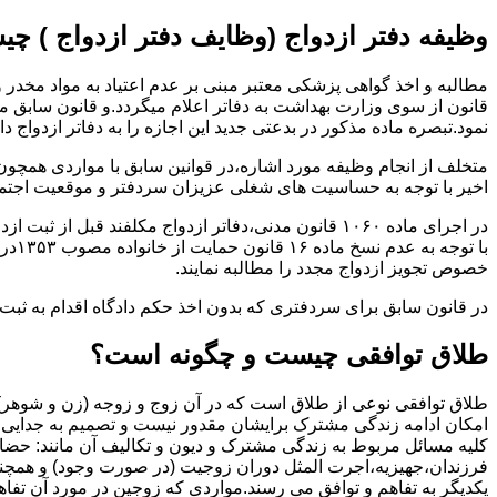
وظیفه دفتر ازدواج (وظایف دفتر ازدواج ) چ
قانون از سوی وزارت بهداشت به دفاتر اعلام میگردد.و قانون سابق م
نمود.تبصره ماده مذکور در بدعتی جدید این اجازه را به دفاتر ازدواج د
متخلف از انجام وظیفه مورد اشاره،در قوانین سابق با مواردی همچون
اخیر با توجه به حساسیت های شغلی عزیزان سردفتر و موقعیت اجتماع
در اجرای ماده ۱۰۶۰ قانون مدنی،دفاتر ازدواج مکلفند قبل از ثبت ازدواج زنان ایرانی با اتباع خارجی اجازه نامه مخصوص دولت ( وزارت کشور ) را اخذ نمایند.
با ت
خصوص تجویز ازدواج مجدد را مطالبه نمایند.
در قانون سابق برای سردفتری که بدون اخذ حکم دادگاه اقدام به ث
طلاق توافقی چیست و چگونه است؟
طلاق توافقی نوعی از طلاق است که در آن زوج و زوجه (زن و شوهر) بن
امکان ادامه زندگی مشترک برایشان مقدور نیست و تصمیم به جدایی و 
کلیه مسائل مربوط به زندگی مشترک و دیون و تکالیف آن مانند: حضا
فرزندان،جهیزیه،اجرت المثل دوران زوجیت (در صورت وجود) و همچنین 
یکدیگر به تفاهم و توافق می رسند.مواردی که زوجین در مورد آن تفاهم