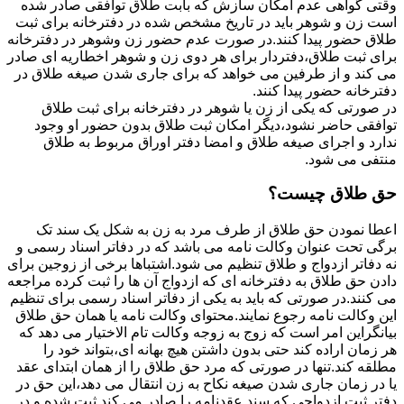
وقتی گواهی عدم امکان سازش که بابت طلاق توافقی صادر شده
است زن و شوهر باید در تاریخ مشخص شده در دفترخانه برای ثبت
طلاق حضور پیدا کنند.در صورت عدم حضور زن وشوهر در دفترخانه
برای ثبت طلاق،دفتردار برای هر دوی زن و شوهر اخطاریه ای صادر
می کند و از طرفین می خواهد که برای جاری شدن صیغه طلاق در
دفترخانه حضور پیدا کنند.
در صورتی که یکی از زن یا شوهر در دفترخانه برای ثبت طلاق
توافقی حاضر نشود،دیگر امکان ثبت طلاق بدون حضور او وجود
ندارد و اجرای صیغه طلاق و امضا دفتر اوراق مربوط به طلاق
منتفی می شود.
حق طلاق چیست؟
اعطا نمودن حق طلاق از طرف مرد به زن به شکل یک سند تک
برگی تحت عنوان وکالت نامه می باشد که در دفاتر اسناد رسمی و
نه دفاتر ازدواج و طلاق تنظیم می شود.اشتباها برخی از زوجین برای
دادن حق طلاق به دفترخانه ای که ازدواج آن ها را ثبت کرده مراجعه
می کنند.در صورتی که باید به یکی از دفاتر اسناد رسمی برای تنظیم
این وکالت نامه رجوع نمایند.محتوای وکالت نامه یا همان حق طلاق
بیانگراین امر است که زوج به زوجه وکالت تام الاختیار می دهد که
هر زمان اراده کند حتی بدون داشتن هیچ بهانه ای،بتواند خود را
مطلقه کند.تنها در صورتی که مرد حق طلاق را از همان ابتدای عقد
یا در زمان جاری شدن صیغه نکاح به زن انتقال می دهد،این حق در
دفتر ثبت ازدواجی که سند عقدنامه را صادر می کند ثبت شده و در