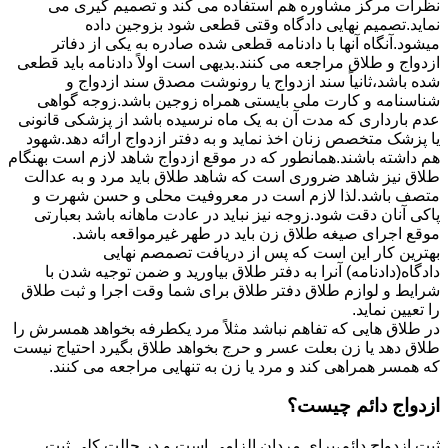
نظرات مرکز مشاوره هم استفاده می کند و تصمیم گیری می
نماید.تصمیم نهایی دادگاه وقتی قطعی شود بزوجین داده
میشود.آنگاه آنها با دادنامه قطعی شده صادره به یکی از دفاتر
ازدواج و طلاق مراجعه می کنند.بدیهی است اولاً دادنامه باید قطعی
شده باشد،ثانیاً سند ازدواج یا رونوشت مصدق سند ازدواج و
شناسنامه و کارت ملی بایستی همراه زوجین باشد.زوجه گواهی
عدم بارداری که مدت آن به یک ماه نرسیده باشد از پزشکی قانونی
یا پزشک متخصص زنان اخذ نماید و به دفتر ازدواج ارائه دهد.شهود
هم داشته باشند.همانطور که در موقع ازدواج شاهد لازم است بهنگام
طلاق نیز شاهد ضروری است که شاهد طلاق باید مرد و به عدالت
متصف باشد.لذا لازم است در معروفیت محلی و حسن شهرت و
پاکی آنان دقت شود.زوجه نیز نباید در عادت ماهانه باشد بعبارتی
موقع اجرای صیغه طلاق زن باید در طهر غیرمواقعه باشد.
بهترین کار این است که پس از دریافت تصمصم نهایی
دادگاه(دادنامه) آنرا به دفتر طلاق بیاورید و ضمن توجیه شدن با
شرایط و لوازم طلاق دفتر طلاق برای شما وقت اجرا و ثبت طلاق
را تعیین نماید.
در طلاق هایی که تفاهم نباشد مثلاً مرد یکطرفه بخواهد همسرش را
طلاق دهد یا زن بعلت عسر و حرج بخواهد طلاق بگیرد احتیاج نیست
که همسر همراهی کند و مرد یا زن به تنهایی مراجعه می کنند.
ازدواج دائم چیست؟
ثبت ازدواج دائم،برای مردان الزامی است و در حالت کلی ثبت