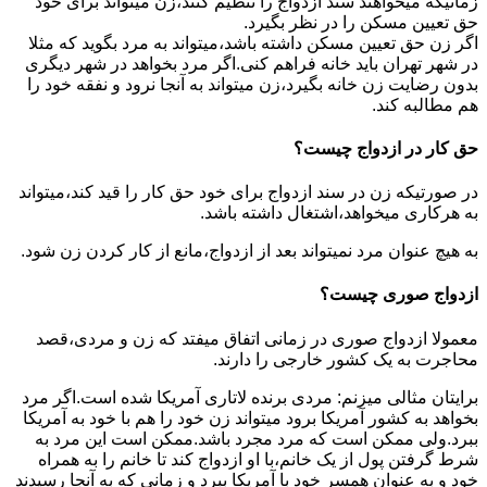
زمانیکه میخواهند سند ازدواج را تنظیم کنند،زن میتواند برای خود
حق تعیین مسکن را در نظر بگیرد.
اگر زن حق تعیین مسکن داشته باشد،میتواند به مرد بگوید که مثلا
در شهر تهران باید خانه فراهم کنی.اگر مرد بخواهد در شهر دیگری
بدون رضایت زن خانه بگیرد،زن میتواند به آنجا نرود و نفقه خود را
هم مطالبه کند.
حق کار در ازدواج چیست؟
در صورتیکه زن در سند ازدواج برای خود حق کار را قید کند،میتواند
به هرکاری میخواهد،اشتغال داشته باشد.
به هیچ عنوان مرد نمیتواند بعد از ازدواج،مانع از کار کردن زن شود.
ازدواج صوری چیست؟
معمولا ازدواج صوری در زمانی اتفاق میفتد که زن و مردی،قصد
محاجرت به یک کشور خارجی را دارند.
برایتان مثالی میزنم: مردی برنده لاتاری آمریکا شده است.اگر مرد
بخواهد به کشور آمریکا برود میتواند زن خود را هم با خود به آمریکا
ببرد.ولی ممکن است که مرد مجرد باشد.ممکن است این مرد به
شرط گرفتن پول از یک خانم،با او ازدواج کند تا خانم را به همراه
خود و به عنوان همسر خود با آمریکا ببرد و زمانی که به آنجا رسیدند