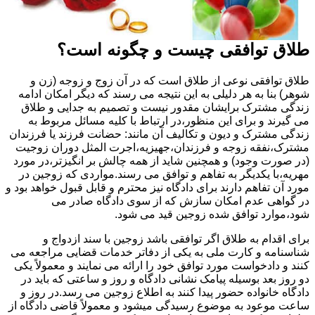
طلاق توافقی چیست و چگونه است؟
طلاق توافقی نوعی از طلاق است که در آن زوج و زوجه (زن و
شوهر) بنا به هر دلیلی به این نتیجه می رسند که دیگر امکان ادامه
زندگی مشترک برایشان مقدور نیست و تصمیم به جدایی و طلاق
می گیرند و برای این منظور،در ارتباط با کلیه مسائل مربوط به
زندگی مشترک و دیون و تکالیف آن مانند: حضانت فرزند یا فرزندان
مشترک،نفقه زوجه و فرزندان،جهیزیه،اجرت المثل دوران زوجیت
(در صورت وجود) و همچنین شاید از همه چالش بر انگیزتر،در مورد
مهریه،با یکدیگر به تفاهم و توافق می رسند.مواردی که زوجین در
مورد آن تفاهم دارند برای دادگاه نیز محترم و قابل قبول خواهد بود و
در گواهی عدم امکان سازش که از سوی دادگاه صادر می
شود،موارد توافق شده زوجین قید می شود.
برای اقدام به طلاق اگر توافقی باشد زوجین با سند ازدواج و
شناسنامه و کارت ملی به یکی از دفاتر خدمات قضایی مراجعه می
کنند و دادخواست مورد توافق خود را ارائه می نمایند و معمولاً یکی
دو روز بعد بوسیله پیامک نشانی دادگاه و روز و ساعتی که باید در
دادگاه خانواده حضور پیدا کنند به اطلاع زوجین می رسد.در روز و
ساعت موعود به موضوع رسیدگی میشود و معمولاً قاضی دادگاه از