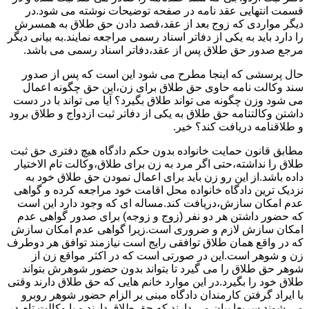
قسمت انتهایی عقد نامه در صفحه توضیحات نوشته می شود.در
دیگر مواردی که زوج بعد از عقد،قصد دادن حق طلاق به همسرش
را دارد باید به یکی از دفاتر اسناد رسمی مراجعه نمایند.به بیانی دیگر
مرجع صدور حق طلاق پس از عقد،دفاتر اسناد رسمی می باشد.
حال پرسشی که اینجا مطرح می شود این است که پس از صدور
سند وکالت نامه حاوی حق طلاق برای زن،این حق چگونه اعمال
می شود وزن چگونه می تواند طلاق بگیرد؟ آیا می تواند با در دست
داشتن وکالتنامه حق طلاق به یکی از دفاتر ثبت ازدواج و طلاق برود
و طلاقنامه دریافت کند؟ خیر.
مطابق قانون حمایت خانواده بدون حکم دادگاه هیچ دفتری حق ثبت
طلاق را نداشته،حتی اگر مرد به زن برای طلاق،وکالت تام الاختیار
داده باشد.از این رو زن باید برای اعمال نمودن حق طلاق خود به
نزدیک ترین دادگاه خانواده محل اقامت خود مراجعه کرده و گواهی
عدم امکان سازش،دریافت کند.مساله ای که وجود دارد این است
که حضور داشتن هر دو نفر (زوج و زوجه) برای صدور گواهی عدم
امکان سازش لازم و ضروری است.زیرا گواهی عدم امکان سازش
که در واقع همان طلاق توافقی رایج است نیازمند توافق هر دوطرف
زن و شوهر است.این در صورتی است که در اکثر مواقع زن از
شوهر حق طلاق را می گیرد تا بتواند بدون حضور شوهرش بتواند
طلاق خود را بگیرد.در این موارد خانم هایی که حق طلاق دارند وقتی
با ایراد گرفتن کارمندان دادگاه مبنی بر الزام حضور شوهر روبرو
می شوند سریعا بیان می دارند که حق طلاق دارند و یا وکالت تام در