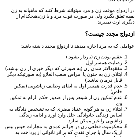
در ازدواج موقت زن و مرد میتوانند شرط کنند که ماهیانه به زن
نفقه تعلق بگیرد ولی در صورت فوت مرد و یا زن،هیچکدام از
دیگری ارث نمیبرند.
ازدواج مجدد چیست؟
عواملی که به مرد اجازه میدهد تا ازدواج مجدد داشته باشد:
عقیم بودن زن (باردار نشود.)
رضایت همسر اول
مفقودالاثر شدن زن (به صورتی که دیگر خبری از زن نباشد.)
ابتلای زن به جنون یا امراض صعب العلاج (به صورتیکه دیگر
قابل درمان نباشد.)
عدم قدرت همسر اول به ایفای وظایف زناشویی (تمکین
خاص)
عدم تمکین زن از شوهر پس از صدور حکم الزام به تمکین
وی
ابتلاء زن به هر گونه اعتیاد مضری که به تشخیص دادگاه به
اساس زندگی خانوادگی خلل وارد آورد و ادامه زندگی
زناشویی را غیر ممکن سازد.
محکومیت قطعی زن در جرائم عمدی به مجازات حبس بیش
از یک سال یا جزای نقدی که بر اثر ناتوانی از پرداخت به