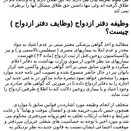
طلاق گرفته اند.ولی تنها داشتن حق طلاق مشکل آنها را برطرف
نمی کند
وظیفه دفتر ازدواج (وظایف دفتر ازدواج )
چیست؟
مطالبه و اخذ گواهی پزشکی معتبر مبنی بر عدم اعتیاد به مواد
مخدر و عدم ابتلا به بیماریهای مسری ( سیفلیس،تالاسمی و..) و نیز
واکسیناسیون زوجین،قبل از ثبت ازدواج (ماده ۲۳ ).فهرست
بیماریهای مد نظر قانون از سوی وزارت بهداشت به دفاتر اعلام
میگردد.و قانون سابق مبنی بر اخذ گواهی تزریق واکسن ضد کزاز
بانوان نیز در حال حاضر منسوخ شده و تصویب آئین نامه جدید موارد
مبهم را مشخص خواهد نمود.تبصره ماده مذکور در بدعتی جدید این
اجازه را به دفاتر ازدواج داده تا در صورتی که گواهی های صادره بر
وجود اعتیاد و یا بیماری زوجین دلالت کند،با اطلاع طرفین،ازدواج را
ثبت نماید.
متخلف از انجام وظیفه مورد اشاره،در قوانین سابق با مواردی
همچون حبس تادیبی،جریمه نقدی و انفصال موقت و نهایتا” با رعایت
شرایط و دفعات ارتکاب تخلف به لغو پروانه سردفتری محکوم می
شد.و مورد اخیر با توجه به حساسیت های شغلی عزیزان سردفتر و
موقعیت اجتماعی ایشان،نسبت به قانون جدید،به نظر نزدیکتر به