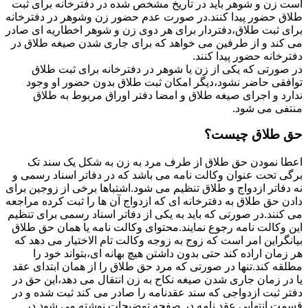
است زن و شوهر باید در تاریخ مشخص شده در دفترخانه برای ثبت
طلاق حضور پیدا کنند.در صورت عدم حضور زن وشوهر در دفترخانه
برای ثبت طلاق،دفتردار برای هر دوی زن و شوهر اخطاریه ای صادر
می کند و از طرفین می خواهد که برای جاری شدن صیغه طلاق در
دفترخانه حضور پیدا کنند.
در صورتی که یکی از زن یا شوهر در دفترخانه برای ثبت طلاق
توافقی حاضر نشود،دیگر امکان ثبت طلاق بدون حضور او وجود
ندارد و اجرای صیغه طلاق و امضا دفتر اوراق مربوط به طلاق
منتفی می شود.
حق طلاق چیست؟
اعطا نمودن حق طلاق از طرف مرد به زن به شکل یک سند تک
برگی تحت عنوان وکالت نامه می باشد که در دفاتر اسناد رسمی و
نه دفاتر ازدواج و طلاق تنظیم می شود.اشتباها برخی از زوجین برای
دادن حق طلاق به دفترخانه ای که ازدواج آن ها را ثبت کرده مراجعه
می کنند.در صورتی که باید به یکی از دفاتر اسناد رسمی برای تنظیم
این وکالت نامه رجوع نمایند.محتوای وکالت نامه یا همان حق طلاق
بیانگراین امر است که زوج به زوجه وکالت تام الاختیار می دهد که
هر زمان اراده کند حتی بدون داشتن هیچ بهانه ای،بتواند خود را
مطلقه کند.تنها در صورتی که مرد حق طلاق را از همان ابتدای عقد
یا در زمان جاری شدن صیغه نکاح به زن انتقال می دهد،این حق در
دفتر ثبت ازدواجی که سند عقدنامه را صادر می کند ثبت شده و در
قسمت انتهایی عقد نامه در صفحه توضیحات نوشته می شود.در