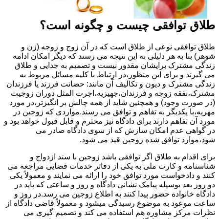
طلاق توافقی چیست و چگونه است؟
طلاق توافقی نوعی از طلاق است که در آن زوج و زوجه (زن و
شوهر) بنا به هر دلیلی به این نتیجه می رسند که دیگر امکان ادامه
زندگی مشترک برایشان مقدور نیست و تصمیم به جدایی و طلاق
می گیرند و برای این منظور،در ارتباط با کلیه مسائل مربوط به
زندگی مشترک و دیون و تکالیف آن مانند: حضانت فرزند یا فرزندان
مشترک،نفقه زوجه و فرزندان،جهیزیه،اجرت المثل دوران زوجیت
(در صورت وجود) و همچنین شاید از همه چالش بر انگیزتر،در مورد
مهریه،با یکدیگر به تفاهم و توافق می رسند.مواردی که زوجین در
مورد آن تفاهم دارند برای دادگاه نیز محترم و قابل قبول خواهد بود و
در گواهی عدم امکان سازش که از سوی دادگاه صادر می
شود،موارد توافق شده زوجین قید می شود.
برای اقدام به طلاق اگر توافقی باشد زوجین با سند ازدواج و
شناسنامه و کارت ملی به یکی از دفاتر خدمات قضایی مراجعه می
کنند و دادخواست مورد توافق خود را ارائه می نمایند و معمولاً یکی
دو روز بعد بوسیله پیامک نشانی دادگاه و روز و ساعتی که باید در
دادگاه خانواده حضور پیدا کنند به اطلاع زوجین می رسد.در روز و
ساعت موعود به موضوع رسیدگی میشود و معمولاً قاضی دادگاه از
نظرات مرکز مشاوره هم استفاده می کند و تصمیم گیری می