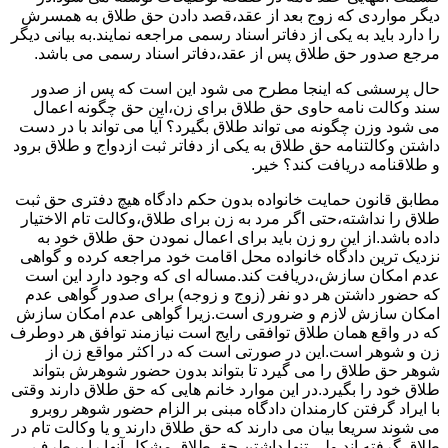
دیگر مواردی که زوج بعد از عقد،قصد دادن حق طلاق به همسرش
را دارد باید به یکی از دفاتر اسناد رسمی مراجعه نمایند.به بیانی دیگر
مرجع صدور حق طلاق پس از عقد،دفاتر اسناد رسمی می باشد.
حال پرسشی که اینجا مطرح می شود این است که پس از صدور
سند وکالت نامه حاوی حق طلاق برای زن،این حق چگونه اعمال
می شود وزن چگونه می تواند طلاق بگیرد؟ آیا می تواند با در دست
داشتن وکالتنامه حق طلاق به یکی از دفاتر ثبت ازدواج و طلاق برود
و طلاقنامه دریافت کند؟ خیر.
مطابق قانون حمایت خانواده بدون حکم دادگاه هیچ دفتری حق ثبت
طلاق را نداشته،حتی اگر مرد به زن برای طلاق،وکالت تام الاختیار
داده باشد.از این رو زن باید برای اعمال نمودن حق طلاق خود به
نزدیک ترین دادگاه خانواده محل اقامت خود مراجعه کرده و گواهی
عدم امکان سازش،دریافت کند.مساله ای که وجود دارد این است
که حضور داشتن هر دو نفر (زوج و زوجه) برای صدور گواهی عدم
امکان سازش لازم و ضروری است.زیرا گواهی عدم امکان سازش
که در واقع همان طلاق توافقی رایج است نیازمند توافق هر دوطرف
زن و شوهر است.این در صورتی است که در اکثر مواقع زن از
شوهر حق طلاق را می گیرد تا بتواند بدون حضور شوهرش بتواند
طلاق خود را بگیرد.در این موارد خانم هایی که حق طلاق دارند وقتی
با ایراد گرفتن کارمندان دادگاه مبنی بر الزام حضور شوهر روبرو
می شوند سریعا بیان می دارند که حق طلاق دارند و یا وکالت تام در
طلاق گرفته اند.ولی تنها داشتن حق طلاق مشکل آنها را برطرف