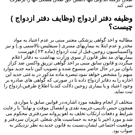
نمی کند
وظیفه دفتر ازدواج (وظایف دفتر ازدواج )
چیست؟
مطالبه و اخذ گواهی پزشکی معتبر مبنی بر عدم اعتیاد به مواد
مخدر و عدم ابتلا به بیماریهای مسری ( سیفلیس،تالاسمی و..) و نیز
واکسیناسیون زوجین،قبل از ثبت ازدواج (ماده ۲۳ ).فهرست
بیماریهای مد نظر قانون از سوی وزارت بهداشت به دفاتر اعلام
میگردد.و قانون سابق مبنی بر اخذ گواهی تزریق واکسن ضد کزاز
بانوان نیز در حال حاضر منسوخ شده و تصویب آئین نامه جدید موارد
مبهم را مشخص خواهد نمود.تبصره ماده مذکور در بدعتی جدید این
اجازه را به دفاتر ازدواج داده تا در صورتی که گواهی های صادره بر
وجود اعتیاد و یا بیماری زوجین دلالت کند،با اطلاع طرفین،ازدواج را
ثبت نماید.
متخلف از انجام وظیفه مورد اشاره،در قوانین سابق با مواردی
همچون حبس تادیبی،جریمه نقدی و انفصال موقت و نهایتا” با رعایت
شرایط و دفعات ارتکاب تخلف به لغو پروانه سردفتری محکوم می
شد.و مورد اخیر با توجه به حساسیت های شغلی عزیزان سردفتر و
موقعیت اجتماعی ایشان،نسبت به قانون جدید،به نظر نزدیکتر به
صواب بود.