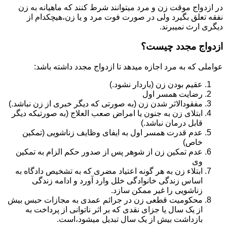
در ازدواج موقت زن و مرد میتوانند شرط کنند که ماهیانه به زن
نفقه تعلق بگیرد ولی در صورت فوت مرد و یا زن،هیچکدام از
دیگری ارث نمیبرند.
ازدواج مجدد چیست؟
عواملی که به مرد اجازه میدهد تا ازدواج مجدد داشته باشد:
عقیم بودن زن (باردار نشود.)
رضایت همسر اول
مفقودالاثر شدن زن (به صورتی که دیگر خبری از زن نباشد.)
ابتلای زن به جنون یا امراض صعب العلاج (به صورتیکه دیگر
قابل درمان نباشد.)
عدم قدرت همسر اول به ایفای وظایف زناشویی (تمکین
خاص)
عدم تمکین زن از شوهر پس از صدور حکم الزام به تمکین
وی
ابتلاء زن به هر گونه اعتیاد مضری که به تشخیص دادگاه به
اساس زندگی خانوادگی خلل وارد آورد و ادامه زندگی
زناشویی را غیر ممکن سازد.
محکومیت قطعی زن در جرائم عمدی به مجازات حبس بیش
از یک سال یا جزای نقدی که بر اثر ناتوانی از پرداخت به
بازداشت بیش از یک سال تبدیل می‎شود،است.