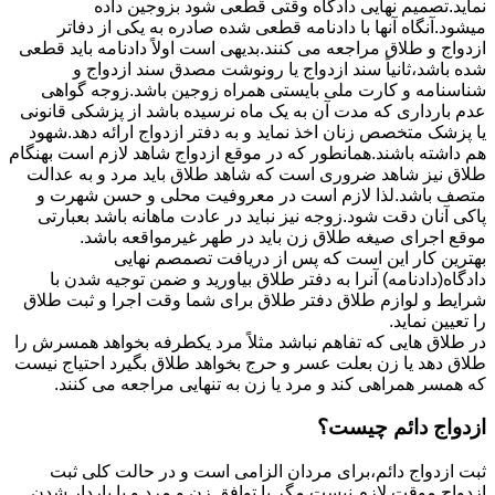
نماید.تصمیم نهایی دادگاه وقتی قطعی شود بزوجین داده
میشود.آنگاه آنها با دادنامه قطعی شده صادره به یکی از دفاتر
ازدواج و طلاق مراجعه می کنند.بدیهی است اولاً دادنامه باید قطعی
شده باشد،ثانیاً سند ازدواج یا رونوشت مصدق سند ازدواج و
شناسنامه و کارت ملی بایستی همراه زوجین باشد.زوجه گواهی
عدم بارداری که مدت آن به یک ماه نرسیده باشد از پزشکی قانونی
یا پزشک متخصص زنان اخذ نماید و به دفتر ازدواج ارائه دهد.شهود
هم داشته باشند.همانطور که در موقع ازدواج شاهد لازم است بهنگام
طلاق نیز شاهد ضروری است که شاهد طلاق باید مرد و به عدالت
متصف باشد.لذا لازم است در معروفیت محلی و حسن شهرت و
پاکی آنان دقت شود.زوجه نیز نباید در عادت ماهانه باشد بعبارتی
موقع اجرای صیغه طلاق زن باید در طهر غیرمواقعه باشد.
بهترین کار این است که پس از دریافت تصمصم نهایی
دادگاه(دادنامه) آنرا به دفتر طلاق بیاورید و ضمن توجیه شدن با
شرایط و لوازم طلاق دفتر طلاق برای شما وقت اجرا و ثبت طلاق
را تعیین نماید.
در طلاق هایی که تفاهم نباشد مثلاً مرد یکطرفه بخواهد همسرش را
طلاق دهد یا زن بعلت عسر و حرج بخواهد طلاق بگیرد احتیاج نیست
که همسر همراهی کند و مرد یا زن به تنهایی مراجعه می کنند.
ازدواج دائم چیست؟
ثبت ازدواج دائم،برای مردان الزامی است و در حالت کلی ثبت
ازدواج موقت لازم نیست مگر با توافق زن و مرد و یا باردار شدن