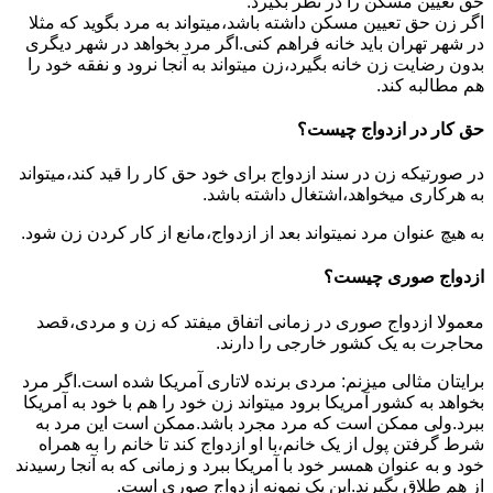
حق تعیین مسکن را در نظر بگیرد.
اگر زن حق تعیین مسکن داشته باشد،میتواند به مرد بگوید که مثلا
در شهر تهران باید خانه فراهم کنی.اگر مرد بخواهد در شهر دیگری
بدون رضایت زن خانه بگیرد،زن میتواند به آنجا نرود و نفقه خود را
هم مطالبه کند.
حق کار در ازدواج چیست؟
در صورتیکه زن در سند ازدواج برای خود حق کار را قید کند،میتواند
به هرکاری میخواهد،اشتغال داشته باشد.
به هیچ عنوان مرد نمیتواند بعد از ازدواج،مانع از کار کردن زن شود.
ازدواج صوری چیست؟
معمولا ازدواج صوری در زمانی اتفاق میفتد که زن و مردی،قصد
محاجرت به یک کشور خارجی را دارند.
برایتان مثالی میزنم: مردی برنده لاتاری آمریکا شده است.اگر مرد
بخواهد به کشور آمریکا برود میتواند زن خود را هم با خود به آمریکا
ببرد.ولی ممکن است که مرد مجرد باشد.ممکن است این مرد به
شرط گرفتن پول از یک خانم،با او ازدواج کند تا خانم را به همراه
خود و به عنوان همسر خود با آمریکا ببرد و زمانی که به آنجا رسیدند
از هم طلاق بگیرند.این یک نمونه ازدواج صوری است.