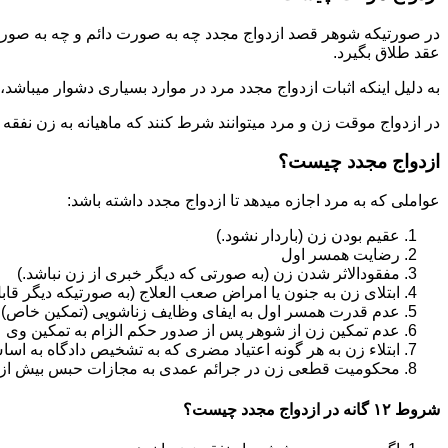
در صورتیکه شوهر قصد ازدواج مجدد چه به صورت دائم و چه به صورت م
عقد طلاق بگیرد.
به دلیل اینکه اثبات ازدواج مجدد مرد در موارد بسیاری دشوار میباشد،م
در ازدواج موقت زن و مرد میتوانند شرط کنند که ماهیانه به زن نفقه
ازدواج مجدد چیست؟
عواملی که به مرد اجازه میدهد تا ازدواج مجدد داشته باشد:
عقیم بودن زن (باردار نشود.)
رضایت همسر اول
مفقودالاثر شدن زن (به صورتی که دیگر خبری از زن نباشد.)
ابتلای زن به جنون یا امراض صعب العلاج (به صورتیکه دیگر قابل
عدم قدرت همسر اول به ایفای وظایف زناشویی (تمکین خاص)
عدم تمکین زن از شوهر پس از صدور حکم الزام به تمکین وی
ابتلاء زن به هر گونه اعتیاد مضری که به تشخیص دادگاه به اسا
محکومیت قطعی زن در جرائم عمدی به مجازات حبس بیش از یک سال ی
شروط ۱۲ گانه در ازدواج مجدد چیست؟