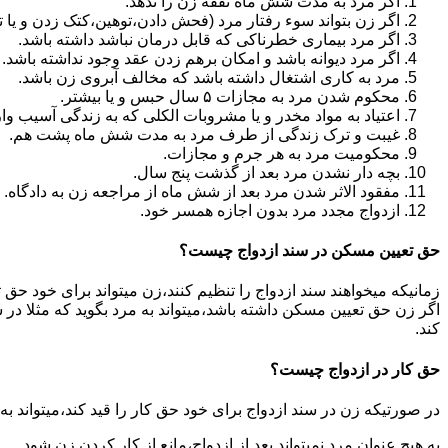
اگر مرد به مدت شش ماه نفقه زن را ندهد.
اگر زن بتواند سوء رفتار مرد (فحش دادن،توهین،کتک زدن و یا تهد
اگر مرد بیماری خطرناکی که قابل درمان نباشد داشته باشد.
اگر مرد دیوانه باشد و امکان برهم زدن عقد وجود نداشته باشد.
مرد به کاری اشتغال داشته باشد که مخالف آبروی زن باشد.
محکوم شدن مرد به مجازات ۵ سال حبس و یا بیشتر.
اعتیاد به مواد مخدر و یا مشروبات الکلی که به زندگی آسیب وا
غیبت و ترک زندگی از طرف مرد به مدت شش ماه پشت هم.
محکومیت مرد به هر جرم و مجازات.
بچه دار نشدن مرد بعد از گذشت پنج سال.
مفقود الاثر شدن مرد بعد از شش ماه از مراجعه زن به دادگاه.
ازدواج مجدد مرد بدون اجازه همسر خود.
حق تعیین مسکن در سند ازدواج چیست؟
زمانیکه میخواهند سند ازدواج را تنظیم کنند،زن میتواند برای خود حق 
اگر زن حق تعیین مسکن داشته باشد،میتواند به مرد بگوید که مثلا در ش
کند.
حق کار در ازدواج چیست؟
در صورتیکه زن در سند ازدواج برای خود حق کار را قید کند،میتواند ب
به هیچ عنوان مرد نمیتواند بعد از ازدواج،مانع از کار کردن زن شود.