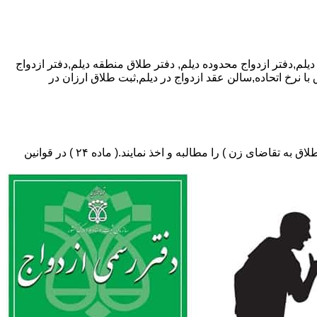
دفتر طلاق منطقه دیلم,دفتر ازدواج
با نرخ اتحاده,سالن عقد ازدواج در دیلم,ثبت طلاق ارزان در
دفتر طلاق،باید در ثبت طلاق گواهی عدم امکان سازش (مخصوص طلاق توافقی و یا طلاق به تقاضای مرد ) و لازم ضروری حکم دادگاه (در طلاق به تقاضای زن ) را مطالبه و اخذ نمایند.( ماده ۲۴ ) در قوانین