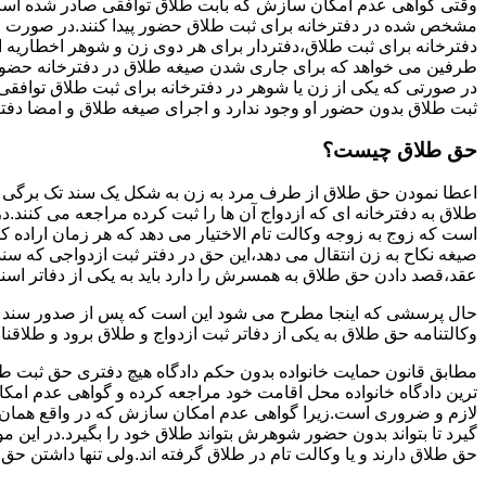
وقتی گواهی عدم امکان سازش که بابت طلاق توافقی صادر شده است ز
مشخص شده در دفترخانه برای ثبت طلاق حضور پیدا کنند.در صورت
دفترخانه برای ثبت طلاق،دفتردار برای هر دوی زن و شوهر اخطاریه ا
طرفین می خواهد که برای جاری شدن صیغه طلاق در دفترخانه حضور پ
در صورتی که یکی از زن یا شوهر در دفترخانه برای ثبت طلاق توافق
ثبت طلاق بدون حضور او وجود ندارد و اجرای صیغه طلاق و امضا دفت
حق طلاق چیست؟
اعطا نمودن حق طلاق از طرف مرد به زن به شکل یک سند تک برگی تحت
طلاق به دفترخانه ای که ازدواج آن ها را ثبت کرده مراجعه می کنند.در
است که زوج به زوجه وکالت تام الاختیار می دهد که هر زمان اراده کن
صیغه نکاح به زن انتقال می دهد،این حق در دفتر ثبت ازدواجی که سن
عقد،قصد دادن حق طلاق به همسرش را دارد باید به یکی از دفاتر اسن
حال پرسشی که اینجا مطرح می شود این است که پس از صدور سند وکا
وکالتنامه حق طلاق به یکی از دفاتر ثبت ازدواج و طلاق برود و طلاقنا
مطابق قانون حمایت خانواده بدون حکم دادگاه هیچ دفتری حق ثبت طلاق 
ترین دادگاه خانواده محل اقامت خود مراجعه کرده و گواهی عدم ام
لازم و ضروری است.زیرا گواهی عدم امکان سازش که در واقع همان 
گیرد تا بتواند بدون حضور شوهرش بتواند طلاق خود را بگیرد.در این م
حق طلاق دارند و یا وکالت تام در طلاق گرفته اند.ولی تنها داشتن ح