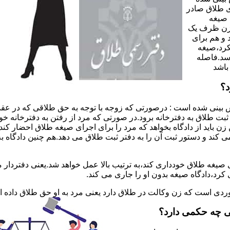
 طلاق صادر
 صیغه
 زن ظرف یک
 و هم برای
کرد،صیغه
سد.فاصله
باشد
د؟
 بینی شده است : درصورتی که زوجه با توجه به حق طلاقی که در عقد
ی ثبت طلاق به دفترخانه برود.در صورتی که مرد از رفتن به دفترخانه 
زن باید از دادگاه بخواهد که مرد را برای اجرای صیغه طلاق احضار کن
کند و دستور ثبت آن را به دفتر ثبت طلاق می دهد.هم چنین دادگاه به
 صیغه طلاق خودداری کند،به ترتیب بالا عمل خواهد شد.یعنی دفتردار
رد،دادگاه صیغه بدون او را جاری می کند.
ر موردی است که زن وکالت در طلاق دارد یعنی مرد به او حق طلاق داده
ی چه حکمی دارد؟