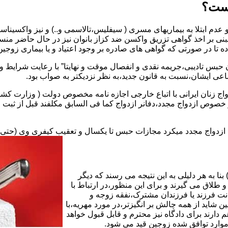
یست؟
بنی بر اخذ گواهی تزریق واکسن ضد کزاز بانوان نیز در حال حاضر من
اده تا در صورتی که گواهی های صادره بر وجود اعتیاد و یا بیماری زوجین 
 حبس تادیبی،جریمه نقدی و انفصال موقت و نهایتا” با رعایت شرایط 
ی ایشان،نسبت به قانون جدید،به نظر نزدیکتر به صواب بود.
وجه به عدم نسخ ماده ۱۶ قانون حمایت از خانواده مصوب ۱۳۵۳در خصوص ازدواج مجدد،دفانر ازدواج کما ف
بت ازدواج مجدد میکرد مجازات حبس تا یکسال و تعقیب کیفری وی (حت
ا به هر دلیلی به این نتیجه می رسند که دیگر
طلاق می گیرند و برای این منظور،در ارتباط با
نت فرزند یا فرزندان مشترک،نفقه زوجه و
شاید از همه چالش بر انگیزتر،در مورد مهریه،با
 دارند برای دادگاه نیز محترم و قابل قبول خواهد
وارد توافق شده زوجین قید می شود.