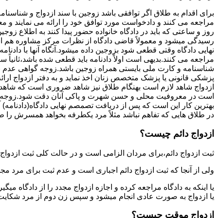
برای اقدام به طلاق اگر توافقی باشد زوجین با سند ازدواج و شناسنا
مراجعه می کنند و دادخواست مورد توافق خود را ارائه می نمایند و معمو
روز و ساعتی که باید در دادگاه خانواده حضور پیدا کنند به اطلاع ز
رسیدگی میشود و معمولاً قاضی دادگاه از نظرات مرکز مشاوره هم ا
نهایی دادگاه وقتی قطعی شود بزوجین داده میشود.آنگاه آنها با دادنام
مراجعه می کنند.بدیهی است اولاً دادنامه باید قطعی شده باشد،ثانیاً 
شناسنامه و کارت ملی بایستی همراه زوجین باشد.زوجه گواهی عدم با
پزشکی قانونی یا پزشک متخصص زنان اخذ نماید و به دفتر ازدواج ارائ
ازدواج شاهد لازم است بهنگام طلاق نیز شاهد ضروری است که شاهد ط
است در معروفیت محلی و حسن شهرت و پاکی آنان دقت شود.زوجه نیز ن
بهترین کار این است که پس از دریافت تصمصم نهایی دادگاه(دادنامه) آ
در طلاق هایی که تفاهم نباشد مثلاً مرد یکطرفه بخواهد همسرش را طل
ازدواج دائم چیست؟
ثبت ازدواج دائم،برای مردان الزامی است و در حالت کلی ثبت ازدواج 
ولی از آنجا که ثبت ازدواج دائم اجباری است و عدم ثبت برای مرد مج
یا اینکه به دادگاه مراجعه کرده و اجازه ازدواج مجدد را از دادگاه میگی
یا ازدواج به صورت عادی انجام میشود و سپس زن دوم از مرد شکایت می
ازدواج موقت چیست؟