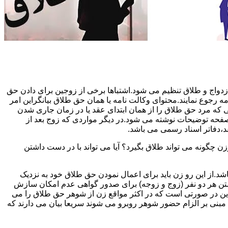
دواج و طلاق تنظیم می شود.اشتباها برخی از زوجین برای دادن حق
مه رجوع نمایند.محتوای وکالت نامه یا همان حق طلاق بیانگراین امر
تی که مرد حق طلاق را از همان ابتدای عقد یا در زمان جاری شدن
 صفحه توضیحات نوشته می شود.در دیگر مواردی که زوج بعد از
د،دفاتر اسناد رسمی می باشد.
گونه می تواند طلاق بگیرد؟ آیا می تواند با در دست داشتن
شد.از این رو زن باید برای اعمال نمودن حق طلاق خود به نزدیک
تن هر دو نفر (زوج و زوجه) برای صدور گواهی عدم امکان سازش
ن در صورتی است که در اکثر مواقع زن از شوهر حق طلاق را می
اه مبنی بر الزام حضور شوهر روبرو می شوند سریعا بیان می دارند که