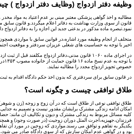
وظیفه دفتر ازدواج (وظایف دفتر ازدواج ) چ
قانون از سوی وزارت بهداشت به دفاتر اعلام میگردد.و قانون سابق م
نمود.تبصره ماده مذکور در بدعتی جدید این اجازه را به دفاتر ازدواج د
متخلف از انجام وظیفه مورد اشاره،در قوانین سابق با مواردی همچون
اخیر با توجه به حساسیت های شغلی عزیزان سردفتر و موقعیت اجتماع
در اجرای ماده ۱۰۶۰ قانون مدنی،دفاتر ازدواج مکلفند قبل از ثبت ازدواج زنان ایرانی با اتباع خارجی اجازه نامه مخصوص دولت ( وزارت کشور ) را اخذ نمایند.
با ت
خصوص تجویز ازدواج مجدد را مطالبه نمایند.
در قانون سابق برای سردفتری که بدون اخذ حکم دادگاه اقدام به ث
طلاق توافقی چیست و چگونه است؟
طلاق توافقی نوعی از طلاق است که در آن زوج و زوجه (زن و شوهر) بن
امکان ادامه زندگی مشترک برایشان مقدور نیست و تصمیم به جدایی و 
کلیه مسائل مربوط به زندگی مشترک و دیون و تکالیف آن مانند: حضا
فرزندان،جهیزیه،اجرت المثل دوران زوجیت (در صورت وجود) و همچنین 
یکدیگر به تفاهم و توافق می رسند.مواردی که زوجین در مورد آن تفاهم
بود و در گواهی عدم امکان سازش که از سوی دادگاه صادر می شود،م