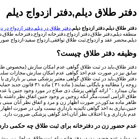
دفتر طلاق دیلم,دفتر ازدواج دیلم
دفتر طلاق دیلم
,
دفتر ازدواج دیلم
,
دفتر طلاق در دیلم
,
دفتر ازدواج در دی
منطقه دیلم,دفتر طلاق,دفتر ازدواج,دفترخانه ازدواج,دفترخانه طلاق,دف
دیلم,محضر عقد و ازدواج,ثبت طلاق توافقی,ازدواج سفید-ازدواج صوری
وظیفه دفتر طلاق چیست؟
سابق نیز در صورت عدم اخذ گواهی عدم امکان سازش،مجازات سلب 
دفتر طلاق،باید در ثبت طلاق گواهی معتبر پزشکی مبنی بر بارداری یا 
زوجه را مطالبه و بایگانی نمایند.( ماده ۳۱ ) ماد
بیان میدارد : ” ارائه گواهی پزشک ذی صلاح در مورد وجود جنین یا عدم
طلاق الزامی است،مگر آنکه زوجین بر وجود جنین اتفاق نظر داشته باشن
ظاهر ماده مذکور،در صورت اظهار زن و مرد و اتفاق نظر آنان مبنی ب
جنین،نیازی به اخذ گواهی تائیدیه بارداری نیست ولی در صورت اظهار 
عدم بارداری و یا اختلاف نظر آنان،اخذ گواهی پزشکی ضرورت دارد.
عدم حضور زن در دفترخانه برای ثبت طلاق چه حکمی دارد
در موارد عدم حضور زن در دفترخانه برای ثبت طلاق مراحل زیر پیش