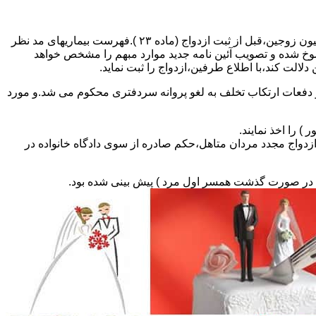
مطالبه و اخذ گواهی پزشکی معتبر مبنی بر عدم اعتیاد به مواد مخدر و عدم ابتلا به بیماریهای مسری ( سیفلیس،تالاسمی و..) و نیز واکسیناسیون زوجین،قبل از ثبت ازدواج (ماده ۲۳ ).فهرست بیماریهای مد نظر
سوخ شده و تصویب آئین نامه جدید موارد مبهم را مشخص خواهد
دلالت کند،با اطلاع طرفین،ازدواج را ثبت نماید.
و دفعات ارتکاب تخلف به لغو پروانه سردفتری محکوم می شد.و مورد
ی السابق مکلفند قبل از ثبت ازدواج مجدد مردان متاهل،حکم صادره از سوی دادگاه خانواده در
ی در صورت گذشت همسر اول مرد ) پیش بینی شده بود.