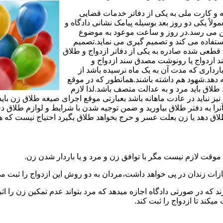
مه و کارت ملی به یکی از دفاتر خدمات قضایی
لاً یکی دو روز بعد بوسیله پیامک نشانی دادگاه و
وجین می رسد.در روز و ساعت موعود به موضوع
ستفاده می کند و تصمیم گیری می نماید.تصمیم
ه قطعی شده صادره به یکی از دفاتر ازدواج و طلاق
سند ازدواج یا رونوشت مصدق سند ازدواج و
رداری که مدت آن به یک ماه نرسیده باشد از
ه دهد.شهود هم داشته باشند.همانطور که در موقع
لاق باید مرد و به عدالت متصف باشد.لذا لازم
باید در عادت ماهانه باشد بعبارتی موقع اجرای صیغه طلاق زن باید 
نرا به دفتر طلاق بیاورید و ضمن توجیه شدن با شرایط و لوازم طلاق دف
اق دهد یا زن بعلت عسر و حرج بخواهد طلاق بگیرد احتیاج نیست که هم
موقت لازم نیست مگر با توافق زن و مرد و یا باردار شدن زن.
ازات زندان در پی خواهد داشت،مردان به دو روش این ازدواج را ثبت می
رند که در صورتی دادگاه اجازه میدهد که مرد بتواند عدم تمکین زن را اثب
کند تا ازدواج را ثبت کند.