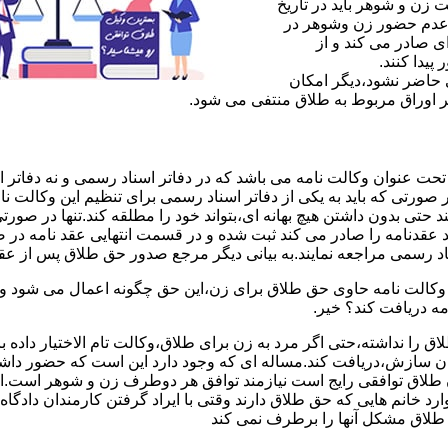
ن و شوهر باید در تاریخ
 عدم حضور زن وشوهر در
ی صادر می کند و از
یدا کنند.
ی حاضر نشود،دیگر امکان
ر اوراق مربوط به طلاق منتفی می شود.
 عنوان وکالت نامه می باشد که در دفاتر اسناد رسمی و نه دفاتر از
 صورتی که باید به یکی از دفاتر اسناد رسمی برای تنظیم این وکالت نا
د حتی بدون داشتن هیچ بهانه ای،بتواند خود را مطلقه کند.تنها در صور
د عقدنامه را صادر می کند ثبت شده و در قسمت انتهایی عقد نامه در
اد رسمی مراجعه نمایند.به بیانی دیگر مرجع صدور حق طلاق پس از عق
لت نامه حاوی حق طلاق برای زن،این حق چگونه اعمال می شود وزن چ
مه دریافت کند؟ خیر.
را نداشته،حتی اگر مرد به زن برای طلاق،وکالت تام الاختیار داده با
کان سازش،دریافت کند.مساله ای که وجود دارد این است که حضور داش
طلاق توافقی رایج است نیازمند توافق هر دوطرف زن و شوهر است.ای
وارد خانم هایی که حق طلاق دارند وقتی با ایراد گرفتن کارمندان دادگ
ق طلاق مشکل آنها را برطرف نمی کند