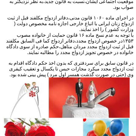
موقعیت اجتماعی ایشان،نسبت به قانون جدید،به نظر نزدیکتر به
صواب بود.
در اجرای ماده ۱۰۶۰ قانون مدنی،دفاتر ازدواج مکلفند قبل از ثبت
ازدواج زنان ایرانی با اتباع خارجی اجازه نامه مخصوص دولت (
وزارت کشور ) را اخذ نمایند.
با توجه به عدم نسخ ماده ۱۶ قانون حمایت از خانواده مصوب
۱۳۵۳در خصوص ازدواج مجدد،دفانر ازدواج کما فی السابق مکلفند
قبل از ثبت ازدواج مجدد مردان متاهل،حکم صادره از سوی دادگاه
خانواده در خصوص تجویز ازدواج مجدد را مطالبه نمایند.
در قانون سابق برای سردفتری که بدون اخذ حکم دادگاه اقدام به
ثبت ازدواج مجدد میکرد مجازات حبس تا یکسال و تعقیب کیفری
وی (حتی در صورت گذشت همسر اول مرد ) پیش بینی شده بود.