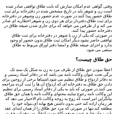
وقتی گواهی عدم امکان سازش که بابت طلاق توافقی صادر شده
است زن و شوهر باید در تاریخ مشخص شده در دفترخانه برای ثبت
طلاق حضور پیدا کنند.در صورت عدم حضور زن وشوهر در دفترخانه
برای ثبت طلاق،دفتردار برای هر دوی زن و شوهر اخطاریه ای صادر
می کند و از طرفین می خواهد که برای جاری شدن صیغه طلاق در
دفترخانه حضور پیدا کنند.
در صورتی که یکی از زن یا شوهر در دفترخانه برای ثبت طلاق
توافقی حاضر نشود،دیگر امکان ثبت طلاق بدون حضور او وجود
ندارد و اجرای صیغه طلاق و امضا دفتر اوراق مربوط به طلاق
منتفی می شود.
حق طلاق چیست؟
اعطا نمودن حق طلاق از طرف مرد به زن به شکل یک سند تک
برگی تحت عنوان وکالت نامه می باشد که در دفاتر اسناد رسمی و
نه دفاتر ازدواج و طلاق تنظیم می شود.اشتباها برخی از زوجین برای
دادن حق طلاق به دفترخانه ای که ازدواج آن ها را ثبت کرده مراجعه
می کنند.در صورتی که باید به یکی از دفاتر اسناد رسمی برای تنظیم
این وکالت نامه رجوع نمایند.محتوای وکالت نامه یا همان حق طلاق
بیانگراین امر است که زوج به زوجه وکالت تام الاختیار می دهد که
هر زمان اراده کند حتی بدون داشتن هیچ بهانه ای،بتواند خود را
مطلقه کند.تنها در صورتی که مرد حق طلاق را از همان ابتدای عقد
یا در زمان جاری شدن صیغه نکاح به زن انتقال می دهد،این حق در