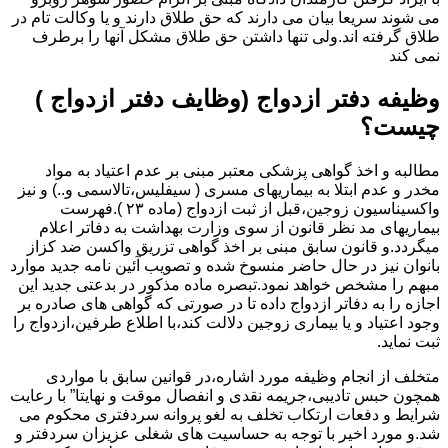
می شوند سریعا بیان می دارند که حق طلاق دارند و یا وکالت تام در
طلاق گرفته اند.ولی تنها داشتن حق طلاق مشکل آنها را برطرف
نمی کند
وظیفه دفتر ازدواج (وظایف دفتر ازدواج )
چیست؟
مطالبه و اخذ گواهی پزشکی معتبر مبنی بر عدم اعتیاد به مواد
مخدر و عدم ابتلا به بیماریهای مسری ( سیفلیس،تالاسمی و..) و نیز
واکسیناسیون زوجین،قبل از ثبت ازدواج (ماده ۲۳ ).فهرست
بیماریهای مد نظر قانون از سوی وزارت بهداشت به دفاتر اعلام
میگردد.و قانون سابق مبنی بر اخذ گواهی تزریق واکسن ضد کزاز
بانوان نیز در حال حاضر منسوخ شده و تصویب آئین نامه جدید موارد
مبهم را مشخص خواهد نمود.تبصره ماده مذکور در بدعتی جدید این
اجازه را به دفاتر ازدواج داده تا در صورتی که گواهی های صادره بر
وجود اعتیاد و یا بیماری زوجین دلالت کند،با اطلاع طرفین،ازدواج را
ثبت نماید.
متخلف از انجام وظیفه مورد اشاره،در قوانین سابق با مواردی
همچون حبس تادیبی،جریمه نقدی و انفصال موقت و نهایتا” با رعایت
شرایط و دفعات ارتکاب تخلف به لغو پروانه سردفتری محکوم می
شد.و مورد اخیر با توجه به حساسیت های شغلی عزیزان سردفتر و