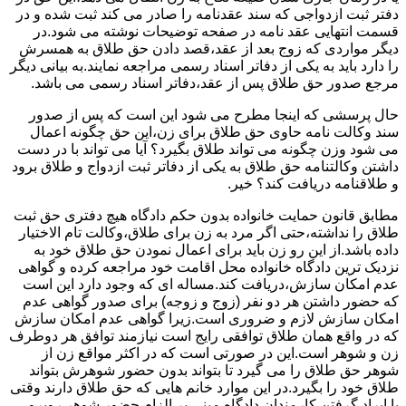
دفتر ثبت ازدواجی که سند عقدنامه را صادر می کند ثبت شده و در
قسمت انتهایی عقد نامه در صفحه توضیحات نوشته می شود.در
دیگر مواردی که زوج بعد از عقد،قصد دادن حق طلاق به همسرش
را دارد باید به یکی از دفاتر اسناد رسمی مراجعه نمایند.به بیانی دیگر
مرجع صدور حق طلاق پس از عقد،دفاتر اسناد رسمی می باشد.
حال پرسشی که اینجا مطرح می شود این است که پس از صدور
سند وکالت نامه حاوی حق طلاق برای زن،این حق چگونه اعمال
می شود وزن چگونه می تواند طلاق بگیرد؟ آیا می تواند با در دست
داشتن وکالتنامه حق طلاق به یکی از دفاتر ثبت ازدواج و طلاق برود
و طلاقنامه دریافت کند؟ خیر.
مطابق قانون حمایت خانواده بدون حکم دادگاه هیچ دفتری حق ثبت
طلاق را نداشته،حتی اگر مرد به زن برای طلاق،وکالت تام الاختیار
داده باشد.از این رو زن باید برای اعمال نمودن حق طلاق خود به
نزدیک ترین دادگاه خانواده محل اقامت خود مراجعه کرده و گواهی
عدم امکان سازش،دریافت کند.مساله ای که وجود دارد این است
که حضور داشتن هر دو نفر (زوج و زوجه) برای صدور گواهی عدم
امکان سازش لازم و ضروری است.زیرا گواهی عدم امکان سازش
که در واقع همان طلاق توافقی رایج است نیازمند توافق هر دوطرف
زن و شوهر است.این در صورتی است که در اکثر مواقع زن از
شوهر حق طلاق را می گیرد تا بتواند بدون حضور شوهرش بتواند
طلاق خود را بگیرد.در این موارد خانم هایی که حق طلاق دارند وقتی
با ایراد گرفتن کارمندان دادگاه مبنی بر الزام حضور شوهر روبرو