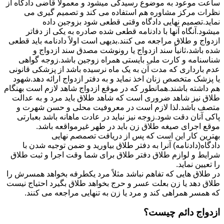
ساعت موعود به موضوع رسیدگی میشود و معمولاً قاضی دادگاه از
نظرات مرکز مشاوره هم استفاده می کند و تصمیم گیری می
نماید.تصمیم نهایی دادگاه وقتی قطعی شود بزوجین داده
میشود.آنگاه آنها با دادنامه قطعی شده صادره به یکی از دفاتر
ازدواج و طلاق مراجعه می کنند.بدیهی است اولاً دادنامه باید قطعی
شده باشد،ثانیاً سند ازدواج یا رونوشت مصدق سند ازدواج و
شناسنامه و کارت ملی بایستی همراه زوجین باشد.زوجه گواهی
عدم بارداری که مدت آن به یک ماه نرسیده باشد از پزشکی قانونی
یا پزشک متخصص زنان اخذ نماید و به دفتر ازدواج ارائه دهد.شهود
هم داشته باشند.همانطور که در موقع ازدواج شاهد لازم است بهنگام
طلاق نیز شاهد ضروری است که شاهد طلاق باید مرد و به عدالت
متصف باشد.لذا لازم است در معروفیت محلی و حسن شهرت و
پاکی آنان دقت شود.زوجه نیز نباید در عادت ماهانه باشد بعبارتی
موقع اجرای صیغه طلاق زن باید در طهر غیرمواقعه باشد.
بهترین کار این است که پس از دریافت تصمصم نهایی
دادگاه(دادنامه) آنرا به دفتر طلاق بیاورید و ضمن توجیه شدن با
شرایط و لوازم طلاق دفتر طلاق برای شما وقت اجرا و ثبت طلاق
را تعیین نماید.
در طلاق هایی که تفاهم نباشد مثلاً مرد یکطرفه بخواهد همسرش را
طلاق دهد یا زن بعلت عسر و حرج بخواهد طلاق بگیرد احتیاج نیست
که همسر همراهی کند و مرد یا زن به تنهایی مراجعه می کنند.
ازدواج دائم چیست؟