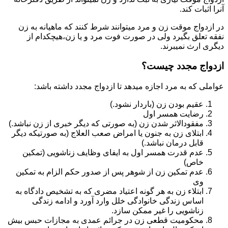
آنرا اثبات کند.
در ازدواج موقت زن و مرد میتوانند شرط کنند که ماهیانه به زن
نفقه تعلق بگیرد ولی در صورت فوت مرد و یا زن،هیچکدام از
دیگری ارث نمیبرند.
ازدواج مجدد چیست؟
عواملی که به مرد اجازه میدهد تا ازدواج مجدد داشته باشد:
عقیم بودن زن (باردار نشود.)
رضایت همسر اول
مفقودالاثر شدن زن (به صورتی که دیگر خبری از زن نباشد.)
ابتلای زن به جنون یا امراض صعب العلاج (به صورتیکه دیگر
قابل درمان نباشد.)
عدم قدرت همسر اول به ایفای وظایف زناشویی (تمکین
خاص)
عدم تمکین زن از شوهر پس از صدور حکم الزام به تمکین
وی
ابتلاء زن به هر گونه اعتیاد مضری که به تشخیص دادگاه به
اساس زندگی خانوادگی خلل وارد آورد و ادامه زندگی
زناشویی را غیر ممکن سازد.
محکومیت قطعی زن در جرائم عمدی به مجازات حبس بیش