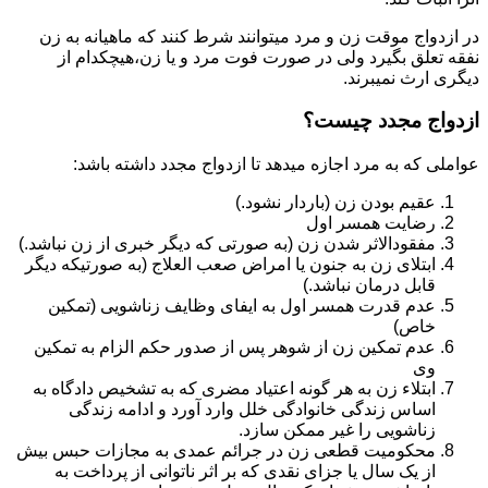
در ازدواج موقت زن و مرد میتوانند شرط کنند که ماهیانه به زن
نفقه تعلق بگیرد ولی در صورت فوت مرد و یا زن،هیچکدام از
دیگری ارث نمیبرند.
ازدواج مجدد چیست؟
عواملی که به مرد اجازه میدهد تا ازدواج مجدد داشته باشد:
عقیم بودن زن (باردار نشود.)
رضایت همسر اول
مفقودالاثر شدن زن (به صورتی که دیگر خبری از زن نباشد.)
ابتلای زن به جنون یا امراض صعب العلاج (به صورتیکه دیگر
قابل درمان نباشد.)
عدم قدرت همسر اول به ایفای وظایف زناشویی (تمکین
خاص)
عدم تمکین زن از شوهر پس از صدور حکم الزام به تمکین
وی
ابتلاء زن به هر گونه اعتیاد مضری که به تشخیص دادگاه به
اساس زندگی خانوادگی خلل وارد آورد و ادامه زندگی
زناشویی را غیر ممکن سازد.
محکومیت قطعی زن در جرائم عمدی به مجازات حبس بیش
از یک سال یا جزای نقدی که بر اثر ناتوانی از پرداخت به