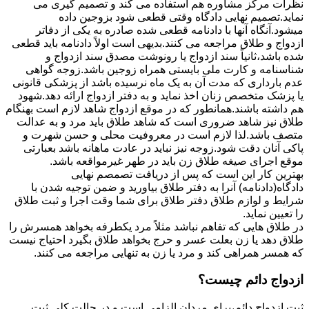
نظرات مرکز مشاوره هم استفاده می کند و تصمیم گیری می
نماید.تصمیم نهایی دادگاه وقتی قطعی شود بزوجین داده
میشود.آنگاه آنها با دادنامه قطعی شده صادره به یکی از دفاتر
ازدواج و طلاق مراجعه می کنند.بدیهی است اولاً دادنامه باید قطعی
شده باشد،ثانیاً سند ازدواج یا رونوشت مصدق سند ازدواج و
شناسنامه و کارت ملی بایستی همراه زوجین باشد.زوجه گواهی
عدم بارداری که مدت آن به یک ماه نرسیده باشد از پزشکی قانونی
یا پزشک متخصص زنان اخذ نماید و به دفتر ازدواج ارائه دهد.شهود
هم داشته باشند.همانطور که در موقع ازدواج شاهد لازم است بهنگام
طلاق نیز شاهد ضروری است که شاهد طلاق باید مرد و به عدالت
متصف باشد.لذا لازم است در معروفیت محلی و حسن شهرت و
پاکی آنان دقت شود.زوجه نیز نباید در عادت ماهانه باشد بعبارتی
موقع اجرای صیغه طلاق زن باید در طهر غیرمواقعه باشد.
بهترین کار این است که پس از دریافت تصمصم نهایی
دادگاه(دادنامه) آنرا به دفتر طلاق بیاورید و ضمن توجیه شدن با
شرایط و لوازم طلاق دفتر طلاق برای شما وقت اجرا و ثبت طلاق
را تعیین نماید.
در طلاق هایی که تفاهم نباشد مثلاً مرد یکطرفه بخواهد همسرش را
طلاق دهد یا زن بعلت عسر و حرج بخواهد طلاق بگیرد احتیاج نیست
که همسر همراهی کند و مرد یا زن به تنهایی مراجعه می کنند.
ازدواج دائم چیست؟
ثبت ازدواج دائم،برای مردان الزامی است و در حالت کلی ثبت