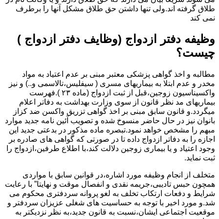
طلاق گرفته اند.ولی تنها داشتن حق طلاق مشکل آنها را برطرف
نمی کند
وظیفه دفتر ازدواج (وظایف دفتر ازدواج )
چیست؟
مطالبه و اخذ گواهی پزشکی معتبر مبنی بر عدم اعتیاد به مواد
مخدر و عدم ابتلا به بیماریهای مسری ( سیفلیس،تالاسمی و..) و نیز
واکسیناسیون زوجین،قبل از ثبت ازدواج (ماده ۲۳ ).فهرست
بیماریهای مد نظر قانون از سوی وزارت بهداشت به دفاتر اعلام
میگردد.و قانون سابق مبنی بر اخذ گواهی تزریق واکسن ضد کزاز
بانوان نیز در حال حاضر منسوخ شده و تصویب آئین نامه جدید موارد
مبهم را مشخص خواهد نمود.تبصره ماده مذکور در بدعتی جدید این
اجازه را به دفاتر ازدواج داده تا در صورتی که گواهی های صادره بر
وجود اعتیاد و یا بیماری زوجین دلالت کند،با اطلاع طرفین،ازدواج را
ثبت نماید.
متخلف از انجام وظیفه مورد اشاره،در قوانین سابق با مواردی
همچون حبس تادیبی،جریمه نقدی و انفصال موقت و نهایتا” با رعایت
شرایط و دفعات ارتکاب تخلف به لغو پروانه سردفتری محکوم می
شد.و مورد اخیر با توجه به حساسیت های شغلی عزیزان سردفتر و
موقعیت اجتماعی ایشان،نسبت به قانون جدید،به نظر نزدیکتر به