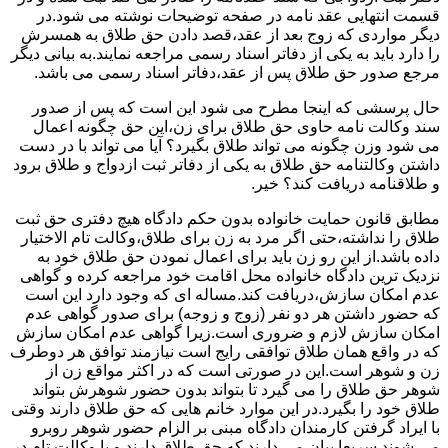
قسمت انتهایی عقد نامه در صفحه توضیحات نوشته می شود.در
دیگر مواردی که زوج بعد از عقد،قصد دادن حق طلاق به همسرش
را دارد باید به یکی از دفاتر اسناد رسمی مراجعه نمایند.به بیانی دیگر
مرجع صدور حق طلاق پس از عقد،دفاتر اسناد رسمی می باشد.
حال پرسشی که اینجا مطرح می شود این است که پس از صدور
سند وکالت نامه حاوی حق طلاق برای زن،این حق چگونه اعمال
می شود وزن چگونه می تواند طلاق بگیرد؟ آیا می تواند با در دست
داشتن وکالتنامه حق طلاق به یکی از دفاتر ثبت ازدواج و طلاق برود
و طلاقنامه دریافت کند؟ خیر.
مطابق قانون حمایت خانواده بدون حکم دادگاه هیچ دفتری حق ثبت
طلاق را نداشته،حتی اگر مرد به زن برای طلاق،وکالت تام الاختیار
داده باشد.از این رو زن باید برای اعمال نمودن حق طلاق خود به
نزدیک ترین دادگاه خانواده محل اقامت خود مراجعه کرده و گواهی
عدم امکان سازش،دریافت کند.مساله ای که وجود دارد این است
که حضور داشتن هر دو نفر (زوج و زوجه) برای صدور گواهی عدم
امکان سازش لازم و ضروری است.زیرا گواهی عدم امکان سازش
که در واقع همان طلاق توافقی رایج است نیازمند توافق هر دوطرف
زن و شوهر است.این در صورتی است که در اکثر مواقع زن از
شوهر حق طلاق را می گیرد تا بتواند بدون حضور شوهرش بتواند
طلاق خود را بگیرد.در این موارد خانم هایی که حق طلاق دارند وقتی
با ایراد گرفتن کارمندان دادگاه مبنی بر الزام حضور شوهر روبرو
می شوند سریعا بیان می دارند که حق طلاق دارند و یا وکالت تام در