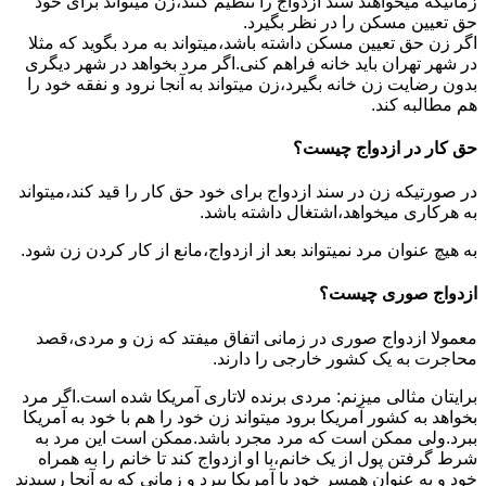
زمانیکه میخواهند سند ازدواج را تنظیم کنند،زن میتواند برای خود
حق تعیین مسکن را در نظر بگیرد.
اگر زن حق تعیین مسکن داشته باشد،میتواند به مرد بگوید که مثلا
در شهر تهران باید خانه فراهم کنی.اگر مرد بخواهد در شهر دیگری
بدون رضایت زن خانه بگیرد،زن میتواند به آنجا نرود و نفقه خود را
هم مطالبه کند.
حق کار در ازدواج چیست؟
در صورتیکه زن در سند ازدواج برای خود حق کار را قید کند،میتواند
به هرکاری میخواهد،اشتغال داشته باشد.
به هیچ عنوان مرد نمیتواند بعد از ازدواج،مانع از کار کردن زن شود.
ازدواج صوری چیست؟
معمولا ازدواج صوری در زمانی اتفاق میفتد که زن و مردی،قصد
محاجرت به یک کشور خارجی را دارند.
برایتان مثالی میزنم: مردی برنده لاتاری آمریکا شده است.اگر مرد
بخواهد به کشور آمریکا برود میتواند زن خود را هم با خود به آمریکا
ببرد.ولی ممکن است که مرد مجرد باشد.ممکن است این مرد به
شرط گرفتن پول از یک خانم،با او ازدواج کند تا خانم را به همراه
خود و به عنوان همسر خود با آمریکا ببرد و زمانی که به آنجا رسیدند