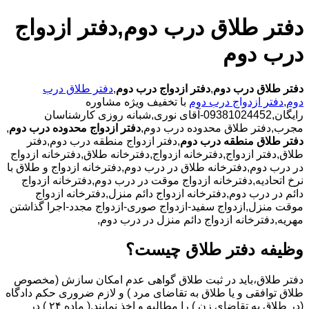
دفتر طلاق درب دوم,دفتر ازدواج
درب دوم
دفتر طلاق درب دوم
,
دفتر ازدواج درب دوم
,
دفتر طلاق درب
دوم
,
دفتر ازدواج درب دوم
با تخفیف ویژه مشاوره
رایگان,09381024452-آقای نوری,شبانه روزی کارشناسان
مجرب,دفتر طلاق محدوده درب دوم,
دفتر ازدواج محدوده درب دوم
,
دفتر طلاق منطقه درب دوم
,دفتر ازدواج منطقه درب دوم,دفتر
طلاق,دفتر ازدواج,دفترخانه ازدواج,دفترخانه طلاق,دفترخانه ازدواج
در درب دوم,دفترخانه طلاق در درب دوم,دفترخانه ازدواج و طلاق با
نرخ اتحادیه,دفترخانه ازدواج موقت در درب دوم,دفترخانه ازدواج
دائم در درب دوم,دفترخانه ازدواج دائم منزل,دفترخانه ازدواج
موقت منزل,ازدواج سفید-ازدواج صوری-ازدواج مجدد-اجرا گذاشتن
مهریه,دفترخانه ازدواج دائم منزل در درب دوم,
وظیفه دفتر طلاق چیست؟
دفتر طلاق،باید در ثبت طلاق گواهی عدم امکان سازش (مخصوص
طلاق توافقی و یا طلاق به تقاضای مرد ) و لازم ضروری حکم دادگاه
(در طلاق به تقاضای زن ) را مطالبه و اخذ نمایند.( ماده ۲۴ ) در