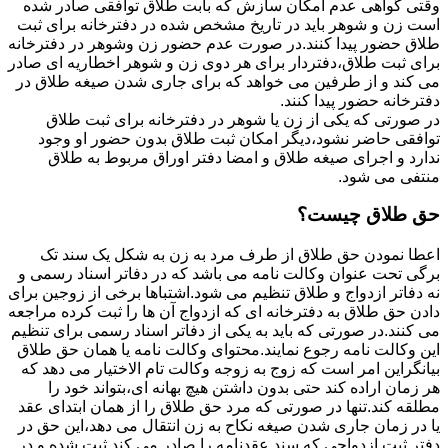
وقتی گواهی عدم امکان سازش که بابت طلاق توافقی صادر شده
است زن و شوهر باید در تاریخ مشخص شده در دفترخانه برای ثبت
طلاق حضور پیدا کنند.در صورت عدم حضور زن وشوهر در دفترخانه
برای ثبت طلاق،دفتردار برای هر دوی زن و شوهر اخطاریه ای صادر
می کند و از طرفین می خواهد که برای جاری شدن صیغه طلاق در
دفترخانه حضور پیدا کنند.
در صورتی که یکی از زن یا شوهر در دفترخانه برای ثبت طلاق
توافقی حاضر نشود،دیگر امکان ثبت طلاق بدون حضور او وجود
ندارد و اجرای صیغه طلاق و امضا دفتر اوراق مربوط به طلاق
منتفی می شود.
حق طلاق چیست؟
اعطا نمودن حق طلاق از طرف مرد به زن به شکل یک سند تک
برگی تحت عنوان وکالت نامه می باشد که در دفاتر اسناد رسمی و
نه دفاتر ازدواج و طلاق تنظیم می شود.اشتباها برخی از زوجین برای
دادن حق طلاق به دفترخانه ای که ازدواج آن ها را ثبت کرده مراجعه
می کنند.در صورتی که باید به یکی از دفاتر اسناد رسمی برای تنظیم
این وکالت نامه رجوع نمایند.محتوای وکالت نامه یا همان حق طلاق
بیانگراین امر است که زوج به زوجه وکالت تام الاختیار می دهد که
هر زمان اراده کند حتی بدون داشتن هیچ بهانه ای،بتواند خود را
مطلقه کند.تنها در صورتی که مرد حق طلاق را از همان ابتدای عقد
یا در زمان جاری شدن صیغه نکاح به زن انتقال می دهد،این حق در
دفتر ثبت ازدواجی که سند عقدنامه را صادر می کند ثبت شده و در