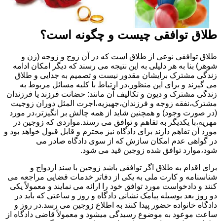
طلاق توافقی چیست و چگونه است؟
طلاق توافقی نوعی از طلاق است که در آن زوج و زوجه (زن و
شوهر) بنا به هر دلیلی به این نتیجه می رسند که دیگر امکان ادامه
زندگی مشترک برایشان مقدور نیست و تصمیم به جدایی و طلاق
می گیرند و برای این منظور،در ارتباط با کلیه مسائل مربوط به
زندگی مشترک و دیون و تکالیف آن مانند: حضانت فرزند یا فرزندان
مشترک،نفقه زوجه و فرزندان،جهیزیه،اجرت المثل دوران زوجیت
(در صورت وجود) و همچنین شاید از همه چالش بر انگیزتر،در مورد
مهریه،با یکدیگر به تفاهم و توافق می رسند.مواردی که زوجین در
مورد آن تفاهم دارند برای دادگاه نیز محترم و قابل قبول خواهد بود و
در گواهی عدم امکان سازش که از سوی دادگاه صادر می
شود،موارد توافق شده زوجین قید می شود.
برای اقدام به طلاق اگر توافقی باشد زوجین با سند ازدواج و
شناسنامه و کارت ملی به یکی از دفاتر خدمات قضایی مراجعه می
کنند و دادخواست مورد توافق خود را ارائه می نمایند و معمولاً یکی
دو روز بعد بوسیله پیامک نشانی دادگاه و روز و ساعتی که باید در
دادگاه خانواده حضور پیدا کنند به اطلاع زوجین می رسد.در روز و
ساعت موعود به موضوع رسیدگی میشود و معمولاً قاضی دادگاه از