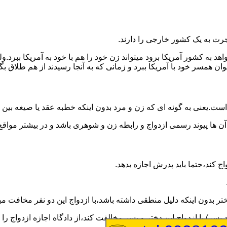
رت به یک کشور خارجی را دارند.
خواهد به کشور آمریکا برود میتواند زن خود را هم با خود به آمریکا 
عنوان همسر خود با آمریکا ببرد و زمانی که به آنجا رسیدند از هم طلاق 
ت.یعنی به گونه ای که زن و مرد بدون اینکه خطبه عقد یا صیغه بین
 آن ها پیوند رسمی ازدواج و رابطه زن و شوهری باشد و در بیشتر مواقع
اج کند،حتما باید پدرش اجازه بدهد.
ر بدون اینکه دلیل منطقی داشته باشد،با ازدواج این دو نفر مخافت می
سر) با ازدواج این دختر و پسر مخالفت کند،از دادگاه اجازه ازدواج را 