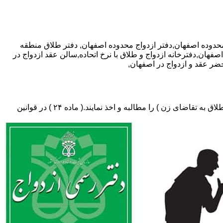
دفتر طلاق منطقه
فهان,دفترخانه ازدواج و طلاق با نرخ اتحاده,سالن عقد ازدواج در
ضر عقد و ازدواج در اصفهان,
دفتر طلاق،باید در ثبت طلاق گواهی عدم امکان سازش (مخصوص طلاق توافقی و یا طلاق به تقاضای مرد ) و لازم ضروری حکم دادگاه (در طلاق به تقاضای زن ) را مطالبه و اخذ نمایند.( ماده ۲۴ ) در قوانین