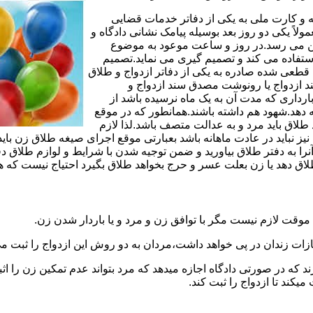
مه و کارت ملی به یکی از دفاتر خدمات قضایی
لاً یکی دو روز بعد بوسیله پیامک نشانی دادگاه و
وجین می رسد.در روز و ساعت موعود به موضوع
ستفاده می کند و تصمیم گیری می نماید.تصمیم
ه قطعی شده صادره به یکی از دفاتر ازدواج و طلاق
سند ازدواج یا رونوشت مصدق سند ازدواج و
رداری که مدت آن به یک ماه نرسیده باشد از
ه دهد.شهود هم داشته باشند.همانطور که در موقع
لاق باید مرد و به عدالت متصف باشد.لذا لازم
باید در عادت ماهانه باشد بعبارتی موقع اجرای صیغه طلاق زن باید 
نرا به دفتر طلاق بیاورید و ضمن توجیه شدن با شرایط و لوازم طلاق دف
اق دهد یا زن بعلت عسر و حرج بخواهد طلاق بگیرد احتیاج نیست که هم
موقت لازم نیست مگر با توافق زن و مرد و یا باردار شدن زن.
ازات زندان در پی خواهد داشت،مردان به دو روش این ازدواج را ثبت می
رند که در صورتی دادگاه اجازه میدهد که مرد بتواند عدم تمکین زن را اثب
کند تا ازدواج را ثبت کند.