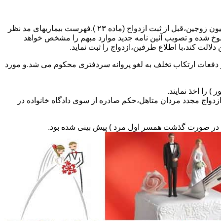
مطالبه و اخذ گواهی پزشکی معتبر مبنی بر عدم اعتیاد به مواد مخدر و عدم ابتلا به بیماریهای مسری ( سیفلیس،تالاسمی و..) و نیز واکسیناسیون زوجین،قبل از ثبت ازدواج (ماده ۲۳ ).فهرست بیماریهای مد نظر
سوخ شده و تصویب آئین نامه جدید موارد مبهم را مشخص خواهد
دلالت کند،با اطلاع طرفین،ازدواج را ثبت نماید.
و دفعات ارتکاب تخلف به لغو پروانه سردفتری محکوم می شد.و مورد
ی السابق مکلفند قبل از ثبت ازدواج مجدد مردان متاهل،حکم صادره از سوی دادگاه خانواده در
ی در صورت گذشت همسر اول مرد ) پیش بینی شده بود.