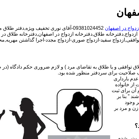
فهان
زدواج در اصفهان
09381024452-آقای نوری تخفیف ویژه,دفتر طلاق محدوده اصفهان,دفتر ازدواج محدوده اصفهان,
زدواج,دفترخانه طلاق,دفترخانه ازدواج در اصفهان,دفترخانه طلاق در اص
افقی,ازدواج سفید-ازدواج صوری-ازدواج مجدد-اجرا گذاشتن مهریه,مح
صلاحیت برای سردفتر منظور شده بود.
عدم بارداری
ه ۳۱ قانون جدید حمایت از خانواده
 آن برای ثبت
د ” بنا بر
ر وجود
زن و مرد بر
؟
 بینی شده