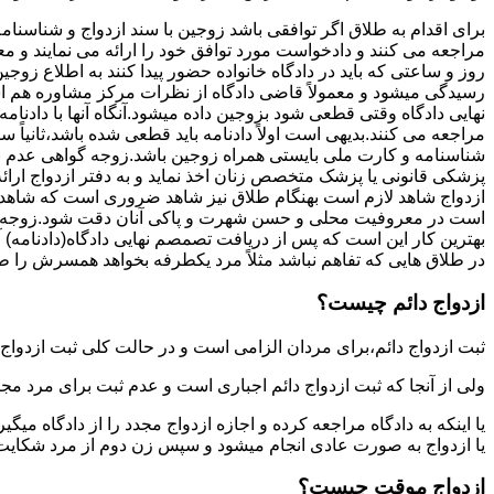
برای اقدام به طلاق اگر توافقی باشد زوجین با سند ازدواج و شناسنا
مراجعه می کنند و دادخواست مورد توافق خود را ارائه می نمایند و معمو
روز و ساعتی که باید در دادگاه خانواده حضور پیدا کنند به اطلاع ز
رسیدگی میشود و معمولاً قاضی دادگاه از نظرات مرکز مشاوره هم ا
نهایی دادگاه وقتی قطعی شود بزوجین داده میشود.آنگاه آنها با دادنام
مراجعه می کنند.بدیهی است اولاً دادنامه باید قطعی شده باشد،ثانیاً 
شناسنامه و کارت ملی بایستی همراه زوجین باشد.زوجه گواهی عدم با
پزشکی قانونی یا پزشک متخصص زنان اخذ نماید و به دفتر ازدواج ارائ
ازدواج شاهد لازم است بهنگام طلاق نیز شاهد ضروری است که شاهد ط
است در معروفیت محلی و حسن شهرت و پاکی آنان دقت شود.زوجه نیز ن
بهترین کار این است که پس از دریافت تصمصم نهایی دادگاه(دادنامه) آ
در طلاق هایی که تفاهم نباشد مثلاً مرد یکطرفه بخواهد همسرش را طل
ازدواج دائم چیست؟
ثبت ازدواج دائم،برای مردان الزامی است و در حالت کلی ثبت ازدواج 
ولی از آنجا که ثبت ازدواج دائم اجباری است و عدم ثبت برای مرد مج
یا اینکه به دادگاه مراجعه کرده و اجازه ازدواج مجدد را از دادگاه میگی
یا ازدواج به صورت عادی انجام میشود و سپس زن دوم از مرد شکایت می
ازدواج موقت چیست؟