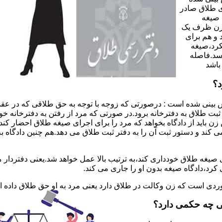
 طلاق صادر
 صیغه
 زن ظرف یک
 و هم برای
کرد،صیغه
سد.فاصله
باشد
د؟
 بینی شده است : درصورتی که زوجه با توجه به حق طلاقی که در عقد
ی ثبت طلاق به دفترخانه برود.در صورتی که مرد از رفتن به دفترخانه 
زن باید از دادگاه بخواهد که مرد را برای اجرای صیغه طلاق احضار کن
کند و دستور ثبت آن را به دفتر ثبت طلاق می دهد.هم چنین دادگاه به
 صیغه طلاق خودداری کند،به ترتیب بالا عمل خواهد شد.یعنی دفتردار
رد،دادگاه صیغه بدون او را جاری می کند.
ر موردی است که زن وکالت در طلاق دارد یعنی مرد به او حق طلاق داده
ی چه حکمی دارد؟