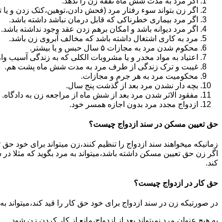
اگر مرد به مدت شش ماه نفقه زن را ندهد.
اگر زن بتواند سوء رفتار مرد (فحش دادن،توهین،کتک زدن و یا تهد
اگر مرد بیماری خطرناکی که قابل درمان نباشد داشته باشد.
اگر مرد دیوانه باشد و امکان برهم زدن عقد وجود نداشته باشد.
مرد به کاری اشتغال داشته باشد که مخالف آبروی زن باشد.
محکوم شدن مرد به مجازات ۵ سال حبس و یا بیشتر.
اعتیاد به مواد مخدر و یا مشروبات الکلی که به زندگی آسیب وا
غیبت و ترک زندگی از طرف مرد به مدت شش ماه پشت هم.
محکومیت مرد به هر جرم و مجازات.
بچه دار نشدن مرد بعد از گذشت پنج سال.
مفقود الاثر شدن مرد بعد از شش ماه از مراجعه زن به دادگاه.
ازدواج مجدد مرد بدون اجازه همسر خود.
حق تعیین مسکن در سند ازدواج چیست؟
زمانیکه میخواهند سند ازدواج را تنظیم کنند،زن میتواند برای خود حق 
اگر زن حق تعیین مسکن داشته باشد،میتواند به مرد بگوید که مثلا در ش
کند.
حق کار در ازدواج چیست؟
در صورتیکه زن در سند ازدواج برای خود حق کار را قید کند،میتواند ب
به هیچ عنوان مرد نمیتواند بعد از ازدواج،مانع از کار کردن زن شود.