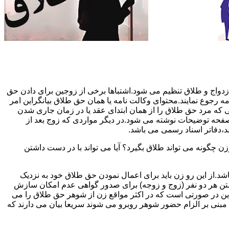
دواج و طلاق تنظیم می شود.اشتباها برخی از زوجین برای دادن حق
مه رجوع نمایند.محتوای وکالت نامه یا همان حق طلاق بیانگراین امر
تی که مرد حق طلاق را از همان ابتدای عقد یا در زمان جاری شدن
 صفحه توضیحات نوشته می شود.در دیگر مواردی که زوج بعد از
د،دفاتر اسناد رسمی می باشد.
گونه می تواند طلاق بگیرد؟ آیا می تواند با در دست داشتن
شد.از این رو زن باید برای اعمال نمودن حق طلاق خود به نزدیک
تن هر دو نفر (زوج و زوجه) برای صدور گواهی عدم امکان سازش
ن در صورتی است که در اکثر مواقع زن از شوهر حق طلاق را می
اه مبنی بر الزام حضور شوهر روبرو می شوند سریعا بیان می دارند که