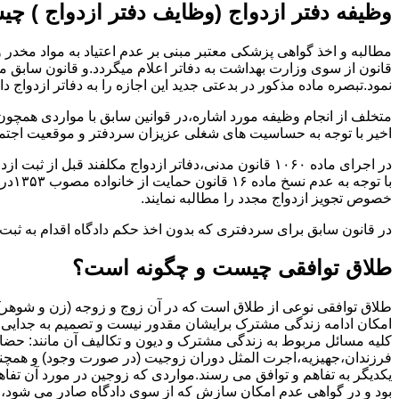
وظیفه دفتر ازدواج (وظایف دفتر ازدواج ) چ
قانون از سوی وزارت بهداشت به دفاتر اعلام میگردد.و قانون سابق م
نمود.تبصره ماده مذکور در بدعتی جدید این اجازه را به دفاتر ازدواج د
متخلف از انجام وظیفه مورد اشاره،در قوانین سابق با مواردی همچون
اخیر با توجه به حساسیت های شغلی عزیزان سردفتر و موقعیت اجتماع
در اجرای ماده ۱۰۶۰ قانون مدنی،دفاتر ازدواج مکلفند قبل از ثبت ازدواج زنان ایرانی با اتباع خارجی اجازه نامه مخصوص دولت ( وزارت کشور ) را اخذ نمایند.
با ت
خصوص تجویز ازدواج مجدد را مطالبه نمایند.
در قانون سابق برای سردفتری که بدون اخذ حکم دادگاه اقدام به ث
طلاق توافقی چیست و چگونه است؟
طلاق توافقی نوعی از طلاق است که در آن زوج و زوجه (زن و شوهر) بن
امکان ادامه زندگی مشترک برایشان مقدور نیست و تصمیم به جدایی و 
کلیه مسائل مربوط به زندگی مشترک و دیون و تکالیف آن مانند: حضا
فرزندان،جهیزیه،اجرت المثل دوران زوجیت (در صورت وجود) و همچنین 
یکدیگر به تفاهم و توافق می رسند.مواردی که زوجین در مورد آن تفاهم
بود و در گواهی عدم امکان سازش که از سوی دادگاه صادر می شود،م