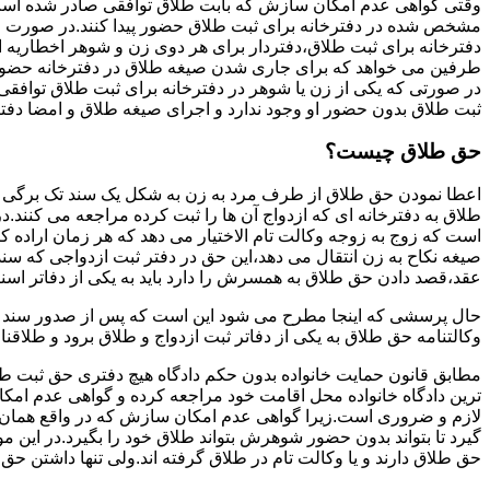
وقتی گواهی عدم امکان سازش که بابت طلاق توافقی صادر شده است ز
مشخص شده در دفترخانه برای ثبت طلاق حضور پیدا کنند.در صورت
دفترخانه برای ثبت طلاق،دفتردار برای هر دوی زن و شوهر اخطاریه ا
طرفین می خواهد که برای جاری شدن صیغه طلاق در دفترخانه حضور پ
در صورتی که یکی از زن یا شوهر در دفترخانه برای ثبت طلاق توافق
ثبت طلاق بدون حضور او وجود ندارد و اجرای صیغه طلاق و امضا دفت
حق طلاق چیست؟
اعطا نمودن حق طلاق از طرف مرد به زن به شکل یک سند تک برگی تحت
طلاق به دفترخانه ای که ازدواج آن ها را ثبت کرده مراجعه می کنند.در
است که زوج به زوجه وکالت تام الاختیار می دهد که هر زمان اراده کن
صیغه نکاح به زن انتقال می دهد،این حق در دفتر ثبت ازدواجی که سن
عقد،قصد دادن حق طلاق به همسرش را دارد باید به یکی از دفاتر اسن
حال پرسشی که اینجا مطرح می شود این است که پس از صدور سند وکا
وکالتنامه حق طلاق به یکی از دفاتر ثبت ازدواج و طلاق برود و طلاقنا
مطابق قانون حمایت خانواده بدون حکم دادگاه هیچ دفتری حق ثبت طلاق 
ترین دادگاه خانواده محل اقامت خود مراجعه کرده و گواهی عدم ام
لازم و ضروری است.زیرا گواهی عدم امکان سازش که در واقع همان 
گیرد تا بتواند بدون حضور شوهرش بتواند طلاق خود را بگیرد.در این م
حق طلاق دارند و یا وکالت تام در طلاق گرفته اند.ولی تنها داشتن ح