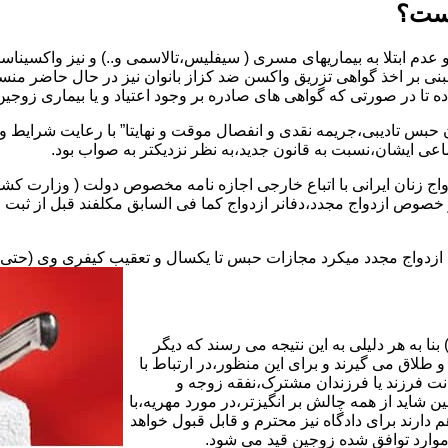
یست؟
بنی بر اخذ گواهی تزریق واکسن ضد کزاز بانوان نیز در حال حاضر من
اده تا در صورتی که گواهی های صادره بر وجود اعتیاد و یا بیماری زوجین 
 حبس تادیبی،جریمه نقدی و انفصال موقت و نهایتا” با رعایت شرایط 
ی ایشان،نسبت به قانون جدید،به نظر نزدیکتر به صواب بود.
وجه به عدم نسخ ماده ۱۶ قانون حمایت از خانواده مصوب ۱۳۵۳در خصوص ازدواج مجدد،دفانر ازدواج کما ف
بت ازدواج مجدد میکرد مجازات حبس تا یکسال و تعقیب کیفری وی (حت
ا به هر دلیلی به این نتیجه می رسند که دیگر
طلاق می گیرند و برای این منظور،در ارتباط با
نت فرزند یا فرزندان مشترک،نفقه زوجه و
شاید از همه چالش بر انگیزتر،در مورد مهریه،با
 دارند برای دادگاه نیز محترم و قابل قبول خواهد
وارد توافق شده زوجین قید می شود.