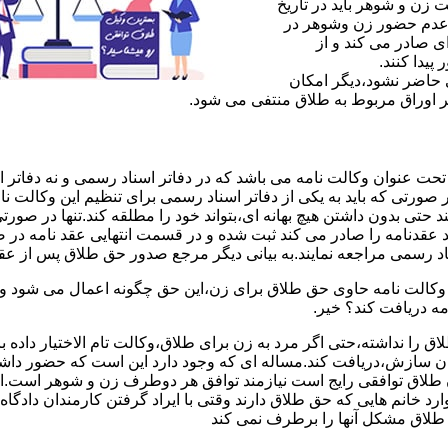
ن و شوهر باید در تاریخ
 عدم حضور زن وشوهر در
ی صادر می کند و از
یدا کنند.
ی حاضر نشود،دیگر امکان
ر اوراق مربوط به طلاق منتفی می شود.
 عنوان وکالت نامه می باشد که در دفاتر اسناد رسمی و نه دفاتر از
 صورتی که باید به یکی از دفاتر اسناد رسمی برای تنظیم این وکالت نا
د حتی بدون داشتن هیچ بهانه ای،بتواند خود را مطلقه کند.تنها در صور
د عقدنامه را صادر می کند ثبت شده و در قسمت انتهایی عقد نامه در
اد رسمی مراجعه نمایند.به بیانی دیگر مرجع صدور حق طلاق پس از عق
لت نامه حاوی حق طلاق برای زن،این حق چگونه اعمال می شود وزن چ
مه دریافت کند؟ خیر.
را نداشته،حتی اگر مرد به زن برای طلاق،وکالت تام الاختیار داده با
کان سازش،دریافت کند.مساله ای که وجود دارد این است که حضور داش
طلاق توافقی رایج است نیازمند توافق هر دوطرف زن و شوهر است.ای
وارد خانم هایی که حق طلاق دارند وقتی با ایراد گرفتن کارمندان دادگ
ق طلاق مشکل آنها را برطرف نمی کند