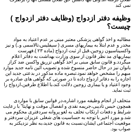
نمی کند
وظیفه دفتر ازدواج (وظایف دفتر ازدواج )
چیست؟
مطالبه و اخذ گواهی پزشکی معتبر مبنی بر عدم اعتیاد به مواد
مخدر و عدم ابتلا به بیماریهای مسری ( سیفلیس،تالاسمی و..) و نیز
واکسیناسیون زوجین،قبل از ثبت ازدواج (ماده ۲۳ ).فهرست
بیماریهای مد نظر قانون از سوی وزارت بهداشت به دفاتر اعلام
میگردد.و قانون سابق مبنی بر اخذ گواهی تزریق واکسن ضد کزاز
بانوان نیز در حال حاضر منسوخ شده و تصویب آئین نامه جدید موارد
مبهم را مشخص خواهد نمود.تبصره ماده مذکور در بدعتی جدید این
اجازه را به دفاتر ازدواج داده تا در صورتی که گواهی های صادره بر
وجود اعتیاد و یا بیماری زوجین دلالت کند،با اطلاع طرفین،ازدواج را
ثبت نماید.
متخلف از انجام وظیفه مورد اشاره،در قوانین سابق با مواردی
همچون حبس تادیبی،جریمه نقدی و انفصال موقت و نهایتا” با رعایت
شرایط و دفعات ارتکاب تخلف به لغو پروانه سردفتری محکوم می
شد.و مورد اخیر با توجه به حساسیت های شغلی عزیزان سردفتر و
موقعیت اجتماعی ایشان،نسبت به قانون جدید،به نظر نزدیکتر به
صواب بود.