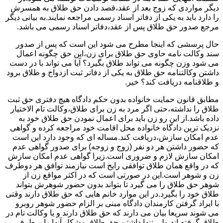
دیگر مواردی که زوج بعد از عقد،قصد دادن حق طلاق به همسرش
را دارد باید به یکی از دفاتر اسناد رسمی مراجعه نمایند.به بیانی دیگر
مرجع صدور حق طلاق پس از عقد،دفاتر اسناد رسمی می باشد.
حال پرسشی که اینجا مطرح می شود این است که پس از صدور
سند وکالت نامه حاوی حق طلاق برای زن،این حق چگونه اعمال
می شود وزن چگونه می تواند طلاق بگیرد؟ آیا می تواند با در دست
داشتن وکالتنامه حق طلاق به یکی از دفاتر ثبت ازدواج و طلاق برود
و طلاقنامه دریافت کند؟ خیر.
مطابق قانون حمایت خانواده بدون حکم دادگاه هیچ دفتری حق ثبت
طلاق را نداشته،حتی اگر مرد به زن برای طلاق،وکالت تام الاختیار
داده باشد.از این رو زن باید برای اعمال نمودن حق طلاق خود به
نزدیک ترین دادگاه خانواده محل اقامت خود مراجعه کرده و گواهی
عدم امکان سازش،دریافت کند.مساله ای که وجود دارد این است
که حضور داشتن هر دو نفر (زوج و زوجه) برای صدور گواهی عدم
امکان سازش لازم و ضروری است.زیرا گواهی عدم امکان سازش
که در واقع همان طلاق توافقی رایج است نیازمند توافق هر دوطرف
زن و شوهر است.این در صورتی است که در اکثر مواقع زن از
شوهر حق طلاق را می گیرد تا بتواند بدون حضور شوهرش بتواند
طلاق خود را بگیرد.در این موارد خانم هایی که حق طلاق دارند وقتی
با ایراد گرفتن کارمندان دادگاه مبنی بر الزام حضور شوهر روبرو
می شوند سریعا بیان می دارند که حق طلاق دارند و یا وکالت تام در
طلاق گرفته اند.ولی تنها داشتن حق طلاق مشکل آنها را برطرف