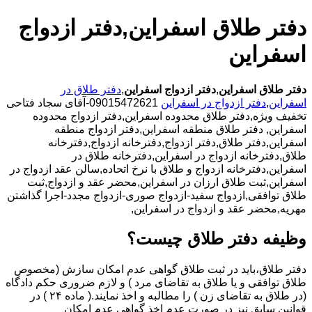
دفتر طلاق اسفراین,دفتر ازدواج
اسفراین
دفتر طلاق اسفراین
,
دفتر ازدواج اسفراین
,
دفتر طلاق در
اسفراین
,
دفتر ازدواج در اسفراین
09015472621-آقای سجاد فتاحی
تخفیف ویژه,دفتر طلاق محدوده اسفراین,دفتر ازدواج محدوده
اسفراین,
دفتر طلاق منطقه اسفراین,دفتر ازدواج منطقه
اسفراین,دفتر طلاق,دفتر ازدواج,دفترخانه ازدواج,دفترخانه
طلاق,دفترخانه ازدواج در اسفراین,دفترخانه طلاق در
اسفراین,دفترخانه ازدواج و طلاق با نرخ اتحاده,سالن عقد ازدواج در
اسفراین,ثبت طلاق ارزان در اسفراین,محضر عقد و ازدواج,ثبت
طلاق توافقی,ازدواج سفید-ازدواج صوری-ازدواج مجدد-اجرا گذاشتن
مهریه,محضر عقد و ازدواج در اسفراین,
وظیفه دفتر طلاق چیست؟
دفتر طلاق،باید در ثبت طلاق گواهی عدم امکان سازش (مخصوص
طلاق توافقی و یا طلاق به تقاضای مرد ) و لازم ضروری حکم دادگاه
(در طلاق به تقاضای زن ) را مطالبه و اخذ نمایند.( ماده ۲۴ ) در
قوانین سابق نیز در صورت عدم اخذ گواهی عدم امکان