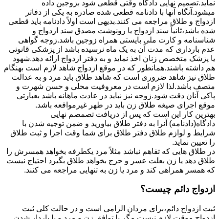
نماید.تصمیم نهایی دادگاه وقتی قطعی شود بزوجین داده
میشود.آنگاه آنها با دادنامه قطعی شده صادره به یکی از دفاتر
ازدواج و طلاق مراجعه می کنند.بدیهی است اولاً دادنامه باید قطعی
شده باشد،ثانیاً سند ازدواج یا رونوشت مصدق سند ازدواج و
شناسنامه و کارت ملی بایستی همراه زوجین باشد.زوجه گواهی
عدم بارداری که مدت آن به یک ماه نرسیده باشد از پزشکی قانونی
یا پزشک متخصص زنان اخذ نماید و به دفتر ازدواج ارائه دهد.شهود
هم داشته باشند.همانطور که در موقع ازدواج شاهد لازم است بهنگام
طلاق نیز شاهد ضروری است که شاهد طلاق باید مرد و به عدالت
متصف باشد.لذا لازم است در معروفیت محلی و حسن شهرت و
پاکی آنان دقت شود.زوجه نیز نباید در عادت ماهانه باشد بعبارتی
موقع اجرای صیغه طلاق زن باید در طهر غیرمواقعه باشد.
بهترین کار این است که پس از دریافت تصمصم نهایی
دادگاه(دادنامه) آنرا به دفتر طلاق بیاورید و ضمن توجیه شدن با
شرایط و لوازم طلاق دفتر طلاق برای شما وقت اجرا و ثبت طلاق
را تعیین نماید.
در طلاق هایی که تفاهم نباشد مثلاً مرد یکطرفه بخواهد همسرش را
طلاق دهد یا زن بعلت عسر و حرج بخواهد طلاق بگیرد احتیاج نیست
که همسر همراهی کند و مرد یا زن به تنهایی مراجعه می کنند.
ازدواج دائم چیست؟
ثبت ازدواج دائم،برای مردان الزامی است و در حالت کلی ثبت
ازدواج موقت لازم نیست مگر با توافق زن و مرد و یا باردار شدن