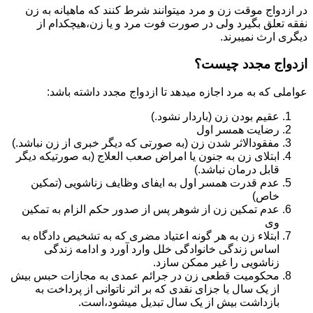
در ازدواج موقت زن و مرد میتوانند شرط کنند که ماهیانه به زن
نفقه تعلق بگیرد ولی در صورت فوت مرد و یا زن،هیچکدام از
دیگری ارث نمیبرند.
ازدواج مجدد چیست؟
عواملی که به مرد اجازه میدهد تا ازدواج مجدد داشته باشد:
عقیم بودن زن (باردار نشود.)
رضایت همسر اول
مفقودالاثر شدن زن (به صورتی که دیگر خبری از زن نباشد.)
ابتلای زن به جنون یا امراض صعب العلاج (به صورتیکه دیگر
قابل درمان نباشد.)
عدم قدرت همسر اول به ایفای وظایف زناشویی (تمکین
خاص)
عدم تمکین زن از شوهر پس از صدور حکم الزام به تمکین
وی
ابتلاء زن به هر گونه اعتیاد مضری که به تشخیص دادگاه به
اساس زندگی خانوادگی خلل وارد آورد و ادامه زندگی
زناشویی را غیر ممکن سازد.
محکومیت قطعی زن در جرائم عمدی به مجازات حبس بیش
از یک سال یا جزای نقدی که بر اثر ناتوانی از پرداخت به
بازداشت بیش از یک سال تبدیل می‎شود،است.