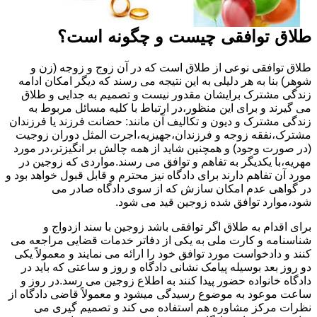
طلاق توافقی چیست و چگونه است؟
طلاق توافقی نوعی از طلاق است که در آن زوج و زوجه (زن و
شوهر) بنا به هر دلیلی به این نتیجه می رسند که دیگر امکان ادامه
زندگی مشترک برایشان مقدور نیست و تصمیم به جدایی و طلاق
می گیرند و برای این منظور،در ارتباط با کلیه مسائل مربوط به
زندگی مشترک و دیون و تکالیف آن مانند: حضانت فرزند یا فرزندان
مشترک،نفقه زوجه و فرزندان،جهیزیه،اجرت المثل دوران زوجیت
(در صورت وجود) و همچنین شاید از همه چالش بر انگیزتر،در مورد
مهریه،با یکدیگر به تفاهم و توافق می رسند.مواردی که زوجین در
مورد آن تفاهم دارند برای دادگاه نیز محترم و قابل قبول خواهد بود و
در گواهی عدم امکان سازش که از سوی دادگاه صادر می
شود،موارد توافق شده زوجین قید می شود.
برای اقدام به طلاق اگر توافقی باشد زوجین با سند ازدواج و
شناسنامه و کارت ملی به یکی از دفاتر خدمات قضایی مراجعه می
کنند و دادخواست مورد توافق خود را ارائه می نمایند و معمولاً یکی
دو روز بعد بوسیله پیامک نشانی دادگاه و روز و ساعتی که باید در
دادگاه خانواده حضور پیدا کنند به اطلاع زوجین می رسد.در روز و
ساعت موعود به موضوع رسیدگی میشود و معمولاً قاضی دادگاه از
نظرات مرکز مشاوره هم استفاده می کند و تصمیم گیری می