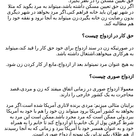
حق تعیین مسکن را در نظر بگیرد.
اگر زن حق تعیین مسکن داشته باشد،میتواند به مرد بگوید که مثلا
در شهر تهران باید خانه فراهم کنی.اگر مرد بخواهد در شهر دیگری
بدون رضایت زن خانه بگیرد،زن میتواند به آنجا نرود و نفقه خود را
هم مطالبه کند.
حق کار در ازدواج چیست؟
در صورتیکه زن در سند ازدواج برای خود حق کار را قید کند،میتواند
به هرکاری میخواهد،اشتغال داشته باشد.
به هیچ عنوان مرد نمیتواند بعد از ازدواج،مانع از کار کردن زن شود.
ازدواج صوری چیست؟
معمولا ازدواج صوری در زمانی اتفاق میفتد که زن و مردی،قصد
محاجرت به یک کشور خارجی را دارند.
برایتان مثالی میزنم: مردی برنده لاتاری آمریکا شده است.اگر مرد
بخواهد به کشور آمریکا برود میتواند زن خود را هم با خود به آمریکا
ببرد.ولی ممکن است که مرد مجرد باشد.ممکن است این مرد به
شرط گرفتن پول از یک خانم،با او ازدواج کند تا خانم را به همراه
خود و به عنوان همسر خود با آمریکا ببرد و زمانی که به آنجا رسیدند
از هم طلاق بگیرند.این یک نمونه ازدواج صوری است.