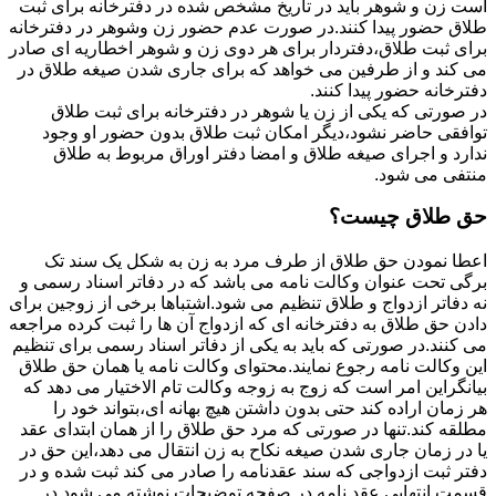
است زن و شوهر باید در تاریخ مشخص شده در دفترخانه برای ثبت
طلاق حضور پیدا کنند.در صورت عدم حضور زن وشوهر در دفترخانه
برای ثبت طلاق،دفتردار برای هر دوی زن و شوهر اخطاریه ای صادر
می کند و از طرفین می خواهد که برای جاری شدن صیغه طلاق در
دفترخانه حضور پیدا کنند.
در صورتی که یکی از زن یا شوهر در دفترخانه برای ثبت طلاق
توافقی حاضر نشود،دیگر امکان ثبت طلاق بدون حضور او وجود
ندارد و اجرای صیغه طلاق و امضا دفتر اوراق مربوط به طلاق
منتفی می شود.
حق طلاق چیست؟
اعطا نمودن حق طلاق از طرف مرد به زن به شکل یک سند تک
برگی تحت عنوان وکالت نامه می باشد که در دفاتر اسناد رسمی و
نه دفاتر ازدواج و طلاق تنظیم می شود.اشتباها برخی از زوجین برای
دادن حق طلاق به دفترخانه ای که ازدواج آن ها را ثبت کرده مراجعه
می کنند.در صورتی که باید به یکی از دفاتر اسناد رسمی برای تنظیم
این وکالت نامه رجوع نمایند.محتوای وکالت نامه یا همان حق طلاق
بیانگراین امر است که زوج به زوجه وکالت تام الاختیار می دهد که
هر زمان اراده کند حتی بدون داشتن هیچ بهانه ای،بتواند خود را
مطلقه کند.تنها در صورتی که مرد حق طلاق را از همان ابتدای عقد
یا در زمان جاری شدن صیغه نکاح به زن انتقال می دهد،این حق در
دفتر ثبت ازدواجی که سند عقدنامه را صادر می کند ثبت شده و در
قسمت انتهایی عقد نامه در صفحه توضیحات نوشته می شود.در