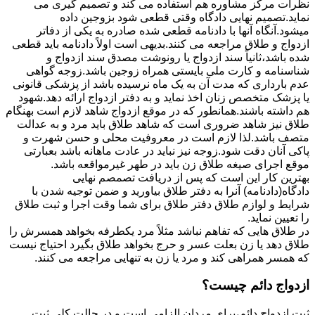
نظرات مرکز مشاوره هم استفاده می کند و تصمیم گیری می
نماید.تصمیم نهایی دادگاه وقتی قطعی شود بزوجین داده
میشود.آنگاه آنها با دادنامه قطعی شده صادره به یکی از دفاتر
ازدواج و طلاق مراجعه می کنند.بدیهی است اولاً دادنامه باید قطعی
شده باشد،ثانیاً سند ازدواج یا رونوشت مصدق سند ازدواج و
شناسنامه و کارت ملی بایستی همراه زوجین باشد.زوجه گواهی
عدم بارداری که مدت آن به یک ماه نرسیده باشد از پزشکی قانونی
یا پزشک متخصص زنان اخذ نماید و به دفتر ازدواج ارائه دهد.شهود
هم داشته باشند.همانطور که در موقع ازدواج شاهد لازم است بهنگام
طلاق نیز شاهد ضروری است که شاهد طلاق باید مرد و به عدالت
متصف باشد.لذا لازم است در معروفیت محلی و حسن شهرت و
پاکی آنان دقت شود.زوجه نیز نباید در عادت ماهانه باشد بعبارتی
موقع اجرای صیغه طلاق زن باید در طهر غیرمواقعه باشد.
بهترین کار این است که پس از دریافت تصمصم نهایی
دادگاه(دادنامه) آنرا به دفتر طلاق بیاورید و ضمن توجیه شدن با
شرایط و لوازم طلاق دفتر طلاق برای شما وقت اجرا و ثبت طلاق
را تعیین نماید.
در طلاق هایی که تفاهم نباشد مثلاً مرد یکطرفه بخواهد همسرش را
طلاق دهد یا زن بعلت عسر و حرج بخواهد طلاق بگیرد احتیاج نیست
که همسر همراهی کند و مرد یا زن به تنهایی مراجعه می کنند.
ازدواج دائم چیست؟
ثبت ازدواج دائم،برای مردان الزامی است و در حالت کلی ثبت