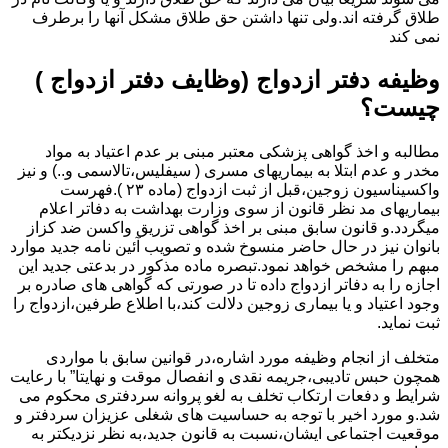
طلاق گرفته اند.ولی تنها داشتن حق طلاق مشکل آنها را برطرف
نمی کند
وظیفه دفتر ازدواج (وظایف دفتر ازدواج )
چیست؟
مطالبه و اخذ گواهی پزشکی معتبر مبنی بر عدم اعتیاد به مواد
مخدر و عدم ابتلا به بیماریهای مسری ( سیفلیس،تالاسمی و..) و نیز
واکسیناسیون زوجین،قبل از ثبت ازدواج (ماده ۲۳ ).فهرست
بیماریهای مد نظر قانون از سوی وزارت بهداشت به دفاتر اعلام
میگردد.و قانون سابق مبنی بر اخذ گواهی تزریق واکسن ضد کزاز
بانوان نیز در حال حاضر منسوخ شده و تصویب آئین نامه جدید موارد
مبهم را مشخص خواهد نمود.تبصره ماده مذکور در بدعتی جدید این
اجازه را به دفاتر ازدواج داده تا در صورتی که گواهی های صادره بر
وجود اعتیاد و یا بیماری زوجین دلالت کند،با اطلاع طرفین،ازدواج را
ثبت نماید.
متخلف از انجام وظیفه مورد اشاره،در قوانین سابق با مواردی
همچون حبس تادیبی،جریمه نقدی و انفصال موقت و نهایتا” با رعایت
شرایط و دفعات ارتکاب تخلف به لغو پروانه سردفتری محکوم می
شد.و مورد اخیر با توجه به حساسیت های شغلی عزیزان سردفتر و
موقعیت اجتماعی ایشان،نسبت به قانون جدید،به نظر نزدیکتر به