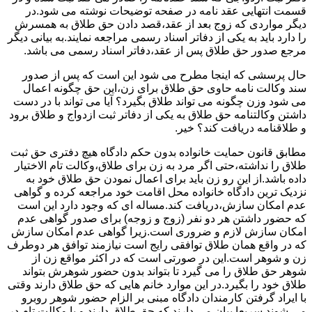
قسمت انتهایی عقد نامه در صفحه توضیحات نوشته می شود.در
دیگر مواردی که زوج بعد از عقد،قصد دادن حق طلاق به همسرش
را دارد باید به یکی از دفاتر اسناد رسمی مراجعه نمایند.به بیانی دیگر
مرجع صدور حق طلاق پس از عقد،دفاتر اسناد رسمی می باشد.
حال پرسشی که اینجا مطرح می شود این است که پس از صدور
سند وکالت نامه حاوی حق طلاق برای زن،این حق چگونه اعمال
می شود وزن چگونه می تواند طلاق بگیرد؟ آیا می تواند با در دست
داشتن وکالتنامه حق طلاق به یکی از دفاتر ثبت ازدواج و طلاق برود
و طلاقنامه دریافت کند؟ خیر.
مطابق قانون حمایت خانواده بدون حکم دادگاه هیچ دفتری حق ثبت
طلاق را نداشته،حتی اگر مرد به زن برای طلاق،وکالت تام الاختیار
داده باشد.از این رو زن باید برای اعمال نمودن حق طلاق خود به
نزدیک ترین دادگاه خانواده محل اقامت خود مراجعه کرده و گواهی
عدم امکان سازش،دریافت کند.مساله ای که وجود دارد این است
که حضور داشتن هر دو نفر (زوج و زوجه) برای صدور گواهی عدم
امکان سازش لازم و ضروری است.زیرا گواهی عدم امکان سازش
که در واقع همان طلاق توافقی رایج است نیازمند توافق هر دوطرف
زن و شوهر است.این در صورتی است که در اکثر مواقع زن از
شوهر حق طلاق را می گیرد تا بتواند بدون حضور شوهرش بتواند
طلاق خود را بگیرد.در این موارد خانم هایی که حق طلاق دارند وقتی
با ایراد گرفتن کارمندان دادگاه مبنی بر الزام حضور شوهر روبرو
می شوند سریعا بیان می دارند که حق طلاق دارند و یا وکالت تام در