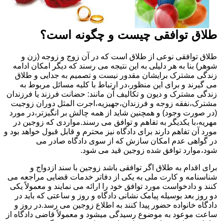
طلاق توافقی چیست و چگونه است؟
طلاق توافقی نوعی از طلاق است که در آن زوج و زوجه (زن و
شوهر) بنا به هر دلیلی به این نتیجه می رسند که دیگر امکان ادامه
زندگی مشترک برایشان مقدور نیست و تصمیم به جدایی و طلاق
می گیرند و برای این منظور،در ارتباط با کلیه مسائل مربوط به
زندگی مشترک و دیون و تکالیف آن مانند: حضانت فرزند یا فرزندان
مشترک،نفقه زوجه و فرزندان،جهیزیه،اجرت المثل دوران زوجیت
(در صورت وجود) و همچنین شاید از همه چالش بر انگیزتر،در مورد
مهریه،با یکدیگر به تفاهم و توافق می رسند.مواردی که زوجین در
مورد آن تفاهم دارند برای دادگاه نیز محترم و قابل قبول خواهد بود و
در گواهی عدم امکان سازش که از سوی دادگاه صادر می
شود،موارد توافق شده زوجین قید می شود.
برای اقدام به طلاق اگر توافقی باشد زوجین با سند ازدواج و
شناسنامه و کارت ملی به یکی از دفاتر خدمات قضایی مراجعه می
کنند و دادخواست مورد توافق خود را ارائه می نمایند و معمولاً یکی
دو روز بعد بوسیله پیامک نشانی دادگاه و روز و ساعتی که باید در
دادگاه خانواده حضور پیدا کنند به اطلاع زوجین می رسد.در روز و
ساعت موعود به موضوع رسیدگی میشود و معمولاً قاضی دادگاه از