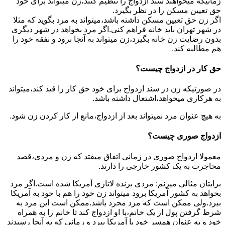
زمانیکه میخواهند سند ازدواج را تنظیم کنند،زن میتواند برای خود
حق تعیین مسکن را در نظر بگیرد.
اگر زن حق تعیین مسکن داشته باشد،میتواند به مرد بگوید که مثلا
در شهر تهران باید خانه فراهم کنی.اگر مرد بخواهد در شهر دیگری
بدون رضایت زن خانه بگیرد،زن میتواند به آنجا نرود و نفقه خود را
هم مطالبه کند.
حق کار در ازدواج چیست؟
در صورتیکه زن در سند ازدواج برای خود حق کار را قید کند،میتواند
به هرکاری میخواهد،اشتغال داشته باشد.
به هیچ عنوان مرد نمیتواند بعد از ازدواج،مانع از کار کردن زن شود.
ازدواج صوری چیست؟
معمولا ازدواج صوری در زمانی اتفاق میفتد که زن و مردی،قصد
محاجرت به یک کشور خارجی را دارند.
برایتان مثالی میزنم: مردی برنده لاتاری آمریکا شده است.اگر مرد
بخواهد به کشور آمریکا برود میتواند زن خود را هم با خود به آمریکا
ببرد.ولی ممکن است که مرد مجرد باشد.ممکن است این مرد به
شرط گرفتن پول از یک خانم،با او ازدواج کند تا خانم را به همراه
خود و به عنوان همسر خود با آمریکا ببرد و زمانی که به آنجا رسیدند