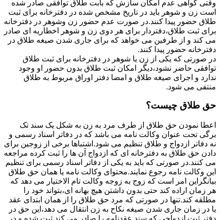
وقتی گواهی عدم امکان سازش که بابت طلاق توافقی صادر شده
است زن و شوهر باید در تاریخ مشخص شده در دفترخانه برای ثبت
طلاق حضور پیدا کنند.در صورت عدم حضور زن وشوهر در دفترخانه
برای ثبت طلاق،دفتردار برای هر دوی زن و شوهر اخطاریه ای صادر
می کند و از طرفین می خواهد که برای جاری شدن صیغه طلاق در
دفترخانه حضور پیدا کنند.
در صورتی که یکی از زن یا شوهر در دفترخانه برای ثبت طلاق
توافقی حاضر نشود،دیگر امکان ثبت طلاق بدون حضور او وجود
ندارد و اجرای صیغه طلاق و امضا دفتر اوراق مربوط به طلاق
منتفی می شود.
حق طلاق چیست؟
اعطا نمودن حق طلاق از طرف مرد به زن به شکل یک سند تک
برگی تحت عنوان وکالت نامه می باشد که در دفاتر اسناد رسمی و
نه دفاتر ازدواج و طلاق تنظیم می شود.اشتباها برخی از زوجین برای
دادن حق طلاق به دفترخانه ای که ازدواج آن ها را ثبت کرده مراجعه
می کنند.در صورتی که باید به یکی از دفاتر اسناد رسمی برای تنظیم
این وکالت نامه رجوع نمایند.محتوای وکالت نامه یا همان حق طلاق
بیانگراین امر است که زوج به زوجه وکالت تام الاختیار می دهد که
هر زمان اراده کند حتی بدون داشتن هیچ بهانه ای،بتواند خود را
مطلقه کند.تنها در صورتی که مرد حق طلاق را از همان ابتدای عقد
یا در زمان جاری شدن صیغه نکاح به زن انتقال می دهد،این حق در
دفتر ثبت ازدواجی که سند عقدنامه را صادر می کند ثبت شده و در