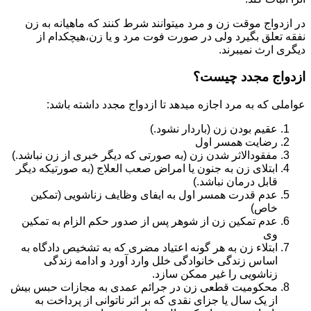
در ازدواج موقت زن و مرد میتوانند شرط کنند که ماهیانه به زن
نفقه تعلق بگیرد ولی در صورت فوت مرد و یا زن،هیچکدام از
دیگری ارث نمیبرند.
ازدواج مجدد چیست؟
عواملی که به مرد اجازه میدهد تا ازدواج مجدد داشته باشد:
عقیم بودن زن (باردار نشود.)
رضایت همسر اول
مفقودالاثر شدن زن (به صورتی که دیگر خبری از زن نباشد.)
ابتلای زن به جنون یا امراض صعب العلاج (به صورتیکه دیگر
قابل درمان نباشد.)
عدم قدرت همسر اول به ایفای وظایف زناشویی (تمکین
خاص)
عدم تمکین زن از شوهر پس از صدور حکم الزام به تمکین
وی
ابتلاء زن به هر گونه اعتیاد مضری که به تشخیص دادگاه به
اساس زندگی خانوادگی خلل وارد آورد و ادامه زندگی
زناشویی را غیر ممکن سازد.
محکومیت قطعی زن در جرائم عمدی به مجازات حبس بیش
از یک سال یا جزای نقدی که بر اثر ناتوانی از پرداخت به