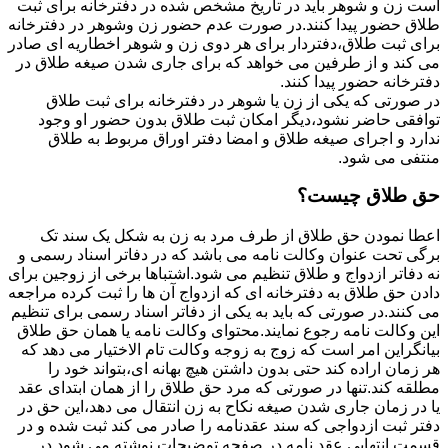
است زن و شوهر باید در تاریخ مشخص شده در دفترخانه برای ثبت
طلاق حضور پیدا کنند.در صورت عدم حضور زن وشوهر در دفترخانه
برای ثبت طلاق،دفتردار برای هر دوی زن و شوهر اخطاریه ای صادر
می کند و از طرفین می خواهد که برای جاری شدن صیغه طلاق در
دفترخانه حضور پیدا کنند.
در صورتی که یکی از زن یا شوهر در دفترخانه برای ثبت طلاق
توافقی حاضر نشود،دیگر امکان ثبت طلاق بدون حضور او وجود
ندارد و اجرای صیغه طلاق و امضا دفتر اوراق مربوط به طلاق
منتفی می شود.
حق طلاق چیست؟
اعطا نمودن حق طلاق از طرف مرد به زن به شکل یک سند تک
برگی تحت عنوان وکالت نامه می باشد که در دفاتر اسناد رسمی و
نه دفاتر ازدواج و طلاق تنظیم می شود.اشتباها برخی از زوجین برای
دادن حق طلاق به دفترخانه ای که ازدواج آن ها را ثبت کرده مراجعه
می کنند.در صورتی که باید به یکی از دفاتر اسناد رسمی برای تنظیم
این وکالت نامه رجوع نمایند.محتوای وکالت نامه یا همان حق طلاق
بیانگراین امر است که زوج به زوجه وکالت تام الاختیار می دهد که
هر زمان اراده کند حتی بدون داشتن هیچ بهانه ای،بتواند خود را
مطلقه کند.تنها در صورتی که مرد حق طلاق را از همان ابتدای عقد
یا در زمان جاری شدن صیغه نکاح به زن انتقال می دهد،این حق در
دفتر ثبت ازدواجی که سند عقدنامه را صادر می کند ثبت شده و در
قسمت انتهایی عقد نامه در صفحه توضیحات نوشته می شود.در