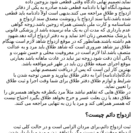
نماید.تصمیم نهایی دادگاه وقتی قطعی شود بزوجین داده
میشود.آنگاه آنها با دادنامه قطعی شده صادره به یکی از دفاتر
ازدواج و طلاق مراجعه می کنند.بدیهی است اولاً دادنامه باید قطعی
شده باشد،ثانیاً سند ازدواج یا رونوشت مصدق سند ازدواج و
شناسنامه و کارت ملی بایستی همراه زوجین باشد.زوجه گواهی
عدم بارداری که مدت آن به یک ماه نرسیده باشد از پزشکی قانونی
یا پزشک متخصص زنان اخذ نماید و به دفتر ازدواج ارائه دهد.شهود
هم داشته باشند.همانطور که در موقع ازدواج شاهد لازم است بهنگام
طلاق نیز شاهد ضروری است که شاهد طلاق باید مرد و به عدالت
متصف باشد.لذا لازم است در معروفیت محلی و حسن شهرت و
پاکی آنان دقت شود.زوجه نیز نباید در عادت ماهانه باشد بعبارتی
موقع اجرای صیغه طلاق زن باید در طهر غیرمواقعه باشد.
بهترین کار این است که پس از دریافت تصمصم نهایی
دادگاه(دادنامه) آنرا به دفتر طلاق بیاورید و ضمن توجیه شدن با
شرایط و لوازم طلاق دفتر طلاق برای شما وقت اجرا و ثبت طلاق
را تعیین نماید.
در طلاق هایی که تفاهم نباشد مثلاً مرد یکطرفه بخواهد همسرش را
طلاق دهد یا زن بعلت عسر و حرج بخواهد طلاق بگیرد احتیاج نیست
که همسر همراهی کند و مرد یا زن به تنهایی مراجعه می کنند.
ازدواج دائم چیست؟
ثبت ازدواج دائم،برای مردان الزامی است و در حالت کلی ثبت
ازدواج موقت لازم نیست مگر با توافق زن و مرد و یا باردار شدن