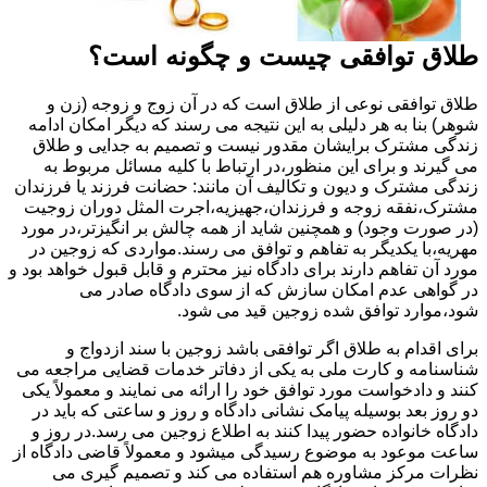
طلاق توافقی چیست و چگونه است؟
طلاق توافقی نوعی از طلاق است که در آن زوج و زوجه (زن و
شوهر) بنا به هر دلیلی به این نتیجه می رسند که دیگر امکان ادامه
زندگی مشترک برایشان مقدور نیست و تصمیم به جدایی و طلاق
می گیرند و برای این منظور،در ارتباط با کلیه مسائل مربوط به
زندگی مشترک و دیون و تکالیف آن مانند: حضانت فرزند یا فرزندان
مشترک،نفقه زوجه و فرزندان،جهیزیه،اجرت المثل دوران زوجیت
(در صورت وجود) و همچنین شاید از همه چالش بر انگیزتر،در مورد
مهریه،با یکدیگر به تفاهم و توافق می رسند.مواردی که زوجین در
مورد آن تفاهم دارند برای دادگاه نیز محترم و قابل قبول خواهد بود و
در گواهی عدم امکان سازش که از سوی دادگاه صادر می
شود،موارد توافق شده زوجین قید می شود.
برای اقدام به طلاق اگر توافقی باشد زوجین با سند ازدواج و
شناسنامه و کارت ملی به یکی از دفاتر خدمات قضایی مراجعه می
کنند و دادخواست مورد توافق خود را ارائه می نمایند و معمولاً یکی
دو روز بعد بوسیله پیامک نشانی دادگاه و روز و ساعتی که باید در
دادگاه خانواده حضور پیدا کنند به اطلاع زوجین می رسد.در روز و
ساعت موعود به موضوع رسیدگی میشود و معمولاً قاضی دادگاه از
نظرات مرکز مشاوره هم استفاده می کند و تصمیم گیری می