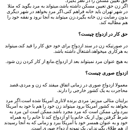
حق تعیین مسکن را در نظر بگیرد.
اگر زن حق تعیین مسکن داشته باشد،میتواند به مرد بگوید که مثلا
در شهر تهران باید خانه فراهم کنی.اگر مرد بخواهد در شهر دیگری
بدون رضایت زن خانه بگیرد،زن میتواند به آنجا نرود و نفقه خود را
هم مطالبه کند.
حق کار در ازدواج چیست؟
در صورتیکه زن در سند ازدواج برای خود حق کار را قید کند،میتواند
به هرکاری میخواهد،اشتغال داشته باشد.
به هیچ عنوان مرد نمیتواند بعد از ازدواج،مانع از کار کردن زن شود.
ازدواج صوری چیست؟
معمولا ازدواج صوری در زمانی اتفاق میفتد که زن و مردی،قصد
محاجرت به یک کشور خارجی را دارند.
برایتان مثالی میزنم: مردی برنده لاتاری آمریکا شده است.اگر مرد
بخواهد به کشور آمریکا برود میتواند زن خود را هم با خود به آمریکا
ببرد.ولی ممکن است که مرد مجرد باشد.ممکن است این مرد به
شرط گرفتن پول از یک خانم،با او ازدواج کند تا خانم را به همراه
خود و به عنوان همسر خود با آمریکا ببرد و زمانی که به آنجا رسیدند
از هم طلاق بگیرند.این یک نمونه ازدواج صوری است.