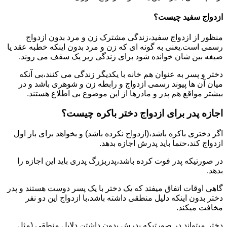
ازدواج سفید چیست؟
منظور از ازدواج سفید،زندگی مشترک زن و مرد بدون ازدواج
رسمی است.یعنی به گونه ای که زن و مرد بدون اینکه خطبه عقد یا
صیغه بین شان خوانده شود برای زندگی زیر یک سقف می روند.
دختر و پسر به عنوان هم خانه با یکدیگر زندگی می کنند،بی آنکه
میان آن ها پیوند رسمی ازدواج و رابطه زن و شوهری باشد و در
بیشتر مواقع هم پدر و مادرها از این موضوع بی اطلاع هستند.
اجازه پدر برای ازدواج دختر باکره چیست؟
اگر دختری باکره باشد،(ازدواج نکرده باشد) و بخواهد برای بار اول
ازدواج کند،حتما باید پدرش اجازه بدهد.
در صورتیکه پدر فوت کرده باشد،پدربزرگ پدری باید این اجازه را
بدهد.
گاهی اوقات اتفاق میفتد که یک دختر با یک پسر دوست هستند و پدر
دختر بدون اینکه دلیل منطقی داشته باشد،با ازدواج این دو نفر
مخافت میکند.
دختر میتواند در صورتیکه پدرش بدون داشتن دلایل منطقی (مثل