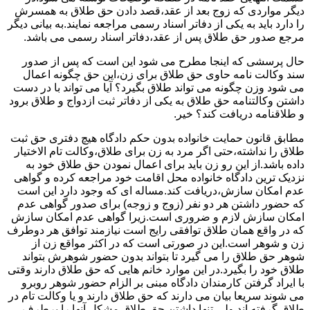
دیگر مواردی که زوج بعد از عقد،قصد دادن حق طلاق به همسرش
را دارد باید به یکی از دفاتر اسناد رسمی مراجعه نمایند.به بیانی دیگر
مرجع صدور حق طلاق پس از عقد،دفاتر اسناد رسمی می باشد.
حال پرسشی که اینجا مطرح می شود این است که پس از صدور
سند وکالت نامه حاوی حق طلاق برای زن،این حق چگونه اعمال
می شود وزن چگونه می تواند طلاق بگیرد؟ آیا می تواند با در دست
داشتن وکالتنامه حق طلاق به یکی از دفاتر ثبت ازدواج و طلاق برود
و طلاقنامه دریافت کند؟ خیر.
مطابق قانون حمایت خانواده بدون حکم دادگاه هیچ دفتری حق ثبت
طلاق را نداشته،حتی اگر مرد به زن برای طلاق،وکالت تام الاختیار
داده باشد.از این رو زن باید برای اعمال نمودن حق طلاق خود به
نزدیک ترین دادگاه خانواده محل اقامت خود مراجعه کرده و گواهی
عدم امکان سازش،دریافت کند.مساله ای که وجود دارد این است
که حضور داشتن هر دو نفر (زوج و زوجه) برای صدور گواهی عدم
امکان سازش لازم و ضروری است.زیرا گواهی عدم امکان سازش
که در واقع همان طلاق توافقی رایج است نیازمند توافق هر دوطرف
زن و شوهر است.این در صورتی است که در اکثر مواقع زن از
شوهر حق طلاق را می گیرد تا بتواند بدون حضور شوهرش بتواند
طلاق خود را بگیرد.در این موارد خانم هایی که حق طلاق دارند وقتی
با ایراد گرفتن کارمندان دادگاه مبنی بر الزام حضور شوهر روبرو
می شوند سریعا بیان می دارند که حق طلاق دارند و یا وکالت تام در
طلاق گرفته اند.ولی تنها داشتن حق طلاق مشکل آنها را برطرف