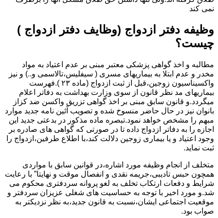
نمی کند
وظیفه دفتر ازدواج (وظایف دفتر ازدواج )
چیست؟
مطالبه و اخذ گواهی پزشکی معتبر مبنی بر عدم اعتیاد به مواد
مخدر و عدم ابتلا به بیماریهای مسری ( سیفلیس،تالاسمی و..) و نیز
واکسیناسیون زوجین،قبل از ثبت ازدواج (ماده ۲۳ ).فهرست
بیماریهای مد نظر قانون از سوی وزارت بهداشت به دفاتر اعلام
میگردد.و قانون سابق مبنی بر اخذ گواهی تزریق واکسن ضد کزاز
بانوان نیز در حال حاضر منسوخ شده و تصویب آئین نامه جدید موارد
مبهم را مشخص خواهد نمود.تبصره ماده مذکور در بدعتی جدید این
اجازه را به دفاتر ازدواج داده تا در صورتی که گواهی های صادره بر
وجود اعتیاد و یا بیماری زوجین دلالت کند،با اطلاع طرفین،ازدواج را
ثبت نماید.
متخلف از انجام وظیفه مورد اشاره،در قوانین سابق با مواردی
همچون حبس تادیبی،جریمه نقدی و انفصال موقت و نهایتا” با رعایت
شرایط و دفعات ارتکاب تخلف به لغو پروانه سردفتری محکوم می
شد.و مورد اخیر با توجه به حساسیت های شغلی عزیزان سردفتر و
موقعیت اجتماعی ایشان،نسبت به قانون جدید،به نظر نزدیکتر به
صواب بود.