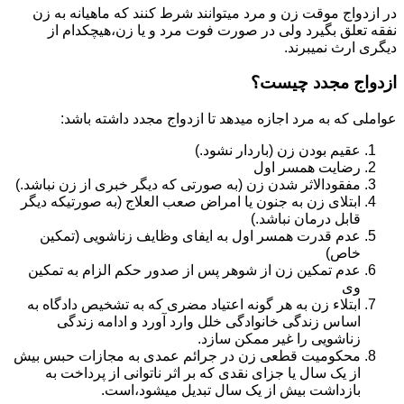
در ازدواج موقت زن و مرد میتوانند شرط کنند که ماهیانه به زن
نفقه تعلق بگیرد ولی در صورت فوت مرد و یا زن،هیچکدام از
دیگری ارث نمیبرند.
ازدواج مجدد چیست؟
عواملی که به مرد اجازه میدهد تا ازدواج مجدد داشته باشد:
عقیم بودن زن (باردار نشود.)
رضایت همسر اول
مفقودالاثر شدن زن (به صورتی که دیگر خبری از زن نباشد.)
ابتلای زن به جنون یا امراض صعب العلاج (به صورتیکه دیگر
قابل درمان نباشد.)
عدم قدرت همسر اول به ایفای وظایف زناشویی (تمکین
خاص)
عدم تمکین زن از شوهر پس از صدور حکم الزام به تمکین
وی
ابتلاء زن به هر گونه اعتیاد مضری که به تشخیص دادگاه به
اساس زندگی خانوادگی خلل وارد آورد و ادامه زندگی
زناشویی را غیر ممکن سازد.
محکومیت قطعی زن در جرائم عمدی به مجازات حبس بیش
از یک سال یا جزای نقدی که بر اثر ناتوانی از پرداخت به
بازداشت بیش از یک سال تبدیل می‎شود،است.