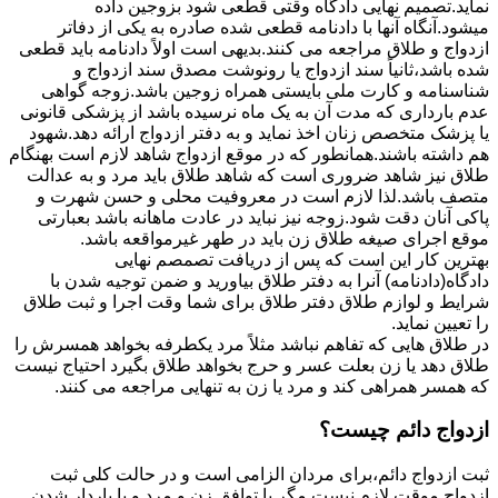
نماید.تصمیم نهایی دادگاه وقتی قطعی شود بزوجین داده
میشود.آنگاه آنها با دادنامه قطعی شده صادره به یکی از دفاتر
ازدواج و طلاق مراجعه می کنند.بدیهی است اولاً دادنامه باید قطعی
شده باشد،ثانیاً سند ازدواج یا رونوشت مصدق سند ازدواج و
شناسنامه و کارت ملی بایستی همراه زوجین باشد.زوجه گواهی
عدم بارداری که مدت آن به یک ماه نرسیده باشد از پزشکی قانونی
یا پزشک متخصص زنان اخذ نماید و به دفتر ازدواج ارائه دهد.شهود
هم داشته باشند.همانطور که در موقع ازدواج شاهد لازم است بهنگام
طلاق نیز شاهد ضروری است که شاهد طلاق باید مرد و به عدالت
متصف باشد.لذا لازم است در معروفیت محلی و حسن شهرت و
پاکی آنان دقت شود.زوجه نیز نباید در عادت ماهانه باشد بعبارتی
موقع اجرای صیغه طلاق زن باید در طهر غیرمواقعه باشد.
بهترین کار این است که پس از دریافت تصمصم نهایی
دادگاه(دادنامه) آنرا به دفتر طلاق بیاورید و ضمن توجیه شدن با
شرایط و لوازم طلاق دفتر طلاق برای شما وقت اجرا و ثبت طلاق
را تعیین نماید.
در طلاق هایی که تفاهم نباشد مثلاً مرد یکطرفه بخواهد همسرش را
طلاق دهد یا زن بعلت عسر و حرج بخواهد طلاق بگیرد احتیاج نیست
که همسر همراهی کند و مرد یا زن به تنهایی مراجعه می کنند.
ازدواج دائم چیست؟
ثبت ازدواج دائم،برای مردان الزامی است و در حالت کلی ثبت
ازدواج موقت لازم نیست مگر با توافق زن و مرد و یا باردار شدن