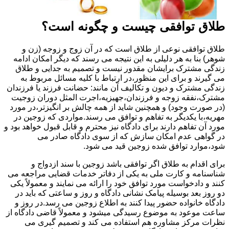
طلاق توافقی چیست و چگونه است؟
طلاق توافقی نوعی از طلاق است که در آن زوج و زوجه (زن و
شوهر) بنا به هر دلیلی به این نتیجه می رسند که دیگر امکان ادامه
زندگی مشترک برایشان مقدور نیست و تصمیم به جدایی و طلاق
می گیرند و برای این منظور،در ارتباط با کلیه مسائل مربوط به
زندگی مشترک و دیون و تکالیف آن مانند: حضانت فرزند یا فرزندان
مشترک،نفقه زوجه و فرزندان،جهیزیه،اجرت المثل دوران زوجیت
(در صورت وجود) و همچنین شاید از همه چالش بر انگیزتر،در مورد
مهریه،با یکدیگر به تفاهم و توافق می رسند.مواردی که زوجین در
مورد آن تفاهم دارند برای دادگاه نیز محترم و قابل قبول خواهد بود و
در گواهی عدم امکان سازش که از سوی دادگاه صادر می
شود،موارد توافق شده زوجین قید می شود.
برای اقدام به طلاق اگر توافقی باشد زوجین با سند ازدواج و
شناسنامه و کارت ملی به یکی از دفاتر خدمات قضایی مراجعه می
کنند و دادخواست مورد توافق خود را ارائه می نمایند و معمولاً یکی
دو روز بعد بوسیله پیامک نشانی دادگاه و روز و ساعتی که باید در
دادگاه خانواده حضور پیدا کنند به اطلاع زوجین می رسد.در روز و
ساعت موعود به موضوع رسیدگی میشود و معمولاً قاضی دادگاه از
نظرات مرکز مشاوره هم استفاده می کند و تصمیم گیری می