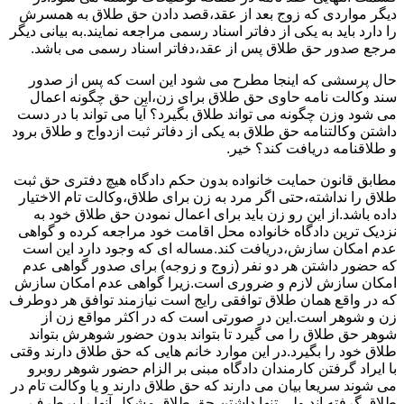
دیگر مواردی که زوج بعد از عقد،قصد دادن حق طلاق به همسرش
را دارد باید به یکی از دفاتر اسناد رسمی مراجعه نمایند.به بیانی دیگر
مرجع صدور حق طلاق پس از عقد،دفاتر اسناد رسمی می باشد.
حال پرسشی که اینجا مطرح می شود این است که پس از صدور
سند وکالت نامه حاوی حق طلاق برای زن،این حق چگونه اعمال
می شود وزن چگونه می تواند طلاق بگیرد؟ آیا می تواند با در دست
داشتن وکالتنامه حق طلاق به یکی از دفاتر ثبت ازدواج و طلاق برود
و طلاقنامه دریافت کند؟ خیر.
مطابق قانون حمایت خانواده بدون حکم دادگاه هیچ دفتری حق ثبت
طلاق را نداشته،حتی اگر مرد به زن برای طلاق،وکالت تام الاختیار
داده باشد.از این رو زن باید برای اعمال نمودن حق طلاق خود به
نزدیک ترین دادگاه خانواده محل اقامت خود مراجعه کرده و گواهی
عدم امکان سازش،دریافت کند.مساله ای که وجود دارد این است
که حضور داشتن هر دو نفر (زوج و زوجه) برای صدور گواهی عدم
امکان سازش لازم و ضروری است.زیرا گواهی عدم امکان سازش
که در واقع همان طلاق توافقی رایج است نیازمند توافق هر دوطرف
زن و شوهر است.این در صورتی است که در اکثر مواقع زن از
شوهر حق طلاق را می گیرد تا بتواند بدون حضور شوهرش بتواند
طلاق خود را بگیرد.در این موارد خانم هایی که حق طلاق دارند وقتی
با ایراد گرفتن کارمندان دادگاه مبنی بر الزام حضور شوهر روبرو
می شوند سریعا بیان می دارند که حق طلاق دارند و یا وکالت تام در
طلاق گرفته اند.ولی تنها داشتن حق طلاق مشکل آنها را برطرف