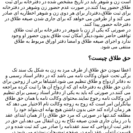
است زن و شوهر باید در تاریخ مشخص شده در دفترخانه برای ثبت
طلاق حضور پیدا کنند.در صورت عدم حضور زن وشوهر در دفترخانه
برای ثبت طلاق،دفتردار برای هر دوی زن و شوهر اخطاریه ای صادر
می کند و از طرفین می خواهد که برای جاری شدن صیغه طلاق در
دفترخانه حضور پیدا کنند.
در صورتی که یکی از زن یا شوهر در دفترخانه برای ثبت طلاق
توافقی حاضر نشود،دیگر امکان ثبت طلاق بدون حضور او وجود
ندارد و اجرای صیغه طلاق و امضا دفتر اوراق مربوط به طلاق
منتفی می شود.
حق طلاق چیست؟
اعطا نمودن حق طلاق از طرف مرد به زن به شکل یک سند تک
برگی تحت عنوان وکالت نامه می باشد که در دفاتر اسناد رسمی و
نه دفاتر ازدواج و طلاق تنظیم می شود.اشتباها برخی از زوجین برای
دادن حق طلاق به دفترخانه ای که ازدواج آن ها را ثبت کرده مراجعه
می کنند.در صورتی که باید به یکی از دفاتر اسناد رسمی برای تنظیم
این وکالت نامه رجوع نمایند.محتوای وکالت نامه یا همان حق طلاق
بیانگراین امر است که زوج به زوجه وکالت تام الاختیار می دهد که
هر زمان اراده کند حتی بدون داشتن هیچ بهانه ای،بتواند خود را
مطلقه کند.تنها در صورتی که مرد حق طلاق را از همان ابتدای عقد
یا در زمان جاری شدن صیغه نکاح به زن انتقال می دهد،این حق در
دفتر ثبت ازدواجی که سند عقدنامه را صادر می کند ثبت شده و در
قسمت انتهایی عقد نامه در صفحه توضیحات نوشته می شود.در