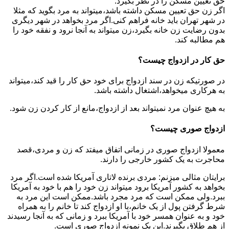
حق تعیین مسکن را در نظر بگیرد.
اگر زن حق تعیین مسکن داشته باشد،میتواند به مرد بگوید که مثلا
در شهر تهران باید خانه فراهم کنی.اگر مرد بخواهد در شهر دیگری
بدون رضایت زن خانه بگیرد،زن میتواند به آنجا نرود و نفقه خود را
هم مطالبه کند.
حق کار در ازدواج چیست؟
در صورتیکه زن در سند ازدواج برای خود حق کار را قید کند،میتواند
به هرکاری میخواهد،اشتغال داشته باشد.
به هیچ عنوان مرد نمیتواند بعد از ازدواج،مانع از کار کردن زن شود.
ازدواج صوری چیست؟
معمولا ازدواج صوری در زمانی اتفاق میفتد که زن و مردی،قصد
محاجرت به یک کشور خارجی را دارند.
برایتان مثالی میزنم: مردی برنده لاتاری آمریکا شده است.اگر مرد
بخواهد به کشور آمریکا برود میتواند زن خود را هم با خود به آمریکا
ببرد.ولی ممکن است که مرد مجرد باشد.ممکن است این مرد به
شرط گرفتن پول از یک خانم،با او ازدواج کند تا خانم را به همراه
خود و به عنوان همسر خود با آمریکا ببرد و زمانی که به آنجا رسیدند
از هم طلاق بگیرند.این یک نمونه ازدواج صوری است.