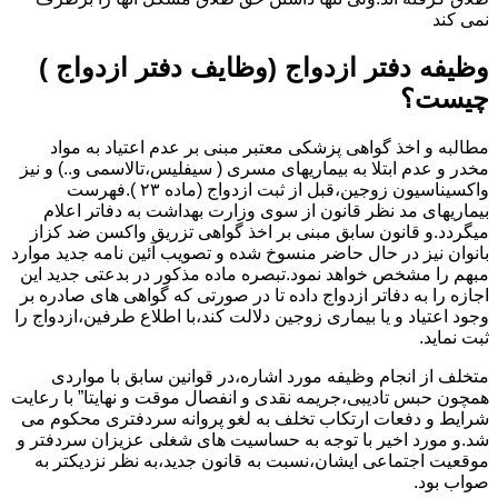
نمی کند
وظیفه دفتر ازدواج (وظایف دفتر ازدواج )
چیست؟
مطالبه و اخذ گواهی پزشکی معتبر مبنی بر عدم اعتیاد به مواد
مخدر و عدم ابتلا به بیماریهای مسری ( سیفلیس،تالاسمی و..) و نیز
واکسیناسیون زوجین،قبل از ثبت ازدواج (ماده ۲۳ ).فهرست
بیماریهای مد نظر قانون از سوی وزارت بهداشت به دفاتر اعلام
میگردد.و قانون سابق مبنی بر اخذ گواهی تزریق واکسن ضد کزاز
بانوان نیز در حال حاضر منسوخ شده و تصویب آئین نامه جدید موارد
مبهم را مشخص خواهد نمود.تبصره ماده مذکور در بدعتی جدید این
اجازه را به دفاتر ازدواج داده تا در صورتی که گواهی های صادره بر
وجود اعتیاد و یا بیماری زوجین دلالت کند،با اطلاع طرفین،ازدواج را
ثبت نماید.
متخلف از انجام وظیفه مورد اشاره،در قوانین سابق با مواردی
همچون حبس تادیبی،جریمه نقدی و انفصال موقت و نهایتا” با رعایت
شرایط و دفعات ارتکاب تخلف به لغو پروانه سردفتری محکوم می
شد.و مورد اخیر با توجه به حساسیت های شغلی عزیزان سردفتر و
موقعیت اجتماعی ایشان،نسبت به قانون جدید،به نظر نزدیکتر به
صواب بود.