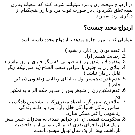
در ازدواج موقت زن و مرد میتوانند شرط کنند که ماهیانه به زن
نفقه تعلق بگیرد ولی در صورت فوت مرد و یا زن،هیچکدام از
دیگری ارث نمیبرند.
ازدواج مجدد چیست؟
عواملی که به مرد اجازه میدهد تا ازدواج مجدد داشته باشد:
عقیم بودن زن (باردار نشود.)
رضایت همسر اول
مفقودالاثر شدن زن (به صورتی که دیگر خبری از زن نباشد.)
ابتلای زن به جنون یا امراض صعب العلاج (به صورتیکه دیگر
قابل درمان نباشد.)
عدم قدرت همسر اول به ایفای وظایف زناشویی (تمکین
خاص)
عدم تمکین زن از شوهر پس از صدور حکم الزام به تمکین
وی
ابتلاء زن به هر گونه اعتیاد مضری که به تشخیص دادگاه به
اساس زندگی خانوادگی خلل وارد آورد و ادامه زندگی
زناشویی را غیر ممکن سازد.
محکومیت قطعی زن در جرائم عمدی به مجازات حبس بیش
از یک سال یا جزای نقدی که بر اثر ناتوانی از پرداخت به
بازداشت بیش از یک سال تبدیل می‎شود،است.